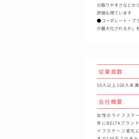
の取りやすさなどか
評価も得ています
●コーポレート・ブ
が最大化されるか」
従業員数
50人以上100人未
会社概要
女性のライフステー
年にBELTAブラ
イフステージ変化
まで130万？の方