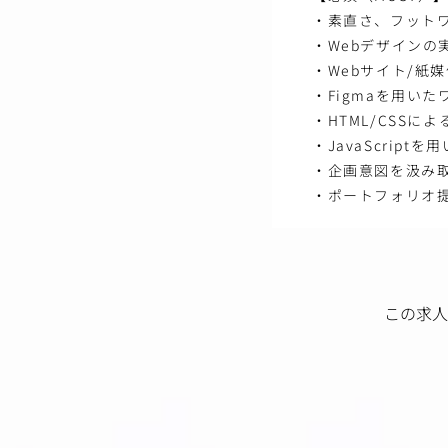
・素直さ、フット
・Webデザインの
・Webサイト/紙
・Figmaを用い
・HTML/CSSに
・JavaScrip
・企画意図を汲み
・ポートフォリオ
この求人