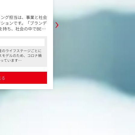
職務内容
›
ィング担当は、事業と社会
今回、自社ブランド・商品に関わる
ジションです。「ブランデ
で複数のポジションの募集を行って
持ち、社会の中でBELT
は、下記のポジションで募集をされ
を担います。
●ブランドマネージャー
コンサルタントからの一言
●SEOマーケティング担当
性のライフステージごとに
女性のライフステージの課題を解決する
●ダイレクトマーケティング担当
スモデルのため、コロナ禍
と、フェムテックD2Cカンパニーとして20
野におけるプレコンセプシ
●Web広告運用/プランナー
誇っています
BELTAブランドを創設。ライフステージ
拓
●CRM担当
の取りやすさなどから従業
ンドコンセプトに、お客様のライフステ
（講座・教材・広報素材な
●ECモールの運営担当
る会社」ランキングにノミ
化に伴って起こる心と体の変化に着目した
得ています
サクセス（サポート力）を強みに、これ
見る
詳細を見る
ィング求人です
111万人の方々をサポートさせていただきま
ためのPR・広報戦略の
はオンライン販売のみならず、百貨店、
グストアなど、 お近くの店舗でもご購入
進行管理、成果発信
事業を開始。 現在は全国約5300店舗でお
扱いがございます。 また、ライフステー
おいて注目される ”お金の問題”に着目し
女性のための保険代理店サービスを2022
携をタイムリーに発信
も賠償保険や妊娠保険などご提供できる
成、配信、メディア対応
拡大。ご家族や自らのお金の不安や悩み
Web）とのリレーション
ージ課題のサポートをいたします。
また、SDGsという視点では、全国約30
通じた継続的なブランド発
母子手帳交付時に一緒に葉酸サプリ/啓発