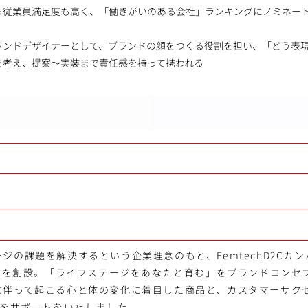
ら従業員満足度も高く、「働きがいのある会社」ランキングにノミネー
ランドデザイナーとして、ブランドの顔をつくる役割を担い、「どう表
を考え、提案～実装まで責任感を持って携われる
満
ジの課題を解決するという企業理念のもと、FemtechD2Cカンパ
ンドを創設。「ライフステージをあなたと育む」をブランドコンセ
に伴って起こる心と体の変化に着目した商品と、カスタマーサク
々をサポートをいたしました。