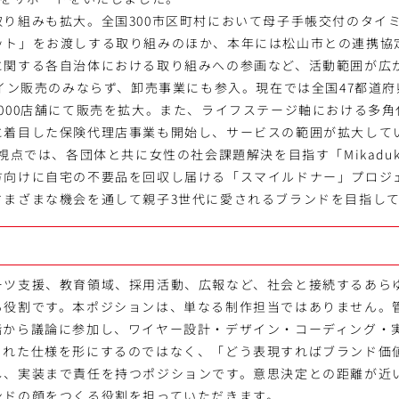
取り組みも拡大。全国300市区町村において母子手帳交付のタイ
ット」をお渡しする取り組みのほか、本年には松山市との連携協
に関する各自治体における取り組みへの参画など、活動範囲が広
ライン販売のみならず、卸売事業にも参入。現在では全国47都道
000店舗にて販売を拡大。また、ライフステージ軸における多
に着目した保険代理店事業も開始し、サービスの範囲が拡大して
う視点では、各団体と共に女性の社会課題解決を目指す「Mikadu
方向けに自宅の不要品を回収し届ける「スマイルドナー」プロジ
さまざまな機会を通して親子3世代に愛されるブランドを目指し
ーツ支援、教育領域、採用活動、広報など、社会と接続するあら
る役割です。本ポジションは、単なる制作担当ではありません。
階から議論に参加し、ワイヤー設計・デザイン・コーディング・
られた仕様を形にするのではなく、「どう表現すればブランド価
し、実装まで責任を持つポジションです。意思決定との距離が近
ンドの顔をつくる役割を担っていただきます。