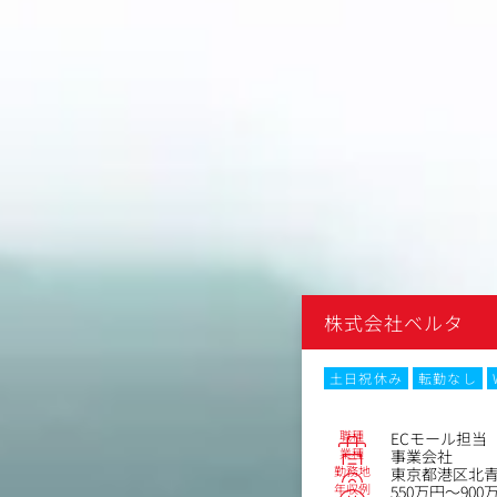
タ
株式会社ベルタ
なし
土日祝休み
転勤なし
No.58326
職種
スマーケター
ECモール担当
業種
事業会社
勤務地
北青山2丁目12-28
東京都港区北青山
年収例
～855万円
550万円～900