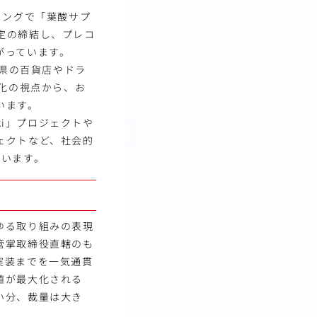
ミングで「葉酸サプ
定の締結し、プレコ
がっています。
府県の百貨店やドラ
角化の視点から、お
います。
ki」プロジェクトや
ェクトなど、社会的
ています。
ゆる取り組みの表現
管掌取締役直轄のも
実装までを一気通貫
値が最大化される
い分、裁量は大き