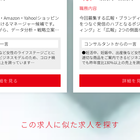
職務内容
mazon・Yahoo!ショッピン
今回募集する広報・ブランデ
おけるマネージャー候補です。
をつなぐ発信のハブとなるポ
ながら、データ分析・戦略立案・
ィング」と「広報」2つの側面を
ル事業の売上・利益を最大化し
Aというブランドを動かす役割
一言
コンサルタントからの一言
具体的には (一例)
など女性のライフステージごとに
●妊活中、妊娠中、出産後など女
1.ブランディングとしての役割
ビジネスモデルのため、コロナ禍
適切な商品をご案内できるビジネ
on・Yahoo）における販売戦
・自治体、教育、スポーツ分
売上を誇っています
でも昨年度比130％以上の売上を
ョンケア普及に向けた営業開
・育休の取りやすさなどから従業
●充実した福利厚生や産休・育休
告費などのPL管理、収益最大
・企画設計、コンテンツ策定
いのある会社」ランキングにノミ
員満足度も高く、「働きがいのあ
ど）
評価も得ています
ネートされるなど客観的な評価も
細を見る
詳細を
ーケティング求人です
●未経験から挑戦可能なマーケテ
略設計・効果検証
・企画した内容を社会に広げる
善ディレクション、レビュー対
立案
・連携プロジェクトの実行、
ネジメント、オペレーション効
・教育機関での講義の実施
2.広報としての役割
スタマーサクセス・商品企画・
・新たな取り組み、発表、提
携推進
・プレスリリースの企画、作
この求人に似た求人を探す
の作成、経営層への報告・改善
・各メディア（新聞・テレビ・
構築
・SNSやオウンドメディアを