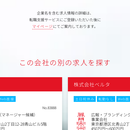
企業名を含む求人情報の詳細は、
転職支援サービスにご登録いただいた後に
マイページ
にてご案内しております。
この会社の別の求人を探す
株式会社ベルタ
Web面接
土日祝休み
転勤なし
Web
No.83888
職種
（マネージャー候補）
広報・ブランディン
業種
事業会社
勤務地
2丁目12-28青山ビル5階
東京都港区北青山2丁目
年収例
万円
450万円～600万円