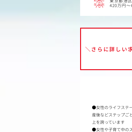
東京都港区
年収例
420万円～
＼さらに詳しい
●女性のライフステ
産後などステップごと
上を誇っています
●女性や子育て中の