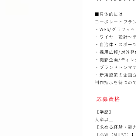
■具体的には
コーポレートブラ
・Web/グラフィ
・ワイヤー設計～
・自治体・スポー
・採用広報/対外
・撮影企画/ディレ
・ブランドトンマナ
・新規施策の企画
制作指示を待つの
応募資格
【学歴】
大卒以上
【求める経験・能
【必須（MUST）