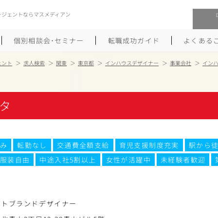
ージェントならマスメディアン
個別相談会･セミナー
転職成功ガイド
よくある
ェント
求人検索
関東
東京都
インハウスデザイナー
事業会社
イン
転職活動を始めるにあたり
メーカー・事業会社への転職
タ
履歴書のつくり方
大手広告会社への転職
職務経歴書のつくり方
エグゼクティブ転職
み
転勤なし
交通費全額支給
育児支援制度充実
駅から徒
ポートフォリオのつくり方
しゅふクリ･ママクリ転職
服装自由
中途入社5割以上
女性が活躍中
未経験者歓迎
面接対策
年収アップ転職
未経験から広告業界への転職
Uターン･Iターン転職
ートブランドデザイナー