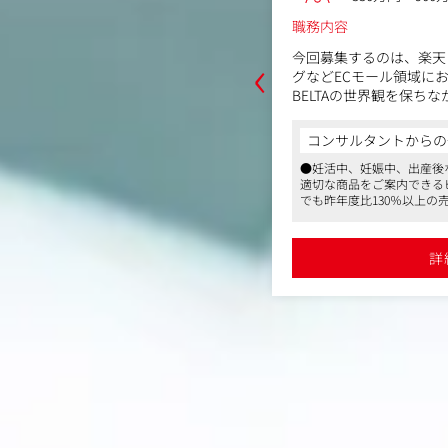
職務内容
‹
ド・商品に関わるマーケティング部署
今回募集するのは、楽天・A
ンの募集を行っています。具体的に
グなどECモール領域に
ョンで募集をされています。
BELTAの世界観を保ち
販促施策を通じて、モー
ジャー
ていただきます。
からの一言
コンサルタントからの
ング担当
ジの課題を解決するという企業理念のも
●妊活中、妊娠中、出産後
ケティング担当
【業務の一例】
Cカンパニーとして2013年に
適切な商品をご案内できる
プランナー
・各モール（楽天・Amaz
を創設。ライフステージをあなたと育むをブラ
でも昨年度比130％以上の
略の立案・実行
お客様のライフステージ変
●充実した福利厚生や産休
担当
・売上・利益・在庫・広
と体の変化に着目した 商品とカスタマー
員満足度も高く、「働きが
化のための施策設計
力）を強みに、これまで
ネートされるなど客観的な
詳細を見る
詳
ポートさせていただきました。2021年から
●未経験から挑戦可能なマ
・モール内広告運用の戦
みならず、百貨店、ドラッ
・商品ページ・LPの改
近くの店舗でもご購入いただけるよう卸売
策、SEO最適化
全国約5300店舗でお取り
・モール担当チームのマ
 また、ライフステージ課題という観点に
率化
お金の問題”に着目した
理店サービスを2022年に開始以降、こど
・社内他部署（物流・カ
険などご提供できる補償も
マーケティング）との連
のお金の不安や悩みを通してライフステ
・四半期・月次レポート
をいたします。
提案
視点では、全国約300市区町村の自治体にて
緒に葉酸サプリ/啓発パン