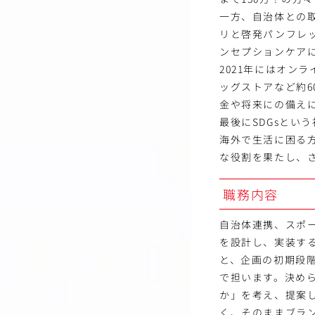
一方、自治体との
リと啓発パンフレ
ンセプションケア
2021年にはオン
ッグストアなど約6
金や将来にの備え
最後にSDGsとい
海外で生活に困る
な役割を果たし、
職務内容
自治体連携、スポ
を設計し、実装す
と、企画の初期段
で担います。決め
か」を考え、提案
く、そのままブラ