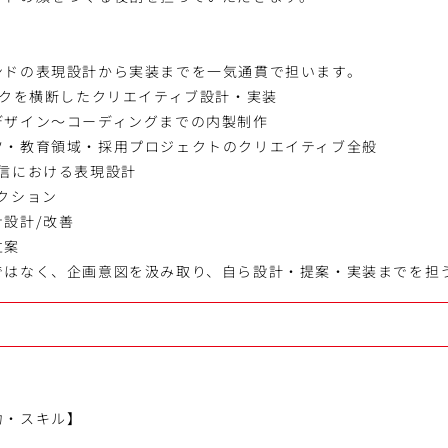
ンドの表現設計から実装までを一気通貫で担います。
ックを横断したクリエイティブ設計・実装
デザイン～コーディングまでの内製制作
ツ・教育領域・採用プロジェクトのクリエイティブ全般
発信における表現設計
クション
設計/改善
立案
ではなく、企画意図を汲み取り、自ら設計・提案・実装までを担
力・スキル】
】