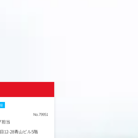
株式会社ベルタ
面接
土日祝休み
転勤なし
No.79951
職種
グ担当
インハウスマーケター
業種
事業会社
勤務地
12-28青山ビル5階
東京都港区北青山2丁目12-2
年収例
390万円～855万円