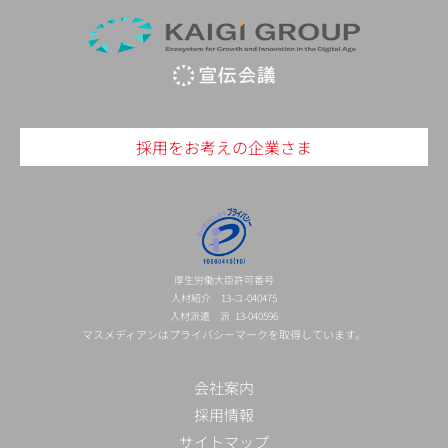
採用をお考えの企業さま
厚生労働大臣許可番号
人材紹介 13-ユ-040475
人材派遣 派 13-040596
マスメディアンはプライバシーマークを取得しています。
会社案内
採用情報
サイトマップ