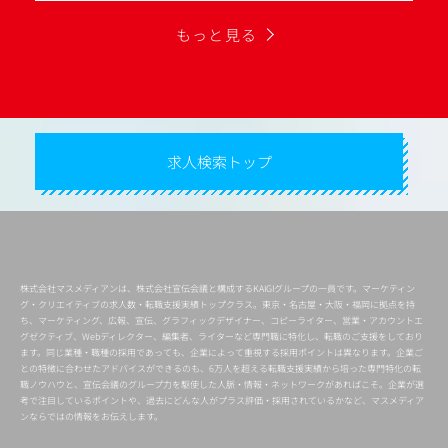
もっと見る
求人検索トップ
株式会社マスメディアンは、株式会社宣伝会議と構成するKAIGIグループの一員です。マーケティン
グ・クリエイティブの求人数・転職支援実績トップクラス。東京・名古屋・大阪・福岡に拠点を持
ち、マーケティング、広報、宣伝、グラフィックデザイナー、コピーライター、営業・アカウントエ
グゼクティブ、Webディレクター、編集者、ライターなど専門職に特化し、転職のご支援をしており
ます。同じ業種・職種の採用であっても、企業によって重視する採用ポイントは異なります。企業ご
との特徴に合わせたアドバイスができるのも、6万人を超える転職支援実績から培った専門特化の転
職ノウハウと、宣伝会議のグループ力を駆使した人脈・情報・ネットワークがあればこそ。企業が選
考で注目しているポイントや、過去にどんな人がプラス評価・採用されているかなど、マスメディア
ンならではの情報をお伝えします。