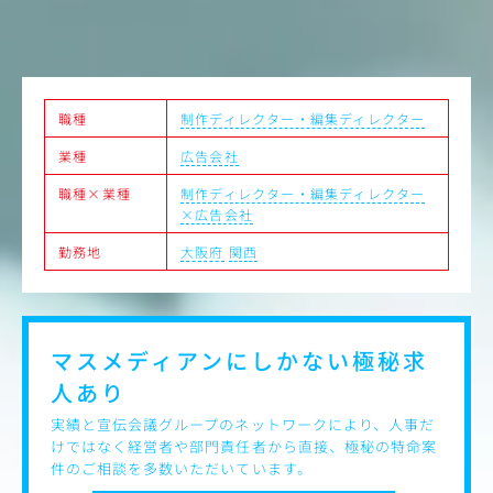
視聴者へ届けるビジネス情報番組
や「サステナブル・ブランドジャーニー」といったメディ
ア運営を通じて幅広い認知を得ています。
＜「展サポ」について＞
・展示会の効果的な活用法や、全国の展示会スケジュール
＜具体的には＞
を掲載したKBIが運営するポータルサイトです。
1.統合報告・サステナビリティ領域
・「展サポ」経由の新規問合せが多数あり、営業担当にと
同社のクライアントは80％以上がプライム市場の企業で、
職種
制作ディレクター・編集ディレクター
っては強い武器の一つになっています。
90%以上が直接の取引であることが強みです。配属部署で
業種
広告会社
は、これらのクライアントに対して、統合報告書・サステ
ナビリティレポート・会社案内といった紙媒体や、コーポ
職種×業種
制作ディレクター・編集ディレクター
レートサイト等のWeb媒体の企画から制作までを担ってい
×広告会社
ます。
勤務地
大阪府
関西
リサーチ&プランニングの視点を持ちながら、顧客の目的
に応じた課題のヒアリング、Web・冊子などの媒体選択、
制作物の企画提案、編集制作を担当しています。（ご経験
に応じてアカウント管理や、リサーチチームの立ち上げ等
のマネージメントも視野に活躍いただきます。）
マスメディアンにしかない
極秘求
人あり
2.ブランディング領域
クライアントに対して「サステナビリティ」をキーワード
実績と宣伝会議グループのネットワークにより、人事だ
に、従業員の行動変容によってブランド価値を高めていく
けではなく経営者や部門責任者から直接、極秘の特命案
インターナルブランディングや、サステナブルな視点での
件のご相談を多数いただいています。
商品開発・サービス開発・PR支援ほか、取り組みを社外に