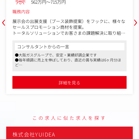
年収例
562万円～715万円
職務内容
‹
›
展示会の出展支援（ブース装飾提案）をフックに、様々な
セールスプロモーション商材を提案。
トータルソリューションでお客さまの課題解決に取り組ん
でいただきます。
コンサルタントからの一言
＜展示会について＞
●大阪ガスグループで、安定・業績好調企業です
東京ゲームショーや東京モーターショーのように、大規模
●毎年順調に売上を伸ばしており、直近の賞与実績は6ヶ月分ほ
会場で業界・テーマごとに企業が新製品やサービスを発
ど
表・紹介し、来場者を新規顧客として開拓するイベントで
●フレックス制導入、残業少なめで、労務管理がしっかりしてい
す。
ます
見本市、トレードショー、フェア、EXPOなどとも呼ば
詳細を見る
れ、エンタメや自動車だけでなく、工業製品、ITシステ
ム、ヘルス＆ビューティー、食料品など多様なジャンルが
あります。
＜具体的には＞
●展示会に出展するクライアントに対し、ブースデザイン
この求人に似た求人を探す
の企画・提案
・当社が運営するポータルサイト(展サポ)への問合せ対応
や、展示会会場での新規開拓営業
株式会社YUIDEA
・お客さま課題を掘り下げ、解決策となるSP手段（WEB、