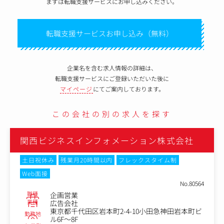
まずは転職支援サービスにお申し込みください。
転職支援サービスお申し込み（無料）
企業名を含む求人情報の詳細は、
転職支援サービスにご登録いただいた後に
マイページ
にてご案内しております。
この会社の別の求人を探す
関西ビジネスインフォメーション株式会社
土日祝休み
残業月20時間以内
フレックスタイム制
Web面接
No.80564
職種
企画営業
業種
広告会社
東京都千代田区岩本町2-4-10小田急神田岩本町ビ
勤務地
ル6F～8F