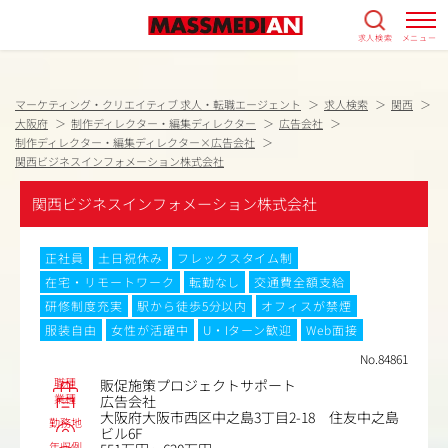
求人検索
メニュー
マーケティング・クリエイティブ 求人・転職エージェント
求人検索
関西
大阪府
制作ディレクター・編集ディレクター
広告会社
制作ディレクター・編集ディレクター×広告会社
関西ビジネスインフォメーション株式会社
関西ビジネスインフォメーション株式会社
正社員
土日祝休み
フレックスタイム制
在宅・リモートワーク
転勤なし
交通費全額支給
研修制度充実
駅から徒歩5分以内
オフィスが禁煙
服装自由
女性が活躍中
U・Iターン歓迎
Web面接
No.84861
職種
販促施策プロジェクトサポート
業種
広告会社
大阪府大阪市西区中之島3丁目2-18 住友中之島
勤務地
ビル6F
年収例