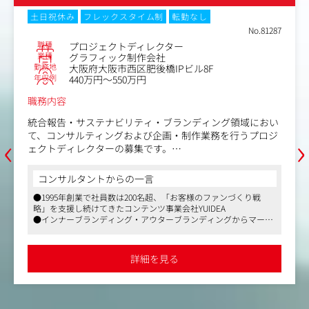
イベント、紙媒体等）の企画、提案
土日祝休み
フレックスタイム制
転勤なし
・KBIソリューション商材（コールセンター受託業務、研
No.81287
修等）のクロスセル営業
職種
プロジェクトディレクター
・受託SP案件の進行管理
業種
グラフィック制作会社
勤務地
大阪府大阪市西区肥後橋IPビル8F
●新規協力会社の開拓、育成
年収例
440万円～550万円
※月1回程度、出張あり
職務内容
＜主なターゲット＞
統合報告・サステナビリティ・ブランディング領域におい
・展示会出展をはじめとした、セールスプロモーションに
‹
›
て、コンサルティングおよび企画・制作業務を行うプロジ
関する問い合わせ顧客
ェクトディレクターの募集です。
・おもに製造業、情報通信業等の展示会出展企業
・全国のエネルギー会社（都市ガス・LPガス事業者、新電
サステナビリティを軸に、東証プライム市場上場の大手企
コンサルタントからの一言
力等）を中心としたグループ外企業
業が抱える株主、従業員、顧客などとのコミュニケーショ
※西日本エリアは、大阪本社メンバーと連携し営業を展開
●1995年創業で社員数は200名超、「お客様のファンづくり戦
ン課題を解決します。
略」を支援し続けてきたコンテンツ事業会社YUIDEA
●インナーブランディング・アウターブランディングからマーケ
＜戦略商材の一例＞
課題整理やグローバルに求められる情報の把握を行い、企
ティングへ一気通貫で支援できる体制を有していて、若手・中
・展示会装飾＋Webプロモーションによる集客支援
業に最適なコンサルティングを提供。統合報告書やサステ
堅・嘱託など幅広い年齢層の人材が活躍しており長く働ける環境
・展示会装飾＋コールセンターサービス（テレアポ代行）
ナビリティレポートの制作を通じて情報開示を支援しま
です
詳細を見る
による商談獲得支援
す。
・弊社提供 TV番組 キラッとビジネスチャンネル
企業の魅力や取り組みを、テレビの力でわかりやすく発
また、コンサルティングから制作、社内浸透まで一貫して
信。商品・技術・サービスの強みを取材し、関東・関西の
サポートが可能。「サステナビリティ・コミュニケート」