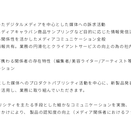
めたデジタルメディアを中心とした媒体への訴求活動
メディアキャラバン商品サンプリングなど目的に応じた情報発信
る関係性を活かしたメディアコミュニケーション全般
情報共有。業務の円滑化とクライアントサービスの向上の為の社
び携わる関係者の存在特性（編集者/美容ライター/アーティスト
ーション
心とした媒体へのプロダクトパブリシティ活動を中心に、新製品発
を活用し、業務に取り組んでいただきます。
リシティを主たる手段とした細かなコミュニケーションを実施、
きかけにより、 製品の認知度の向上（メディア関係者におけるフ