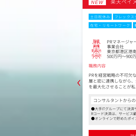
楽天ペイ
NEW
ックスタイム制
土日祝休み
フレックス
ーク
転勤なし
在宅・リモートワーク
No.86380
職種
デューサー
PRマネージャ
業種
ジェンシー
事業会社
勤務地
区後楽1-2-2
東京都港区港南2
年収例
～550万円
500万円～900
職務内容
‹
ーとして、以下の業務を担っていただ
PRを経営戦略の不可欠
層と密に連携しながら、
を最大化させることが私
レーションズ」の略で、商品やサービ
【具体的な仕事内容】
からの一言
コンサルタントからの
多くの人に知ってもらうための活動の
・記者発表会などメディ
業拡大により前年比5倍程度の成長を遂げ
●大手ITグループにて決
、テレビや雑誌に取り上げられるよう
・サービスやブランドの
ンシー
Rコード決済は、サービス
、SNSでの話題作りを仕掛けたりしま
案・実行
もPRノウハウをゼロからインプットするこ
●オンラインで貯めたポイ
・メディアリレーション
PRプロデューサーとして成長できる環境
仕組みを整備したことで、
のコミュニケーション
います
てくる役割は代表が担っております。
・掲載メディアのモニタ
できるキャリアパスが用意されており、
●楽天グループならではの
詳細を見る
詳