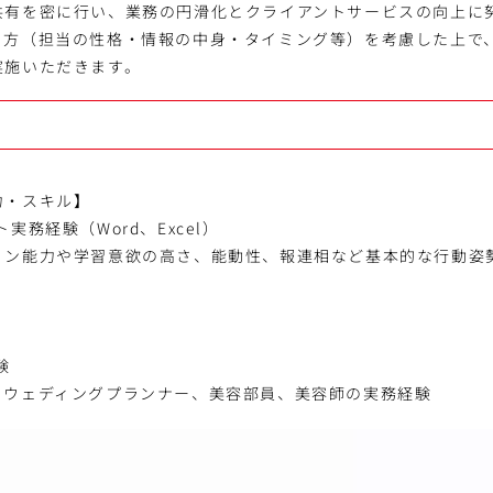
共有を密に行い、業務の円滑化とクライアントサービスの向上に
り方（担当の性格・情報の中身・タイミング等）を考慮した上で、
実施いただきます。
力・スキル】
実務経験（Word、Excel）
ョン能力や学習意欲の高さ、能動性、報連相など基本的な行動姿
験
、ウェディングプランナー、美容部員、美容師の実務経験