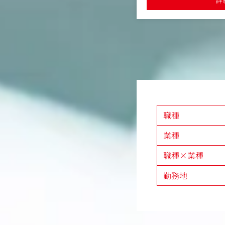
しての市場価値を高めていきやすい就業
た環境です
ライアントの相談を受け、課題解決の
・プレスリリースの最終
す
、PRの手法で解決まで導くのが業務
（リーダー候補）
の課題を見つける
業やサービス)の現状をしっかりヒアリ
品の認知度を上げたい」「売上を伸ば
んな課題があるのかを把握し、その課
の方法を一緒に考えます。
え、提案する
職種
魅力をどうやって世の中に伝えるかを
業種
雑誌に取り上げてもらうための企画を
で話題になるキャンペーンを仕掛ける」
職種×業種
R方法を提案します。
誌、新聞、Webなど各種メディアに取
勤務地
めのプレスリリース(お知らせ文)作成
ディア関係者にアプローチします。
全体を進める
を実際に実行します。
トの開催サポートを行い、取材の調整