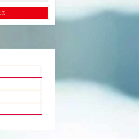
・動画・配信業務：ライブ配信での
多様な業界経験を積める
パブリシティなど）
マネジメント経験も広げら
計から当日運営、簡易動画編集に加え
見る
効果測定）
画・構成案作成やディレクションも
＜役割＞クライアントや協力会社と
ティング（企画・提案・
務と各施策のプランニングと案件デ
＜体制＞未経験でも安心のOJTあり
理
始め、徐々に案件対応可能。将来は
育成、マネジメント（2
メインディレクションへ
＜得られるスキル・キャリア像＞
・PR視点でのデジタル広告・動画企
・SNS/Web運用・管理によるデー
的状況への備えと対応）
・記者発表会ライブ配信・動画制作
（行政との関係改善）
マネジメント力
ズ（株主・投資家との関係
・生成AIを活用した業務改善力
ズ（従業員との関係改善）
入社1～2年目はアシスタントとして
年目以降は案件を単独で担当。将来的
ほど担当いただきます
ルを両輪で扱う「デジタルコミュニ
ング部門と直接対話を重ね
ター」を目指せます。PR・広告・動画
併走していくポジション
まで扱える人材は市場価値の高いキ