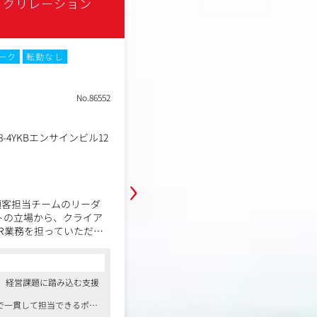
ックリレーション
共同ピーアール株式会社
土日祝休み
転勤なし
Web面接
ーク
転勤なし
職種
デジタルPR担当
業種
PRエージェンシー
No.86552
東京都中央区築地1丁目13
勤務地
10F
年収例
372万円～500万円
-4YKBエンサインビル12
職務内容
主軸となるのは、デジタル広告・Web
›
データ分析などのデジタルマーケテ
加えて、記者発表会のライブ配信業務
顧客担当チームのリーダ
らではのデジタル業務も担当します
トの立場から、クライア
企画から進行管理、レポーティングま
コンサルタントからの一言
R業務を担っていただき
ツールを活用しています。
●PR業界のリーディングカンパニーとし
あります
＜具体的な業務＞
●PR業界の中でも穏やかで温かいお人柄
・デジタル広告：SNS広告・検索連
●在宅勤務と出社を併用、フレキシブル
で、経営課題に踏み込む支援
ションズ（企業・組織のブ
画立案・進行管理、効果測定
●PR業界未経験者歓迎、OJTでデジタル
・デジタルコミュニケーション施策：W
で一貫して担当できるポジ
詳細を見る
ーションズ（製品・サービ
用、データ分析、改善提案