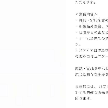
ただきます。
＜業務内容＞
・雑誌・SNSを含
・新製品発表会、
・日頃からの密な
・チーム全体での
ン。
・メディア自体及
のあるコミュニケ
雑誌・Webを中
応じた様々な手段
具体的には、 パブ
対する的確なる働
図ります。