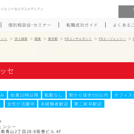
ージェントならマスメディアン
個別相談会･セミナー
転職成功ガイド
よくある
ェント
求人検索
関東
東京都
PRコンサルタント
PRエージェンシー
転職活動を始めるにあたり
メーカー・事業会社への転職
履歴書のつくり方
大手広告会社への転職
ッセ
職務経歴書のつくり方
エグゼクティブ転職
ポートフォリオのつくり方
しゅふクリ･ママクリ転職
み
始業10時以降
転勤なし
駅から徒歩5分以内
オフィス
上
女性が活躍中
未経験者歓迎
第二新卒歓迎
面接対策
年収アップ転職
未経験から広告業界への転職
Uターン･Iターン転職
フ
ェンシー
南青山2丁目28-8坂巻ビル 4F