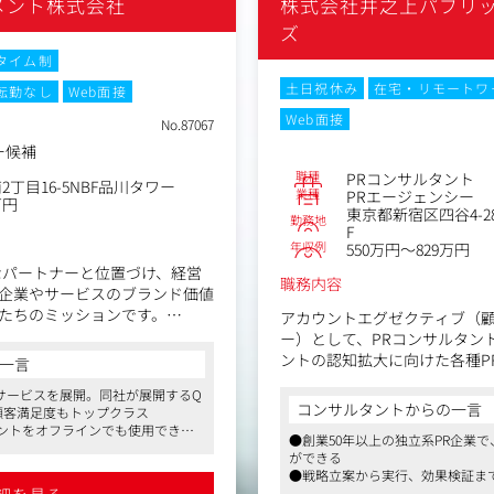
メント株式会社
株式会社井之上パブリ
ズ
タイム制
土日祝休み
在宅・リモートワ
転勤なし
Web面接
Web面接
No.87067
ー候補
職種
PRコンサルタント
丁目16-5NBF品川タワー
業種
PRエージェンシー
万円
東京都新宿区四谷4-28
勤務地
F
年収例
550万円～829万円
なパートナーと位置づけ、経営
職務内容
企業やサービスのブランド価値
たちのミッションです。
アカウントエグゼクティブ（
ー）として、PRコンサルタン
ントの認知拡大に向けた各種P
一言
ア向けイベントの開催
ます。
済サービスを展開。同社が展開するQ
認知向上に向けたPR戦略の立
コンサルタントからの一言
顧客満足度もトップクラス
■主要業務
ントをオフラインでも使用できる
構築、取材対応、外部関係者と
●創業50年以上の独立系PR企業
コーポレート・コミュニケー
業界内でも確固たる地位を築いて
ができる
ランド構築）
●戦略立案から実行、効果検証ま
リングやクリッピング
福利厚生、働きやすさが確立され
マーケティング・コミュニケ
ション
細を見る