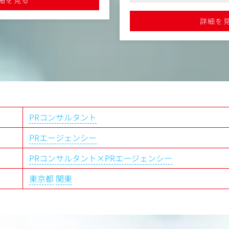
チェック、および危機管理広報
スの認知向上）
●外資系ITや製造業、官公庁など
メディア・リレーションズ（
●少数精鋭の環境で裁量を持ち、
詳細を
れる
メディア・アナリシス（PRの
■業務内容
クライアントへのPRコンサル
実行）
プロジェクトの売上、利益管
アソシエイト、アシスタントの
～5名程度）
PRコンサルタント
■その他業務
危機管理（企業・組織の危機
PRエージェンシー
ガバメント・リレーションズ
インベスター・リレーション
PRコンサルタント×PRエージェンシー
強化）
エンプロイー・リレーション
東京都
関東
※3～6名のチームで、5～7社
※経営層や広報・マーケティ
ながらPR戦略を一緒に作り、
です