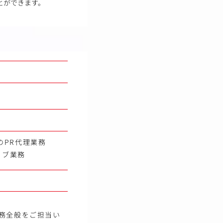
とができます。
のPR代理業務
ィブ業務
務全般をご担当い