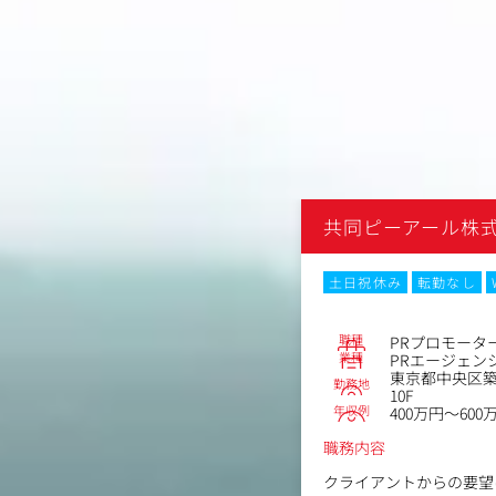
共同ピーアール株
土日祝休み
転勤なし
職種
PRプロモータ
業種
PRエージェン
東京都中央区築
勤務地
10F
年収例
400万円～600
職務内容
クライアントからの要望