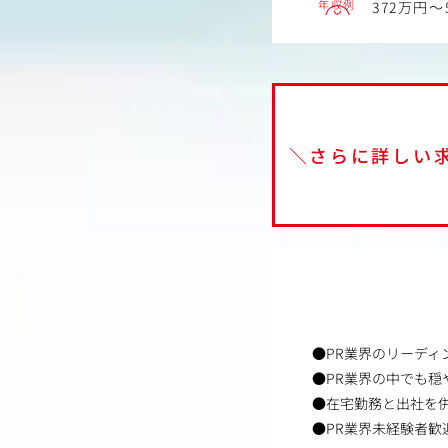
年収例
372万円～
＼さらに詳しい
●PR業界のリーディ
●PR業界の中でも
●在宅勤務と出社を
●PR業界未経験者歓