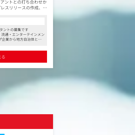
イアントとの打ち合わせか
プレスリリースの作成、メ
ア対応、分析・レポートま
ップで担当いただきま
ルタントの募集です
・流通・エンターテインメン
プ企業から地方自治体とい
まな業界のクライアントにP
契約クライアントが多く、
長期的にPR支援を行なって
見る
対応も、メディア対応、効果
、経験できる業務の幅が広
取り組んでおり、産休育休
短勤務中の方や、子育て中
ている方もいらっしゃいま
環境です
株式会社博報堂プロダクツ