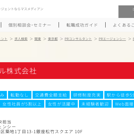
ージェントならマスメディアン
個別相談会･セミナー
転職成功ガイド
よくある
ェント
求人検索
関東
東京都
PRコンサルタント
PRエージェンシー
転職活動を始めるにあたり
メーカー・事業会社への転職
履歴書のつくり方
大手広告会社への転職
ル株式会社
職務経歴書のつくり方
エグゼクティブ転職
ポートフォリオのつくり方
しゅふクリ･ママクリ転職
み
転勤なし
交通費全額支給
研修制度充実
駅から徒歩5
女性社員が5割以上
女性が活躍中
未経験者歓迎
Web面接
面接対策
年収アップ転職
未経験から広告業界への転職
Uターン･Iターン転職
R担当
ェンシー
区築地1丁目13-1銀座松竹スクエア 10F