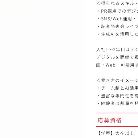
＜得られるスキル
・PR視点でのデジ
・SNS/Web運
・記者発表会ライ
・生成AIを活用し
入社1～2年目はア
デジタルを両輪で
画・Web・AI活
＜働き方のイメー
・チーム制とAI
・豊富な専門性を
・経験者は裁量を
応募資格
【学歴】大卒以上