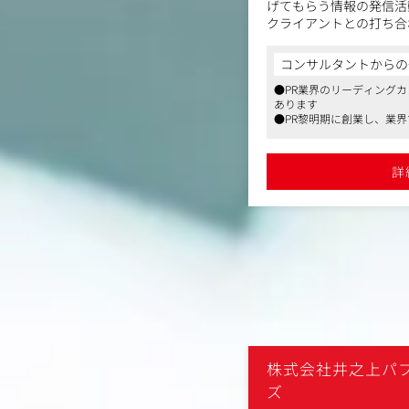
げてもらう情報の発信活
クライアントとの打ち合
番組選定から番組へのプ
コンサルタントからの
＜具体的な業務＞
●PR業界のリーディングカ
・クライアントからのテ
あります
ング
●PR黎明期に創業し、業
・どのような企画内容で
●残業時間の削減にも会社
方向性の立案
度の取得・復帰実績が多数
・交渉先となる番組を選
詳
・クライアントからの要
作会社へ企画提案
・番組企画として採用さ
立会い
クライアントからのテレ
日頃から報道・情報・バ
番組の企画内容のリサー
バイプ作りなどを行って
■事例紹介： https://www.
上パブリックリレーション
株式会社井之上パ
ズ