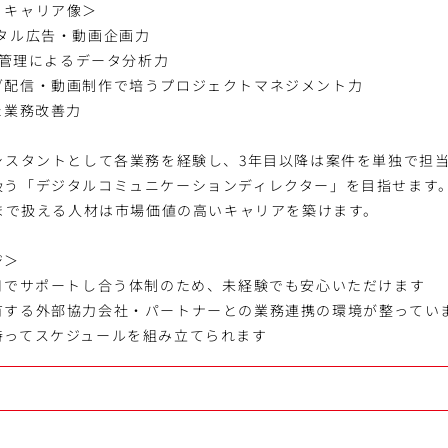
・キャリア像＞
タル広告・動画企画力
用・管理によるデータ分析力
ブ配信・動画制作で培うプロジェクトマネジメント力
た業務改善力
シスタントとして各業務を経験し、3年目以降は案件を単独で担当
扱う「デジタルコミュニケーションディレクター」を目指せます。
用まで扱える人材は市場価値の高いキャリアを築けます。
ジ＞
活用でサポートし合う体制のため、未経験でも安心いただけます
有する外部協力会社・パートナーとの業務連携の環境が整ってい
持ってスケジュールを組み立てられます