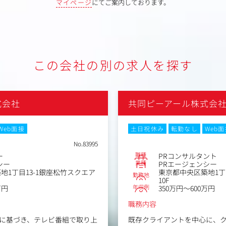
マイページ
にてご案内しております。
この会社の別の求人を探す
式会社
共同ピーアール株式会
Web面接
土日祝休み
転勤なし
Web
No.83995
職種
ー
PRコンサルタント
業種
シー
PRエージェンシー
地1丁目13-1銀座松竹スクエア
東京都中央区築地1丁
勤務地
10F
年収例
万円
350万円～600万円
職務内容
に基づき、テレビ番組で取り上
既存クライアントを中心に、ク