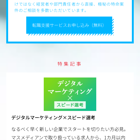
ロー体制は手厚く、異業界からの転職者が多く在籍してい
けではなく経営者や部門責任者から直接、極秘の特命案
ます。
件のご相談を多数いただいています。
・役員や上司との距離が近い環境です。年に1度社長が全
社員と面談し、社員の要望や問題点のヒヤリングを行い、
転職支援サービスお申し込み（無料）
常に社員のことを考えている会社です。
特集記事
デジタルマーケティング×スピード選考
なるべく早く新しい企業でスタートを切りたい方必見。
マスメディアンで取り扱っている求人から、1カ月以内