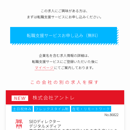
この求人にご興味がある方は、
まずは転職支援サービスにお申し込みください。
転職支援サービスお申し込み（無料）
企業名を含む求人情報の詳細は、
転職支援サービスにご登録いただいた後に
マイページ
にてご案内しております。
この会社の別の求人を探す
アントレ
株式会社アントレ
タイム制
在宅・リモートワーク
土日祝休み
フレックスタ
No.86822
転勤なし
Web面接
ター
ィア
職種
コンサルティン