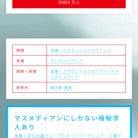
多く創出できます。
詳細を見る
企画チームと協働して行います。
・大切なのは顧客と常にコミュニケーションを取り、現状
【仕事内容（変更の範囲）
の集客状況やニーズを捉え続ける事です。
・所属は本社となりますが、担当エリアは東京・埼玉エリ
アです。 ※直行直帰あり
＜同社の強み＞
・大手ハウスメーカーのモデルハウスが集まる総合住宅展
職種
営業・アカウントエグゼクティブ
示場の販促広告企画をメイン事業に、長年にわたり確かな
実績を残しています
業種
デジタルメディア
・住宅展示場の企画運営から各種プロモーション業務全般
で業界トップクラスです
職種×業種
営業・アカウントエグゼクティブ×デ
創業から30年以上続く経験と実績により、多角的なアイデ
ジタルメディア
ィアを駆使した最新の総合住宅展示場を企画し、運営まで
自社で行っていることが特徴です
勤務地
東京都
関東
・住宅展示場ビジネスは7～10年以上の長期契約が多く、
固定収入により業績が安定しています
競合も少なく、(関東圏では10社程度)、その内10カ所以上
の住宅展示場を有する企業は同社を含め3社です
マスメディアンにしかない
極秘求
＜社風＞
人あり
・第二新卒の方でも安心して業務を習得できるよう先輩社
員と共に既存顧客を訪問するOJTを丁寧に行います。フォ
実績と宣伝会議グループのネットワークにより、人事だ