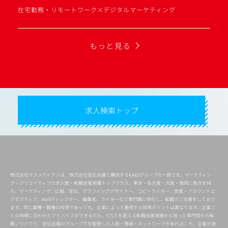
在宅勤務・リモートワーク×デジタルマーケティング
もっと見る
求人検索トップ
株式会社マスメディアンは、株式会社宣伝会議と構成するKAIGIグループの一員です。マーケティン
グ・クリエイティブの求人数・転職支援実績トップクラス。東京・名古屋・大阪・福岡に拠点を持
ち、マーケティング、広報、宣伝、グラフィックデザイナー、コピーライター、営業・アカウントエ
グゼクティブ、Webディレクター、編集者、ライターなど専門職に特化し、転職のご支援をしており
ます。同じ業種・職種の採用であっても、企業によって重視する採用ポイントは異なります。企業ご
との特徴に合わせたアドバイスができるのも、6万人を超える転職支援実績から培った専門特化の転
職ノウハウと、宣伝会議のグループ力を駆使した人脈・情報・ネットワークがあればこそ。企業が選