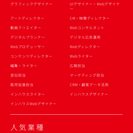
グラフィックデザイナー
UIデザイナー・Webデザイナ
ー
アートディレクター
CM・映像ディレクター
動画クリエイター
Webコンサルタント
デジタルプランナー
デジタル広告運用
Webプロデューサー
Webディレクター
コンテンツディレクター
Webライター
編集・ライター
広報担当
宣伝担当
マーケティング担当
販売促進担当
CRM・顧客データ活用
インハウスライター
インハウスデザイナー
インハウスWebデザイナー
人気業種