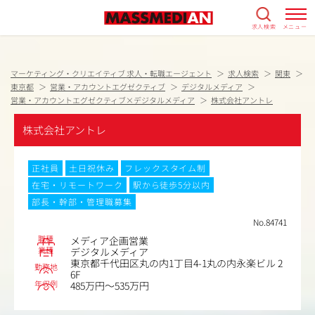
求人検索
メニュー
マーケティング・クリエイティブ 求人・転職エージェント
求人検索
関東
東京都
営業・アカウントエグゼクティブ
デジタルメディア
営業・アカウントエグゼクティブ×デジタルメディア
株式会社アントレ
株式会社アントレ
正社員
土日祝休み
フレックスタイム制
在宅・リモートワーク
駅から徒歩5分以内
部長・幹部・管理職募集
No.84741
職種
メディア企画営業
業種
デジタルメディア
東京都千代田区丸の内1丁目4-1丸の内永楽ビル 2
勤務地
6F
年収例
485万円～535万円