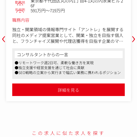
丸の内1丁目4-1丸の内永楽ビル 2
業種
デジタルメディ
大阪府大阪市中央
9万円
勤務地
浜ビル8F
年収例
485万円～535万
職務内容
‹
›
専門サイト「アントレ」を展開する
業として、開業・独立を目指す個人
独立・開業領域の情報専門
開や代理店獲得を目指す企業のマッ
当社のメディア提案営業と
ただきます。
と、
の一言
フランチャイズ展開や代理
グ支援を行っていただきま
コンサルタントからの一
、柔軟な働き方を実現
万人の独立開業マッチングメディア
既存7割と新規はそこまで
通じて社会に貢献
て、テクニカル/コンテンツ両面
● 在宅と出社のハイブリッド
添った提案が可能な環境で
行まで幅広い業務に携われるポジション
実行をお任せします。
● フレックスタイム制、年間休
● 働きやすい制度が充実（資
しながら、以下の業務を中心にお任
■業務内容
独立・開業領域の情報専門
詳細を見る
NS広告などのWeb広告運用全般
をお任せします。
詳
策の戦略、策定、実行・検証
フランチャイズ(FC)加盟
アを活用した集客施策の立案
客（広告主）に対して、
進行等
独立開業メディアを活用し
ただくとともに、SEOのみなら
案・推進を行います。
マーケティング全般を担う同社を支え
核人材としてご活躍いただきたいと
・後継者やFCを募集した
この求人に似た求人を探す
の掲載の提案や、現在掲載