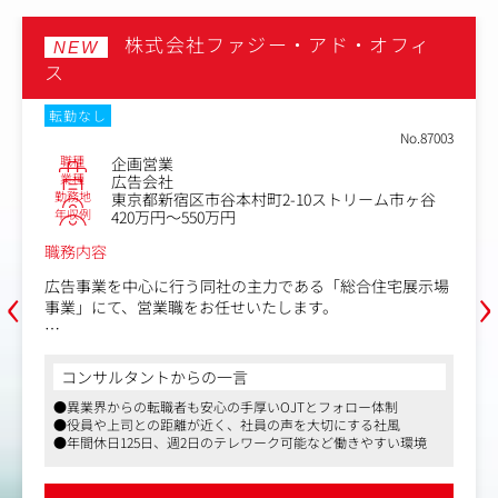
案・支援
└顧客の経営、事業を理解
株式会社ファジー・アド・オフィ
NEW
て、さまざまな視点からコ
ス
の提案実施
(例：集客に困っている顧
転勤なし
が出来るかを一緒に考え、
No.87003
└事業拡大したいが、まだ
職種
企画営業
対して、利益を生み出すビ
業種
広告会社
ランチャイズ制度を一から
勤務地
東京都新宿区市谷本村町2-10ストリーム市ヶ谷
└顧客の要望を踏まえた商
年収例
420万円～550万円
例）独立したい方の集客
介、HP制作、フランチャ
職務内容
ある事業をフランチャイズ
‹
›
広告事業を中心に行う同社の主力である「総合住宅展示場
る等
事業」にて、営業職をお任せいたします。
★顧客の特徴：中小企業の
の事業部長や役員といった
＜具体的な業務内容＞
メインです。
ハウスメーカー様への訪問を中心に住宅展示場の集客最大
コンサルタントからの一言
化に向けた企画営業をお任せします。(1人当たり1～2展示
■組織について
●異業界からの転職者も安心の手厚いOJTとフォロー体制
場を担当)
20代～30代の社員が中心
●役員や上司との距離が近く、社員の声を大切にする社風
・顧客の売上向上の為に展示場の集客を最大化させること
題や解決策を多く提案し、
●年間休日125日、週2日のテレワーク可能など働きやすい環境
がメイン。
上が出来るかを一緒に考え
・顧客の課題をキャッチし、各種プロモーション施策(D
※経営者とビジネスの会話
M・イベント等)を企画・提案していただきます。企画は、