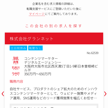
企業名を含む求人情報の詳細は、
転職支援サービスにご登録いただいた後に
マイページ
にてご案内しております。
この会社の別の求人を探す
株式会社グランネット
土日祝休み
転勤なし
No.62539
職種
コンテンツマーケター
業種
デジタルエージェンシー
大阪府大阪市北区西天満5丁目1-9新日本曽根崎ビ
勤務地
ル7F
年収例
350万円～650万円
職務内容
‹
›
自社サービス、プロダクトのシェア拡大のためのインハウ
スコンテンツマーケターとして、ウェビナー施策やメディ
ア運用、SNS運用などのリード獲得施策を幅広くお任せし
ます。具体的には下記のような業務を依頼していきます。