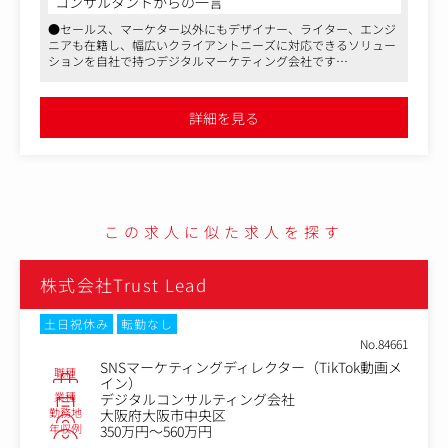
コンサルタントからの一言
■具体的な業務内容※ご経験に応じて業務をお任せいたし
●セールス、マーケター以外にもデザイナー、ライター、エンジ
ます。
ニアも在籍し、幅広いクライアントニーズに対応できるソリュー
・ウェビナー施策（企画、運営、コンテンツ作成、登壇な
ションを自社で持つデジタルマーケティング会社です
ど）
●なるべく残業はしないカルチャー、年間休日125日、高い有給
・ホワイトペーパー施策
取得率など、ワークライフバランスを重視した働き方が可能です
・自社SNS運用
●上下関係がゆるく、フラットに意見を言いやすい社風です
詳細を見る
・オウンドメディ運用
・メールマーケティングなど
まずは強みを活かせる業務から担当していただき、少しず
つ業務の幅を広げていっていただければと思っています、
また努力次第ではスピード出世も可能です。効果のあるこ
この求人に似た求人を探す
とならルールに縛られずに何でも挑戦できる環境がありま
す。
株式会社Trust Lead
土日祝休み
転勤なし
No.84661
SNSマーケティングディレクター（TikTok動画メ
職種
イン）
業種
デジタルコンサルティング会社
勤務地
大阪府大阪市中央区
年収例
350万円～560万円