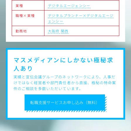
広告予算の調整、効果検証、改善提案を高速で回し、広告
業種
デジタルエージェンシー
効果を最大化することがメインミッションとなり、単なる
編集作業ではなく「売れる動画」を創るプロとして業務に
職種×業種
デジタルプランナー×デジタルエージ
携わって頂けます。
ェンシー
勤務地
大阪府
関西
＜入社後の流れ＞
まずは制作実績やSNS運用のノウハウを学ぶことからスタ
ートします。その後、代表や先輩に同行し、撮影の現場を
体験。3ヶ月程度で一人前のディレクターを目指して頂け
ます。
マスメディアンにしかない
極秘求
人あり
実績と宣伝会議グループのネットワークにより、人事だ
けではなく経営者や部門責任者から直接、極秘の特命案
件のご相談を多数いただいています。
転職支援サービスお申し込み（無料）