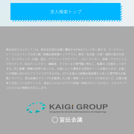
求人検索トップ
株式会社マスメディアンは、株式会社宣伝会議と構成するKAIGIグループの一員です。マーケティン
グ・クリエイティブの求人数・転職支援実績トップクラス。東京・名古屋・大阪・福岡に拠点を持
ち、マーケティング、広報、宣伝、グラフィックデザイナー、コピーライター、営業・アカウントエ
グゼクティブ、Webディレクター、編集者、ライターなど専門職に特化し、転職のご支援をしており
ます。同じ業種・職種の採用であっても、企業によって重視する採用ポイントは異なります。企業ご
との特徴に合わせたアドバイスができるのも、6万人を超える転職支援実績から培った専門特化の転
職ノウハウと、宣伝会議のグループ力を駆使した人脈・情報・ネットワークがあればこそ。企業が選
考で注目しているポイントや、過去にどんな人がプラス評価・採用されているかなど、マスメディア
ンならではの情報をお伝えします。