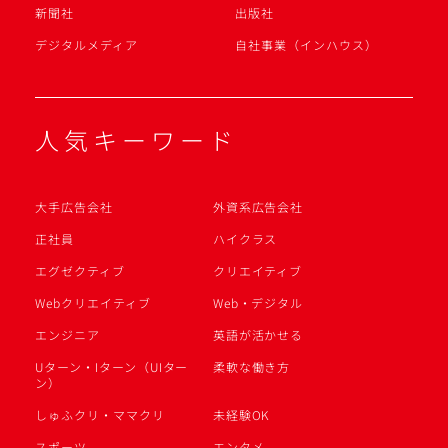
新聞社
出版社
デジタルメディア
自社事業（インハウス）
人気キーワード
大手広告会社
外資系広告会社
正社員
ハイクラス
エグゼクティブ
クリエイティブ
Webクリエイティブ
Web・デジタル
エンジニア
英語が活かせる
Uターン・Iターン（UIター
柔軟な働き方
ン）
しゅふクリ・ママクリ
未経験OK
スポーツ
エンタメ