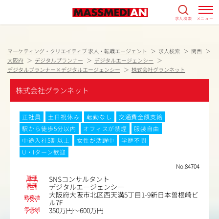
求人検索
メニュー
マーケティング・クリエイティブ 求人・転職エージェント
求人検索
関西
大阪府
デジタルプランナー
デジタルエージェンシー
デジタルプランナー×デジタルエージェンシー
株式会社グランネット
株式会社グランネット
正社員
土日祝休み
転勤なし
交通費全額支給
駅から徒歩5分以内
オフィスが禁煙
服装自由
中途入社5割以上
女性が活躍中
学歴不問
U・Iターン歓迎
No.84704
職種
SNSコンサルタント
業種
デジタルエージェンシー
大阪府大阪市北区西天満5丁目1-9新日本曽根崎ビ
勤務地
ル7F
年収例
350万円～600万円