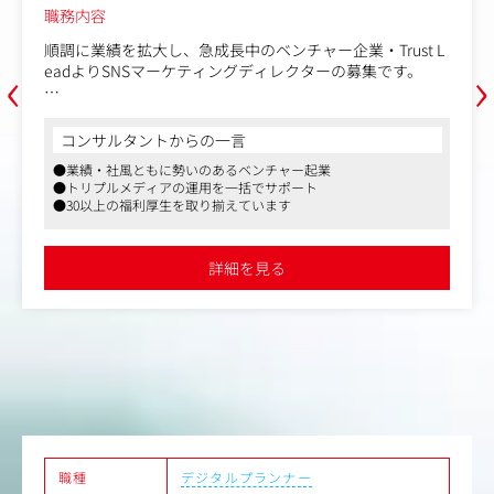
職務内容
順調に業績を拡大し、急成長中のベンチャー企業・Trust L
‹
›
eadよりSNSマーケティングディレクターの募集です。
不動産、工務店などのクライアントに対して、集客のため
のショート動画広告の運用代行およびディレクションをご
コンサルタントからの一言
担当いただきます。
●業績・社風ともに勢いのあるベンチャー起業
●トリプルメディアの運用を一括でサポート
Instagram/TikTokの運用代行の配信を中心に、SNS広告や
●30以上の福利厚生を取り揃えています
デジタルコンテンツの配信など、データドリブンなマーケ
ティング戦略の設計～実行をお任せするポジションです。
広告効果の分析と改善提案を継続的に行い、プロジェクト
詳細を見る
全体のパフォーマンス最大化に寄与していただきます。
＜具体的な業務内容＞
・SNSの運用・分析サポート
・ショート動画の企画・構成
・台本作成
・現地での撮影・ディレクション
・Adobeを使用した編集業務
・画像作成
・AI動画生成
職種
デジタルプランナー