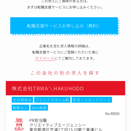
この求人にご興味がある方は、
まずは転職支援サービスにお申し込みください。
転職支援サービスお申し込み（無料）
企業名を含む求人情報の詳細は、
転職支援サービスにご登録いただいた後に
マイページ
にてご案内しております。
この会社の別の求人を探す
株式会社TBWA＼HAKUHODO
土日祝休み
フレックスタイム制
転勤なし
No.85796
職種
営業職
650
業種
クリエイティブエージェンシー
勤務地
東京都港区芝浦1丁目13-10第三東運ビル
年収例
1,000万円～1,200万円