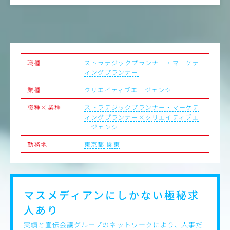
ザーとして信頼関係を構築し、意思決定に影響を与える。
・
・インサイト、リサーチ、イノベーション：定量的・定性
・
的な手法を用い、発見、リサーチ、分析、およびインサイ
トの創出を主導。共創セッションや戦略策定プロジェクト
＜
の設計・進行。
①
・クリエイティブおよび統合プランニング：画期的なアウ
②
トプットを生み出すための戦略的フレームワークやクリエ
③
職種
ストラテジックプランナー・マーケテ
イティブ・ブリーフの策定を統括。
解
ィングプランナー
・リーダーシップと能力開発：エージェンシーの戦略チー
ムを率い、指導・育成を実施。マッキャン・ワールドグル
業種
クリエイティブエージェンシー
ープの地域およびグローバルな戦略コミュニティにおい
職種×業種
ストラテジックプランナー・マーケテ
て、存在感のあるリーダーとして活動。
ィングプランナー×クリエイティブエ
・ビジネスの成長：新規ビジネス開発、ピッチ（コン
ージェンシー
ペ）、および既存クライアントとの取引拡大の取り組みに
おいて主導的な役割を果たす。
勤務地
東京都
関東
国内外のクライアントに対し、ブランド、コミュニケーシ
ョン、顧客、ビジネスに関する最高水準の戦略を推進する
役割を担います。
クライアント、クリエイティブ・リーダー、各スペシャリ
マスメディアンにしかない
極秘求
スト、リージョナルおよびグローバル・チームと緊密に連
携し、複雑なビジネス課題の解決に取り組みます。
人あり
実績と宣伝会議グループのネットワークにより、人事だ