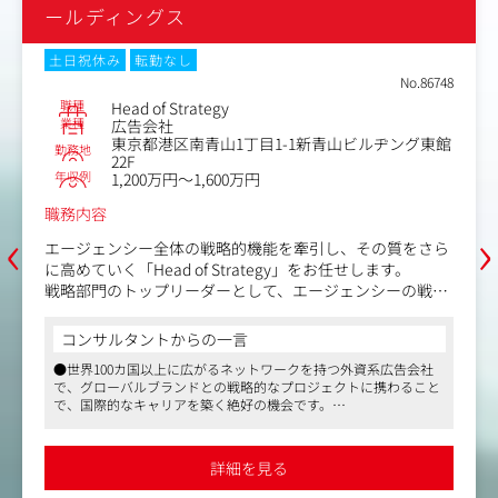
両
ールディングス
お
フ
強
土日祝休み
転勤なし
W
彼
No.86748
企
職種
Head of Strategy
業種
広告会社
領
東京都港区南青山1丁目1-1新青山ビルヂング東館
勤務地
ビ
勤
22F
ー
年収例
1,200万円～1,600万円
年
職務内容
職
‹
›
エージェンシー全体の戦略的機能を牽引し、その質をさら
広
に高めていく「Head of Strategy」をお任せします。
ン
戦略部門のトップリーダーとして、エージェンシーの戦略
シ
的ビジョンを策定し、インサイトに基づいた創造的な文化
課
を醸成するとともに、ビジネスの成長を促す意義ある仕事
社
コンサルタントからの一言
の核心に常に「戦略」が据えられるよう主導いただきま
を
●世界100カ国以上に広がるネットワークを持つ外資系広告会社
●
す。
ま
で、グローバルブランドとの戦略的なプロジェクトに携わること
ネ
企
で、国際的なキャリアを築く絶好の機会です。
向
【具体的な業務内容】
る
●戦略的ビジョンの策定や次世代のストラテジスト育成など、組
●
・戦略的リーダーシップ：主要クライアントおよび新規ビ
織の中核を担うポジションで、リーダーシップを発揮できる環境
人
ジネス案件全体において、エージェンシーの戦略的ビジョ
が整っています。
＜
●
詳細を見る
●ハイブリッド勤務（週1日在宅勤務可能）や充実した福利厚生
境
ンと計画策定機能を主導。クライアントのシニアアドバイ
・
制度が整っており、働きやすい環境でキャリアを追求できます。