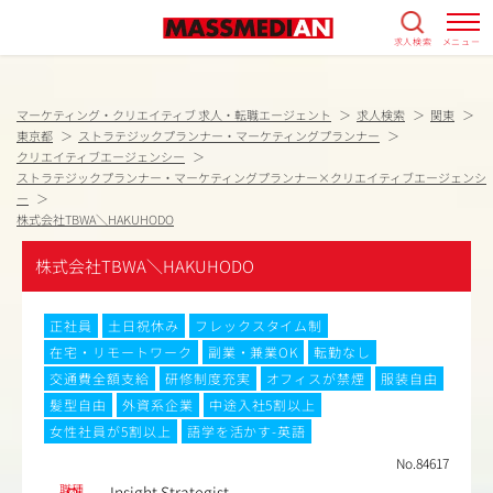
求人検索
メニュー
マーケティング・クリエイティブ 求人・転職エージェント
求人検索
関東
東京都
ストラテジックプランナー・マーケティングプランナー
クリエイティブエージェンシー
ストラテジックプランナー・マーケティングプランナー×クリエイティブエージェンシ
ー
株式会社TBWA＼HAKUHODO
株式会社TBWA＼HAKUHODO
正社員
土日祝休み
フレックスタイム制
在宅・リモートワーク
副業・兼業OK
転勤なし
交通費全額支給
研修制度充実
オフィスが禁煙
服装自由
髪型自由
外資系企業
中途入社5割以上
女性社員が5割以上
語学を活かす-英語
No.84617
職種
Insight Strategist