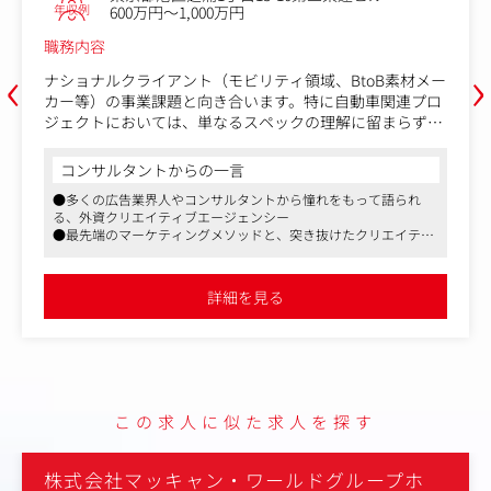
職務内容
クライアントのマーケティング戦略立案から TVCM・デジ
‹
›
タル・イベントなどあらゆるコミュニケーション施策の実
ー
行、さらに施策の振り返りを通じて次の戦略に繋げるま
ロ
で、一気通貫でクライアントに伴走します。広告制作の進
、
行管理にとどまらず、ブランドの未来を共に描き、責任を
コンサルタントからの一言
ク
持って形にしていくダイナミックな仕事です。
設
●広告賞多数受賞、国内屈指のクリエイティブ力
●自由で活発な社風
＜具体的な職務内容＞
●社員の人柄がとても良い
・大手自動車メーカーのマーケティング／コミュニケーシ
ョン戦略の企画立案
W
・TVCM、グラフィック、ラジオなどのマス広告制作
ン
詳細を見る
・Web サイト、バナー、SNS 等のデジタル施策の企画・制
込
作進行
・PR 業務、イベント業務を含む統合的なコミュニケーシ
設
ョン施策の推進
ー
・施策実施後の効果振り返り（レポート作成／次年度戦略
への反映）
を
・部下のマネージメント3～5名程度
る
この求人に似た求人を探す
、
ー
株式会社マッキャン・ワールドグループホ
株