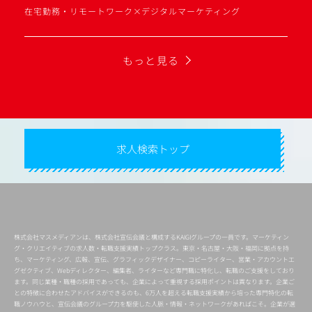
在宅勤務・リモートワーク×デジタルマーケティング
もっと見る
求人検索トップ
株式会社マスメディアンは、株式会社宣伝会議と構成するKAIGIグループの一員です。マーケティン
グ・クリエイティブの求人数・転職支援実績トップクラス。東京・名古屋・大阪・福岡に拠点を持
ち、マーケティング、広報、宣伝、グラフィックデザイナー、コピーライター、営業・アカウントエ
グゼクティブ、Webディレクター、編集者、ライターなど専門職に特化し、転職のご支援をしており
ます。同じ業種・職種の採用であっても、企業によって重視する採用ポイントは異なります。企業ご
との特徴に合わせたアドバイスができるのも、6万人を超える転職支援実績から培った専門特化の転
職ノウハウと、宣伝会議のグループ力を駆使した人脈・情報・ネットワークがあればこそ。企業が選