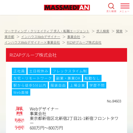
求人検索
メニュー
マーケティング・クリエイティブ 求人・転職エージェント
求人検索
関東
東京都
インハウスWebデザイナー
事業会社
インハウスWebデザイナー×事業会社
RIZAPグループ株式会社
RIZAPグループ株式会社
正社員
土日祝休み
フレックスタイム制
在宅・リモートワーク
副業・兼業OK
転勤なし
駅から徒歩5分以内
服装自由
上場企業
学歴不問
Web面接
No.84603
職種
Webデザイナー
業種
事業会社
東京都新宿区北新宿2丁目21-1新宿フロントタワ
勤務地
ー
年収例
600万円～800万円