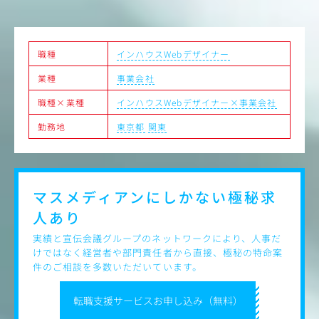
※知識や経験をお持ちの場合には、SEO対策も積極的にお
任せしていきます。
職種
インハウスWebデザイナー
業種
事業会社
職種×業種
インハウスWebデザイナー×事業会社
勤務地
東京都
関東
マスメディアンにしかない
極秘求
人あり
実績と宣伝会議グループのネットワークにより、人事だ
けではなく経営者や部門責任者から直接、極秘の特命案
件のご相談を多数いただいています。
転職支援サービスお申し込み（無料）