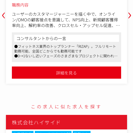
職務内容
‹
›
ユーザーのカスタマージャーニーを描く中で、オンライ
ン/OMOの顧客接点を意識して、NPS向上、新規顧客獲得
率向上、解約率の改善、クロスセル・アップセル促進、AR
PU/ARPA向上などを図っていただくポジションです。
リアル店舗を持つRIZAPグループで、デジタル+リアルの両
コンサルタントからの一言
方を見据えたデザイン業務が可能です。
●フィットネス業界のトップランナー「RIZAP」。フルリモート
勤務可能、全国どこからでも勤務可能です
〈具体的には〉
●0→1ないし近いフェーズのさまざまなプロジェクトに関われる
●Webサービス、スマホアプリのデザイン業務
チャンスがあり、新規事業の立ち上げや最上流工程から携わるこ
●LP、バナー等の広告素材のデザイン制作
とができます
●デザインガイドライン・レギュレーションの作成
●潤沢な予算（DX全体で100億円）と大きな裁量権を持つポジシ
詳細を見る
ョン活かしながら、ダイナミックな意思決定、先端技術の導入、
●デザイン担当、コーディング担当へのディレクション、
大規模プロジェクトのマネジメントなどに挑戦できる環境です
および外注管理 など
〈想定プロダクト例〉
■ボディメイク（RIZAP）事業：会員向け＆トレーナー向
けのシステム開発
この求人に似た求人を探す
■小売（REXT）事業：各小売り事業会社向けの各システ
ム（生産、EC販売、在庫管理、マーケティング分析、ロジ
スティックスなどのバリューチェーン全般）
株式会社ハイサイド
■ユーザー向け店頭アプリ（ユーザーの新規獲得/ロイヤ
リティ化/アップセル/クロスセルにつながる機能）