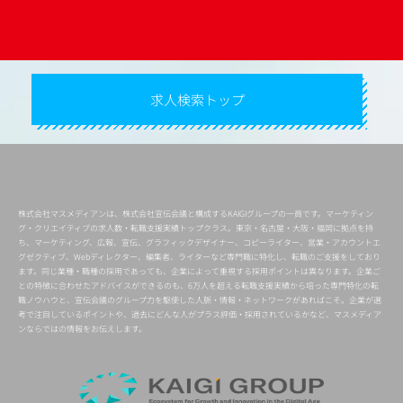
求人検索トップ
株式会社マスメディアンは、株式会社宣伝会議と構成するKAIGIグループの一員です。マーケティン
グ・クリエイティブの求人数・転職支援実績トップクラス。東京・名古屋・大阪・福岡に拠点を持
ち、マーケティング、広報、宣伝、グラフィックデザイナー、コピーライター、営業・アカウントエ
グゼクティブ、Webディレクター、編集者、ライターなど専門職に特化し、転職のご支援をしており
ます。同じ業種・職種の採用であっても、企業によって重視する採用ポイントは異なります。企業ご
との特徴に合わせたアドバイスができるのも、6万人を超える転職支援実績から培った専門特化の転
職ノウハウと、宣伝会議のグループ力を駆使した人脈・情報・ネットワークがあればこそ。企業が選
考で注目しているポイントや、過去にどんな人がプラス評価・採用されているかなど、マスメディア
ンならではの情報をお伝えします。