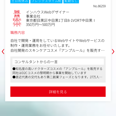
土日祝休み
フレックスタイム制
転勤なし
■OMO/次世代店舗開発（新しい顧客体験を提供する新規
No.86259
サービス、顧客データプラットフォームを活用した新規DX
職種
インハウスWebデザイナー
サービス、およびリテールテック導入次世代店舗）
業種
事業会社
勤務地
東京都目黒区中目黒1丁目8-1VORT中目黒Ⅰ
年収例
350万円～500万円
職務内容
自社で開発・運用をしているWebサイトやWebサービスの
‹
›
制作・運用業務をお任せいたします。
自社開発のスキンケアコスメ『アンプルール』を販売する
ECサイトを中心とした各チャネルに携わっていただきま
す。
コンサルタントからの一言
●知名度の高いドクターズコスメの「アンプルール」を販売する
〈アンプルール〉
同社はD2Cコスメの黎明期から事業を開始しています
https://www.ampleur.jp/?srsltid=AfmBOopN_EY9kqvffPpe
●直近代表の交代もあり第二創業フェーズとなります。27万人の
Z8bptMXpWm1d6e0Pfqb9JM3mYGz_ZkVUMQnk
会員をかかえ手触り感のある事業運営を行っています。規模は小
さいですが、自社店舗・ECサイトを保有しオムニチャネルでビジ
〈具体的な業務内容〉
ネスで運営しております
詳細を見る
●フレックスタイム制、残業は月平均10～20時間程度など働きや
●自社ECサイトキャンペーンページ制作運用(キャンペー
すい環境です。
ンを販促チームと共に成功に導きます)
●各サイトやランディングページの制作業務
●Webページのデザイン及びコーディング
●その他、SNSや広告バナー制作など