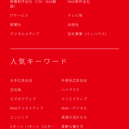
映像制作会社（CM・Web動
Web制作会社
画）
ITサービス
テレビ局
新聞社
出版社
デジタルメディア
自社事業（インハウス）
人気キーワード
大手広告会社
外資系広告会社
正社員
ハイクラス
エグゼクティブ
クリエイティブ
Webクリエイティブ
Web・デジタル
エンジニア
英語が活かせる
Uターン・Iターン（UIター
柔軟な働き方