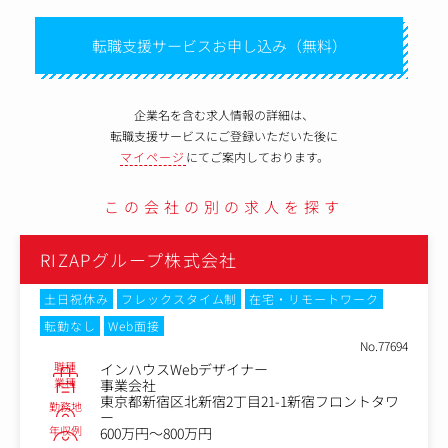
転職支援サービスお申し込み（無料）
企業名を含む求人情報の詳細は、
転職支援サービスにご登録いただいた後に
マイページ
にてご案内しております。
この会社の別の求人を探す
RIZAPグループ株式会社
土日祝休み
フレックスタイム制
在宅・リモートワーク
転勤なし
Web面接
No.77694
職種
インハウスWebデザイナー
業種
事業会社
東京都新宿区北新宿2丁目21-1新宿フロントタワ
勤務地
ー
年収例
600万円～800万円