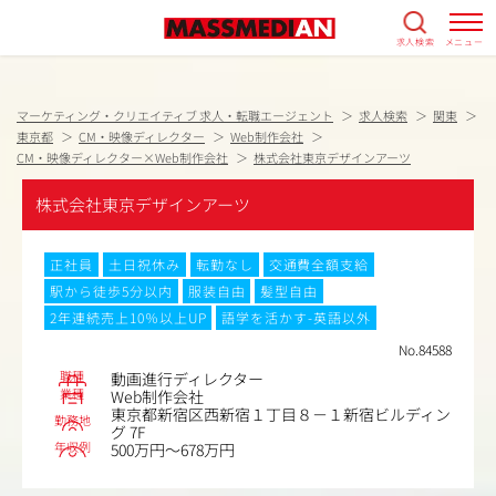
求人検索
メニュー
マーケティング・クリエイティブ 求人・転職エージェント
求人検索
関東
東京都
CM・映像ディレクター
Web制作会社
CM・映像ディレクター×Web制作会社
株式会社東京デザインアーツ
株式会社東京デザインアーツ
正社員
土日祝休み
転勤なし
交通費全額支給
駅から徒歩5分以内
服装自由
髪型自由
2年連続売上10％以上UP
語学を活かす-英語以外
No.84588
職種
動画進行ディレクター
業種
Web制作会社
東京都新宿区西新宿１丁目８－１新宿ビルディン
勤務地
グ 7F
年収例
500万円～678万円