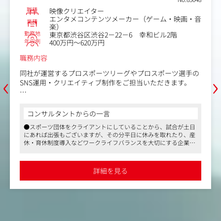
ただきます。
職種
映像クリエイター
まずはこれまでのご経験を活かした制作業務からスタート
エンタメコンテンツメーカー（ゲーム・映画・音
業種
いただきますが、将来的にはWebディレクションや企画、
楽）
チームリードへのステップアップも可能です。
勤務地
東京都渋谷区渋谷2－22－6 幸和ビル2階
年収例
400万円～620万円
職務内容
‹
›
同社が運営するプロスポーツリーグやプロスポーツ選手の
SNS運用・クリエイティブ制作をご担当いただきます。
■具体的な業務
・素材の撮影（写真、動画）
コンサルタントからの一言
・編集（グラフィック、映像）
●スポーツ団体をクライアントにしていることから、試合が土日
・キャプション制作
にあれば出張もございますが、その分平日に休みを取れたり、産
・投稿及びモニタリング
休・育休制度導入などワークライフバランスを大切にする企業で
・データ分析や企画立案
す
●社風に体育会の雰囲気はなく、どちらかというと落ち着きがあ
映像を撮影し編集するだけでなく、担当するチームや選手
るIT企業です
詳細を見る
●スポーツ好きには非常にマッチングする案件です。スポーツ業
との関係構築が鍵を握るポジションです。「今日は〇〇を
界の未来を一緒につくってくれる方を求めています
撮影しましょう！」「こんな撮影してみない？」と選手た
ちと協力しながら業務を進めていただきます。