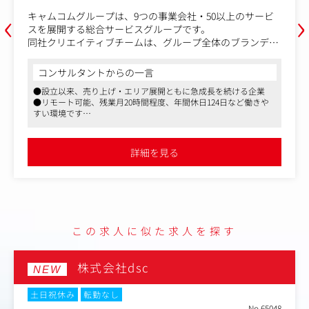
‹
›
キャムコムグループは、9つの事業会社・50以上のサービ
スを展開する総合サービスグループです。
同社クリエイティブチームは、グループ全体のブランディ
ング・Web戦略を支えるインハウス制作組織として、幅広
い案件を担当しています。
コンサルタントからの一言
各事業のWebサイトやプロモーション施策の制作に加え、
●設立以来、売り上げ・エリア展開ともに急成長を続ける企業
外部クライアント向けのクリエイティブ制作も行ってお
●リモート可能、残業月20時間程度、年間休日124日など働きや
り、インハウス・受託制作の両方を経験できる環境です。
すい環境です
「決められたものをつくるだけ」ではなく、企画段階から
●企業が選考で注目しているポイントや、過去にどんな人がプラ
関わり、サービスや事業の成長に直結するクリエイティブ
ス評価・採用されているかなど、マスメディアンならではの情報
に携われる点が大きな魅力です。
をお伝えします
詳細を見る
【業務内容】
Web制作を中心に、以下のようなクリエイティブ業務をお
任せします。
・コーポレートサイト／サービスサイトの新規デザイン・
コーディング
この求人に似た求人を探す
・既存サイトの改善・リニューアル対応
・LP・バナーなどのWeb広告素材制作
・ノベルティ、販促物の企画・デザイン
株式会社dsc
NEW
・パンフレット・フライヤーなど紙媒体制作
案件によっては、企画チームと連携しながら、「成果につ
土日祝休み
転勤なし
ながるデザイン・UI/UX」を意識した制作にも携わってい
No.65048