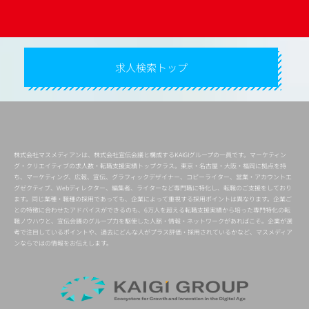
求人検索トップ
株式会社マスメディアンは、株式会社宣伝会議と構成するKAIGIグループの一員です。マーケティン
グ・クリエイティブの求人数・転職支援実績トップクラス。東京・名古屋・大阪・福岡に拠点を持
ち、マーケティング、広報、宣伝、グラフィックデザイナー、コピーライター、営業・アカウントエ
グゼクティブ、Webディレクター、編集者、ライターなど専門職に特化し、転職のご支援をしており
ます。同じ業種・職種の採用であっても、企業によって重視する採用ポイントは異なります。企業ご
との特徴に合わせたアドバイスができるのも、6万人を超える転職支援実績から培った専門特化の転
職ノウハウと、宣伝会議のグループ力を駆使した人脈・情報・ネットワークがあればこそ。企業が選
考で注目しているポイントや、過去にどんな人がプラス評価・採用されているかなど、マスメディア
ンならではの情報をお伝えします。