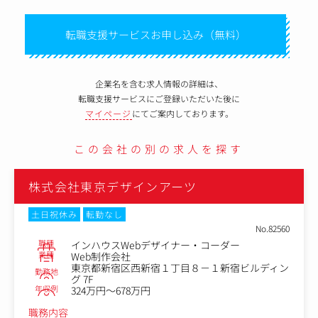
転職支援サービスお申し込み（無料）
企業名を含む求人情報の詳細は、
転職支援サービスにご登録いただいた後に
マイページ
にてご案内しております。
この会社の別の求人を探す
株式会社東京デザインアーツ
土日祝休み
転勤なし
No.82560
職種
インハウスWebデザイナー・コーダー
業種
Web制作会社
東京都新宿区西新宿１丁目８－１新宿ビルディン
勤務地
グ 7F
年収例
324万円～678万円
職務内容