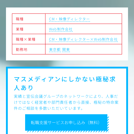
職種
CM・映像ディレクター
業種
Web制作会社
職種×業種
CM・映像ディレクター×Web制作会社
勤務地
東京都
関東
マスメディアンにしかない
極秘求
人あり
実績と宣伝会議グループのネットワークにより、人事だ
けではなく経営者や部門責任者から直接、極秘の特命案
件のご相談を多数いただいています。
転職支援サービスお申し込み（無料）