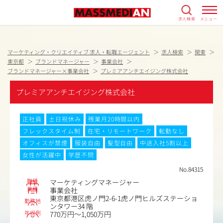
求人検索
メニュー
マーケティング・クリエイティブ 求人・転職エージェント
求人検索
関東
東京都
ブランドマネージャー
事業会社
ブランドマネージャー×事業会社
プレミアアンチエイジング株式会社
プレミアアンチエイジング株式会社
正社員
土日祝休み
残業月20時間以内
フレックスタイム制
在宅・リモートワーク
転勤なし
オフィスが禁煙
服装自由
髪型自由
中途入社5割以上
女性が活躍中
学歴不問
No.84315
職種
マーケティングマネージャー
業種
事業会社
東京都港区虎ノ門2-6-1虎ノ門ヒルズステーショ
勤務地
ンタワー34 階
年収例
770万円～1,050万円