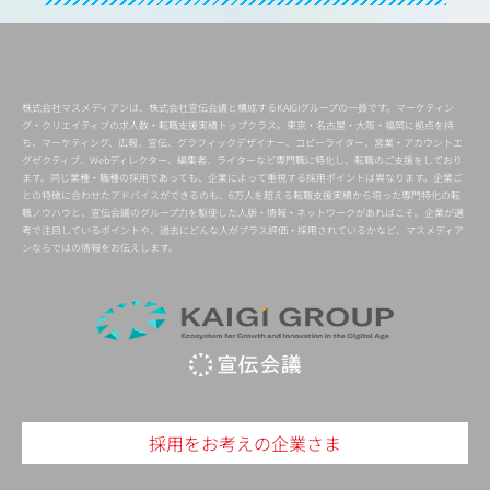
株式会社マスメディアンは、株式会社宣伝会議と構成するKAIGIグループの一員です。マーケティン
グ・クリエイティブの求人数・転職支援実績トップクラス。東京・名古屋・大阪・福岡に拠点を持
ち、マーケティング、広報、宣伝、グラフィックデザイナー、コピーライター、営業・アカウントエ
グゼクティブ、Webディレクター、編集者、ライターなど専門職に特化し、転職のご支援をしており
ます。同じ業種・職種の採用であっても、企業によって重視する採用ポイントは異なります。企業ご
との特徴に合わせたアドバイスができるのも、6万人を超える転職支援実績から培った専門特化の転
職ノウハウと、宣伝会議のグループ力を駆使した人脈・情報・ネットワークがあればこそ。企業が選
考で注目しているポイントや、過去にどんな人がプラス評価・採用されているかなど、マスメディア
ンならではの情報をお伝えします。
採用をお考えの企業さま