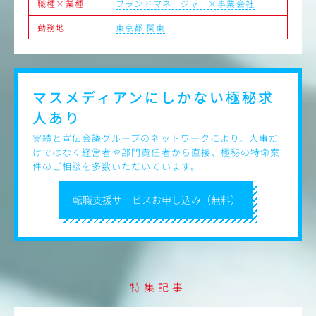
職種×業種
ブランドマネージャー×事業会社
勤務地
東京都
関東
マスメディアンにしかない
極秘求
人あり
実績と宣伝会議グループのネットワークにより、人事だ
けではなく経営者や部門責任者から直接、極秘の特命案
件のご相談を多数いただいています。
転職支援サービスお申し込み（無料）
特集記事