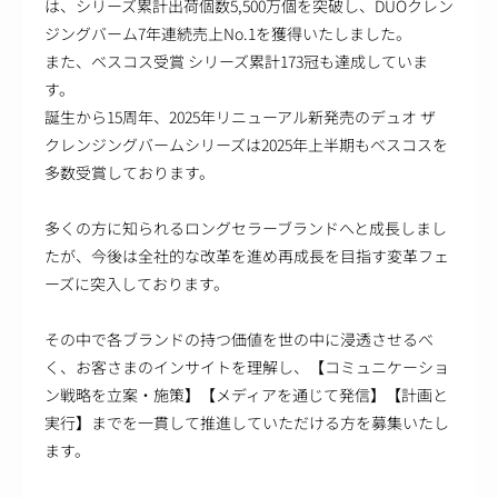
は、シリーズ累計出荷個数5,500万個を突破し、DUOクレン
ジングバーム7年連続売上No.1を獲得いたしました。
また、ベスコス受賞 シリーズ累計173冠も達成していま
す。
誕生から15周年、2025年リニューアル新発売のデュオ ザ
クレンジングバームシリーズは2025年上半期もベスコスを
多数受賞しております。
多くの方に知られるロングセラーブランドへと成長しまし
たが、今後は全社的な改革を進め再成長を目指す変革フェ
ーズに突入しております。
その中で各ブランドの持つ価値を世の中に浸透させるべ
く、お客さまのインサイトを理解し、【コミュニケーショ
ン戦略を立案・施策】【メディアを通じて発信】【計画と
実行】までを一貫して推進していただける方を募集いたし
ます。