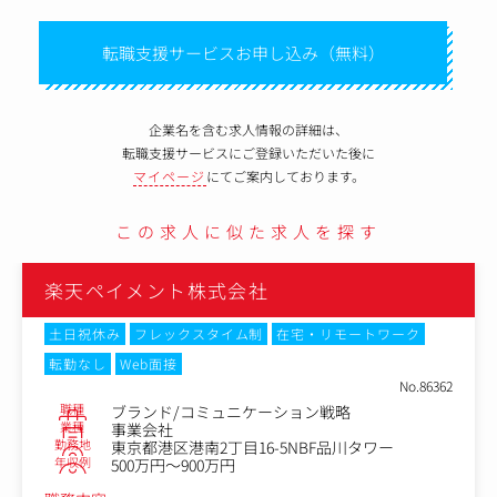
転職支援サービスお申し込み（無料）
企業名を含む求人情報の詳細は、
転職支援サービスにご登録いただいた後に
マイページ
にてご案内しております。
この求人に似た求人を探す
楽天ペイメント株式会社
土日祝休み
フレックスタイム制
在宅・リモートワーク
転勤なし
Web面接
No.86362
職種
ブランド/コミュニケーション戦略
業種
事業会社
勤務地
東京都港区港南2丁目16-5NBF品川タワー
年収例
500万円～900万円