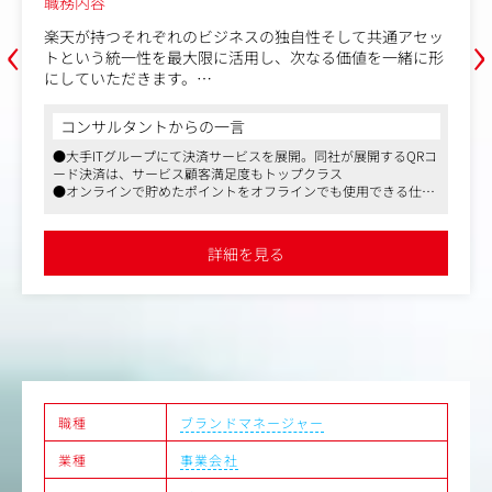
職務内容
‹
›
楽天が持つそれぞれのビジネスの独自性そして共通アセッ
トという統一性を最大限に活用し、次なる価値を一緒に形
にしていただきます。
【具体的な仕事内容】
コンサルタントからの一言
・ブランド/コミュニケーション戦略に沿った具体施策の
●大手ITグループにて決済サービスを展開。同社が展開するQRコ
企画立案～コミュニケーションコンセプト設計～コンテン
ード決済は、サービス顧客満足度もトップクラス
ツ制作までの一連の流れをリードしていただきます。
●オンラインで貯めたポイントをオフラインでも使用できる仕組
・リサーチ業務
みを整備したことで、業界内でも確固たる地位を築いています
・設計した戦略、企画の実装（プロジェクトマネジメン
●楽天グループならではの福利厚生、働きやすさが確立された環
ト）
境です
詳細を見る
職種
ブランドマネージャー
業種
事業会社