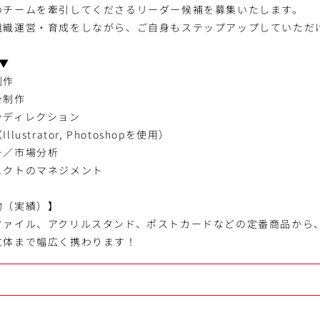
のチームを牽引してくださるリーダー候補を募集いたします。
組織運営・育成をしながら、ご自身もステップアップしていただ
 ▼
制作
ン制作
ンディレクション
ustrator, Photoshopを使用）
チ／市場分析
ェクトのマネジメント
物（実績）】
ファイル、アクリルスタンド、ポストカードなどの定番商品から
立体まで幅広く携わります！