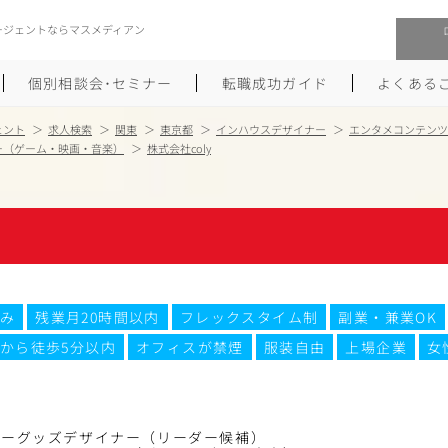
ージェントならマスメディアン
個別相談会･セミナー
転職成功ガイド
よくある
ェント
求人検索
関東
東京都
インハウスデザイナー
エンタメコンテンツ
ー（ゲーム・映画・音楽）
株式会社coly
転職活動を始めるにあたり
メーカー・事業会社への転職
履歴書のつくり方
大手広告会社への転職
職務経歴書のつくり方
エグゼクティブ転職
ポートフォリオのつくり方
しゅふクリ･ママクリ転職
み
残業月20時間以内
フレックスタイム制
副業・兼業OK
から徒歩5分以内
オフィスが禁煙
服装自由
上場企業
女
面接対策
年収アップ転職
未経験から広告業界への転職
Uターン･Iターン転職
ターグッズデザイナー（リーダー候補）