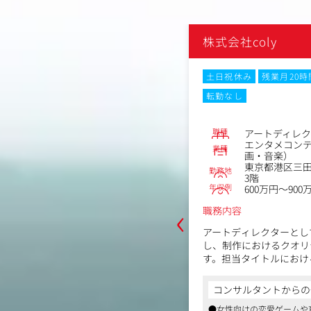
株式会社coly
月20時間以内
フレックスタイム制
土日祝休み
残業月20
ーク
転勤なし
転勤なし
No.83180
職種
ザイン
アートディレク
コンテンツメーカー（ゲーム・映
エンタメコン
業種
）
画・音楽）
区4丁目2-6住友不動産新赤坂ビル 5F
東京都港区三田
勤務地
～600万円
3階
年収例
600万円～900
‹
職務内容
ゲームタイトルもしくは他社様からIP
アートディレクターとし
企画・制作・販売するライセンシーグ
し、制作におけるクオリ
、デザインの制作に携わるグッズデザ
す。担当タイトルにおけ
いただきます。
ールの策定、企画・開発
からの一言
イティブ全般のディレク
コンサルタントからの
ます。
ームや育成ゲームを中心に、スマホゲー
ージ、プロモーションツールなどのデ
用しているゲーム会社。同社の売上は創
●女性向けの恋愛ゲームや