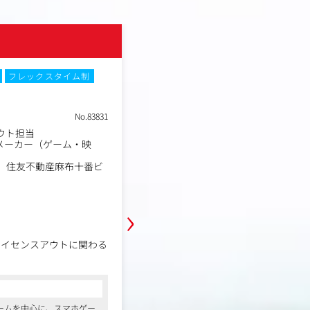
株式会社coly
フレックスタイム制
土日祝休み
残業月20時間以内
フ
在宅・リモートワーク
転勤なし
No.83831
職種
アウト担当
2Dアートデザイナー
メーカー（ゲーム・映
エンタメコンテンツメーカ
業種
画・音楽）
-1 住友不動産麻布十番ビ
東京都港区三田1-4-1住
勤務地
3階
年収例
350万円～600万円
›
職務内容
新規開発タイトル（ゲームIP）にて
ライセンスアウトに関わる
プリゲーム等の2Dアート・2Dデザ
全般をお任せします。
上記業務にとどまらず、ゲームやコ
白くするために、職種や担当業務の
コンサルタントからの一言
る方
ニケーションを図り、自ら発信し行
ームを中心に、スマホゲー
●女性向けの恋愛ゲームや育成ゲームを