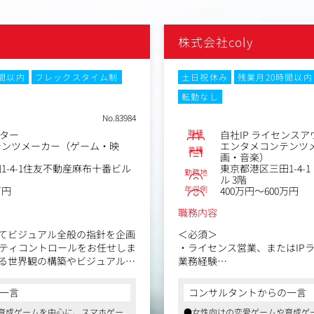
株式会社coly
時間以内
フレックスタイム制
土日祝休み
残業月20時間以内
転勤なし
No.83984
職種
ター
自社IP ライセンス
テンツメーカー（ゲーム・映
エンタメコンテンツ
業種
画・音楽）
1-4-1住友不動産麻布十番ビル
東京都港区三田1-4
勤務地
ル 3階
年収例
万円
400万円～600万円
職務内容
てビジュアル全般の指針を企画
＜必須＞
ティコントロールをお任せしま
・ライセンス営業、またはIP
る世界観の構築やビジュアルル
業務経験
スタッフとの連携など、クリエ
ション業務を担当していただき
＜歓迎＞
一言
コンサルタントからの一言
下記のいずれかのご経験があ
育成ゲームを中心に、スマホゲー
●女性向けの恋愛ゲームや育成ゲ