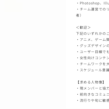
・Photoshop、
・チーム運営での
者）
＜歓迎＞
下記のいずれかの
・アニメ、ゲーム
・グッズデザイン
・ユーザー目線で
・女性向けコンテ
・チームワークを
・スケジュール意
【求める人物像】
・現メンバーと協
・前向きなコミュ
・流行りや旬に敏