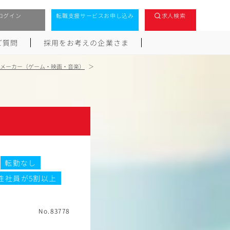
ログイン
転職支援サービスお申し込み
求人検索
ご質問
採用をお考えの企業さま
メーカー（ゲーム・映画・音楽）
転勤なし
性社員が5割以上
No.83778