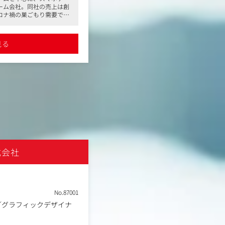
方
歓迎します。
ーム会社。同社の売上は創
ムアプリを開発・運用しているゲーム会
お持ちの方
※適性に応じてお任せする業務を下
ロナ禍の巣ごもり需要で更
業してから右肩上がりであり、コロナ禍
でのご経験をお持ちの方
ンジさせていただきます。
ス上場も果たしています
に業績がアップし、直近はグロース上場
ン等の経験をお持ちの方
週2以上リモート可、フレッ
●平均残業15時間程度、副業可、週2以
営業、またはプロジェクト
【具体的には】
援制度あり。安定した企業
クス制度、住宅手当や資格取得支援制度
見る
詳細を見る
ンスを保ちたい方にオスス
で働きたい方、ワークライフバランスを
・キャラクターイラスト／カードイ
メです
・キャラクターデザイン／衣装デザ
ームをプレイしていた方が
●過去に入社された方は同社のゲームを
・立ち絵イラスト制作
だけるようでしたらプレイ
多いですが、ご興味があればプレイ経験
・イラスト外注ディレクション
・背景イラスト／コンセプトアート
・小物デザイン／イラスト
・グッズおよびパブリシティ向けの
ほかゲーム・メディア展開（グッズ等
グラフィックスの制作全般
※上記業務の監修をお任せする場合
式会社
UDS株式会社
NEW
土日祝休み
フレックスタイム制
在宅・リモートワーク
転勤なし
No.87001
／グラフィックデザイナ
職種
グラフィックデザイナー