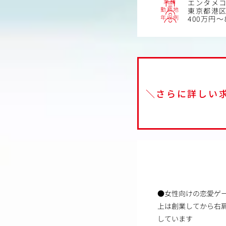
業種
エンタメ
勤務地
東京都港区
年収例
400万円～
＼さらに詳しい
●女性向けの恋愛ゲ
上は創業してから右
しています