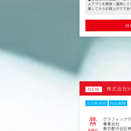
修
りであり、コロナ禍の巣ごもり需要で更
ムアプリを開発・運用して
【具体的な業務】
ンライン広告のデザイン制作及び監修
直近はグロース上場も果たしています
業してから右肩上がりであ
・IPとしてのビジュア
程度、副業可、週2以上リモート可、フレッ
に業績がアップし、直近は
・キャラクターデザイン
や資格取得支援制度あり。安定した企業
●平均残業15時間程度、副
詳細を見る
・ビジュアル全般に関わ
クライフバランスを保ちたい方にオスス
クス制度、住宅手当や資格
詳
で働きたい方、ワークライ
ト、UI、アニメーション、
方は同社のゲームをプレイしていた方が
メです
・担当タイトルの目標に
があればプレイ経験の有無は問いません
●過去に入社された方は同
ュール立案、管理
多いですが、ご興味をお持
・担当タイトルの月次予
経験の有無は問いません
運用及び分析と改善
・外注などの取引先管理
式会社
株式会社hea
NEW
月20時間以内
フレックスタイム制
土日祝休み
Web面接
ーク
Web面接
職種
グラフィック
No.86753
業種
事業会社
ザイナー
東京都渋谷区神
勤務地