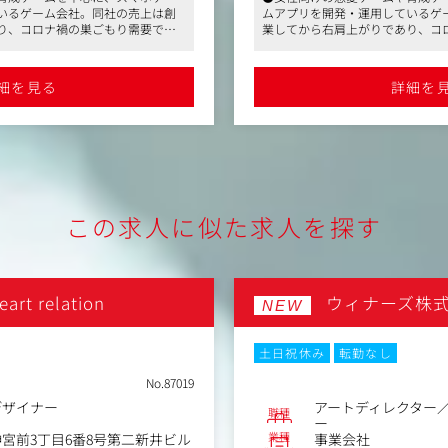
・弊社コンテンツがお好きな
いるゲーム会社。同社の売上は創
ムアプリを開発・運用しているゲ
・IPホルダーでの勤務経験を
り、コロナ禍の巣ごもり需要で更
業してから右肩上がりであり、コ
ル全体のコンセプト作りと決定
・グッズ企画、製造、販売ま
グロース上場も果たしています
に業績がアップし、直近はグロー
の選定や提案
・販促、宣伝、プロモーショ
業可、週2以上リモート可、フレッ
●平均残業15時間程度、副業可、
るディレクション業務(イラス
・エンタメ業界における企画
取得支援制度あり。安定した企業
クス制度、住宅手当や資格取得支
細を見る
詳細を
フバランスを保ちたい方にオスス
で働きたい方、ワークライフバラ
VFX等)
進行のご経験をお持ちの方
メです
対する施策の制定と制作スケジ
社のゲームをプレイしていた方が
●過去に入社された方は同社のゲ
ちいただけるようでしたらプレイ
多いですが、ご興味をお持ちいた
算に応じた施策の企画、制作、
経験の有無は問いません
この求人に似た求人を探す
rt relation
ウィナーズ株
NEW
土日祝休み
転勤なし
No.87019
デザイナー
アートディレクター
職種
ー
業種
宮前3丁目6番8号第二新井ビル
事業会社