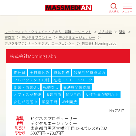
求人検索
メニュー
マーケティング・クリエイティブ 求人・転職エージェント
求人検索
関東
東京都
デジタルプランナー
デジタルエージェンシー
デジタルプランナー×デジタルエージェンシー
株式会社Morning Labo
株式会社Morning Labo
正社員
土日祝休み
時短勤務
残業月20時間以内
フレックスタイム制
在宅・リモートワーク
副業・兼業OK
転勤なし
交通費全額支給
オフィスが禁煙
服装自由
髪型自由
女性社員が5割以上
女性が活躍中
学歴不問
Web面接
No.79817
職種
ビジネスプロデューサー
業種
デジタルエージェンシー
勤務地
東京都目黒区大橋2丁目12-9パレスKY202
年収例
500万円～700万円