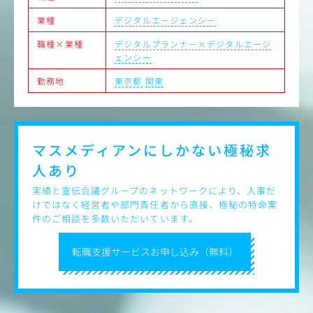
を行う。
業種
デジタルエージェンシー
・進行管理：社内外の制作部門と連携し、スケジュールや
タスクの進捗を管理。急な増刷対応や納期調整も顧客の信
職種×業種
デジタルプランナー×デジタルエージ
頼に繋がります。
ェンシー
・校正・検品：作成したデータが正しいか確認を行う。デ
ジタル校正ツールを補助ツールとしても活用。最終成果物
勤務地
東京都
関東
の緻密なチェック。
マスメディアンにしかない
極秘求
人あり
実績と宣伝会議グループのネットワークにより、人事だ
けではなく経営者や部門責任者から直接、極秘の特命案
件のご相談を多数いただいています。
転職支援サービスお申し込み（無料）