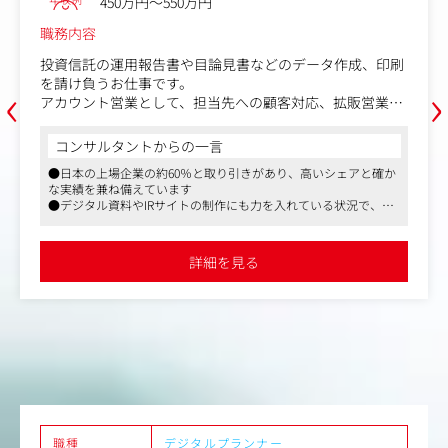
450万円～550万円
職務内容
投資信託の運用報告書や目論見書などのデータ作成、印刷
‹
›
を請け負うお仕事です。
アカウント営業として、担当先への顧客対応、拡販営業、
社内外とのスケジュールやタスク管理など原稿作成から校
正、納期管理までを一貫してコントロールする業務です。
コンサルタントからの一言
あなたの品質管理が、お客様からの信頼となり受注に直結
●日本の上場企業の約60％と取り引きがあり、高いシェアと確か
する、非常に貢献度の高いポジションです。
な実績を兼ね備えています
●デジタル資料やIRサイトの制作にも力を入れている状況で、映
具体的には
像制作の引き合いも強くなってきています
【営業】
●親会社が東部プライム上場、残業代別途全額支給、所定労働時
・顧客対応：受注品目、同社サービスの拡販。スケジュー
間7時間15分と働きやすく安定した環境です
詳細を見る
ル提示、価格交渉、見積/請求書作成等。
・プレゼン・交渉：顧客要望に対してWeb会議や訪問によ
る、同社サービスの提案やスケジュール説明等。
・同社サービスの拡販：既存のお客様に対し、ＨＰにおけ
るWEB作成、翻訳、BPO業務等の提案。
・新規営業：取引の無い投資信託会社へのセールス活動。
【カスタマーサポート】
・原稿作成：投資信託の決算期に合わせた報告書等の原稿
作成。基本はメール、電話でのやり取りが中心。お客様か
らのデータ作成依頼を正確に理解し、制作部門へ原稿手配
職種
デジタルプランナー