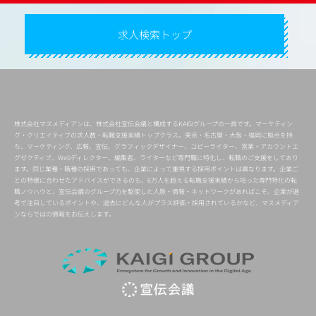
求人検索トップ
株式会社マスメディアンは、株式会社宣伝会議と構成するKAIGIグループの一員です。マーケティン
グ・クリエイティブの求人数・転職支援実績トップクラス。東京・名古屋・大阪・福岡に拠点を持
ち、マーケティング、広報、宣伝、グラフィックデザイナー、コピーライター、営業・アカウントエ
グゼクティブ、Webディレクター、編集者、ライターなど専門職に特化し、転職のご支援をしており
ます。同じ業種・職種の採用であっても、企業によって重視する採用ポイントは異なります。企業ご
との特徴に合わせたアドバイスができるのも、6万人を超える転職支援実績から培った専門特化の転
職ノウハウと、宣伝会議のグループ力を駆使した人脈・情報・ネットワークがあればこそ。企業が選
考で注目しているポイントや、過去にどんな人がプラス評価・採用されているかなど、マスメディア
ンならではの情報をお伝えします。