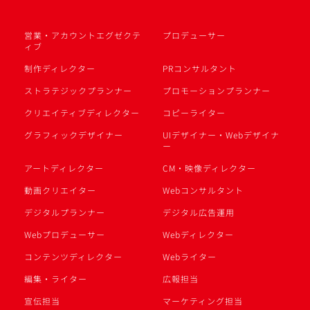
営業・アカウントエグゼクテ
プロデューサー
ィブ
制作ディレクター
PRコンサルタント
ストラテジックプランナー
プロモーションプランナー
クリエイティブディレクター
コピーライター
グラフィックデザイナー
UIデザイナー・Webデザイナ
ー
アートディレクター
CM・映像ディレクター
動画クリエイター
Webコンサルタント
デジタルプランナー
デジタル広告運用
Webプロデューサー
Webディレクター
コンテンツディレクター
Webライター
編集・ライター
広報担当
宣伝担当
マーケティング担当