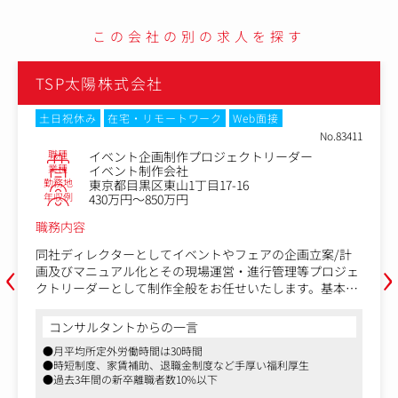
この会社の別の求人を探す
TSP太陽株式会社
土日祝休み
在宅・リモートワーク
Web面接
No.83411
職種
イベント企画制作プロジェクトリーダー
業種
イベント制作会社
勤務地
東京都目黒区東山1丁目17-16
年収例
430万円～850万円
職務内容
‹
›
同社ディレクターとしてイベントやフェアの企画立案/計
画及びマニュアル化とその現場運営・進行管理等プロジェ
クトリーダーとして制作全般をお任せいたします。基本的
に営業担当者と協働して進めていただきます。
コンサルタントからの一言
【具体的には】
●月平均所定外労働時間は30時間
・主催者（またはクライアント）からの仕様書や要望に沿
●時短制度、家賃補助、退職金制度など手厚い福利厚生
った企画提案書を作成。
●過去3年間の新卒離職者数10%以下
・クライアントニーズに即したコンテンツ・デザイン提案