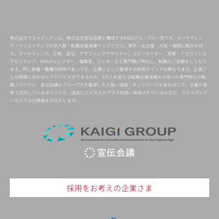
株式会社マスメディアンは、株式会社宣伝会議と構成するKAIGIグループの一員です。マーケティン
グ・クリエイティブの求人数・転職支援実績トップクラス。東京・名古屋・大阪・福岡に拠点を持
ち、マーケティング、広報、宣伝、グラフィックデザイナー、コピーライター、営業・アカウントエ
グゼクティブ、Webディレクター、編集者、ライターなど専門職に特化し、転職のご支援をしており
ます。同じ業種・職種の採用であっても、企業によって重視する採用ポイントは異なります。企業ご
との特徴に合わせたアドバイスができるのも、6万人を超える転職支援実績から培った専門特化の転
職ノウハウと、宣伝会議のグループ力を駆使した人脈・情報・ネットワークがあればこそ。企業が選
考で注目しているポイントや、過去にどんな人がプラス評価・採用されているかなど、マスメディア
ンならではの情報をお伝えします。
採用をお考えの企業さま