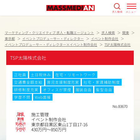
求人検索
メニュー
マーケティング・クリエイティブ 求人・転職エージェント
求人検索
関東
東京都
イベントプロデューサー・ディレクター
イベント制作会社
イベントプロデューサー・ディレクター×イベント制作会社
TSP太陽株式会社
TSP太陽株式会社
正社員
土日祝休み
在宅・リモートワーク
交通費全額支給
育児支援制度充実
社宅・家賃補助制度
研修制度充実
オフィスが禁煙
服装自由
髪型自由
学歴不問
Web面接
No.83670
職種
施工管理
業種
イベント制作会社
勤務地
東京都目黒区東山1丁目17-16
年収例
430万円～850万円