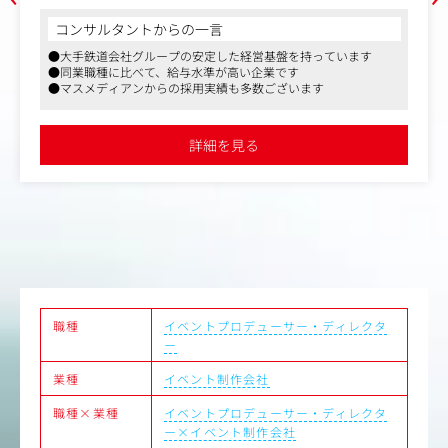
＜具体的な業務内容＞
コンサルタントからの一言
・クライアントとの打ち合わせ（営業と同行）
●大手鉄道会社グループの安定した経営基盤を持っています
・プロモーション戦略の立案及び提案
●同業職種に比べて、給与水準が高い企業です
・企画書の作成、プレゼンテーション
●マスメディアンからの採用実績も多数ございます
・スケジュール調整、進捗管理業務
・社外の協力会社へのディレクション
・イベント当日の立ち会い など
詳細を見る
＜クライアント＞
JR東海グループ各社、グループ外の一般企業
※JTAならではの案件ですと、例えば、建設中のリニア新
駅を活用をしたコンサートを開催し、メディアでも取り上
げられました。
例：さがみはらリニアフェスタ
また、東海道新幹線の主要駅を中心に自社でイベントスペ
ースを持っているため、運営・調整も行いやすい特徴がご
職種
イベントプロデューサー・ディレクタ
ざいます。
ー
業種
イベント制作会社
職種×業種
イベントプロデューサー・ディレクタ
ー×イベント制作会社