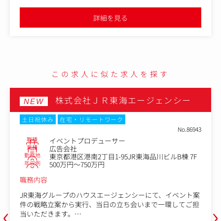
の作成。
受託後はクライアントと打ち合わせをしながら計画推進、
詳細を見る
進捗管理・現場管理を行います。
・マネージャー候補の方に関しては、課内のマネジメント
業務を行っていただきます。
この求人に似た求人を探す
株式会社ＪＲ東海エージェンシー
NEW
土日祝休み
在宅・リモートワーク
No.86943
職種
イベントプロデューサー
業種
広告会社
勤務地
東京都港区港南2丁目1-95JR東海品川ビルB棟 7F
年収例
500万円～750万円
職務内容
JR東海グループのハウスエージェンシーにて、イベント案
‹
›
件の戦略立案から実行、当日の立ち会いまで一環してご担
当いただきます。