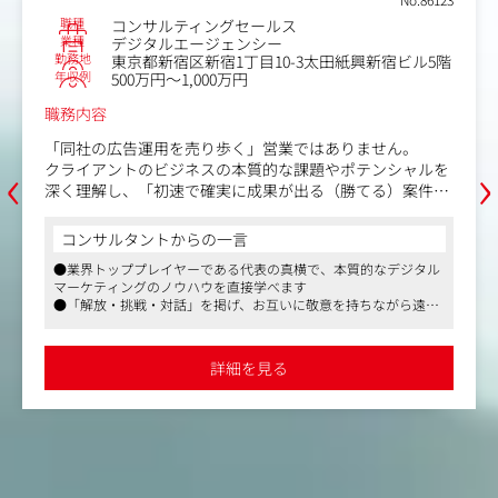
職種
コンサルティングセールス
業種
デジタルエージェンシー
勤務地
東京都新宿区新宿1丁目10-3太田紙興新宿ビル5階
年収例
500万円～1,000万円
職務内容
「同社の広告運用を売り歩く」営業ではありません。
‹
›
クライアントのビジネスの本質的な課題やポテンシャルを
深く理解し、「初速で確実に成果が出る（勝てる）案件」
を選別。
その上で、単価・契約・成果報酬などのビジネススキーム
コンサルタントからの一言
自体を自ら設計し、Mercとクライアントの双方にとって高
●業界トッププレイヤーである代表の真横で、本質的なデジタル
収益かつ継続可能な「最高の入口（案件）」を創出する役
マーケティングのノウハウを直接学べます
割です。
●「解放・挑戦・対話」を掲げ、お互いに敬意を持ちながら遠慮
なく意見をぶつけ合える風通しの良さがあります
・ミッション/責任
●スタートアップでありながら、土日祝休みで残業は月20時間程
新規案件の創出（最重要）
度と、メリハリをつけて長く働けます
詳細を見る
案件の質（商材ポテンシャル）の最大化
クライアントの事業・課題理解
提案内容・契約条件の設計
・役割
案件の“入口”を作る責任者