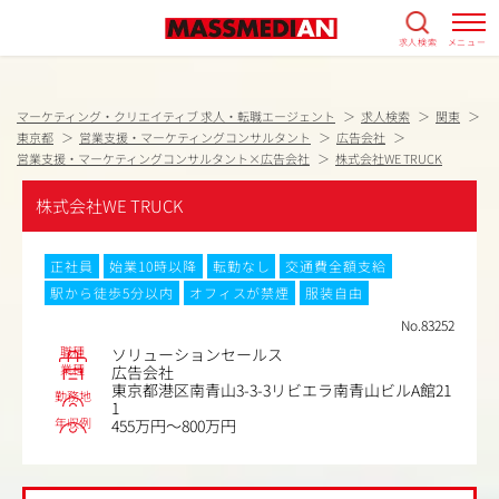
求人検索
メニュー
マーケティング・クリエイティブ 求人・転職エージェント
求人検索
関東
東京都
営業支援・マーケティングコンサルタント
広告会社
営業支援・マーケティングコンサルタント×広告会社
株式会社WE TRUCK
株式会社WE TRUCK
正社員
始業10時以降
転勤なし
交通費全額支給
駅から徒歩5分以内
オフィスが禁煙
服装自由
No.83252
職種
ソリューションセールス
業種
広告会社
東京都港区南青山3-3-3リビエラ南青山ビルA館21
勤務地
1
年収例
455万円～800万円