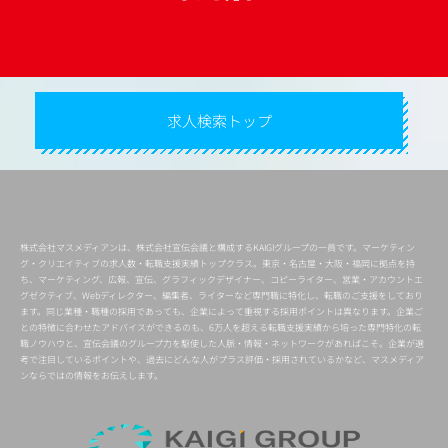
求人検索トップ
株式会社マスメディアンは、株式会社宣伝会議と構成するKAIGIグループの一員です。マーケティン
グ・クリエイティブの求人数・転職支援実績トップクラス。東京・名古屋・大阪・福岡に拠点を持
ち、マーケティング、広報、宣伝、グラフィックデザイナー、コピーライター、営業・アカウントエ
グゼクティブ、Webディレクター、編集者、ライターなど専門職に特化し、転職のご支援をしており
ます。同じ業種・職種の採用であっても、企業によって重視する採用ポイントは異なります。企業ご
との特徴に合わせたアドバイスができるのも、6万人を超える転職支援実績から培った専門特化の転
職ノウハウと、宣伝会議のグループ力を駆使した人脈・情報・ネットワークがあればこそ。企業が選
考で注目しているポイントや、過去にどんな人がプラス評価・採用されているかなど、マスメディア
ンならではの情報をお伝えします。