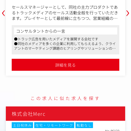
‹
›
セールスマネージャーとして、同社の主力プロダクトであ
るトラックメディアのセールス活動全般を行っていただき
ます。プレイヤーとして最前線に立ちつつ、営業組織の構
築をお願いします。
コンサルタントからの一言
■具体的な業務
●トラック広告を用いたメディアを展開する会社です
・プレイヤーとしての実績創出と戦術策定
●同社のメディアを多くの企業に利用してもらえるよう、クライ
・セールスプロセスの確立と仕組化
アントのマーケティング課題のヒアリングやソリューションの提
・セールスチームの採用・育成・マネジメント
案、実際の走行プランの決定からその後の効果検証まで行ってい
ただきます
現状では営業メンバーがいないため、採用活動や教育など
●フレックスを導入しており、社長の意向で残業も少なくなって
詳細を見る
います
にも携わって頂く予定です。
採用後はメンバーの目標設定、日々の営業活動のレビュ
ー、スキル向上のためのコーチングチーム全体のモチベー
ションを維持・向上させるための文化づくりまで担ってい
ただきます。
マネージャーとして0から1を創出していく楽しみを味わう
この求人に似た求人を探す
ことができます。
株式会社Merc
土日祝休み
在宅・リモートワーク
転勤なし
No.86123