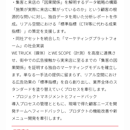
・集客と来店の「因果関係」を解明するデータ戦略の構築
「施策が実際に来店に繋がっているのか」という顧客の根
源的な問いに対し、独自データを用いた分析レポートを作
成。リアル空間における「標準指標（CTR等に代わる成果
指標）」の策定を支援します。
・同社アセットを統合した「マーケティングプラットフォ
ーム」の社会実装
WE TRUCK（媒体）とWE SCOPE（計測）を高度に連携さ
せ、街中での広告接触から実来店に至るまでの「集客の因
果関係」を証明する独自のマーケティングモデルを確立し
ます。単なる一手法の提供に留まらず、リアル空間におけ
る広告効果の「標準指標」を自ら創り出し、業界全体のス
タンダードを塗り替えていくプロセスを牽引します。
・プロジェクトマネジメントとフィードバック
導入プロセスの管理とともに、現場で得た顧客ニーズを開
発チームへフィードバックし、プロダクトの機能改善や新
メニュー開発を牽引します。