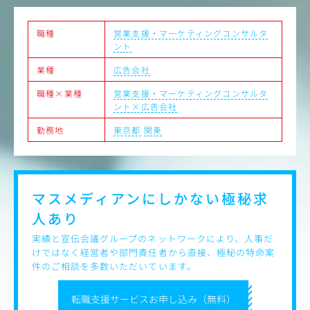
クライアント課題の翻訳者
条件設計者（単価・契約・スキーム）
勝てる案件を選別するフィルター
職種
営業支援・マーケティングコンサルタ
ント
・期待
業種
広告会社
高収益かつ継続可能な案件を創出し続ける状態
初速で成果が出る案件を設計できている状態
職種×業種
営業支援・マーケティングコンサルタ
勝てる案件の言語化・再現性がある状態
ント×広告会社
・志向性
勤務地
東京都
関東
成果（売上・粗利）への強いコミット
相手の事業を理解する力
「売る」より「設計する」志向
長期的な関係構築志向
マスメディアンにしかない
極秘求
人あり
実績と宣伝会議グループのネットワークにより、人事だ
けではなく経営者や部門責任者から直接、極秘の特命案
件のご相談を多数いただいています。
転職支援サービスお申し込み（無料）