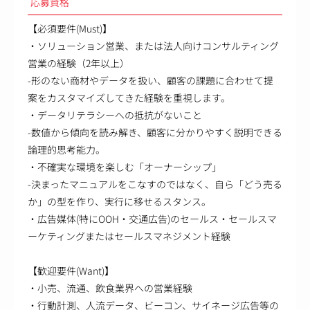
応募資格
【必須要件(Must)】
・ソリューション営業、または法人向けコンサルティング
営業の経験（2年以上）
-形のない商材やデータを扱い、顧客の課題に合わせて提
案をカスタマイズしてきた経験を重視します。
・データリテラシーへの抵抗がないこと
-数値から傾向を読み解き、顧客に分かりやすく説明できる
論理的思考能力。
・不確実な環境を楽しむ「オーナーシップ」
-決まったマニュアルをこなすのではなく、自ら「どう売る
か」の型を作り、実行に移せるスタンス。
・広告媒体(特にOOH・交通広告)のセールス・セールスマ
ーケティングまたはセールスマネジメント経験
【歓迎要件(Want)】
・小売、流通、飲食業界への営業経験
・行動計測、人流データ、ビーコン、サイネージ広告等の