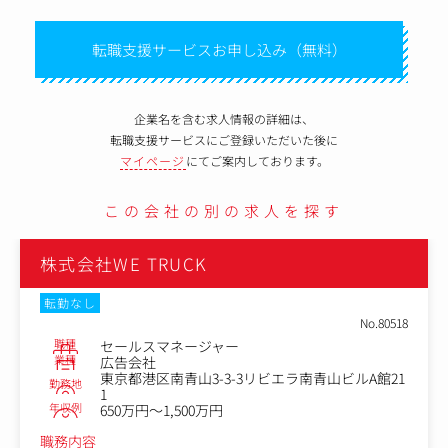
転職支援サービスお申し込み（無料）
企業名を含む求人情報の詳細は、
転職支援サービスにご登録いただいた後に
マイページ
にてご案内しております。
この会社の別の求人を探す
株式会社WE TRUCK
転勤なし
No.80518
職種
セールスマネージャー
業種
広告会社
東京都港区南青山3-3-3リビエラ南青山ビルA館21
勤務地
1
年収例
650万円～1,500万円
職務内容