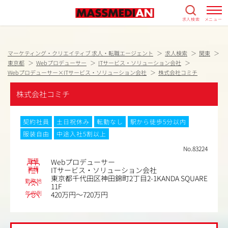
求人検索
メニュー
マーケティング・クリエイティブ 求人・転職エージェント
求人検索
関東
東京都
Webプロデューサー
ITサービス・ソリューション会社
Webプロデューサー×ITサービス・ソリューション会社
株式会社コミチ
株式会社コミチ
契約社員
土日祝休み
転勤なし
駅から徒歩5分以内
服装自由
中途入社5割以上
No.83224
職種
Webプロデューサー
業種
ITサービス・ソリューション会社
東京都千代田区神田錦町2丁目2-1KANDA SQUARE
勤務地
11F
年収例
420万円～720万円