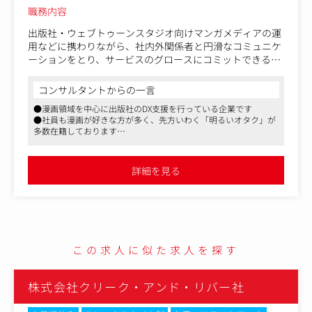
職務内容
出版社・ウェブトゥーンスタジオ向けマンガメディアの運
用などに携わりながら、社内外関係者と円滑なコミュニケ
ーションをとり、サービスのグロースにコミットできる方
を募集しています。
コンサルタントからの一言
【具体的な仕事内容】
●漫画領域を中心に出版社のDX支援を行っている企業です
■マンガメディアの運用
●社員も漫画が好きな方が多く、先方いわく「明るいオタク」が
・運用スケジュール管理
多数在籍しております
・サイト内コンテンツ全体のディレクション
●漫画手当（月2万円の漫画購入費補助）などのユニークな福利
・出版社・ウェブトゥーンスタジオ・クリエーターなど協
厚生もございます
力関係者との折衝
詳細を見る
■メディアのKPI改善
・読者数や課金額などの指標を、顧客への施策提案などを
通じて改善
この求人に似た求人を探す
株式会社クリーク・アンド・リバー社