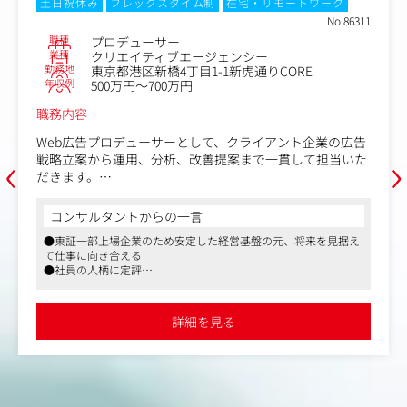
土日祝休み
フレックスタイム制
在宅・リモートワーク
No.86311
職種
プロデューサー
業種
クリエイティブエージェンシー
勤務地
東京都港区新橋4丁目1-1新虎通りCORE
年収例
500万円～700万円
職務内容
Web広告プロデューサーとして、クライアント企業の広告
‹
›
戦略立案から運用、分析、改善提案まで一貫して担当いた
だきます。
【仕事内容】
コンサルタントからの一言
・Web広告の戦略立案・媒体選定
●東証一部上場企業のため安定した経営基盤の元、将来を見据え
・Google、Yahoo!、Meta、LINE、TikTok等の広告運用
て仕事に向き合える
・広告クリエイティブの企画・ディレクション
●社員の人柄に定評
・LPやバナーなど制作物のディレクション
●ナショナルクライアントと直接取引をしており、予算の大きい
・データ分析・レポーティング
案件にも携われる
・広告効果の改善提案
詳細を見る
・クライアント折衝・提案
・新規案件の提案
・若手メンバー育成
現在web広告領域の案件拡大に伴い、運用体制を強化して