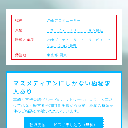
います。運用だけではなく、案件推進や改善提案、チーム
連携など幅広く関わりながら、web広告領域を一緒に伸ば
していただきます。
将来的には若手育成なども含め、チームの中心メンバーと
職種
Webプロデューサー
しての活躍を期待しています。
業種
ITサービス・ソリューション会社
職種×業種
Webプロデューサー×ITサービス・ソ
リューション会社
勤務地
東京都
関東
マスメディアンにしかない
極秘求
人あり
実績と宣伝会議グループのネットワークにより、人事だ
けではなく経営者や部門責任者から直接、極秘の特命案
件のご相談を多数いただいています。
転職支援サービスお申し込み（無料）