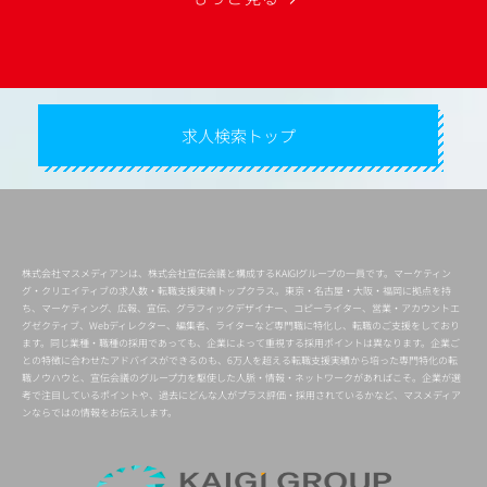
求人検索トップ
株式会社マスメディアンは、株式会社宣伝会議と構成するKAIGIグループの一員です。マーケティン
グ・クリエイティブの求人数・転職支援実績トップクラス。東京・名古屋・大阪・福岡に拠点を持
ち、マーケティング、広報、宣伝、グラフィックデザイナー、コピーライター、営業・アカウントエ
グゼクティブ、Webディレクター、編集者、ライターなど専門職に特化し、転職のご支援をしており
ます。同じ業種・職種の採用であっても、企業によって重視する採用ポイントは異なります。企業ご
との特徴に合わせたアドバイスができるのも、6万人を超える転職支援実績から培った専門特化の転
職ノウハウと、宣伝会議のグループ力を駆使した人脈・情報・ネットワークがあればこそ。企業が選
考で注目しているポイントや、過去にどんな人がプラス評価・採用されているかなど、マスメディア
ンならではの情報をお伝えします。