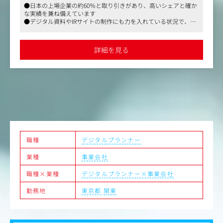
●日本の上場企業の約60％と取り引きがあり、高いシェアと確か
する、非常に貢献度の高いポジションです。
な実績を兼ね備えています
●デジタル資料やIRサイトの制作にも力を入れている状況で、映
具体的には
像制作の引き合いも強くなってきています
【営業】
●親会社が東部プライム上場、残業代別途全額支給、所定労働時
・顧客対応：受注品目、同社サービスの拡販。スケジュー
間7時間15分と働きやすく安定した環境です
詳細を見る
ル提示、価格交渉、見積/請求書作成等。
・プレゼン・交渉：顧客要望に対してWeb会議や訪問によ
る、同社サービスの提案やスケジュール説明等。
・同社サービスの拡販：既存のお客様に対し、ＨＰにおけ
るWEB作成、翻訳、BPO業務等の提案。
・新規営業：取引の無い投資信託会社へのセールス活動。
【カスタマーサポート】
・原稿作成：投資信託の決算期に合わせた報告書等の原稿
作成。基本はメール、電話でのやり取りが中心。お客様か
らのデータ作成依頼を正確に理解し、制作部門へ原稿手配
職種
デジタルプランナー
を行う。
業種
事業会社
・進行管理：社内外の制作部門と連携し、スケジュールや
タスクの進捗を管理。急な増刷対応や納期調整も顧客の信
職種×業種
デジタルプランナー×事業会社
頼に繋がります。
・校正・検品：作成したデータが正しいか確認を行う。デ
勤務地
東京都
関東
ジタル校正ツールを補助ツールとしても活用。最終成果物
の緻密なチェック。