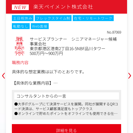
楽天ペイメント株式会社
NEW
土日祝休み
フレックスタイム制
在宅・リモートワーク
転勤なし
Web面接
No.87069
職種
サービスプランナー シニアマネージャー候補
業種
事業会社
勤務地
東京都港区港南2丁目16-5NBF品川タワー
年収例
500万円～900万円
職務内容
‹
›
具体的な想定業務は以下のとおりです。
【具体的な業務内容】
・新規導入プロジェクトの推進・管理
契約締結後のパートナー企業に対して、「楽天ポイントカ
コンサルタントからの一言
ード」サービス導入に向けた詳細な仕様のすり合わせ、要
●大手ITグループにて決済サービスを展開。同社が展開するQRコ
件定義、プロジェクト計画の策定、進捗管理、および社内
ード決済は、サービス顧客満足度もトップクラス
外関係者との連携・調整を行います。
●オンラインで貯めたポイントをオフラインでも使用できる仕組
・既存パートナー企業における機能追加・POSリプレース
みを整備したことで、業界内でも確固たる地位を築いています
プロジェクト
●楽天グループならではの福利厚生、働きやすさが確立された環
既存パートナー企業からの機能追加要望や、POSシステム
境です
詳細を見る