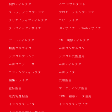
制作ディレクター
PRコンサルタント
ストラテジックプランナー
プロモーションプランナー
クリエイティブディレクター
コピーライター
グラフィックデザイナー
UIデザイナー・Webデザイナ
ー
アートディレクター
CM・映像ディレクター
動画クリエイター
Webコンサルタント
デジタルプランナー
デジタル広告運用
Webプロデューサー
Webディレクター
コンテンツディレクター
Webライター
編集・ライター
広報担当
宣伝担当
マーケティング担当
販売促進担当
CRM・顧客データ活用
インハウスライター
インハウスデザイナー
インハウスWebデザイナー