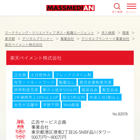
求人検索
メニュー
マーケティング・クリエイティブ 求人・転職エージェント
求人検索
関東
東京都
デジタルプランナー
事業会社
デジタルプランナー×事業会社
楽天ペイメント株式会社
楽天ペイメント株式会社
正社員
土日祝休み
フレックスタイム制
在宅・リモートワーク
転勤なし
育児支援制度充実
研修制度充実
駅から徒歩5分以内
服装自由
髪型自由
2年連続売上10％以上UP
設立5年以内
中途入社5割以上
女性が活躍中
学歴不問
Web面接
No.82978
職種
広告サービス企画
業種
事業会社
勤務地
東京都港区港南2丁目16-5NBF品川タワー
年収例
500万円～800万円