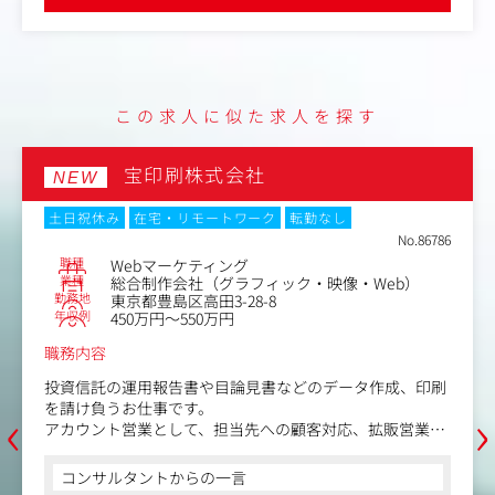
のリプレースに伴う「楽天ポイントカード」サービス連携
に関する要件定義、仕様のすり合わせ、プロジェクト管理
を行います。
・導入前フェーズの営業支援・技術支援
営業担当に同行し、新規導入を検討されているパートナー
企業に対して、「楽天ポイントカード」サービスの仕組み
この求人に似た求人を探す
や技術的な側面を分かりやすく説明します。
・導入後の運用・技術サポート
パートナー企業からの仕様に関する問い合わせ対応や技術
宝印刷株式会社
NEW
的なトラブルシューティング、調査、関係部署との連携を
行います。
土日祝休み
在宅・リモートワーク
転勤なし
No.86786
職種
Webマーケティング
業種
総合制作会社（グラフィック・映像・Web）
勤務地
東京都豊島区高田3-28-8
年収例
450万円～550万円
職務内容
投資信託の運用報告書や目論見書などのデータ作成、印刷
‹
›
を請け負うお仕事です。
アカウント営業として、担当先への顧客対応、拡販営業、
社内外とのスケジュールやタスク管理など原稿作成から校
正、納期管理までを一貫してコントロールする業務です。
コンサルタントからの一言
あなたの品質管理が、お客様からの信頼となり受注に直結