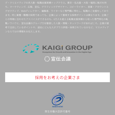
グ・クリエイティブの求人数・転職支援実績トップクラス。東京・名古屋・大阪・福岡に拠点を持
ち、マーケティング、広報、宣伝、グラフィックデザイナー、コピーライター、営業・アカウントエ
グゼクティブ、Webディレクター、編集者、ライターなど専門職に特化し、転職のご支援をしており
ます。同じ業種・職種の採用であっても、企業によって重視する採用ポイントは異なります。企業ご
との特徴に合わせたアドバイスができるのも、6万人を超える転職支援実績から培った専門特化の転
職ノウハウと、宣伝会議のグループ力を駆使した人脈・情報・ネットワークがあればこそ。企業が選
考で注目しているポイントや、過去にどんな人がプラス評価・採用されているかなど、マスメディア
ンならではの情報をお伝えします。
採用をお考えの企業さま
厚生労働大臣許可番号