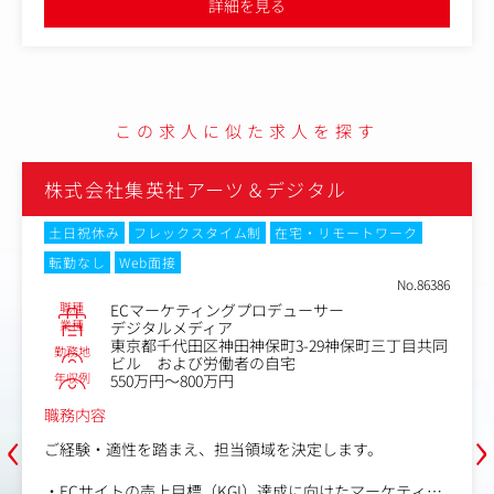
詳細を見る
＜制作物の一例＞
・展示会などのブース
・店舗などのPOPや販促物
・商品のパッケージや取扱説明書
・商品紹介用のチラシ
この求人に似た求人を探す
・品質表示、サイズシール
・カタログ通販紙面
・テレビ通販に必要なパネル
株式会社集英社アーツ＆デジタル
・海外向けクラウドファンディング向けの画像 など
土日祝休み
フレックスタイム制
在宅・リモートワーク
商品開発の担当者や営業、クリエイティブディレクターと
転勤なし
Web面接
コミュニケーションを取りながら制作を進めていきます。
No.86386
また、外部の印刷会社や施工業者とのやり取りも一部発生
職種
ECマーケティングプロデューサー
いたします。
業種
デジタルメディア
東京都千代田区神田神保町3-29神保町三丁目共同
勤務地
ビル および労働者の自宅
年収例
550万円～800万円
職務内容
‹
›
ご経験・適性を踏まえ、担当領域を決定します。
・ECサイトの売上目標（KGI）達成に向けたマーケティン