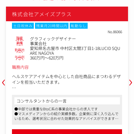
株式会社アメイズプラス
土日祝休み
残業月20時間以内
転勤なし
No.86066
職種
グラフィックデザイナー
業種
事業会社
愛知県名古屋市 中村区太閤3丁目1-18LUCID SQU
勤務地
ARE NAGOYA
年収例
360万円～620万円
職務内容
‹
›
ヘルスケアアイテムを中心とした自社商品にまつわるデザ
インを担当いただきます。
同社の売上の中心はECサイトからの購入ですが、一部小売
店での店頭販売も行っています。
コンサルタントからの一言
その際に店頭に設置する販促物の制作をお願いいたしま
●中部では貴重なBtoC系の事業会社からの求人です
す。
●マスメディアンからの紹介実績多数。企業側に深く入り込んで
いるため、選考状況に合わせた効果的なアドバイスができます
制作物は小売店向けの商品紹介チラシを中心に、カタログ
●休憩時間70分。平均残業時間も月10時間程度とメリハリを付け
やパンフレットなどのページもの、ポスター、パッケージ
て働くことができます
など多岐に渡ります。