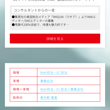
グ戦略・KPIの設計
・集客・購入促進・CRM施策の企画立案（キャンペーン、
コンサルタントからの一言
メルマガ、SNS、アプリなど）
●集英社の美容総合メディア『MAQUIA（マキア）』よりWebエ
・ファッションコンテンツの企画・拡散施策の立案・実行
ディター/SNSエディターの募集
・MD・CRM・編集部など関係部署と連携したプロジェク
●残業代100%支給で、待遇も魅力的です
トマネジメント
●福利厚生もしっかりしており、残業代も100%支給。安心して仕
・UI/UX改善およびアプリ・リアル店舗と連動した販促施
事に打ち込める環境があります
策の企画・実行
詳細を見る
・Google Analytics 4 （GA4）などを活用したデータ分析、
効果検証、レポート作成、改善提案
・定量パフォーマンスのモニタリングおよびPDCAの推進
・経営層へのレポーティング・プレゼンテーション
職種
Web担当・EC担当
業種
事業会社
職種×業種
Web担当・EC担当×事業会社
勤務地
東京都
関東