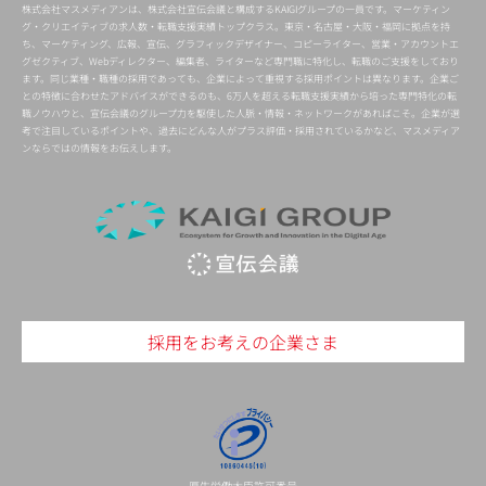
株式会社マスメディアンは、株式会社宣伝会議と構成するKAIGIグループの一員です。マーケティン
グ・クリエイティブの求人数・転職支援実績トップクラス。東京・名古屋・大阪・福岡に拠点を持
ち、マーケティング、広報、宣伝、グラフィックデザイナー、コピーライター、営業・アカウントエ
グゼクティブ、Webディレクター、編集者、ライターなど専門職に特化し、転職のご支援をしており
ます。同じ業種・職種の採用であっても、企業によって重視する採用ポイントは異なります。企業ご
との特徴に合わせたアドバイスができるのも、6万人を超える転職支援実績から培った専門特化の転
職ノウハウと、宣伝会議のグループ力を駆使した人脈・情報・ネットワークがあればこそ。企業が選
考で注目しているポイントや、過去にどんな人がプラス評価・採用されているかなど、マスメディア
ンならではの情報をお伝えします。
採用をお考えの企業さま
厚生労働大臣許可番号