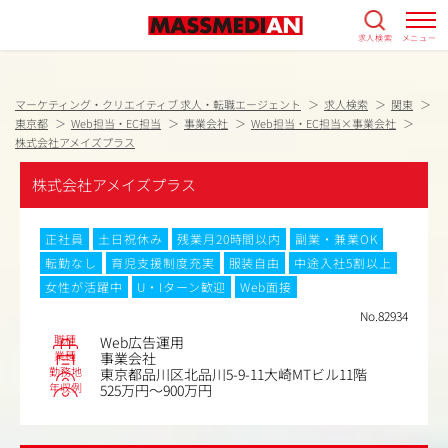
求人検索
メニュー
マーケティング・クリエイティブ 求人・転職エージェント
求人検索
関東
東京都
Web担当・EC担当
事業会社
Web担当・EC担当×事業会社
株式会社アメイズプラス
株式会社アメイズプラス
正社員
土日祝休み
残業月20時間以内
副業・兼業OK
転勤なし
育児支援制度充実
服装自由
中途入社5割以上
女性が活躍中
U・Iターン歓迎
Web面接
No.82934
職種
Web広告運用
業種
事業会社
勤務地
東京都品川区北品川5-9-11大崎MTビル11階
年収例
525万円～900万円