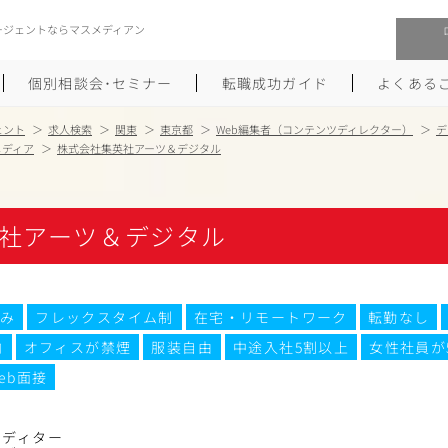
ージェントならマスメディアン
個別相談会･セミナー
転職成功ガイド
よくある
ェント
求人検索
関東
東京都
Web編集者（コンテンツディレクター）
デ
メディア
株式会社集英社アーツ＆デジタル
転職活動を始めるにあたり
メーカー・事業会社への転職
履歴書のつくり方
大手広告会社への転職
社アーツ＆デジタル
職務経歴書のつくり方
エグゼクティブ転職
ポートフォリオのつくり方
しゅふクリ･ママクリ転職
み
フレックスタイム制
在宅・リモートワーク
転勤なし
内
オフィスが禁煙
服装自由
中途入社5割以上
女性社員が
面接対策
年収アップ転職
eb面接
未経験から広告業界への転職
Uターン･Iターン転職
エディター