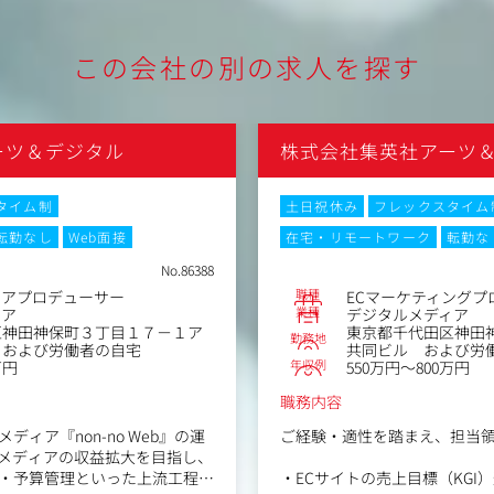
この会社の別の求人を探す
ーツ＆デジタル
株式会社集英社アーツ
タイム制
土日祝休み
フレックスタイム
転勤なし
Web面接
在宅・リモートワーク
転勤な
No.86388
職種
ィアプロデューサー
ECマーケティングプ
業種
ィア
デジタルメディア
区神田神保町３丁目１７－１ア
東京都千代田区神田神
勤務地
 および労働者の自宅
共同ビル および労
年収例
万円
550万円～800万円
職務内容
ィア『non-no Web』の運
ご経験・適性を踏まえ、担当
メディアの収益拡大を目指し、
・予算管理といった上流工程か
・ECサイトの売上目標（KGI