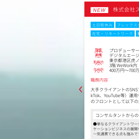
NE株式会社
株式会社
NEW
なし
土日祝休み
フレックス
在宅・リモートワーク
No.86590
ネージャー候補)
職種
プロデューサー
代田区神田錦町3-20 錦町トラッドス
業種
デジタルエー
東京都港区虎ノ
～831万円
勤務地
3階 WeWork内
年収例
400万円～700
‹
職務内容
感動の提供をミッションとし、広告業
ツマーケティングのリーディングカン
大手クライアントのSNSアカ
社において、マネージャー候補として
kTok、YouTube等
ていただきます。
のフロントとして以下の
からの一言
営業(ビジネスプロデューサー)の枠を
・SNSアカウントの運
コンサルタントからの
みを持つ広告・マーケティング支援会社
チームマネジメントを含む幅広い業務
・クライアント（事業会
に業務を進められ、成長機会も豊富
アントのビジネスを成功へと導くリー
●単なるクライアントワー
出
ンス良好で働きやすい職場環境
していただくことも期待しています。
ケーションビジネスの展開
・コンテンツ企画、投稿
一気通貫できる点も強みで
指示・クオリティ管理
●デジタル領域のみならず