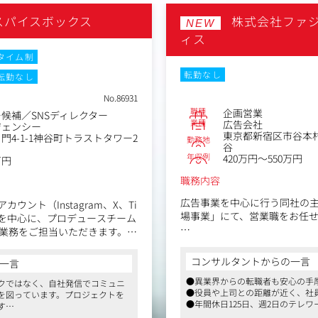
スパイスボックス
株式会社ファ
NEW
ィス
タイム制
転勤なし
転勤なし
No.86931
職種
企画営業
候補／SNSディレクター
業種
広告会社
ジェンシー
東京都新宿区市谷本村
門4-1-1神谷町トラストタワー2
勤務地
谷
年収例
420万円～550万円
万円
職務内容
広告事業を中心に行う同社の
ウント（Instagram、X、Ti
場事業」にて、営業職をお任
）運用を中心に、プロデュースチーム
業務をご担当いただきます。
＜具体的な業務内容＞
ハウスメーカー様への訪問を
用ディレクション・進行管理
コンサルタントからの一言
一言
大化に向けた企画営業をお任せし
社）との打ち合わせ・意向の抽
●異業界からの転職者も安心の手厚
展示場を担当)
クではなく、自社発信でコミュニ
●役員や上司との距離が近く、社
を図っています。プロジェクトを
・顧客の売上向上の為に展示
カレンダーの作成・管理、制作
●年間休日125日、週2日のテレ
す
とがメイン。
境
、イベントやデザインプロデュー