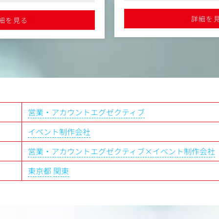
・顧客の課題をキャッチし、各
・各種SNS施策の企画・推進
件も急拡大中です
M・イベント等)を企画・提案
および改善提案（レポート作
クスタイム制導入、年間休日125
詳細を
細を見る
は、企画チームと協働して行
長く働きやすい環境です
・大切なのは顧客と常にコミ
体制構築（社内クリエイターや
状の集客状況やニーズを捉え
クション）
・所属は本社となりますが、
に応じて、徐々にプロデューサ
リアです。 ※直行直帰あり
として案件定義や予算管理、統
デュース業務へと領域を広げて
＜同社の強み＞
・大手ハウスメーカーのモデ
展示場の販促広告企画をメイ
かな実績を残しています
営業・アカウントエグゼクティブ
・住宅展示場の企画運営から
般で業界トップクラスです
イベント制作会社
創業から30年以上続く経験と
ディアを駆使した最新の総合
営業・アカウントエグゼクティブ×イベント制作会社
まで自社で行っていることが
・住宅展示場ビジネスは7～1
東京都
関東
く、固定収入により業績が安
競合も少なく、(関東圏では10
上の住宅展示場を有する企業は
＜社風＞
・第二新卒の方でも安心して