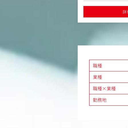
・インフルエンサー施策
詳細を見る
スなどリアルと連動した案
応および提案
・効果測定・データ分析
●リモートワーク可、フレッ
の信頼関係構築し、長期的なパートナ
詳
日、充実した研修制度など
成・次月施策の提言）
・チームマネジメント・
課題やニーズを深く理解し、ブランド
外部パートナーのディレ
大に直結する戦略的な提案を実行
※スキルや成長スピード
の商品告知、店舗やスポーツ会場での
ー（案件全体の責任者）
ルキャンペーンなど多岐にわたる施策
合プロモーションのプロ
施
いただきます。
ィブ制作やメディアタイアップの具体
プレゼン
職種
理および進行
体のスケジュールを設計し、各フェー
業種
果物の品質を管理
ティブチームやPRチーム、外部パート
メディアなど)と密に連携し、プロジェ
職種×業種
をサポート
理に責任を持ち、利益目標の達成とク
勤務地
両立を目指す
ビジネス目標や市場トレンドを分析
グ戦略を設計