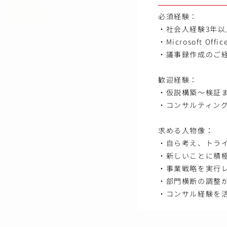
必須経験：
・社会人経験3年以
・Microsoft O
・議事録作成のご
歓迎経験：
・仮説構築～検証ま
・コンサルティン
求める人物像：
・自ら考え、トラ
・新しいことに積
・事業戦略を実行
・部門横断の調整
・コンサル経験を