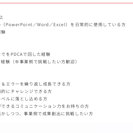
上
ffice（PowerPoint／Word／Excel）を日常的に使用している方
経験
でをPDCAで回した経験
グ経験（※事業側で挑戦したい方歓迎）
イ＆エラーを繰り返し成長できる方
極的にチャレンジできる方
レベルに落とし込める方
ができるコミュニケーション力をお持ちの方
活かしつつ、事業側で成果創出に挑戦したい方