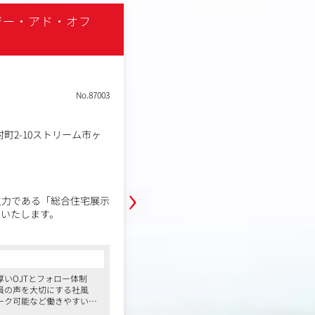
ジー・アド・オフ
株式会社ニュース
NEW
土日祝休み
転勤なし
Web面接
職種
企画営業
No.87003
業種
デジタルメディア
東京都港区南青山三丁目1番34号
勤務地
OYAMA 10階
町2-10ストリーム市ヶ
年収例
504万円～800万円
職務内容
›
【業務内容】
ニューステクノロジーは、国内No.1
主力である「総合住宅展示
社ベクトルのグループ会社です。コ
せいたします。
代に価値が高まる「可処分時間」な
間でのすきま時間に着目。タクシー
コンサルタントからの一言
憩所など、これまでにない場所にメ
中心に住宅展示場の集客最
●東証プライム上場企業である株式会社
次世代のメディアカンパニーです。
ます。(1人当たり1～2
持つ為、安定的な経営基盤があります
いOJTとフォロー体制
●平均年齢33歳となり、30代の方が多く
現在年間1-2個のペースで新規メデ
員の声を大切にする社風
場の集客を最大化させるこ
その為子育て世代も多く、産休育休実績
ワーク可能など働きやすい環
がっており、
●38名の少数精鋭組織のため、一人ひと