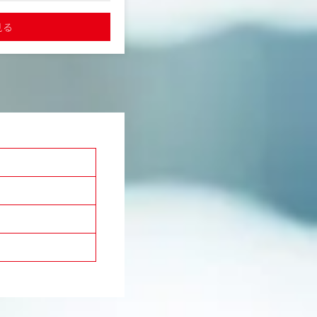
少数精鋭の組織体制で、自由度高く
断的に業務に携われるので幅広く経験が
種プロモーション施策(D
詳細を見る
キルを活かしていただけます。
していただきます。企画
見る
います。
7つの自社メディアを軸に、高単価
ュニケーションを取り、現
し顧客のマーケティング課題を解決。
続ける事です。
で約50億の予算を動かす、成長事業
担当エリアは東京・埼玉エ
ションです。
【このポジションの醍醐味】
最大の魅力は、扱える商材の独自性
ルハウスが集まる総合住宅
ン事業に、長年にわたり確
当社が持つ自社メディアは7つ。タク
内のビジネスパーソン・経営者層へ月
各種プロモーション業務全
チ)や、登録者約70万人のカルチャーメデ
n」など、性質の異なる媒体を運営し
実績により、多角的なアイ
住宅展示場を企画し、運営
広告枠を売るのではなく、クライア
特徴です
最適なメディアを組み合わせ、企画
0年以上の長期契約が多
す。
定しています
社程度)、その内10カ所以
商材単価は高く、10名ほどの営業チ
同社を含め3社です
予算を扱っています。
少数精鋭で大きなビジネスを動かす
人ひとりの裁量と影響力は大きい。
業務を習得できるよう先輩