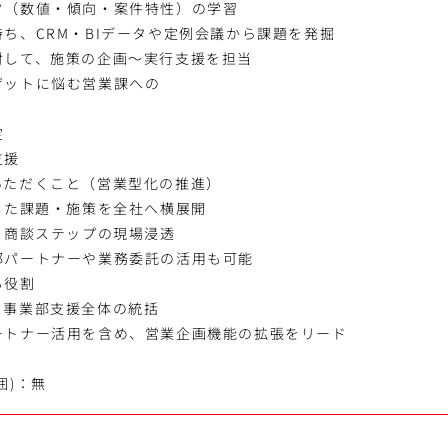
タ（数値・傾向・案件特性）の学習
ち、CRM・BIデータや定例会議から課題を発掘
対して、施策の企画～実行支援を担当
ゲットに悩む営業課への
定
支援
いただくこと（営業型化の推進）
した課題・施策を全社へ横展開
る商談ステップの現場浸透
部パートナーや業務委託の活用も可能
る役割
、事業部支援全体の統括
ートナー活用を含め、営業企画機能の拡張をリード
囲)：無