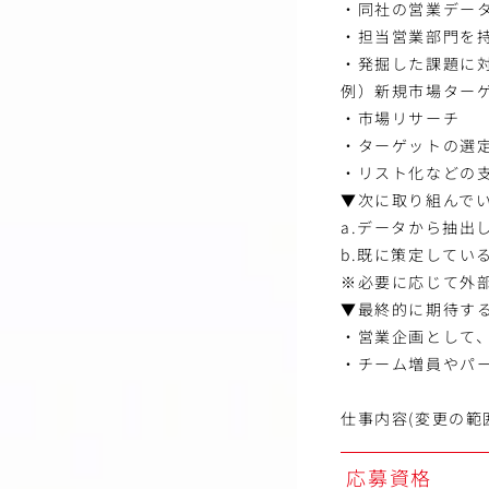
・同社の営業デー
・担当営業部門を持
・発掘した課題に
例）新規市場ター
・市場リサーチ
・ターゲットの選
・リスト化などの
▼次に取り組んで
a.データから抽出
b.既に策定してい
※必要に応じて外
▼最終的に期待す
・営業企画として
・チーム増員やパ
仕事内容(変更の範
応募資格