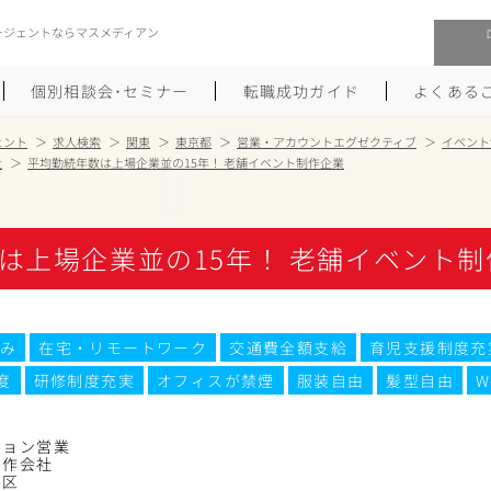
ージェントならマスメディアン
個別相談会･セミナー
転職成功ガイド
よくある
ェント
求人検索
関東
東京都
営業・アカウントエグゼクティブ
イベント
社
平均勤続年数は上場企業並の15年！ 老舗イベント制作企業
転職活動を始めるにあたり
メーカー・事業会社への転職
履歴書のつくり方
大手広告会社への転職
は上場企業並の15年！ 老舗イベント制
職務経歴書のつくり方
エグゼクティブ転職
ポートフォリオのつくり方
しゅふクリ･ママクリ転職
み
在宅・リモートワーク
交通費全額支給
育児支援制度充
度
研修制度充実
オフィスが禁煙
服装自由
髪型自由
W
面接対策
年収アップ転職
未経験から広告業界への転職
Uターン･Iターン転職
ション営業
制作会社
黒区