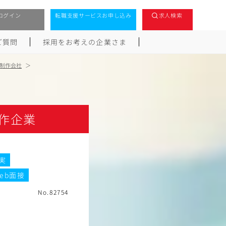
ログイン
転職支援サービスお申し込み
求人検索
ご質問
採用をお考えの企業さま
制作会社
作企業
実
eb面接
No.82754