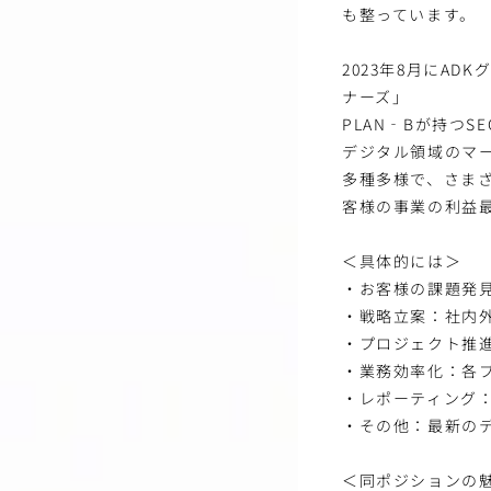
も整っています。
2023年8月にA
ナーズ」
PLAN‐Bが持つ
デジタル領域のマ
多種多様で、さま
客様の事業の利益
＜具体的には＞
・お客様の課題発
・戦略立案：社内
・プロジェクト推
・業務効率化：各
・レポーティング：
・その他：最新のデ
＜同ポジションの