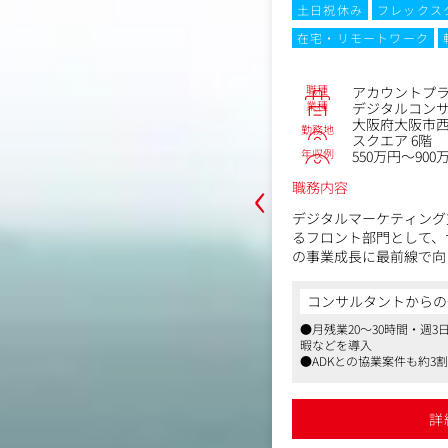
月20時間以内
フレックスタイム制
土日祝休み
フレックス
ーク
転勤なし
在宅・リモートワーク
No.80964
職種
LMOコンサルタント
アカウントプ
業種
コンサルティング会社
デジタルコン
東五反田2-5-9CIRCLES with 島津
大阪府大阪市西
勤務地
スクエア 6階
年収例
～800万円
550万円～900
‹
職務内容
DKグループとのジョイントベンチャーと
デジタルマーケティング
AN‐Bマーケティングパートナー
るフロント部門として、
の事業成長に最前線で向
SEOやインターネット広告のノウハウ
広告会社としての実績を活用し、デジタ
社内の各施策スペシャリ
からの一言
コンサルタントからの
ィング戦略を企画/提案/実施し、お客
ーと密に連携し、Web広
ントベンチャーからSEOコンサルタントの募
●月残業20～30時間・週
います。
ブ制作・データマーケテ
暇などを導入
リューションを統合的に
年以上の歴史があり、業界業種問わず様々の
●ADKとの協業案件も約3
を行っています
ャリアステップも目指せま
に売上を拡大しており、体制強化のた
単なる支援に留まらず、
ワークを導入しています。福利厚生も充実
●年収水準は高めです
。
決、お取引規模の拡大、
とプライベートを両立することができま
詳細を見る
詳
背景としては、特に、生成AIの登場に
プの維持（継続率向上）
LMO」市場は活況を呈していることが挙