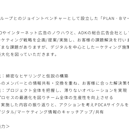
DKグループとのジョイントベンチャーとして設立した「PLAN‐B
SEOやインターネット広告のノウハウと、ADKの総合広告会社と
ーケティング戦略を企画/提案/実施し、お客様の課題解決を行い
ざまな課題がありますが、デジタルを中心としたーケティング施
最大化を図っていただきます。
見：綿密なヒヤリングと仮説の構築
外のメンバーとの情報共有・交換を重ね、お客様に合った解決策
進：プロジェクト全体を把握し、滞りないオペレーションを実現
プロセスの最適化を図りチーム全体の生産性を向上させる
実施した内容の振り返りと、アクションを考えPDCAサイクル
ジタル/マーケティング情報のキャッチアップ/共有
魅力＞