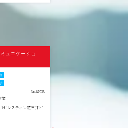
ライベートを両立することができます
り合わせます。
の方もぜひご応募ください
同社のデジタルマーケティング支援
成長と取引社数増加を背景に、毎年
ライアントにおけるフロン
大しております。
それに伴い、社内のプロジェクトメ
クライアントにおける広告
の事業成長に最前線で向き合うコア
う業務
ます。
対クライアントにおけるSE
AIやデータ基盤を活用した効率化が
までを担う業務
広告テクノロジーと戦略を学び、自
コミュニケーショ
kutsuhimo cons
いてAI×マーケティング
がら、当社の第二成長期を共に創り
NEW
案し、企画から立ち上げま
募集します。
土日祝休み
【業務内容】
制
オープンポジションとなりますので
提としている顧客志向で、
いずれのポジションが最適かをすり
職種
接
SNSコンサルタント
解決が可能
きます。
業種
デジタルコンサルティング
No.87033
エンサーマーケティングな
業務内容については選考内で詳細を
勤務地
東京都港区西新橋3丁目25-3
年収例
600万円～800万円
持
きます。
営業
領域を統合したマーケティ
職務内容
3-1セレスティン芝三井ビ
・対クライアントにおけるフロント
ルでのデジタルマーケテ
ントプランナー）
クライアント企業の経営・事業課題に
・対クライアントにおける広告の戦
に立案・実行支援を行います。認知
›
の規模の大きな取り組みへ
を担う業務（広告運用コンサルタン
向け、戦略設計から企画、現場の撮