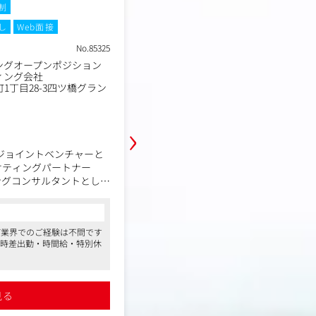
制
土日祝休み
残業月20時間以内
フ
し
Web面接
在宅・リモートワーク
転勤なし
W
No.85325
職種
ングオープンポジション
デジタルマーケティング
業種
ィング会社
デジタルコンサルティング
1丁目28-3四ツ橋グラン
東京都品川区東五反田2-5-9CI
勤務地
山 3F
年収例
480万円～800万円
›
職務内容
とのジョイントベンチャーと
2023年8月にADKグループとのジョ
ケティングパートナー
して設立した「PLAN‐Bマーケテ
ングコンサルタントとして
ズ」
PLAN‐Bが持つSEOやインターネ
コンサルタントからの一言
ターネット広告のノウハウと
と、ADKの総合広告会社としての実
IT業界でのご経験は不問です
●ADKとのジョイントベンチャーからマ
績を活用し、広告・SNS
ル領域のマーケティング戦略を企画/
宅・時差出勤・時間給・特別休
タントの募集です。未経験の方も歓迎の
O・クリエイティブ・データ
様の課題解決を行います。
で、キャリアチェンジを目指している方
に合わせて適切に組み合
能力を有する企業です
さい
業種・業界は多種多様で、様々な課
●ADKからのデジタル案件をお任せいた
客様の事業利益最大化のために、デ
プロジェクトにも携われる環境です
見る
詳細を見る
●平均の残業時間は20～30時間程度で週
マーケティング施策を企画提案し、
を導入しています。福利厚生も充実して
すので、選考を通していず
最大化を図っていただきます。