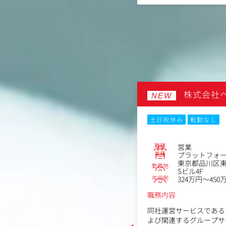
（具体的な業務内容）
へのアプローチとサービス領域の拡張
・顧客に対する課題やニ
く人材を求めています。
・企業の目的や課題に併
・関係各所を巻き込み目
ディレクション
ミッションとし、SEO/LLMO戦略の
、レポーティングまでを担当します。
（募集背景）
引き継ぎ、チーム体制でキックオフか
同社のデジタルマーケテ
コミュニケーションまで顧客対応全般
成長と取引社数増加を背
会社ファジー・アド・オフ
株式会社
大しております。
NEW
した独自のSEO/LLMO戦略を重視
それに伴い、社内外のプ
ジネス課題解決を目指します。
の事業成長に最前線で向
土日祝休み
転勤なし
るフェーズです。
力】
AIやデータ基盤を活用
違いを生みだす」ことを掲げ、代理店
広告テクノロジーと戦略
職種
営業
No.87003
顧客に向き合い、本質的な課題解決に
がら、第2成長期を共に
業種
プラットフォ
ます。
東京都品川区東五
勤務地
Sビル4F
パスが用意され、チーム体制と充実し
宿区市谷本村町2-10ストリーム市ヶ
年収例
324万円～450
もとで、高難易度の案件に挑戦し専門
（本ポジションの魅力）
。
・AIおよびデータベー
～550万円
職務内容
考に集中できる環境が整っており、18
事業成長という本質的な
を基盤に、将来のサービス開発にも携
る
同社運営サービスである【
‹
す。
・広告/SEO/制作/イ
よび関連するグループサ
行う同社の主力である「総合住宅展示