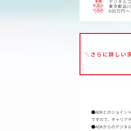
業種
デジタル
勤務地
東京都品川区
年収例
600万円～
＼さらに詳しい
●ADKとのジョイ
ですので、キャリア
●ADKからのデジタ