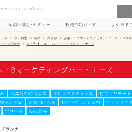
ージェントならマスメディアン
個別相談会･セミナー
転職成功ガイド
よくある
ェント
求人検索
関東
東京都
営業・アカウントエグゼクティブ
デジタル
ルティング会社
株式会社PLAN‐Bマーケティングパートナーズ
転職活動を始めるにあたり
メーカー・事業会社への転職
履歴書のつくり方
大手広告会社への転職
AN‐Bマーケティングパートナーズ
職務経歴書のつくり方
エグゼクティブ転職
ポートフォリオのつくり方
しゅふクリ･ママクリ転職
み
残業月20時間以内
フレックスタイム制
在宅・リモート
援制度充実
研修制度充実
駅から徒歩5分以内
オフィスが
面接対策
年収アップ転職
学歴不問
Web面接
未経験から広告業界への転職
Uターン･Iターン転職
トプランナー