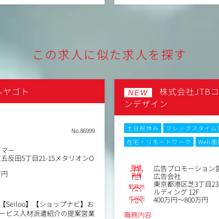
れのポジションが最適かをす
ーズのヒアリング
※広告/Web/IT業界未経験
せた施策の構築、提案
的達成に向けたプロジェクトの
アカウントプランナー：対ク
トを担う業務
この求人に似た求人を探す
広告運用コンサルタント：対
の戦略立案から運用までを担
ィング支援事業は、顧客の事業
SEO/LLMOコンサルタント：
景に、毎年順調に売上規模を拡
O/LLMOの戦略立案から運用
ヘヤゴト
株式会社JTB
AI×新規事業企画：対社内にお
NEW
ロジェクトメンバーと共に顧客
の新たなソリューションを立
ンデザイン
き合うコアメンバーを求めてい
でを担う業務
土日祝休み
フレックスタイム
した効率化が進む環境で、最新の
（ポジションの魅力）
No.86999
を学び、自身の専門性を高めな
・組織カルチャーとして大前
在宅・リモートワーク
Web面
創り上げていただく方を募集し
お客様に対する本質的な課題
ーマー
・広告/SEO/制作/インフル
反田5丁目21-15メタリオンO
ど幅広いケイパビリティを保
職種
広告プロモーション
万円
・オンライン×オフラインの
業種
広告会社
東京都港区芝3丁目2
スを用いた自動化に伴い、顧客の
ング施策の立案 / 実施
勤務地
ルディング 12F
課題解決と戦略立案に集中でき
・認知~獲得まで、フルファネ
年収例
400万円～800万円
ィングを網羅
Seiloo】【ショップナビ】お
ンフルエンサーマーケティングな
・ナショナルクライアントと
ービス人材派遣紹介の提案営業
職務内容