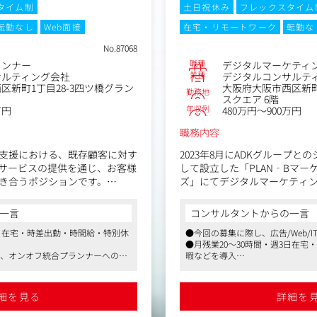
タイム制
土日祝休み
フレックスタイム
転勤なし
Web面接
在宅・リモートワーク
転勤な
No.87068
職種
ランナー
デジタルマーケティ
業種
サルティング会社
デジタルコンサルテ
区新町1丁目28-3四ツ橋グラン
大阪府大阪市西区新町
勤務地
スクエア 6階
年収例
万円
480万円～900万円
職務内容
支援における、既存顧客に対す
2023年8月にADKグループ
サービスの提供を通じ、お客様
して設立した「PLAN‐Bマー
き合うポジションです。
ズ」にてデジタルマーケティ
ご活躍いただきます。
ストや社内外のステークホルダ
一言
コンサルタントからの一言
告・SEO・SNS・クリエイティ
PLAN‐Bが持つSEOやイン
3日在宅・時差出勤・時間給・特別休
●今回の募集に際し、広告/Web/
ィングといった多岐にわたるソ
ADKの総合広告会社としての実
●月残業20～30時間・週3日在
提供していただきます。
マーケティング・SEO/LLM
割、オンオフ統合プランナーへのキ
暇などを導入
分析/構築などをお客様の課題
す
●ADKとの協業、幅広い課題解決
顧客の本質的な事業課題の解
わせてご支援いたします。
そして長期的なパートナーシッ
細を見る
詳細を
がミッションとなります。
（具体的な業務内容）
オープンポジションとなりま