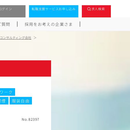
ログイン
転職支援サービスお申し込み
求人検索
ご質問
採用をお考えの企業さま
コンサルティング会社
ワーク
禁煙
服装自由
No.82397