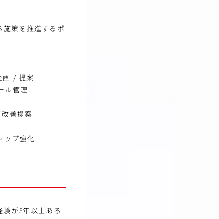
ら施策を推進するポ
 / 提案
ュール管理
び改善提案
シップ強化
経験が5年以上ある