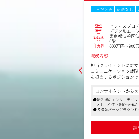
なし
Web面接
土日祝休み
転勤なし
No.82343
職種
デューサー
ビジネスプロ
業種
エージェンシー
デジタルエー
渋谷2丁目1-12VORT AOYAMA Ⅱ 1
東京都渋谷区渋谷2
勤務地
0階
年収例
～700万円
600万円～900
職務内容
‹
の担保を担い、広告の成果にまで責任
担当クライアントに対す
クトの心臓部となる役割です。
コミュニケーション戦略
を担当するポジションで
ネスプロデューサーとして、ダイレク
におけるクリエイティブ制作の全工程
クライアント課題の抽出
からの一言
コンサルタントからの
ディレクション、進行管
テインメントに触れ、優れたクリエイタ
●最先端のエンターテイン
幅広く担当し、プロジェ
を進めることができます
ーと共に企画・制作を進め
、運用担当と連携し、企画の具体化・
ます。
ウンドを持つメンバーがいるため、意欲
●多様なバックグラウンド
予算管理・制作物のクオリティ管理・
長期的なマーケティング
ャレンジできます
的に多くのことにチャレン
行/納品までを統括いただきます。
の立案・提案営業・実際
ならではのスピード感、ダイナミクスさ
●急成長ベンチャーならで
いただきます。
アップすることが可能です
を感じながらスキルアップ
詳細を見る
詳
成、リソース確保、進捗管理、コスト
の制作進行
【具体的な職務内容】