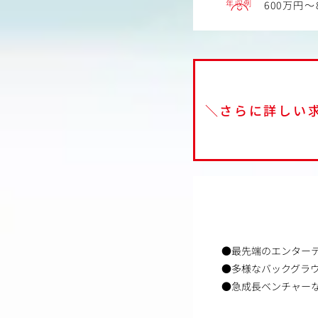
年収例
600万円～
＼さらに詳しい
●最先端のエンター
●多様なバックグラ
●急成長ベンチャー