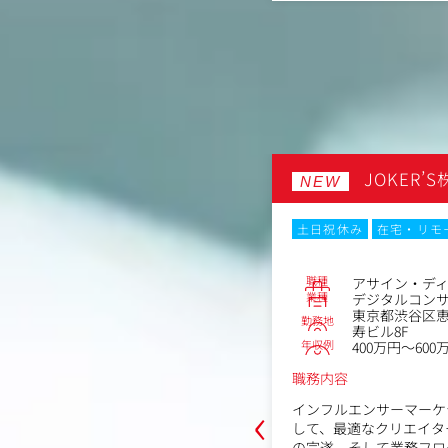
（制作会社、フリーランス、撮影クル
クライアントが抱える課
ィレクション
案
み取った表現のクオリティコントロー
社内の各種専門スタッフ
インとディレクション
どう実現するかの技術提案
プロジェクト進行管理、
づいた「クリエイティブの微修正・バ
各種マーケティングデータの
」の進行管理
ムワーク構築
る香盤管理、キャスト・スタッフのケ
市場調査、消費者インサ
ど
ど各種調査の設計、分析
会社
JOKER’
デジタル広告、グラフィ
NEW
デジタル広告のメディア
なし
土日祝休み
在宅・リモ
No.85744
職種
ィングプランナー
アサイン・デ
業種
コンテンツメーカー（ゲーム・映
デジタルコン
）
東京都渋谷区恵
勤務地
赤坂3丁目11-15VORT赤坂見附 7F
寿ビル8F
年収例
～480万円
400万円～600
職務内容
‹
ングパートナーズ」に所属していただ
インフルエンサーマーケ
全国の企業や自治体に対して、プロモ
して、最適なクリエイタ
キャスティングを行います。
の完遂、そして業務フロ