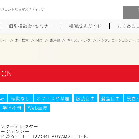
ージェントならマスメディアン
個別相談会･セミナー
転職成功ガイド
よくある
ェント
求人検索
関東
東京都
キャスティング
デジタルエージェンシー
転職活動を始めるにあたり
メーカー・事業会社への転職
履歴書のつくり方
大手広告会社への転職
ION
職務経歴書のつくり方
エグゼクティブ転職
ポートフォリオのつくり方
しゅふクリ･ママクリ転職
み
転勤なし
オフィスが禁煙
服装自由
髪型自由
設立
学歴不問
Web面接
面接対策
年収アップ転職
未経験から広告業界への転職
Uターン･Iターン転職
ィングディレクター
エージェンシー
渋谷2丁目1-12VORT AOYAMA Ⅱ 10階