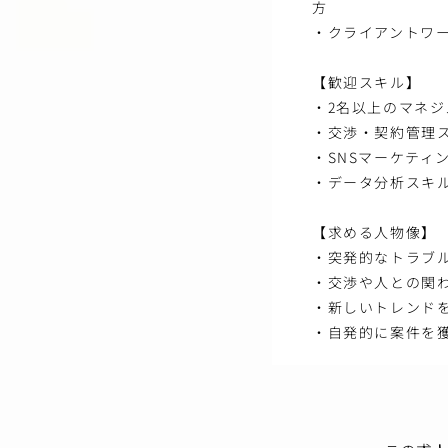
方
・クライアントワ
【歓迎スキル】
・2名以上のマネジ
・交渉・契約管理
・SNSマーケティ
・データ分析スキル
【求める人物像】
・突発的なトラブ
・交渉や人との関
・新しいトレンド
・自発的に案件を