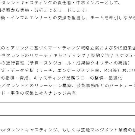
・タレントキャスティングの責任者・中核メンバーとして、
画提案から実施・分析までをリードします。
折衝・インフルエンサーとの交渉を担当し、チームを牽引しなが
のヒアリングに基づくマーケティング戦略立案およびSNS施策企画
やタレントのリサーチ / キャスティング / 契約交渉 / スケジ
体の進行管理（予算・スケジュール・成果物クオリティの統括）
測定・データ分析（リーチ、エンゲージメント率、ROI等）およ
ーの指導・育成、キャスティング業務フローの整備・最適化
ー／タレントとのリレーション構築、芸能事務所とのパートナー
ンド・事例の収集と社内ナレッジ共有
orタレントキャスティング、もしくは芸能マネジメント業務の