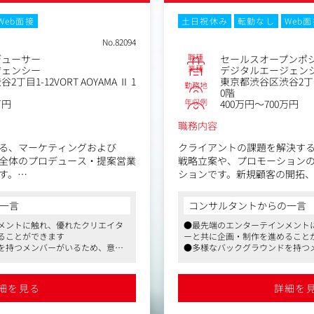
Web面接
土日祝休み
転勤なし
Web
No.82094
職種
デューサー
セールスオープンポ
業種
ジェンシー
デジタルエージェン
丁目1-12VORT AOYAMA Ⅱ 1
東京都渋谷区渋谷2丁目1-
勤務地
0階
年収例
万円
400万円～700万円
職務内容
る、マーケティングおよび
クライアントの課題を解決す
全体のプロデュース・提案営業
戦略立案や、プロモーション
す。
ションです。新規顧客の開拓
策進捗に則した、改善施策の
/整理からプランニング、制作
す。
一言
コンサルタントからの一言
理、メディアプランニングまで
メントに触れ、優れたクリエイタ
●最先端のエンターテインメント
クトの推進役となっていただき
デジタルマーケティング未経
ることができます
ーと共に企画・制作を進めること
環境を用意しており、徹底し
を持つメンバーがいるため、意欲
●多様なバックグラウンドを持つ
およびコミュニケーション戦略
で戦略立案から実行までを一
ジできます
的に多くのことにチャレンジでき
の広告プロジェクト推進を担当
る「営業」に留まらない、マ
はのスピード感、ダイナミクスさ
●急成長ベンチャーならではのス
たコンサルティングスキルを
することが可能です
を感じながらスキルアップするこ
細を見る
詳細を
で高めたい方には最高のステ