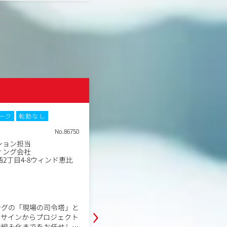
の発見と解決のための戦略
・月次・四半期の事業進捗管理（KP
・経営会議・取締役会資料の作成
、様々な外部協力会社のア
・会社全体の予算策定・予実管理
・新規事業の企画・リサーチ・事業
ジュール/予算管理
・組織課題の特定および改善プロジ
 / 分析 / 活用のフレ
・各部署横断のプロジェクトマネジ
・各種業務フロー改善・効率化の企
ト発掘、広告効果測定調査
・その他、経営に関する領域での業
など
株式会社GENEROSITY
、テレビCM等の制作業
※経営企画は「なんでもやる」ポジ
ィアプランニング業務
“経営判断を構造化し、事業を伸ばす
ーク
転勤なし
土日祝休み
転勤なし
して期待しています。
No.86750
職種
ション担当
キャスティング担当
業種
ィング会社
イベント制作会社
勤務地
2丁目4-8ウィンド恵比
東京都港区南青山1-15-9第4
年収例
500万円～700万円
職務内容
キャスティング企画営業として、ハ
›
ングの「現場の司令塔」と
告代理店向けにインフルエンサーを
アサインからプロジェクト
ング企画を提案いただきます。
仕組み化までをお任せしま