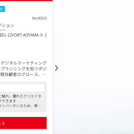
面接
土日祝休み
転勤なし
Web面接
No.85215
職種
ジション
経営企画
業種
シー
デジタルエージェンシー
12VORT AOYAMA Ⅱ 1
東京都渋谷区渋谷2丁目1-12VO
勤務地
0階
年収例
700万円～800万円
職務内容
›
るデジタルマーケティング
FUSIONは、広告・クリエイティブ
のプランニングを担うポジ
援を中心に、クライアントの事業成
、既存顧客のグロース、施
トしています。
提案などを担当いただきま
今後の事業拡大・組織成長に向けて
決定を支える「経営企画ポジション
コンサルタントからの一言
に触れ、優れたクリエイタ
●最先端のエンターテインメントに触れ
験であっても挑戦しやすい
経営陣直下で、戦略立案から数値管
ができます
ーと共に企画・制作を進めることができ
た伴走体制のもと、短期間
課題の改善まで幅広くお任せしたい
メンバーがいるため、意欲
●多様なバックグラウンドを持つメンバ
貫して経験できます。単な
経営視点を持ちながら、事業の成長
ます
的に多くのことにチャレンジできます
ーケティングの視点を持っ
ンバーを募集します。
ピード感、ダイナミクスさ
●急成長ベンチャーならではのスピード
身につけ、市場価値を最速
とが可能です
を感じながらスキルアップすることが可
見る
詳細を見る
ージです。
具体的な業務内容
・中期経営計画・事業戦略の立案と