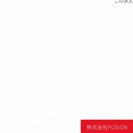
この求人
ON
株式会社FUSION