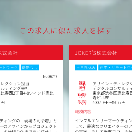
題の発見と解決のための戦略立
・クライアントが抱える課題
立案
や、様々な外部協力会社のアサ
・社内の各種専門スタッフや
サインとディレクション
スケジュール/予算管理
・プロジェクト進行管理、スケ
この求人に似た求人を探す
取得 / 分析 / 活用のフレー
・各種マーケティングデータの取得
ームワーク構築
イト発掘、広告効果測定調査な
・市場調査、消費者インサイ
など各種調査の設計、分析
S株式会社
JOKER’S株式会社
ック、テレビCM等の制作業務
・デジタル広告、グラフィック
プランニング業務
務
・改めてデジタル広告のメデ
ートワーク
転勤なし
土日祝休み
在宅・リモートワ
No.86747
職種
ィレクション担当
アサイン・ディレク
業種
サルティング会社
デジタルコンサルテ
比寿西2丁目4-8ウィンド恵比
東京都渋谷区恵比寿西
勤務地
寿ビル8F
年収例
万円
400万円～450万円
職務内容
ティングの「現場の司令塔」と
インフルエンサーマーケティ
ーのアサインからプロジェクト
して、最適なクリエイターの
ーの仕組み化までをお任せしま
の完遂、そして業務フローの