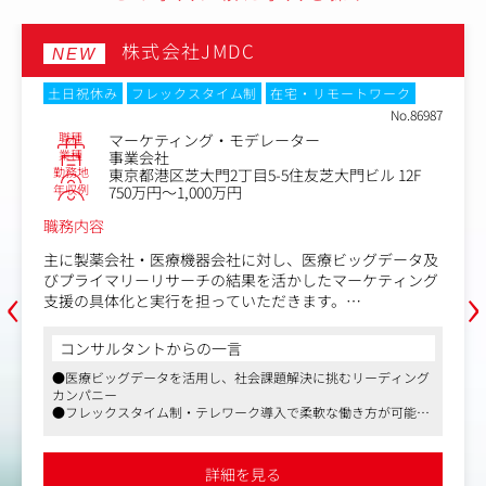
■具体的な業務内容
・中長期のプロダクトKGI / 短期KPIの設計
・SQL / GA / Amplitude等のツールを用いたデータ分析～
株式会社JMDC
NEW
仮説立案
・ユーザーヒアリングによる仮説強化
土日祝休み
フレックスタイム制
在宅・リモートワーク
・4P（「Product」「Price」「Promotion」「Place」）
No.86987
全てを横断した施策立案
職種
マーケティング・モデレーター
・継続率 / LTV向上を目的とした施策の事業インパクトの
業種
事業会社
測定と施策実行
勤務地
東京都港区芝大門2丁目5-5住友芝大門ビル 12F
・ロイヤリティ向上を目的としたCRM施策の企画・設計・
年収例
750万円～1,000万円
推進
職務内容
・デザイナー / エンジニアとの連携によるクリエイティブ
ディレクションやUI/UX改善
主に製薬会社・医療機器会社に対し、医療ビッグデータ及
‹
›
びプライマリーリサーチの結果を活かしたマーケティング
■いまユーザーライクに参画するメリット
支援の具体化と実行を担っていただきます。
・花のプロダクトにこだわることなく、「ユーザーさん
の、うれしいを創る」新規事業の開拓フェーズ。
【具体的な業務内容】
コンサルタントからの一言
・累計35万世帯の会員数まで伸ばしてきたナレッジと圧倒
・医師・患者を対象とした定性調査（インタビュー）の企
的な打席数で最速のスキルアップができる成長環境。
●医療ビッグデータを活用し、社会課題解決に挑むリーディング
画設計・モデレーター
カンパニー
・領域が分断されることなく裁量を持ってチャレンジでき
・リサーチ結果に基づくインサイト抽出および報告書作成
●フレックスタイム制・テレワーク導入で柔軟な働き方が可能
る体制（現在プロダクトチームは2名体制）。
・医療ビッグデータ（レセプトデータ等）を活用した定性
●製薬・医療機器業界向けマーケティング支援で専門性を発揮
調査のプランニング
・プロジェクトマネジメント
詳細を見る