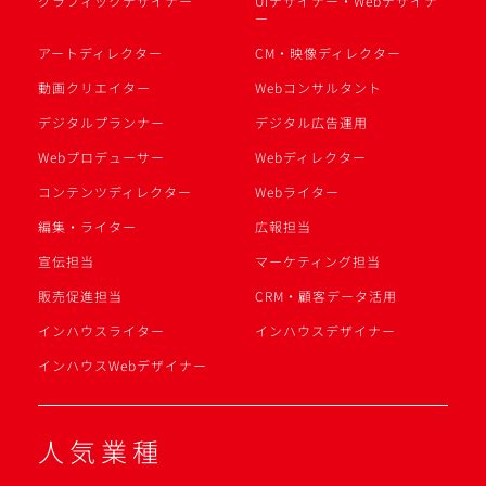
グラフィックデザイナー
UIデザイナー・Webデザイナ
ー
アートディレクター
CM・映像ディレクター
動画クリエイター
Webコンサルタント
デジタルプランナー
デジタル広告運用
Webプロデューサー
Webディレクター
コンテンツディレクター
Webライター
編集・ライター
広報担当
宣伝担当
マーケティング担当
販売促進担当
CRM・顧客データ活用
インハウスライター
インハウスデザイナー
インハウスWebデザイナー
人気業種