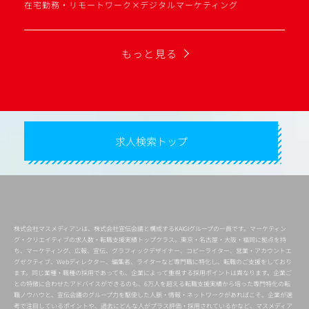
在宅勤務・リモートワーク×デジタルマーケティング
もっと見る
求人検索トップ
株式会社マスメディアンは、株式会社宣伝会議と構成するKAIGIグループの一員です。マーケティン
グ・クリエイティブの求人数・転職支援実績トップクラス。東京・名古屋・大阪・福岡に拠点を持
ち、マーケティング、広報、宣伝、グラフィックデザイナー、コピーライター、営業・アカウントエ
グゼクティブ、Webディレクター、編集者、ライターなど専門職に特化し、転職のご支援をしており
ます。同じ業種・職種の採用であっても、企業によって重視する採用ポイントは異なります。企業ご
との特徴に合わせたアドバイスができるのも、6万人を超える転職支援実績から培った専門特化の転
職ノウハウと、宣伝会議のグループ力を駆使した人脈・情報・ネットワークがあればこそ。企業が選
考で注目しているポイントや、過去にどんな人がプラス評価・採用されているかなど、マスメディア