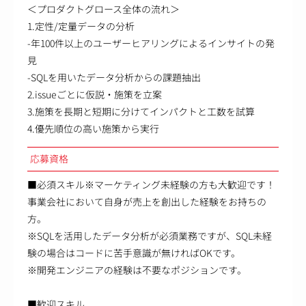
＜プロダクトグロース全体の流れ＞
1.定性/定量データの分析
-年100件以上のユーザーヒアリングによるインサイトの発
見
-SQLを用いたデータ分析からの課題抽出
2.issueごとに仮説・施策を立案
3.施策を長期と短期に分けてインパクトと工数を試算
4.優先順位の高い施策から実行
応募資格
■必須スキル※マーケティング未経験の方も大歓迎です！
事業会社において自身が売上を創出した経験をお持ちの
方。
※SQLを活用したデータ分析が必須業務ですが、SQL未経
験の場合はコードに苦手意識が無ければOKです。
※開発エンジニアの経験は不要なポジションです。
■歓迎スキル