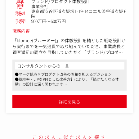
職種
ブランド/プロダクト体験設計
業種
事業会社
東京都渋谷区道玄坂坂1-19-14コエル渋谷道玄坂 6
勤務地
階
年収例
500万円～600万円
職務内容
「blomee(ブルーミー)」の体験設計を軸とした戦略設計か
ら実行までを一気通貫で取り組んでいただき、事業成長と
顧客満足の両立を目指していただく「ブランド/プロダク
ト体験設計」の募集です。
コンサルタントからの一言
「ブランド/プロダクト全体での体験価値を高めたい」
●マーケ観点×プロダクト改善の両軸を担えるポジション
「より上流の事業戦略の設計からチャレンジしていきた
●継続率・LTVをKPIとした改善方針により、「続けたくなる体
い」といった想いをお持ちの方にぴったりのポジションで
験」の設計に深く関われます
す。
●ユーザーインタビューなど定性データにもアクセスでき、手触
り感を持って改善に向き合えます
消耗品ではない感情便益の商材だからこそ、ニーズ/市場
詳細を見る
拡張の可能性を秘めており、業界/市場に自らインパクト
を与えられるチャンスのある商材とも言えます。
成長速度を高められる商材でキャリアアップのスピードを
速めたい方に是非ご応募いただきたいです。
この求人に似た求人を探す