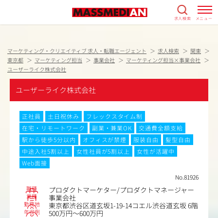
求人検索
メニュー
マーケティング・クリエイティブ 求人・転職エージェント
求人検索
関東
東京都
マーケティング担当
事業会社
マーケティング担当×事業会社
ユーザーライク株式会社
ユーザーライク株式会社
正社員
土日祝休み
フレックスタイム制
在宅・リモートワーク
副業・兼業OK
交通費全額支給
駅から徒歩5分以内
オフィスが禁煙
服装自由
髪型自由
中途入社5割以上
女性社員が5割以上
女性が活躍中
Web面接
No.81926
職種
プロダクトマーケター/プロダクトマネージャー
業種
事業会社
勤務地
東京都渋谷区道玄坂1-19-14コエル渋谷道玄坂 6階
年収例
500万円～600万円