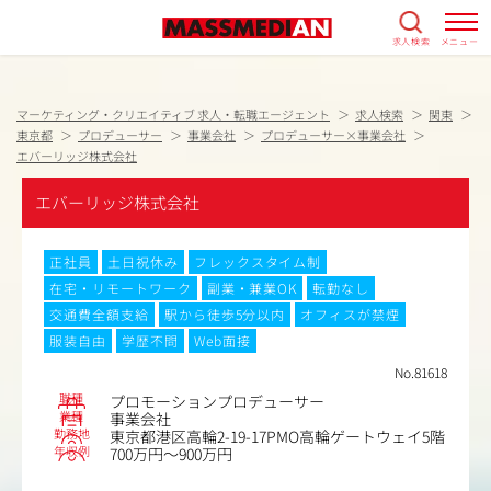
求人検索
メニュー
マーケティング・クリエイティブ 求人・転職エージェント
求人検索
関東
東京都
プロデューサー
事業会社
プロデューサー×事業会社
エバーリッジ株式会社
エバーリッジ株式会社
正社員
土日祝休み
フレックスタイム制
在宅・リモートワーク
副業・兼業OK
転勤なし
交通費全額支給
駅から徒歩5分以内
オフィスが禁煙
服装自由
学歴不問
Web面接
No.81618
職種
プロモーションプロデューサー
業種
事業会社
勤務地
東京都港区高輪2-19-17PMO高輪ゲートウェイ5階
年収例
700万円～900万円