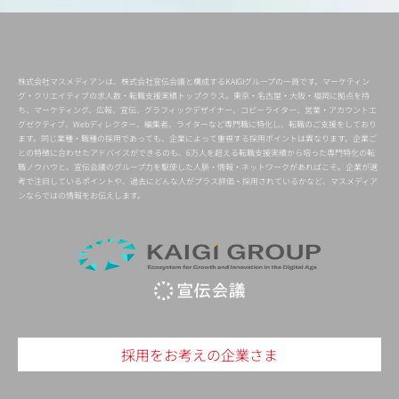
株式会社マスメディアンは、株式会社宣伝会議と構成するKAIGIグループの一員です。マーケティン
グ・クリエイティブの求人数・転職支援実績トップクラス。東京・名古屋・大阪・福岡に拠点を持
ち、マーケティング、広報、宣伝、グラフィックデザイナー、コピーライター、営業・アカウントエ
グゼクティブ、Webディレクター、編集者、ライターなど専門職に特化し、転職のご支援をしており
ます。同じ業種・職種の採用であっても、企業によって重視する採用ポイントは異なります。企業ご
との特徴に合わせたアドバイスができるのも、6万人を超える転職支援実績から培った専門特化の転
職ノウハウと、宣伝会議のグループ力を駆使した人脈・情報・ネットワークがあればこそ。企業が選
考で注目しているポイントや、過去にどんな人がプラス評価・採用されているかなど、マスメディア
ンならではの情報をお伝えします。
採用をお考えの企業さま