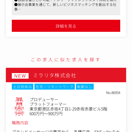
ェーズを経験できます。
●展示会事業を通じて、新しいビジネスマッチングを創出する仕
・圧倒的な裁量とスピード感： 良いアイデアは年次やキャ
事
リアに関わらず即採用。朝令暮改を恐れず、検証と改善を
●急成長中の企業で、プロモーション戦略をリードできるポジシ
高速で回せる環境です。
ョン
・業界を動かすダイナミズム： 各業界のキーパーソンやト
●多岐にわたるメディアや分析を駆使し、集客の最大化を目指す
詳細を見る
ップ企業を相手に、展示会という「リアルな場」を通じて
産業構造そのものに影響を与える手応えを感じられます。
この求人に似た求人を探す
ミラリタ株式会社
NEW
土日祝休み
在宅・リモートワーク
転勤なし
No.86954
職種
プロデューサー
業種
プラットフォーマー
勤務地
東京都港区赤坂4丁目1-29赤坂赤菱ビル5階
年収例
600万円～900万円
職務内容
ブランドメッセージの策定から、各種広告、SNS・YouTub