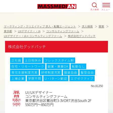
求人検索
メニュー
マーケティング・クリエイティブ 求人・転職エージェント
求人検索
関東
東京都
UXデザイナー・IA
コンサルティングファーム
UXデザイナー・IA×コンサルティングファーム
株式会社グッドパッチ
株式会社グッドパッチ
正社員
土日祝休み
フレックスタイム制
在宅・リモートワーク
副業・兼業OK
転勤なし
育児支援制度充実
研修制度充実
服装自由
髪型自由
上場企業
学歴不問
U・Iターン歓迎
エグゼクティブ
No.81250
職種
UI/UXデザイナー
業種
コンサルティングファーム
勤務地
東京都渋谷区鶯谷町3-3VORT渋谷South 2F
年収例
550万円～850万円