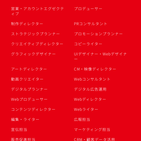
営業・アカウントエグゼクテ
プロデューサー
ィブ
制作ディレクター
PRコンサルタント
ストラテジックプランナー
プロモーションプランナー
クリエイティブディレクター
コピーライター
グラフィックデザイナー
UIデザイナー・Webデザイナ
ー
アートディレクター
CM・映像ディレクター
動画クリエイター
Webコンサルタント
デジタルプランナー
デジタル広告運用
Webプロデューサー
Webディレクター
コンテンツディレクター
Webライター
編集・ライター
広報担当
宣伝担当
マーケティング担当
販売促進担当
CRM・顧客データ活用