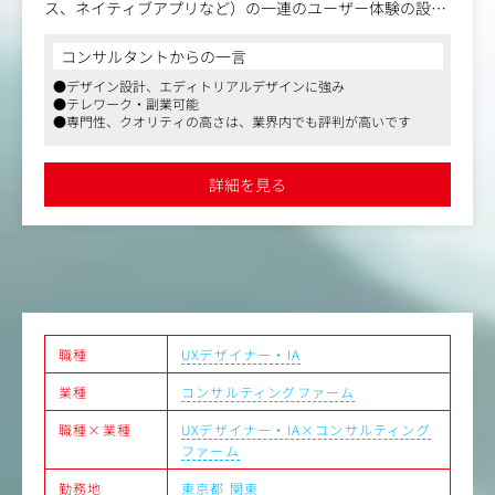
ス、ネイティブアプリなど）の一連のユーザー体験の設計
野を広げていける環境です。
を行うポジションです。
コンサルタントからの一言
ブランドを起点にクライアントの成果に貢献したい方にお
【業務内容】
すすめのポジションです。
●デザイン設計、エディトリアルデザインに強み
・UXデザインに関わる一連のプロセスのリード
●テレワーク・副業可能
・開発チームに対する実装に向けたディレクション
【仕事内容（変更の範囲）】
●専門性、クオリティの高さは、業界内でも評判が高いです
・ステークホルダーへの提案/合意形成のための活動
雇入れ直後：上記参照
・調査・分析の計画、実施と、その結果に基づくインサイ
変更の範囲：同社における各種業務全般
トの導出、モデル化
詳細を見る
・要求仕様に基づくコンテンツ・情報構造の設計、デザイ
ン仕様の策定・Figmaなどのデザインツールを使用したUI
の設計
・トーン&マナー/デザインシステムの開発
職種
UXデザイナー・IA
業種
コンサルティングファーム
職種×業種
UXデザイナー・IA×コンサルティング
ファーム
勤務地
東京都
関東