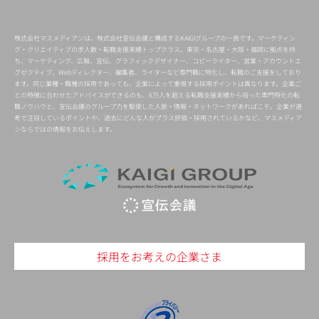
株式会社マスメディアンは、株式会社宣伝会議と構成するKAIGIグループの一員です。マーケティン
グ・クリエイティブの求人数・転職支援実績トップクラス。東京・名古屋・大阪・福岡に拠点を持
ち、マーケティング、広報、宣伝、グラフィックデザイナー、コピーライター、営業・アカウントエ
グゼクティブ、Webディレクター、編集者、ライターなど専門職に特化し、転職のご支援をしており
ます。同じ業種・職種の採用であっても、企業によって重視する採用ポイントは異なります。企業ご
との特徴に合わせたアドバイスができるのも、6万人を超える転職支援実績から培った専門特化の転
職ノウハウと、宣伝会議のグループ力を駆使した人脈・情報・ネットワークがあればこそ。企業が選
考で注目しているポイントや、過去にどんな人がプラス評価・採用されているかなど、マスメディア
ンならではの情報をお伝えします。
採用をお考えの企業さま