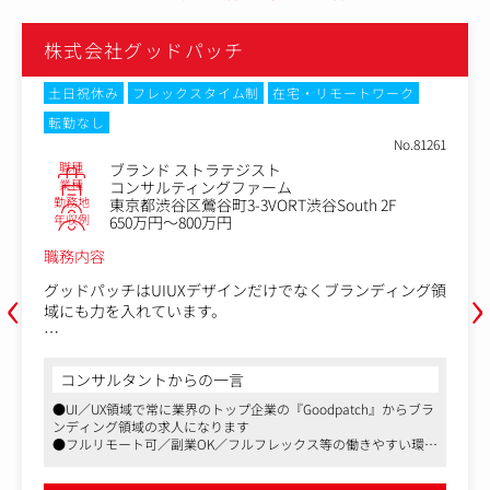
株式会社グッドパッチ
土日祝休み
フレックスタイム制
在宅・リモートワーク
転勤なし
No.81261
職種
ブランド ストラテジスト
業種
コンサルティングファーム
勤務地
東京都渋谷区鶯谷町3-3VORT渋谷South 2F
年収例
650万円～800万円
職務内容
‹
›
グッドパッチはUIUXデザインだけでなくブランディング領
域にも力を入れています。
クライアントも気づいていないブランドのコアや魅力、個
性を明らかにし表現することは、クライアントの組織や事
コンサルタントからの一言
業の新しい指針、ブランドの拠り所となります。
●UI／UX領域で常に業界のトップ企業の『Goodpatch』からブラ
ンディング領域の求人になります
今回のポジションでは企業やサービス、プロダクトをはじ
●フルリモート可／副業OK／フルフレックス等の働きやすい環境
めとするあらゆる「ブランド」のコアアイデンティティを
が整っております
軸に、一貫したブランド体験をデザインする仕事です。Br
●現在はUI／UX領域に囚われず、デザインを起点とした新規事業