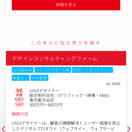
and Strategistは主にブランド戦略の設計、クライアント
の立ち上げや、企業のデザイン戦略立案、デザイン組織構築支援
詳細を見る
など企業の経営層とコンサルティングする形で事業を拡大してお
を巻き込んだワークショップの設計/実施、ブランドコン
ります。
セプト立案、コピーライティングをメインに担当します。
＜主な業務＞
・クライアントのビジネス成果に繋がるブランド戦略の設
計
・インタビュー設計、実施
この求人に似た求人を探す
・ワークショップ設計、ファシリテーション
・クライアントインタビューやワークショップをまとめ、
デザインコンサルティングファーム
その結果を踏まえた言語化、コンセプト立案
・コアアイデンティティやナラティブの言語化、ブランド
スローガンやステートメントのコピーライティングなど
土日祝休み
フレックスタイム制
在宅・リモートワーク
転勤なし
Web面接
BXプロジェクト後に社員の方々の目的や意識が明らかに変
No.78785
わったり、採用人材の基準が更新されて入社人材の質が上
職種
UXUIデザイナー
がったりと、クライアントの組織や事業をあと押しできて
業種
総合制作会社（グラフィック・映像・Web）
いると実感できることは、大きなやり甲斐です。
勤務地
東京都渋谷区
年収例
500万円～800万円
また、プロジェクトは「共創」を大切に一緒に議論しなが
職務内容
らブランドのコアを探していく分、クライアントの意見や
‹
›
議論を通して発見や気づきを得られる機会も多くありま
UXUIデザイナーは、顧客の課題解決とユーザー価値を両立
す。一方的に何かを提供するだけでなく、プロジェクトを
したデジタルプロダクト（ウェブサイト、ウェブサービ
通して常に学びながら成長し、自分のケイパビリティや視