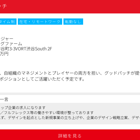
ッチ
タイム制
在宅・リモートワーク
転勤なし
ージャー
ングファーム
3-3VORT渋谷South 2F
0万円
、自組織のマネジメントとプレイヤーの両方を担い、グッドパッチが提
ポジションとしてご活躍いただく予定です。
を解決するためのソリューションの検討、コンセプト立案～情報設計・U
一言
クション。
のトップ企業の求人になります
マネジメント業務全般
K／フルフレックス等の働きやすい環境が整っております
ト(ボトムライン・トップラインの向上)
囚われず、デザインを起点とした新規事業の立ち上げや、企業のデザイン戦略立案、デ
育成、メンタリングなど)
グする形で事業を拡大しております
情報管理、業務効率化など)
戦略の立案と実行
詳細を見る
スインパクトを定量化