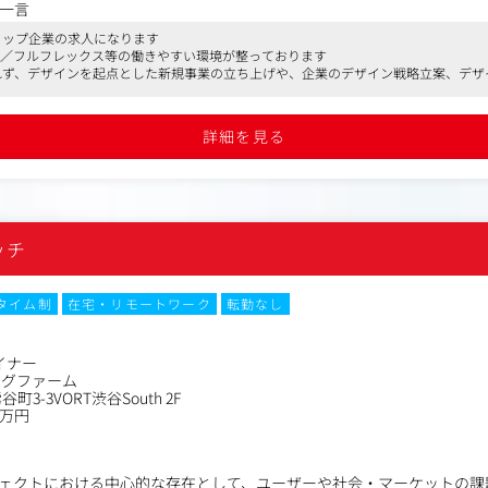
/UXデザイナーは、戦略フェース？から表層まて？一貫した形て？ユーサ？ー
一言
いますが、クライアントの課題は日々変化しており、既存のプロセスで
のトップ企業の求人になります
提供することはできません。
K／フルフレックス等の働きやすい環境が整っております
囚われず、デザインを起点とした新規事業の立ち上げや、企業のデザイン戦略立案、デ
る」ためには、既存の手段にとらわれず自ら領域を広げて課題解決に取
グする形で事業を拡大しております
大を背景に、UI/UXデザイナーとして活躍いただける人材を募集します
詳細を見る
からスタートアップまで幅広いクライアントに対して、デザインパート
デザインアウトプットを通してクライアント、ユーザーに価値を提供し
ッチ
や「なぜやりたいのか」を言語化しPJ課題を定義
ル設定
タイム制
在宅・リモートワーク
転勤なし
設計
ドと体験を設計
ッシュアップ
イナー
現性を提供
ングファーム
3-3VORT渋谷South 2F
0万円
ェクトにおける中心的な存在として、ユーザーや社会・マーケットの課