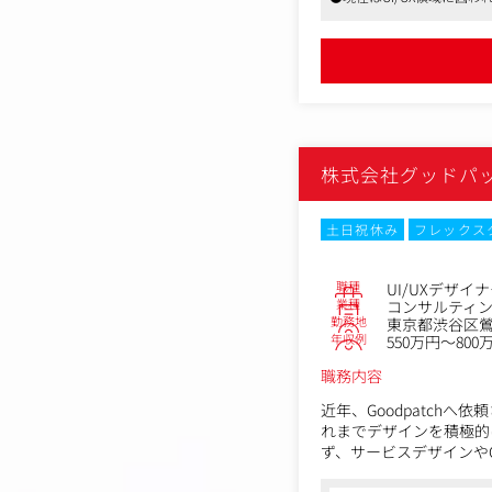
【仕事内容（変更の範囲
の経営層とコンサルティン
雇入れ直後：上記参照
変更の範囲：同社におけ
株式会社グッドパ
土日祝休み
フレックス
職種
UI/UXデザイ
業種
コンサルティ
勤務地
東京都渋谷区鶯谷町
年収例
550万円～800
職務内容
近年、Goodpatch
れまでデザインを積極的
ず、サービスデザインや