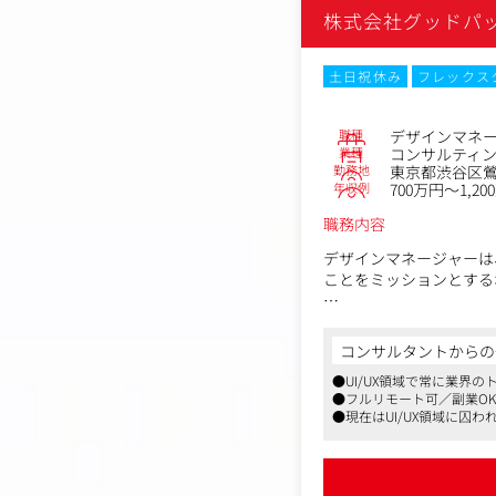
株式会社グッドパ
土日祝休み
フレックス
職種
デザインマネ
業種
コンサルティ
勤務地
東京都渋谷区鶯谷町
年収例
700万円～1,20
職務内容
デザインマネージャーは
ことをミッションとする
具体的な仕事内容：
・顧客やユーザーの課題
コンサルタントからの
デザイン業務及びディレ
●UI/UX領域で常に業界
・社内デザインチームの
●フルリモート可／副業O
-クオリティマネジメン
●現在はUI/UX領域に
-メンバーマネジメント(
の経営層とコンサルティン
-ナレッジマネジメント(
-売り上げ達成に向けた
-デザインによるビジネ