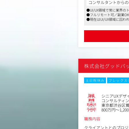
GoodpatchのUI
コンサルタントからの
フ？ットをする役割を担
●UI/UX領域で常に業界
くだけで本質的な価値を
●フルリモート可／副業O
●現在はUI/UX領域に
「デザインの力を証明す
の経営層とコンサルティン
です。こうした事業の拡
■業務内容
日本を代表する大手企業
ら、案件への深い理解と
■具体的な仕事内容
株式会社グッドパ
クライアントの事業課題
定性的かつ定量的なゴー
土日祝休み
フレックス
プロダクトロードマップ
UIを手段としてブラン
プロトタイプ制作とブラ
職種
シニアUXデザ
デザインシステム化し再
業種
コンサルティ
リリース後の改善
勤務地
東京都渋谷区鶯谷町
年収例
800万円～1,20
職務内容
クライアントとのプロジ