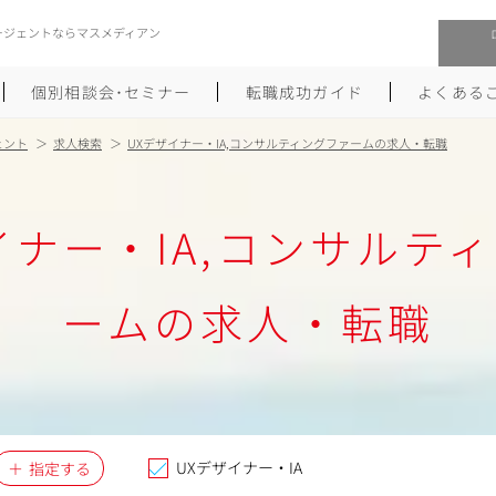
ージェントならマスメディアン
個別相談会･セミナー
転職成功ガイド
よくある
ェント
求人検索
UXデザイナー・IA,コンサルティングファームの求人・転職
転職活動を始めるにあたり
メーカー・事業会社への転職
イナー・IA,コンサルテ
履歴書のつくり方
大手広告会社への転職
職務経歴書のつくり方
エグゼクティブ転職
ームの求人・転職
ポートフォリオのつくり方
しゅふクリ･ママクリ転職
面接対策
年収アップ転職
未経験から広告業界への転職
Uターン･Iターン転職
UXデザイナー・IA
指定する