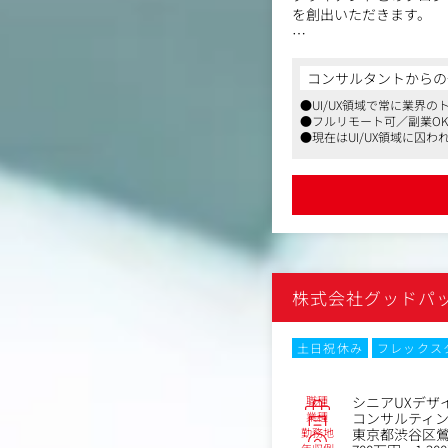
を創出いただきます。
1．プロジェクトにおけ
2．クライアントと対等
コンサルタントからの
3．ユーザーやマーケッ
●UI/UX領域で常に業界
4．クライアントとのア
●フルリモート可／副業O
5．UIデザイナーとプ
●現在はUI/UX領域に
6．UIデザイナー・エ
の経営層とコンサルティン
特にGoodpatch
ライアント内のオペレー
細部のあらゆる体験まで
【仕事内容（変更の範囲
雇入れ直後：上記参照
株式会社グッドパ
変更の範囲：当社におけ
土日祝休み
フレックス
職種
シニアUXデザ
業種
コンサルティ
勤務地
東京都渋谷区鶯谷町
年収例