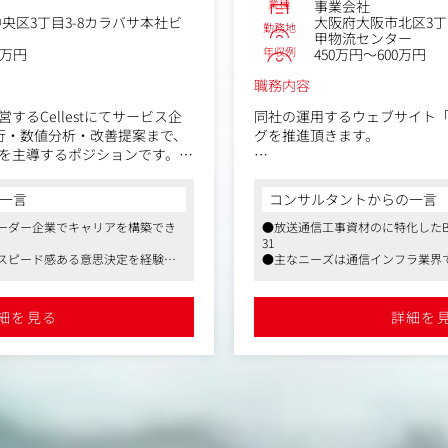
業種
事業会社
央区3丁目3-8カラバサ本社ビ
大阪府大阪市北区3丁
勤務地
甲物流センター
年収例
0万円
450万円～600万円
職務内容
するCellestにてサービス企
同社の運用するウェブサイト「
実行・数値分析・改善提案まで、
グを推進頂きます。
を主導するポジションです。
プロセスを一人で回すことで、
デジタルマーケティング施策の
身につく環境です。
クセス解析、サイトへの実装
一言
コンサルタントからの一言
し経営直下のポジションで事業
携わって頂きます。
ーダー企業でキャリアを構築でき
●放送通信工事資材のに特化したBt
いただきます。
31
会社の業績を左右する重要な
スピード感ある意思決定を経験で
●主なニーズは通信インフラ業界
業で、会社の第二創業フェーズ
の理解も深く、早い意思決定
ご活躍が可能です
たいと考えています。
とができます。
にとっては絶好の環境です
●同社社長はデータと数字を重視
業を推進するマーケティング志向
細を見る
詳細を
自ら考え、意見を発信いただ
略の立案・実行
ィング計画の策定と予算管理
＜具体的な仕事例＞
・ペルソナ設計と施策への落と
・デジタルマーケティング施
└売上の最大化に向けた集客
ン・LTV向上の各フェーズの施
各種施策の立案・実行
・Webサイトのアクセス解析