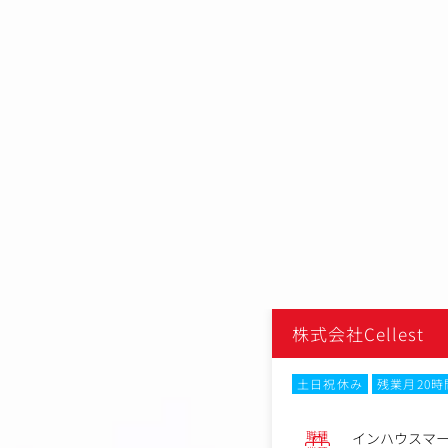
ットクルー
株式会社Cellest
月20時間以内
在宅・リモートワーク
土日祝休み
残業月20
接
職種
インハウスマ
No.84307