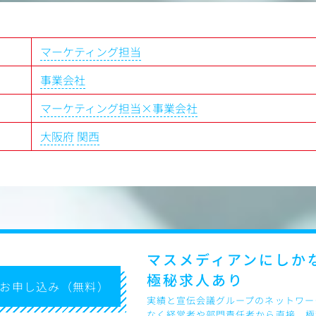
と戦略への反映
└分析データに基づいた仮説
に応じてサイト全体のUI/UX
善
（ベンダーへの指示出し
高めるサービス企画の立案・推
・サイトへの実装
マーケティング担当
└Webサイトの更新・運用 （
行動データ分析に基づく改善仮
HTMLコーディング）
事業会社
└メールマガジンの企画・制
実装
運用、軽微なHTMLコーディン
マーケティング担当×事業会社
果分析・改善サイクルの確立
大阪府
関西
ーケティング
Tok各チャネル戦略の立案・管理
RMツールを活用したリテンショ
との連携企画
析・レポーティング
ツリーの設計と定点モニタリング
費用対効果分析
マスメディアンにしか
期レポーティングと改善提言
析・顧客LTV分析の実施
極秘求人あり
お申し込み（無料）
実績と宣伝会議グループのネットワー
ト
なく経営者や部門責任者から直接、極
の採用・育成・評価