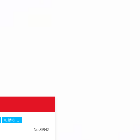
株式会社Ultimate Life
転勤なし
土日祝休み
残業月20時間以内
転
No.85942
インハウスマーケター(TikTok
職種