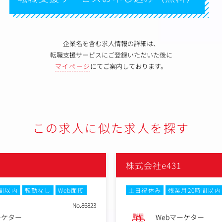
企業名を含む求人情報の詳細は、
転職支援サービスにご登録いただいた後に
マイページ
にてご案内しております。
この求人に似た求人を探す
株式会社e431
時間以内
転勤なし
Web面接
土日祝休み
残業月20時間以内
No.86823
職種
ーケター
Webマーケター