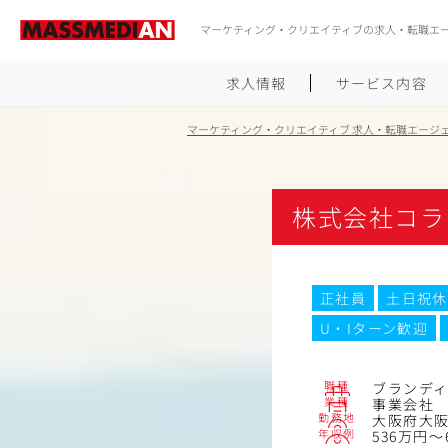
マーケティング・クリエイティブの求人・転職エ
求人情報
サービス内容
マーケティング・クリエイティブ 求人・転職エージ
株式会社コラ
正社員
土日祝休
U・Iターン歓迎
職種
ブランデ
業種
事業会社
勤務地
大阪府大阪
年収例
536万円～