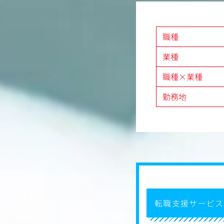
ど広告用コンテンツの企画、撮影、編
・競合・市場動向の分析
ィブの効果分析、改善策の立案、実行
【2】サービス企画・改
、KPI達成に向けた運用業務 など
・ライブコマース体験を
職種
進
・ユーザーヒアリング・
業種
説の立案
・各部門連携による施策
職種×業種
・A/Bテスト設計・結
勤務地
【3】デジタル・SNSマ
・Instagram・Tik
・メール・LINE等のC
ン施策
・コマーサー（配信者）
【4】KPI設計・数値分
・マーケティングKPI
・チャネル別・施策別の
・経営陣・事業部への定
・アトリビューション分
転職支援サービス
【5】チームマネジメン
・マーケティングチーム