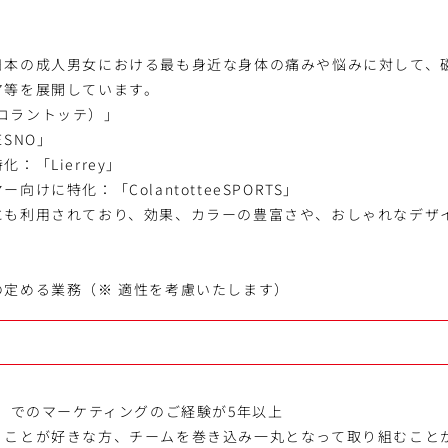
日本の成人男女における最も身近な身体の痛みや悩みに対して、
ア等を展開しています。
e（コラントッテ）」
RESNO」
：「Lierrey」
向けに特化：「ColantotteeSPORTS」
にも利用されており、効果、カラーの豊富さや、おしゃれなデザ
。
の定める業務（※ 適性を考慮いたします）
C）でのマーケティングのご経験が5年以上
くことが好きな方、チームを巻き込み一丸となって取り組むこと