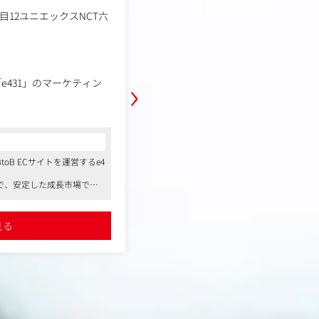
任)
業種
目12ユニエックスNCT六
事業会社
大阪府大阪市 東成区東中本 
勤務地
ポンジャービル6階
年収例
300万円～450万円
職務内容
›
e431」のマーケティン
【仕事内容】
今回お任せしたいのは、自社のトー
ド【GronG】の顔として、
立案からWebサイトのア
TikTokでの動画投稿やライブ配信
などの施策実行まで幅広く
アルな言葉で商品の魅力を届ける役
コンサルタントからの一言
また、配信をきっかけにTikTok Sh
oB ECサイトを運営するe4
●「DELICIOUS FIT」や「GronG（
げる「お店作り」まで、トータルに
ポジションなため、経営層
で、安定した成長市場での
で販売しているトータルスポーツブラン
ただきます。
で柔軟に業務を推進するこ
●Amazon出品者アワードを受賞するな
■具体的には...
し、論理的かつ戦略的に事
実績
○TikTokアカウントの運用（商品の
をお持ちです
●残業は月平均5時間程度、勤務時間を選
見る
・動画コンテンツの企画出し
タイルに合わせた働きやすい環境です
ける環境です。
詳細を見る
・動画の投稿・管理（ライブ配信時
な撮影も含む）
・ライブ配信などを通じた商品の
策の企画・運用
※動画やライブ配信への出演（顔出
、購入率向上を目的とする
いしています。
・「どの動画が伸びたか」「どんな