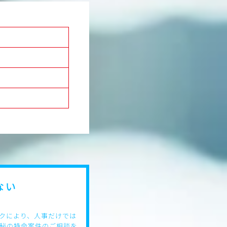
どのデータ確認・振り返り
の立案・検証を行い、必要
・外部のクリエイターやアフィリエ
向上や改修の立案・実行
渉
含む）
○TikTok Shopのフロント運営
CMSの設定/運用、軽微な
・ショップへの新しい商品の登録業
・「どうすれば買いたくなるか」を
作・配信（配信システムの
の工夫（購入導線づくり）
グ）
・売上を伸ばすための販促キャンペ
・社内の他チームとの連携...など
【入社後の業務イメージ】
まずはTikTok Shopのフロント運
通じてECの基礎を習得していただき
そこで、コンテンツ配信から購買へ
びつつ、並行して、自社TikTokア
用業務にもチャレンジしていただき
将来的には、クリエイティブ制作とE
ら回せるスペシャリストを目指すこ
ない
クにより、人事だけでは
秘の特命案件のご相談を