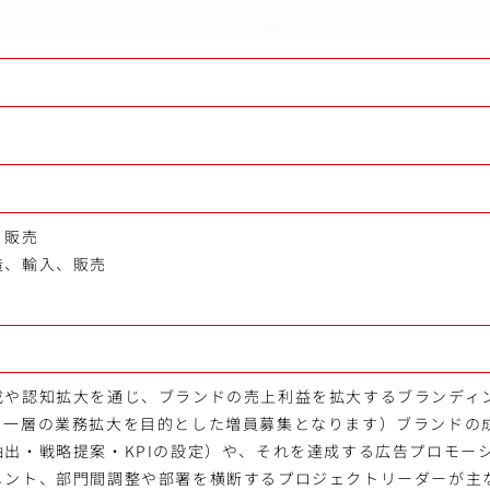
、販売
造、輸入、販売
成や認知拡大を通じ、ブランドの売上利益を拡大するブランディ
り一層の業務拡大を目的とした増員募集となります）ブランドの
抽出・戦略提案・KPIの設定）や、それを達成する広告プロモー
メント、部門間調整や部署を横断するプロジェクトリーダーが主