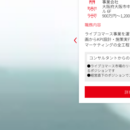
業種
事業会社
スWebマーケター
大阪府大阪市中
勤務地
ル 6F
市西区靱本町1丁目13-9中央ビル 1F
年収例
900万円～1,20
～550万円
職務内容
‹
ライブコマース事業を運営
ットネス事業のWeb広告（Googl
画からKPI設計・施策
ta、SNS）の立案～運用/改善をご担当い
マーケティングの全工程
大手では分業されている
びに同社が運営するジムの認知拡大、
稀有なキャリアと実力が
コンサルタントからの
得に向けて、様々な戦略の立案から実
業務も一気通貫でお任せ
からの一言
任せするポジションです。
●ライブコマース市場のリ
拡大の中核としてご活躍
グロース市場上場した優良企業
るポジションです
億円と大規模ですので、幅広い施策の実行
●経営直下のポジションで
算は3億円を超えており、様々な施策
創業8年のベンチャー企
きます
ジが可能で、やりがいや達成感を強く
の中核を担っていただき
ニングジムの社割、自社製品（プロテイ
●新しい市場を楽しめる方
健康促進を目的とした福利厚生が充実
詳
距離も近く、マーケティングを活かし
＜具体的には＞
詳細を見る
定をスピーディーに実施できることが
【1】マーケティング戦
ンでもあります。
・年間・四半期マーケテ
・ターゲット顧客の定義
し込み
の立案、企画、運用
・新規獲得・リテンショ
ケティング施策立案、企画、運用
策立案