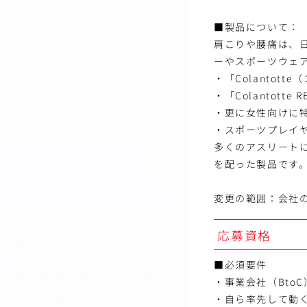
■製品について：
肩こりや腰痛は、
ーやスポーツウェ
・「Colantott
・「Colantotte 
・更に女性向けに特化
・スポーツプレイヤー
多くのアスリート
を配った製品です
変更の範囲：会社
応募資格
■必須要件
・事業会社（Bto
・自ら率先して動