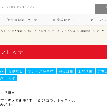
ージェントならマスメディアン
個別相談会･セミナー
転職成功ガイド
よくある
ェント
求人検索
関西
大阪府
マーケティング担当
事業会社
マーケテ
転職活動を始めるにあたり
メーカー・事業会社への転職
ントッテ
履歴書のつくり方
大手広告会社への転職
職務経歴書のつくり方
エグゼクティブ転職
み
転勤なし
オフィスが禁煙
服装自由
上場企業
女性
ポートフォリオのつくり方
しゅふクリ･ママクリ転職
Web面接
面接対策
年収アップ転職
ィング担当
未経験から広告業界への転職
Uターン･Iターン転職
市中央区南船場2丁目10-26コラントッテビル
660万円