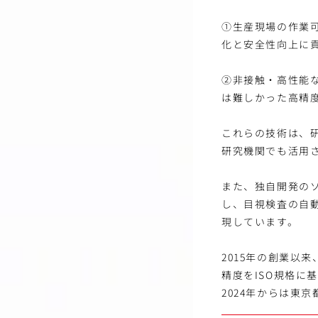
①生産現場の作業
化と安全性向上に
②非接触・高性能な
は難しかった高精
これらの技術は、
研究機関でも活用
また、独自開発のソ
し、目視検査の自
現しています。
2015年の創業以
精度をISO規格に
2024年からは東