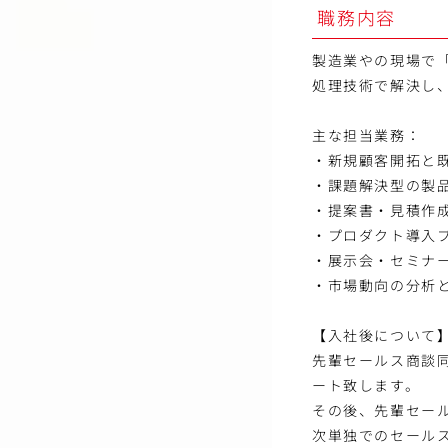
職務内容
製造業やの現場で
処理技術で解決し
主な担当業務：
・新規顧客開拓と
・課題解決型の製
・提案書・見積作
・プロダクト導入
・展示会・セミナ
・市場動向の分析
【入社後について
先輩セールス商談
ート致します。
その後、先輩セー
次単独でのセール