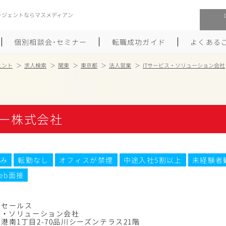
ージェントならマスメディアン
個別相談会･セミナー
転職成功ガイド
よくある
ェント
求人検索
関東
東京都
法人営業
ITサービス・ソリューション会社
転職活動を始めるにあたり
メーカー・事業会社への転職
履歴書のつくり方
大手広告会社への転職
ー株式会社
職務経歴書のつくり方
エグゼクティブ転職
ポートフォリオのつくり方
しゅふクリ･ママクリ転職
み
転勤なし
オフィスが禁煙
中途入社5割以上
未経験者
eb面接
面接対策
年収アップ転職
未経験から広告業界への転職
Uターン･Iターン転職
ドセールス
ス・ソリューション会社
港南1丁目2-70品川シーズンテラス21階