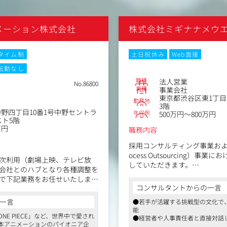
メーション株式会社
株式会社ミギナナメウ
タイム制
土日祝休み
Web面接
転勤なし
職種
法人営業
No.86800
業種
事業会社
東京都渋谷区東1丁目22-1
勤務地
3階
野四丁目10番1号中野セントラ
年収例
500万円～800万円
スト5階
万円
職務内容
採用コンサルティング事業およびRPO
ocess Outsourcing）
次利用（劇場上映、テレビ放
していただきます。
会社とのハブとなり各種調整を
で下記業務をお任せいたしま
・アポイント獲得から商談、
コンサルタントからの一言
一貫してお任せします。
一言
●若手が活躍する挑戦型の文化で
・クライアント企業の採用ニ
能
なソリューションを提案しま
E PIECE」など、世界中で愛され
との営業、調整、交渉、権利処
●経営者や人事責任者と直接対話
・新規顧客の開拓および既存
本アニメーションのパイオニア企
●渋谷駅徒歩圏内、完全週休二日