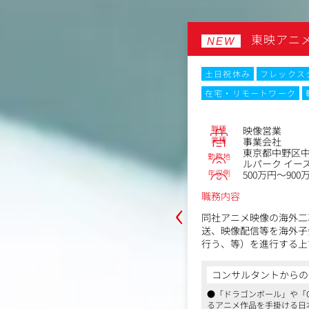
ルート
東映アニ
NEW
ックスタイム制
土日祝休み
フレックス
ーク
転勤なし
Web面接
在宅・リモートワーク
No.85826
職種
企画営業
映像営業
業種
事業会社
宿区新小川町5-5サンケンビル 4F
東京都中野区中
勤務地
～650万円
ルパーク イー
年収例
500万円～900
‹
職務内容
比較的安定したマーケットの中で、ア
同社アニメ映像の海外二
を続けています。
送、映像配信等を海外子
行う、等）を進行する上
規事業にも積極的で、大学・予備校・大
す。
件を「自分の裁量で設計・推進でき
からの一言
ションの面白さです。
コンサルタントからの
＜具体的な業務内容＞
士など国家試験のオンライン資格予備校
ームと連携しながら、スピード感を持
●「ドラゴンボール」や「ON
・海外子会社含む社内外
動を実現することができる環境です。
リモートワーク可など柔軟な働き方がで
るアニメ作品を手掛ける日