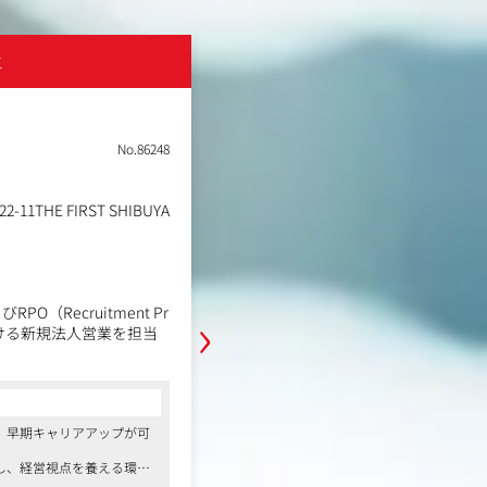
エ
株式会社アントレ
土日祝休み
フレックスタイム制
在宅・リモートワーク
No.86248
職種
営業企画
1THE FIRST SHIBUYA
業種
デジタルメディア
東京都千代田区丸の内1丁目
勤務地
ル 26F
年収例
485万円～535万円
›
職務内容
（Recruitment Pr
事業における新規法人営業を担当
独立・開業領域の情報専門サイト「
業部隊の後方支援をお願いします。
フランチャイズ(FC)加盟店や販売代
提案、クロージングまで、
顧客(広告主)に対して、独立開業メ
盟店獲得や出店戦略の提案・推進を
コンサルタントからの一言
、早期キャリアアップが可
ーズをヒアリングし、最適
す。
●在宅と出社のハイブリット勤務が可能
【具体的な業務内容】
し、経営視点を養える環境
顧客へのフォローアップを
●フレックスタイム制、年間休日127日以
制で働きやすさも抜群