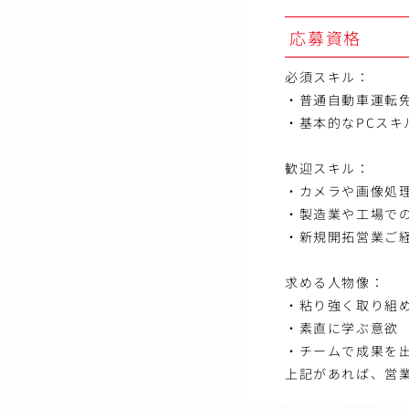
応募資格
必須スキル：
・普通自動車運転
・基本的なPCスキル（
歓迎スキル：
・カメラや画像処
・製造業や工場で
・新規開拓営業ご
求める人物像：
・粘り強く取り組
・素直に学ぶ意欲
・チームで成果を
上記があれば、営