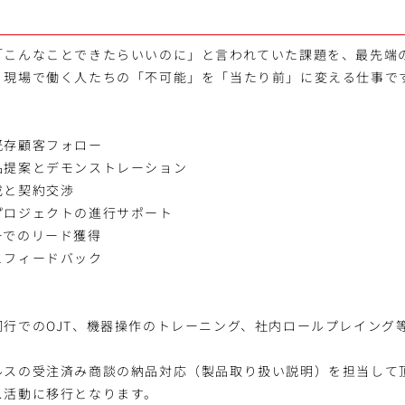
「こんなことできたらいいのに」と言われていた課題を、最先端の
、現場で働く人たちの「不可能」を「当たり前」に変える仕事で
既存顧客フォロー
品提案とデモンストレーション
成と契約交渉
プロジェクトの進行サポート
ーでのリード獲得
とフィードバック
】
同行でのOJT、機器操作のトレーニング、社内ロールプレイング
ルスの受注済み商談の納品対応（製品取り扱い説明）を担当して
ス活動に移行となります。