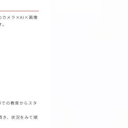
カメラ×AI×画像
す。
等での教育からスタ
頂き、状況をみて順