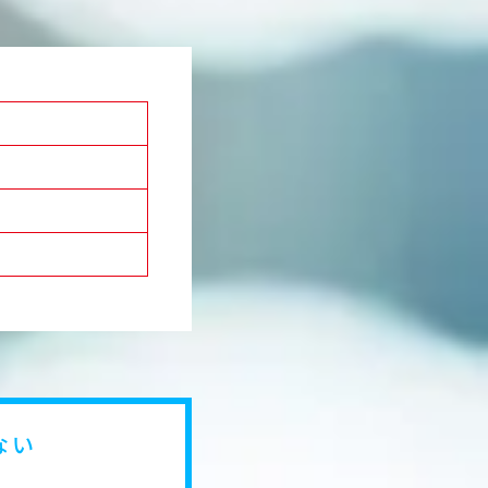
キービジュアルや商品画像、店頭
の制作スケジュール管理、調整
※担当ブランドは適性に応じて複数
す。
※将来的には、状況に応じて外部委
製化していく可能性もあり、担当領
あります。
ない