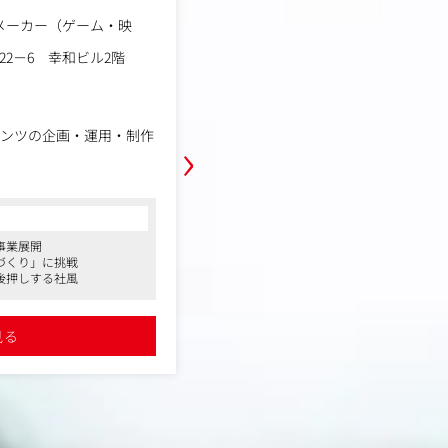
職種
インハウスWebディレクタ
業種
メーカー（ゲーム・映
事業会社
勤務地
東京都港区南青山3-8-38
年収例
22－6 幸和ビル2階
500万円～700万円
職務内容
商品企画部門の拡大に伴いデザイン
›
テンツの企画・運用・制作
れるため、制作体制強化のためにグ
シード・ボトルワークスのインハウ
中です。
コンサルタントからの一言
テンツの企画および関係者の
本ポジションは市場調査、ブランド
●「8 THE THALASSO」などのヒッ
ト開発、パッケージ企画などを通じ
事業展開
スメメーカーで、年間70種類以上の新商
ヒット商品の創出を目指していただ
づくり」に挑戦
響を与えるブランド作りに携われます
後押しする社風
●複数ブランドのWebサイトや自社EC
び調整
＜具体的な業務内容＞
画から実装、効果検証まで一貫して携わ
ション
・店頭販促物・パッケージの企画～
ジタルコマース領域のリーダーを目指せ
詳細を見る
イルの作成
●女性社員が多く活躍する環境で、キャ
店頭販促物（POP、什器など）、
見る
重。産休・育休の取得実績もあり、ライ
の企画立案からデザイン制作までを
も柔軟に対応可能です
・外部クリエイターとの連携／ディ
外部デザイン会社への指示出し、
・制作進行管理