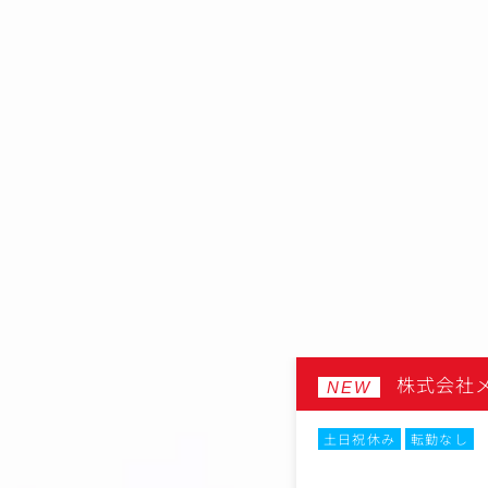
社
株式会社
NEW
月20時間以内
在宅・リモートワーク
土日祝休み
転勤なし