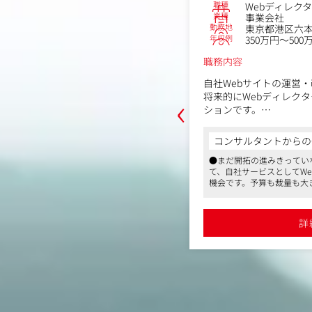
職種
Webディレク
No.86774
業種
事業会社
ィレクター
勤務地
東京都港区六本木
会社（グラフィック・映像・Web）
年収例
350万円～500
島区高田3丁目32番1号
～600万円
職務内容
自社Webサイトの運営
‹
将来的にWebディレク
依頼された案件（IRサイトやコーポレ
ションです。
）に対して制作ディレクション、進行
経験の有無よりも、自ら
す。エンジニアのディレクション業務
着実に育成する採用枠で
コンサルタントからの
入社後は、既存HPの制
からの一言
●まだ開拓の進みきってい
からお任せします。
て、自社サービスとしてW
経験やスキルに応じた業
約70％と取り引きがあり、高いシェアと
せ等での要望のヒアリングを通じ、仕
機会です。予算も裁量も大
実務を通じて着実にスキ
えています
●オフィスは最寄駅より徒
将来的にはデータ分析やSE
め上場企業のコーポレートサイトのリニ
フィスです。福利厚生サー
会社含む）との打合せ等を通じ、WE
段階から携わることができます
Bテストなどを取り入れ
ーツジムで汗を流してから
ーダー、エンジニ
詳
イム上場、残業代別途全額支給、所定労
す。オフィス界隈はランチ
広げていけます。
調整を実施
と働きやすく安定した環境です
す
詳細を見る
、サイトマップ、ワイヤーフレームな
●変化の激しい美容業界に
【具体的には】
安定しており、長期的に働
じた、スケジュー
・Webサイトの新規制
野などは、今後更にマーケ
理
・データ解析・効果検証：Goo
れ、将来性も高いです
作の受注に向けたコンペ等のセールス
●出産・子育て両立支援も
を用いた解析、年間数億
、お客様や宝印刷の営業部門などから
りも長い育児休暇や、復帰
グ・DSP等）の効果検証