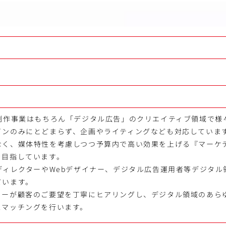
満
b制作事業はもちろん「デジタル広告」のクリエイティブ領域で様
インのみにとどまらず、企画やライティングなども対応していま
なく、媒体特性を考慮しつつ予算内で高い効果を上げる『マーケ
を目指しています。
ディレクターやWebデザイナー、デジタル広告運用者等デジタ
ています。
ターが顧客のご要望を丁寧にヒアリングし、デジタル領域のあら
スマッチングを行います。