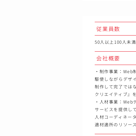
従業員数
50人以上100人未
会社概要
・制作事業：We
駆使しながらデザ
制作して完了では
クリエイティブ』
・人材事業：Web
サービスを提供し
人材コーディネー
適材適所のリソー