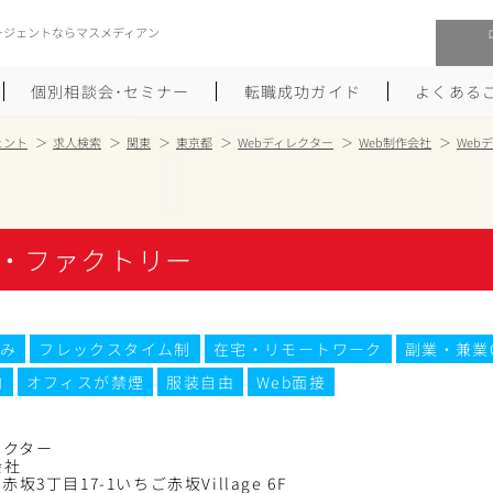
ージェントならマスメディアン
個別相談会･セミナー
転職成功ガイド
よくある
ェント
求人検索
関東
東京都
Webディレクター
Web制作会社
Web
転職活動を始めるにあたり
メーカー・事業会社への転職
履歴書のつくり方
大手広告会社への転職
・ファクトリー
職務経歴書のつくり方
エグゼクティブ転職
ポートフォリオのつくり方
しゅふクリ･ママクリ転職
み
フレックスタイム制
在宅・リモートワーク
副業・兼業
内
オフィスが禁煙
服装自由
Web面接
面接対策
年収アップ転職
未経験から広告業界への転職
Uターン･Iターン転職
レクター
会社
坂3丁目17-1いちご赤坂Village 6F