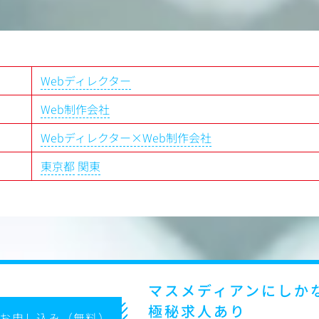
ージの変化に合わせて無理なく働
証結果をもとにした、サイト最
案
場へのヒアリング（ユーザーの声
づいた、最適なサイト設計
クリニックの「現場の声」を大
Webディレクター
善を行えるのがこの仕事の面白
Web制作会社
Webディレクター×Web制作会社
制】
ターとして一人立ちできるよう、
東京都
関東
教育（OJT）を行います。あな
できるところからお任せしてい
ージ】
制作からスタート
L・CSSコーディング、
ィングページ）の設計など、
実践します。
マスメディアンにしか
グの視点を養う
極秘求人あり
お申し込み（無料）