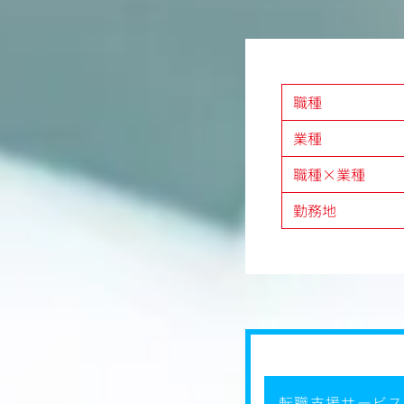
復帰率も高く、ライフステ
・施策の企画・提案：検
ける環境が整っています
適化のための次の施策立
レクターとして、上場企業のコーポレー
・UI・UXの改善：現
イトの制作ディレクション、社外制作会
や使い勝手の回収）に基
進行管理を行っていただきます。すべ
ら直請けのため企画段階から携わるこ
データ分析だけでなく、
職種
イトだけでなく、コーポレートサイト全
切にしながら、
を任せられることもあります。
集客に直結するサイト改
業種
さです。
ークライフバランスを保ちたい方にお
職種×業種
【入社後の流れ・教育体
いち早くWebディレク
勤務地
先輩が並走しながら実践
たのスキルに合わせて、
きます。
【ステップアップのイメ
Step 1：まずはWeb
ページ構成の企画、HTM
デザイン、LP（ランデ
クリエイティブの基礎を
Step 2：マーケティン
転職支援サービス