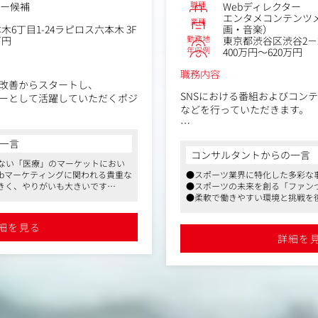
職種
ター候補
Webディレクター
エンタメコンテンツ
業種
6丁目1-24ラピロス六本木 3F
画・音楽）
勤務地
万円
東京都渋谷区渋谷2－
年収例
400万円～620万円
職務内容
・改善からスタートし、
SNSにおける番組およびコン
ターとして活躍していただくポジ
などを行っていただきます。
考え学ぶ意欲を重視し、若手を
■具体的な業務
す。
一言
・YouTube番組やSNSコン
作・更新業務やコンテンツ企画
コンサルタントからの一言
折衝
ない「医療」のマーケットにおい
ebマーケティングに関われる貴重な
●スポーツ業界に特化した多彩な
・プロジェクトの予算管理
務からスタートし、Web制作の
きく、やりがいも大きいです
●スポーツの未来を創る「ファン
・制作の進行および品質管理
ルを積み重ねながら、
歩1分。完全分煙されたキレイなオ
●柔軟で働きやすい環境と挑戦を
・キャスティングの提案およ
O・AIO（AI最適化）対策、A
ビスを使い、同ビル内にあるスポ
・撮影現場におけるディレク
たディレクション業務へと幅を
出社される方もいらっしゃいま
細を見る
・投稿キャプションやサムネ
どころや飲み食いどころも豊富で
詳細を
・投稿およびモニタリング
おいても設立20年を超えて会社も
・データ分析および改善提案
ける環境です。同社の注力する分
作・運用・管理
ットが拡大していくことが予想さ
gle Analytics等のツール
充実しており、最大3年間と標準よ
円規模のWeb広告（リスティン
後の時短も推奨。育休取得社員の