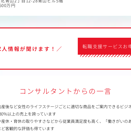
北青山2丁目12-28青山ビル5階
600万円
転職支援サービスお
求人情報が聞けます！／
コンサルタントからの一言
出産後など女性のライフステージごとに適切な商品をご案内できるビジ
30％以上の売上を誇っています
や産休・育休の取りやすさなどから従業員満足度も高く、「働きがいの
など客観的な評価も得ています