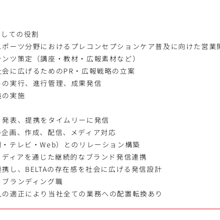
としての役割
スポーツ分野におけるプレコンセプションケア普及に向けた営業
テンツ策定（講座・教材・広報素材など）
社会に広げるためのPR・広報戦略の立案
トの実行、進行管理、成果発信
義の実施
割
、発表、提携をタイムリーに発信
の企画、作成、配信、メディア対応
・テレビ・Web）とのリレーション構築
メディアを通じた継続的なブランド発信連携
携し、BELTAの存在感を社会に広げる発信設計
・ブランディング職
人の適正により当社全ての業務への配置転換あり