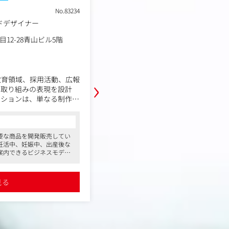
No.83234
No.
職種
インハウスマーケター
業種
事業会社
勤務地
ル5階
東京都港区北青山2丁目12-28
年収例
390万円～855万円
職務内容
›
活動、広報
今回、自社ブランド・商品に関わるマーケティング
現を設計
で複数のポジションの募集を行っています。具体的
なる制作担
は、下記のポジションで募集をされています。
企画の初期
イン・コー
●ブランドマネージャー
コンサルタントからの一言
決められた
●SEOマーケティング担当
売してい
女性のライフステージの課題を解決するという企業理念の
ばブランド
●ダイレクトマーケティング担当
出産後な
と、フェムテックD2Cカンパニーとして2013年に
装まで責任
●Web広告運用/プランナー
スモデル
BELTAブランドを創設。ライフステージをあなたと育むを
近い分、裁
●CRM担当
誇っていま
ンドコンセプトに、お客様のライフステージ変
役割を担っ
●ECモールの運営担当
化に伴って起こる心と体の変化に着目した 商品とカスタ
やすい環
サクセス（サポート力）を強みに、これまで
詳細を見る
休の取り
111万人の方々をサポートさせていただきました。2021年
ある会
はオンライン販売のみならず、百貨店、ドラッ
価も得て
グストアなど、 お近くの店舗でもご購入いただけるよう卸
でを一気通
事業を開始。 現在は全国約5300店舗でお取り
ンドの顔
扱いがございます。 また、ライフステージ課題という観点
ィブ設計・
値が最大
おいて注目される ”お金の問題”に着目した