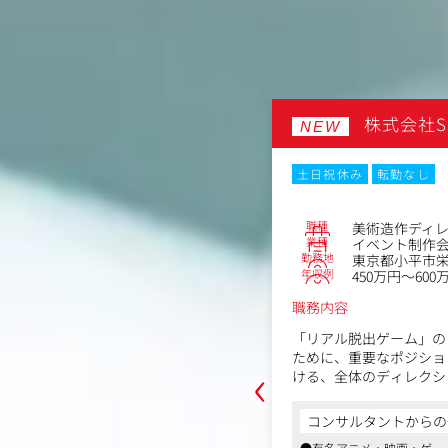
022年に開始以降、こど
・社内他部署（物流・カスタマーサク
きる補償も
マーケティング）との連携推進
悩みを通してライフステ
・四半期・月次レポートの作成、経営
提案
300市区町村の自治体にて
啓発パン
まずはECモールの専任担当として業務
団体と共に女性の社会課
ルスナビ株式会社
株式会社S
ジェクトの始
が、同社は自社ECサイトも展開してお
NEW
人の支援を中心に自宅で
ルやご本人の希望に応じて、より上位
ける「スマ
戦略立案やCRM構築にチャレンジして
ど、社会的な役割を果た
ックスタイム制
土日祝休み
転勤なし
があります。
世代に愛さ
拡大するフェムテック市場でEC戦略に
ーク
転勤なし
きます。また、長期的な役割、部門間
職種
美術造作ディ
No.87010
ざいます。
業種
イベント制作
勤務地
東京都小平市栄町
フォーマー
年収例
450万円～600
※雇入直後：マーケティング職
区西五反田8-4-13 五反田 JP ビルデ
職務内容
1,150万円
「リアル脱出ゲーム」の
ために、重要なポジショ
‹
ける、全体のディレクシ
に加え、三菱UFJ銀行/MUFGグルー
きます。
いデジタルバンクの設立を目指すな
は大きな変革期を迎えています。
コンサルタントからの
扱うものは、パネルや看
、確実なメディアリレーションの構築
●有名アニメ・映画・ゲー