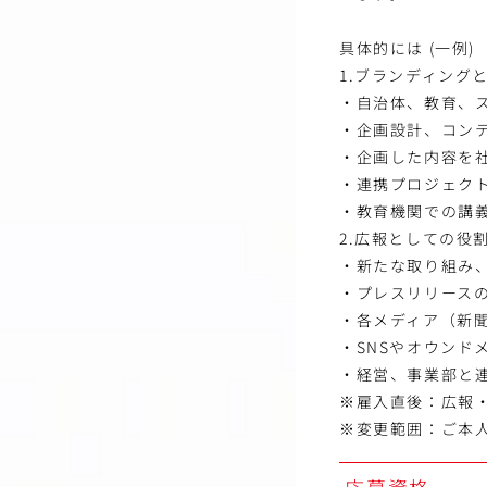
具体的には (一例)
1.ブランディング
・自治体、教育、
・企画設計、コン
・企画した内容を
・連携プロジェク
・教育機関での講
2.広報としての役
・新たな取り組み
・プレスリリース
・各メディア（新聞
・SNSやオウンド
・経営、事業部と連
※雇入直後：広報
※変更範囲：ご本
応募資格