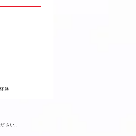
信経験
ださい。