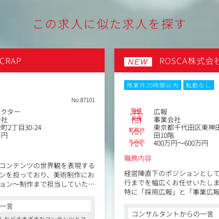
化されるか」を考え、提案～実装まで責任感を持っ
セス・商品企画・
実装
る
・ワイヤー設計～デザイン～コーディングま
この求人に似た求人を探す
層への報告・改善
作
・自治体・スポーツ・教育領域・採用プロジ
リエイティブ全般
をお任せします
・採用広報/対外発信における表現設計
CRAP
ROSCA株式会
りますのでスキ
・撮影企画/ディレクション
NEW
のマーケティング
・ブランドトンマナ設計/改善
いただける環境
・新規施策の企画立案
残業月20時間以内
転勤なし
制作指示を待つのではなく、企画意図を汲み
携わることがで
設計・提案・実装までを担うポジションです
No.87101
異動の可能性もご
職種
レクター
広報
業種
会社
事業会社
2丁目30-24
東京都千代田区東神田1丁
勤務地
万円
田10階
年収例
400万円～600万円
職務内容
コンテンツの世界観を表現する
経営陣直下のポジションとし
ンを担っており、美術制作にお
行までを幅広くお任せいたし
ョン～制作まで担当していただ
特に「採用広報」と「事業広
コンテンツ制作を通じて会社
一言
ンゲージメント向上に寄与し
板のような平面の物から立体的
コンサルタントからの一言
ムなどさまざまなコンテンツとコ