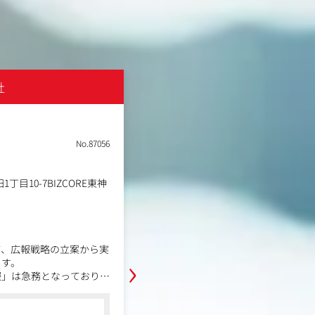
て携われ
女性のための保険代理店サービスを2022年に開始以降、こ
も賠償保険や妊娠保険などご提供できる補償も
での内製制
拡大。ご家族や自らのお金の不安や悩みを通してライフス
ージ課題のサポートをいたします。
ェクトのク
また、SDGsという視点では、全国約300市区町村の自治体
母子手帳交付時に一緒に葉酸サプリ/啓発パン
フレットでお配りいただく活動、各団体と共に女性の社会
社
株式会社東京デザ
題解決を目指す「Mikaduki」プロジェクトの始
NEW
動、アジア圏で生活に困っている5億人の支援を中心に自
不要になったものを回収し各国へ届ける「スマ
イルドナー」プロジェクトの始動など、社会的な役割を果
土日祝休み
転勤なし
取り、自ら
し、さまざまな機会を通して”親子3世代に愛さ
れるブランドを目指しています。
No.87056
職種
PR広報アシスタント
業種
Web制作会社
勤務地
目10-7BIZCORE東神
東京都港区芝大門1丁目10-1
年収例
370万円～490万円
職務内容
キャムコムグループの広報機能を担
て、広報戦略の立案から実
グループ全体のブランディング向上
›
ます。
実行のアシスタント業務を担当いた
報」は急務となっており、
■配属先情報
の透明性を高め、組織のエ
広報チーム 2名
コンサルタントからの一言
ていただくことを期待して
■業務詳細
●2001年に設立以来、売上げ・エリア展