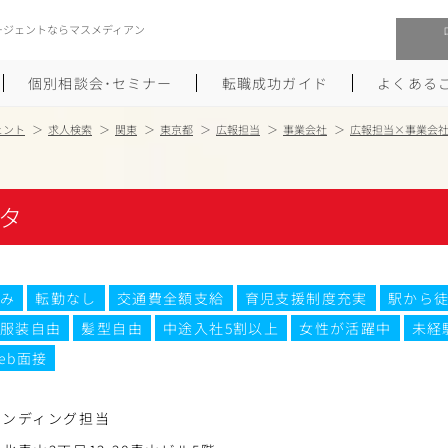
ージェントならマスメディアン
個別相談会･セミナー
転職成功ガイド
よくある
ェント
求人検索
関東
東京都
広報担当
事業会社
広報担当×事業会
転職活動を始めるにあたり
メーカー・事業会社への転職
タ
履歴書のつくり方
大手広告会社への転職
職務経歴書のつくり方
エグゼクティブ転職
み
転勤なし
交通費全額支給
育児支援制度充実
駅から徒
ポートフォリオのつくり方
しゅふクリ･ママクリ転職
服装自由
髪型自由
中途入社5割以上
女性が活躍中
未経
面接対策
年収アップ転職
eb面接
未経験から広告業界への転職
Uターン･Iターン転職
ランディング担当