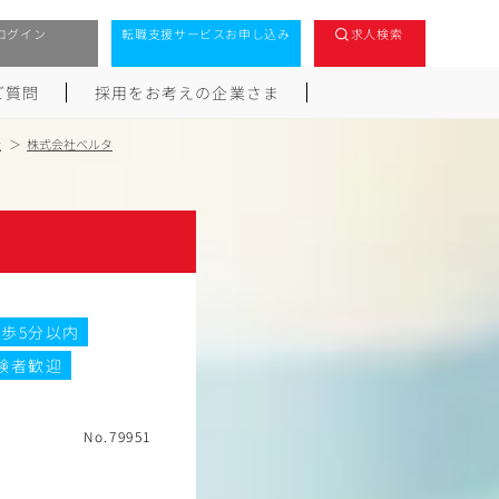
ログイン
転職支援サービスお申し込み
求人検索
ご質問
採用をお考えの企業さま
社
株式会社ベルタ
歩5分以内
験者歓迎
No.79951