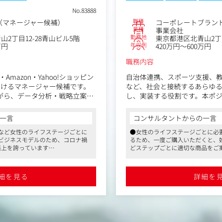
No.83888
職種
候補）
コーポレートブランドデザイナー
業種
事業会社
勤務地
8青山ビル5階
東京都港区北青山2丁目12-28青山ビ
年収例
420万円～600万円
職務内容
hoo!ショッピン
自治体連携、スポーツ支援、教育領域、採用
ャー候補です。
など、社会と接続するあらゆる取り組みの表
分析・戦略立案・
し、実装する役割です。本ポジションは、単
・利益を最大化し
当ではありません。管掌取締役直轄のもと、
段階から議論に参加し、ワイヤー設計・デザ
コンサルタントからの一言
ディング・実装までを一気通貫で担います。
フステージごとに
●女性のライフステージごとに必要な商品を開発販
仕様を形にするのではなく、「どう表現すれ
のため、コロナ禍
るため、一度ご購入いただくと、妊活中、妊娠中、
o）における販売戦
価値が最大化されるか」を考え、提案し、実
す
どステップごとに適切な商品をご案内できるビジネ
を持つポジションです。意思決定との距離が
すさなどから従業
のため、コロナ禍でも昨年度比130％以上の売上を
管理、収益最大
量は大きく、そのままブランドの顔をつくる
ランキングにノミ
す
ていただきます。
す
●女性や子育て中のスタッフはもちろん誰もが働き
詳細を見る
人です
境を追求する同社は、充実した福利厚生や産休・育
検証
やすさなどから従業員満足度も高く、「働きがいの
ン、レビュー対
■具体的には
社」ランキングにノミネートされるなど客観的な評
コーポレートブランドの表現設計から実装ま
います
オペレーション効
貫で担います。
●コーポレート・ブランドデザイナーとして、ブラ
・Web/グラフィックを横断したクリエイテ
をつくる役割を担い、「どう表現すればブランド価