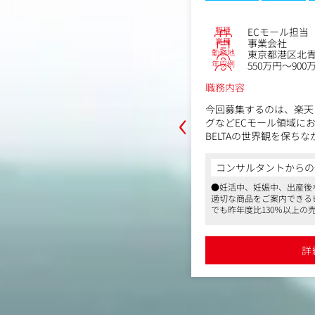
No.58326
職種
ECモール担当（マネージャー
業種
事業会社
勤務地
-28
東京都港区北青山2丁目12-2
年収例
550万円～900万円
職務内容
‹
わるマーケティング部署
今回募集するのは、楽天・Amazon・Ya
っています。具体的に
グなどECモール領域におけるマネージ
されています。
BELTAの世界観を保ちながら、データ
販促施策を通じて、モール事業の売上
ていただきます。
コンサルタントからの一言
するという企業理念のも
●妊活中、妊娠中、出産後など女性のライ
当
【業務の一例】
2013年に
適切な商品をご案内できるビジネスモデル
・各モール（楽天・Amazon・Yaho
ージをあなたと育むをブラ
でも昨年度比130％以上の売上を誇っていま
略の立案・実行
ステージ変
●充実した福利厚生や産休・育休の取りや
・売上・利益・在庫・広告費などのPL
した 商品とカスタマー
員満足度も高く、「働きがいのある会社」
化のための施策設計
これまで
ネートされるなど客観的な評価も得ていま
る
詳細を見る
だきました。2021年から
●未経験から挑戦可能なマーケティング求
・モール内広告運用の戦略設計・効果
店、ドラッ
・商品ページ・LPの改善ディレクショ
購入いただけるよう卸売
策、SEO最適化
舗でお取り
・モール担当チームのマネジメント、
テージ課題という観点に
率化
目した