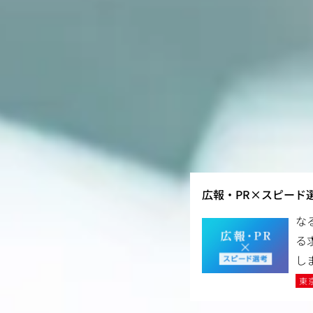
広報・PR×スピード
な
る
し
東