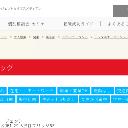
ージェントならマスメディアン
個別相談会･セミナー
転職成功ガイド
よくある
ェント
求人検索
関東
東京都
PRコンサルタント
デジタルエージェンシ
転職活動を始めるにあたり
メーカー・事業会社への転職
履歴書のつくり方
大手広告会社への転職
ッグ
職務経歴書のつくり方
エグゼクティブ転職
ポートフォリオのつくり方
しゅふクリ･ママクリ転職
み
在宅・リモートワーク
副業・兼業OK
転勤なし
交通
装自由
髪型自由
中途入社5割以上
女性が活躍中
学歴不
面接対策
年収アップ転職
未経験から広告業界への転職
Uターン･Iターン転職
エージェンシー
区東1-29-3渋谷ブリッジ6F