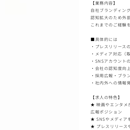
【業務内容】
自社ブランディン
認知拡大のため外
これまでのご経験
■具体的には
・プレスリリース
・メディア対応（
・SNSアカウントの
・会社の認知度向
・採用広報・ブラ
・社内外への情報
【求人の特色】
★ 映画やエンタ
広報ポジション
★ SNSやメディ
★ プレスリリー