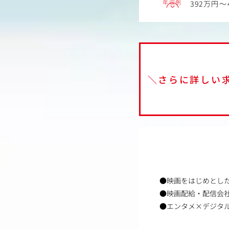
年収例
392万円～
＼さらに詳しい
●映画をはじめとし
●映画配給・配信会
●エンタメ×デジタ