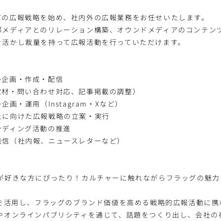
グの広報戦略を始め、社内外の広報業務をお任せいたします。
部メディアとのリレーション構築、オウンドメディアのコンテン
を活かし裁量を持って広報活動を行っていただけます。
の企画・作成・配信
取材・問い合わせ対応、記事掲載の調整）
企画・運用（Instagram・Xなど）
上に向けた広報戦略の立案・実行
ンディング活動の推進
発信（社内報、ニュースレターなど）
メが好きな方にぴったり！カルチャーに触れながらフラッグの魅力
アを活用し、フラッグのブランド価値を高める戦略的広報活動に携
スやオンラインパブリシティを通じて、話題をつくり出し、会社の