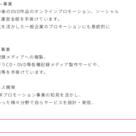
ン事業
の後のDVD作品のオンラインプロモーション、ソーシャル
た運営全般を手掛けています。
見を活かした一般企業のプロモーションにも意欲的に
。
ス事業
記録メディアへの複製、
うCD・DVD等各種記録メディア製作サービや、
信等を手掛けています。
ネス開発
PRプロモーション事業の知見を活かし、
いった様々分野で自らサービスを設計・発信、