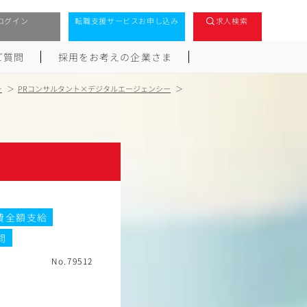
ログイン
転職支援サービスお申し込み
求人検索
ご質問
採用をお考えの企業さま
ー
PRコンサルタント×デジタルエージェンシー
費全額支給
問
No.79512