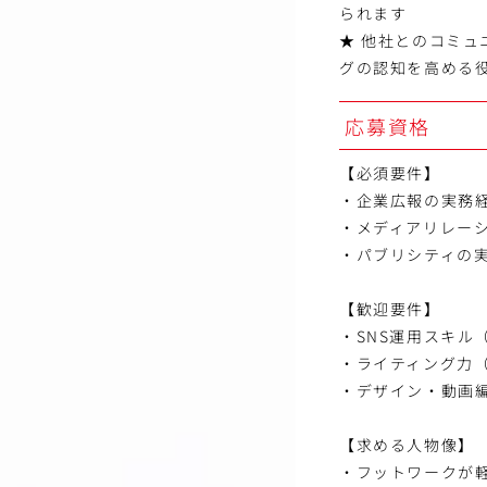
られます
★ 他社とのコミ
グの認知を高める
応募資格
【必須要件】
・企業広報の実務経
・メディアリレー
・パブリシティの
【歓迎要件】
・SNS運用スキル
・ライティング力（
・デザイン・動画編
【求める人物像】
・フットワークが