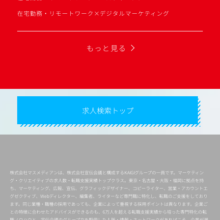
在宅勤務・リモートワーク×デジタルマーケティング
もっと見る
求人検索トップ
株式会社マスメディアンは、株式会社宣伝会議と構成するKAIGIグループの一員です。マーケティン
グ・クリエイティブの求人数・転職支援実績トップクラス。東京・名古屋・大阪・福岡に拠点を持
ち、マーケティング、広報、宣伝、グラフィックデザイナー、コピーライター、営業・アカウントエ
グゼクティブ、Webディレクター、編集者、ライターなど専門職に特化し、転職のご支援をしており
ます。同じ業種・職種の採用であっても、企業によって重視する採用ポイントは異なります。企業ご
との特徴に合わせたアドバイスができるのも、6万人を超える転職支援実績から培った専門特化の転
職ノウハウと、宣伝会議のグループ力を駆使した人脈・情報・ネットワークがあればこそ。企業が選