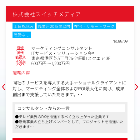
株式会社スイッチメディア
土日祝休み
残業月20時間以内
在宅・リモートワーク
転勤なし
No.86709
職種
マーケティングコンサルタント
業種
ITサービス・ソリューション会社
勤務地
東京都港区芝5丁目26-24田町スクエア 3F
年収例
600万円～1,200万円
職務内容
‹
›
同社のサービスを導入する大手ナショナルクライアントに
対し、マーケティング全体およびROI最大化に向け、成果
創出まで支援していただきます。
クライアント企業の役員・部長クラスとのディスカッショ
ンを通じて、課題整理～戦略策定～改善提案までをリード
コンサルタントからの一言
していただくポジションです。
●テレビ業界のDXを推進するべく立ち上がった企業です
●新規事業の立ち上げメンバーとして、プロジェクトを推進いた
【業務内容】
だきます
・クライアントの経営層・責任者との課題整理・戦略立案
●フラットな現場作りを意識し、コミュニケーションの取りやす
・分析を起点とした戦略提案・レポーティング
い環境です