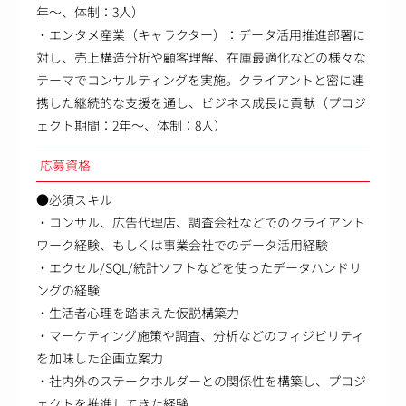
年～、体制：3人）
・エンタメ産業（キャラクター）：データ活用推進部署に
対し、売上構造分析や顧客理解、在庫最適化などの様々な
テーマでコンサルティングを実施。クライアントと密に連
携した継続的な支援を通し、ビジネス成長に貢献（プロジ
ェクト期間：2年～、体制：8人）
応募資格
●必須スキル
・コンサル、広告代理店、調査会社などでのクライアント
ワーク経験、もしくは事業会社でのデータ活用経験
・エクセル/SQL/統計ソフトなどを使ったデータハンドリ
ングの経験
・生活者心理を踏まえた仮説構築力
・マーケティング施策や調査、分析などのフィジビリティ
を加味した企画立案力
・社内外のステークホルダーとの関係性を構築し、プロジ
ェクトを推進してきた経験