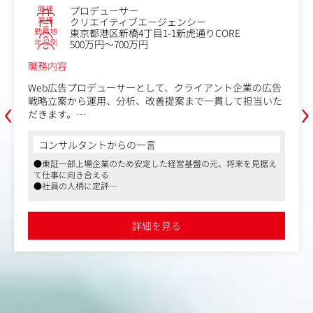
職種
プロデューサー
だき、営業兼ディレクターとして担当いた
業種
クリエイティブエージェンシー
保ちたい方におス
勤務地
東京都港区新橋4丁目1-1新虎通りCORE
年収例
500万円～700万円
職務内容
Web広告プロデューサーとして、クライアント企業の広告
‹
›
戦略立案から運用、分析、改善提案まで一貫して担当いた
だきます。
【仕事内容】
コンサルタントからの一言
・Web広告の戦略立案・媒体選定
●東証一部上場企業のため安定した経営基盤の元、将来を見据え
・Google、Yahoo!、Meta、LINE、TikTok等の広告運用
て仕事に向き合える
・広告クリエイティブの企画・ディレクション
●社員の人柄に定評
・LPやバナーなど制作物のディレクション
●ナショナルクライアントと直接取引をしており、予算の大きい
・データ分析・レポーティング
案件にも携われる
・広告効果の改善提案
詳細を見る
・クライアント折衝・提案
・新規案件の提案
・若手メンバー育成
現在web広告領域の案件拡大に伴い、運用体制を強化して
います。運用だけではなく、案件推進や改善提案、チーム
連携など幅広く関わりながら、web広告領域を一緒に伸ば