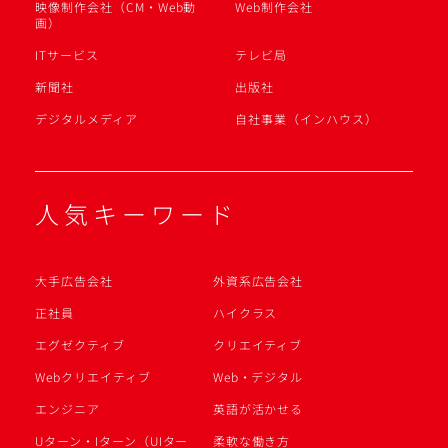
映像制作会社（CM・Web動
Web制作会社
画）
ITサービス
テレビ局
新聞社
出版社
デジタルメディア
自社事業（インハウス）
人気キーワード
大手広告会社
外資系広告会社
正社員
ハイクラス
エグゼクティブ
クリエイティブ
Webクリエイティブ
Web・デジタル
エンジニア
英語が活かせる
Uターン・Iターン（UIター
柔軟な働き方