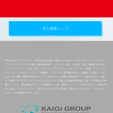
求人検索トップ
株式会社マスメディアンは、株式会社宣伝会議と構成するKAIGIグループの一員です。マーケティン
グ・クリエイティブの求人数・転職支援実績トップクラス。東京・名古屋・大阪・福岡に拠点を持
ち、マーケティング、広報、宣伝、グラフィックデザイナー、コピーライター、営業・アカウントエ
グゼクティブ、Webディレクター、編集者、ライターなど専門職に特化し、転職のご支援をしており
ます。同じ業種・職種の採用であっても、企業によって重視する採用ポイントは異なります。企業ご
との特徴に合わせたアドバイスができるのも、6万人を超える転職支援実績から培った専門特化の転
職ノウハウと、宣伝会議のグループ力を駆使した人脈・情報・ネットワークがあればこそ。企業が選
考で注目しているポイントや、過去にどんな人がプラス評価・採用されているかなど、マスメディア
ンならではの情報をお伝えします。