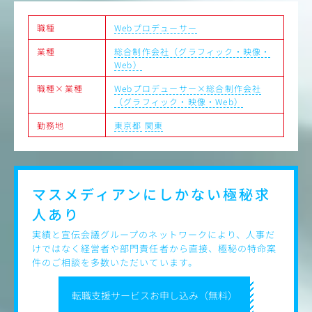
していただきます。
将来的には若手育成なども含め、チームの中心メンバーと
職種
Webプロデューサー
しての活躍を期待しています。
業種
総合制作会社（グラフィック・映像・
Web）
職種×業種
Webプロデューサー×総合制作会社
（グラフィック・映像・Web）
勤務地
東京都
関東
マスメディアンにしかない
極秘求
人あり
実績と宣伝会議グループのネットワークにより、人事だ
けではなく経営者や部門責任者から直接、極秘の特命案
件のご相談を多数いただいています。
転職支援サービスお申し込み（無料）