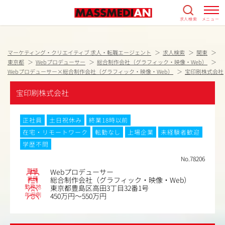
求人検索
メニュー
マーケティング・クリエイティブ 求人・転職エージェント
求人検索
関東
東京都
Webプロデューサー
総合制作会社（グラフィック・映像・Web）
Webプロデューサー×総合制作会社（グラフィック・映像・Web）
宝印刷株式会社
宝印刷株式会社
正社員
土日祝休み
終業18時以前
在宅・リモートワーク
転勤なし
上場企業
未経験者歓迎
学歴不問
No.78206
職種
Webプロデューサー
業種
総合制作会社（グラフィック・映像・Web）
勤務地
東京都豊島区高田3丁目32番1号
年収例
450万円～550万円