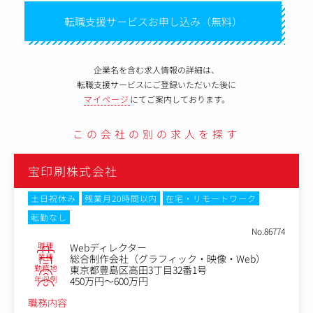
転職支援サービスお申し込み（無料）
企業名を含む求人情報の詳細は、
転職支援サービスにご登録いただいた後に
マイページ
にてご案内しております。
この会社の別の求人を探す
宝印刷株式会社
モートワーク
土日祝休み
在宅・リモートワーク
転勤な
職種
営業兼ディレクター
No.86774
業種
総合制作会社（グラフィック・映
勤務地
東京都豊島区高田3-28-8
映像・Web）
年収例
450万円～550万円
号
職務内容
営業兼ディレクターとして、投資家向けに