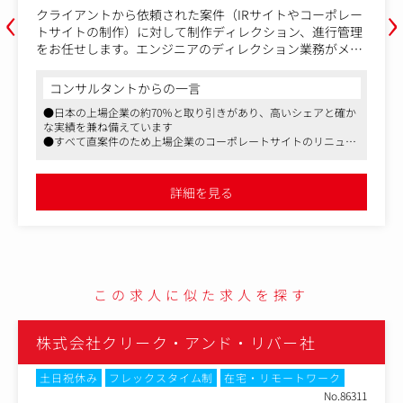
‹
›
告書やESGレポート、有価証券報告書、WE
サイトやコーポレー
制作に関してお客様との窓口となり、企画
ション、進行管理
っていただきます。
ション業務がメイ
不動産投資信託やセキュリティトークン（
コンサルタントからの一言
を活用する資産運用会社（アセットマネジ
●日本の上場企業の約60％と取り引きがあり、
主たるクライアントとし、投資法人の組成
な実績を兼ね備えています
開示、そして新規サービスの構築までをト
、高いシェアと確か
ングを通じ、仕様
●デジタル資料やIRサイトの制作にも力を入れ
る業務です。
像制作の引き合いも強くなってきています
トサイトのリニュー
●親会社が東部プライム上場、残業代別途全額支
を通じ、WEB デ
す
【具体的には】
間7時間15分と働きやすく安定した環境です
詳細を見る
額支給、所定労働時
・お客様との窓口として、定期的にコミュ
とり、長期的な関係構築をしていただきま
ヤーフレームなど
お客様が抱える課題をヒアリングし、提案
行っていただきます。
・開示書類・WEBサイト（報告書やIR、E
ペ等のセールス活動
ど）に関する企画・提案などの支援業務
門などからの問合
台割案作成、デザイン案作成、WEBのコン
この求人に似た求人を探す
デザイン案作成など。
・上記、制作のディレクション業務（イン
企業のコーポレート
同行、手配など）
ン、社外制作会社へ
株式会社クリーク・アンド・リバー社
・その他に、ノベルティ作成・地図作成・
ます。すべてクラ
上、空撮（ヘリ・セスナ・ドローン）とい
携わることがで
土日祝休み
フレックスタイム制
在宅・リモートワーク
の対応もあります。
トサイト全体のリニ
No.86311
既存顧客が中心となりますのでお客様と深