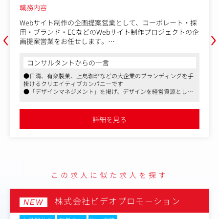
職務内容
Webサイト制作の企画提案営業として、コーポレート・採
‹
›
用・ブランド・ECなどのWebサイト制作プロジェクトの企
画提案営業をお任せします。
代理店を通さずクライアントとの直接取引ですので、本質
的な課題解決の提案が行えます。
コンサルタントからの一言
●日清、有楽製菓、上島珈琲などの大企業のブランディングを手
■具体的には
掛けるクリエイティブカンパニーです
・見積もり・折衝・ブランディング案検討
●「デザインマネジメント」を掲げ、デザインを経営資源として
・プロジェクト管理、チーム編成、協力会社との連携
活用し、クライアントのビジネス課題をサポートする企業です
・ヒアリング、プレゼンテーション
●Web領域の企画提案を中心に、9割以上が直取引の案件に携わ
る。新規営業も3割程度担当（主にインバウンドや展示会経由）
詳細を見る
です
この求人に似た求人を探す
株式会社ビデオプロモーション
NEW