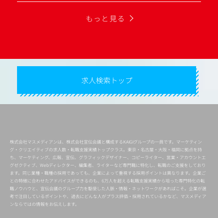
もっと見る
求人検索トップ
株式会社マスメディアンは、株式会社宣伝会議と構成するKAIGIグループの一員です。マーケティン
グ・クリエイティブの求人数・転職支援実績トップクラス。東京・名古屋・大阪・福岡に拠点を持
ち、マーケティング、広報、宣伝、グラフィックデザイナー、コピーライター、営業・アカウントエ
グゼクティブ、Webディレクター、編集者、ライターなど専門職に特化し、転職のご支援をしており
ます。同じ業種・職種の採用であっても、企業によって重視する採用ポイントは異なります。企業ご
との特徴に合わせたアドバイスができるのも、6万人を超える転職支援実績から培った専門特化の転
職ノウハウと、宣伝会議のグループ力を駆使した人脈・情報・ネットワークがあればこそ。企業が選
考で注目しているポイントや、過去にどんな人がプラス評価・採用されているかなど、マスメディア
ンならではの情報をお伝えします。