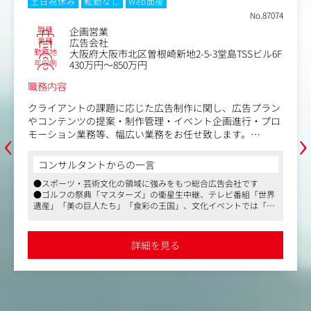
土日祝休み
転勤なし
Web面接
No.87074
職種
企画営業
業種
広告会社
勤務地
大阪府大阪市北区曽根崎新地2-5-3堂島TSSビル6F
年収例
430万円～850万円
職務内容
クライアントの課題に応じた広告制作に関し、広告プラン
やコンテンツの提案・制作管理・イベント企画進行・プロ
‹
›
モーション業務等、幅広い業務をお任せ致します。
＜具体的な業務＞
コンサルタントからの一言
・ヒアリング（課題解決や潜在ニーズの発見）
●スポーツ・芸術文化の領域に強みをもつ総合広告会社です
・企画（社内外の関係者と連携しプレゼン資料作成）
●ゴルフの祭典「マスターズ」の衛星生中継、テレビ番組「世界
・実行（予算や時間の管理まで。アイディアを形にしま
遺産」「美の巨人たち」「食彩の王国」、文化イベントでは「ウ
す）
ィーンフィルハーモニー管弦楽団日本公演」などの企画・プロデ
・効果検証（PDCAを回し、更なる提案につなげます）
ュースを行っています
●平均勤続年数は12年、離職率は平均を大きく下回り、また繁忙
詳細を見る
期を除き、通常時は19～20時に帰宅する就業環境のため、長く就
＜主要なクライアントと、実績＞
業できる環境があります
7～9割が既存顧客です。
味覚糖、沢井製薬、タカラスタンダード、大丸松坂屋、EC
C、551蓬莱 など