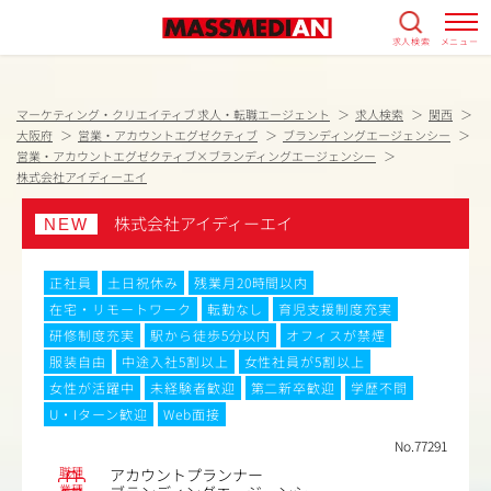
求人検索
メニュー
マーケティング・クリエイティブ 求人・転職エージェント
求人検索
関西
大阪府
営業・アカウントエグゼクティブ
ブランディングエージェンシー
営業・アカウントエグゼクティブ×ブランディングエージェンシー
株式会社アイディーエイ
株式会社アイディーエイ
NEW
正社員
土日祝休み
残業月20時間以内
在宅・リモートワーク
転勤なし
育児支援制度充実
研修制度充実
駅から徒歩5分以内
オフィスが禁煙
服装自由
中途入社5割以上
女性社員が5割以上
女性が活躍中
未経験者歓迎
第二新卒歓迎
学歴不問
U・Iターン歓迎
Web面接
No.77291
職種
アカウントプランナー
業種