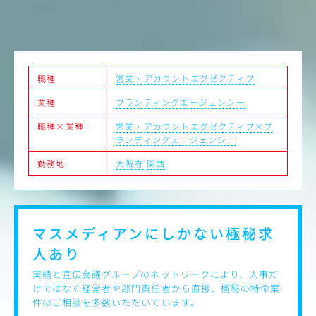
実績：https://www.vpr.co.jp/works
特に関西市況は、上記の通りメーカーや商業施設などのク
ライアントがメインとなっているため、店頭プロモーショ
ンや、デジタル広告、その他商品企画の依頼も多く寄せら
れています。
またその多くはレギュラー化している案件です。
職種
営業・アカウントエグゼクティブ
＜特徴・魅力＞
業種
ブランディングエージェンシー
マス・SP・デジタル、オンオフ統合型の提案を行っていた
職種×業種
営業・アカウントエグゼクティブ×ブ
だきます。担当企業のブランド価値向上のため、最適なサ
ランディングエージェンシー
ービスの選定・アレンジ・提案をお任せします。
基本的に案件は数名のチームで担当するため、経験の浅い
勤務地
大阪府
関西
方でも安心して業務に携わっていただけます。
マスメディアンにしかない
極秘求
人あり
実績と宣伝会議グループのネットワークにより、人事だ
けではなく経営者や部門責任者から直接、極秘の特命案
件のご相談を多数いただいています。