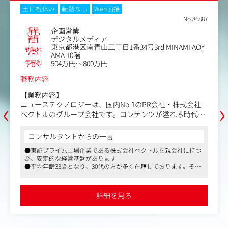
土日祝休み
転勤なし
Web面接
No.86887
職種
企画営業
業種
デジタルメディア
東京都港区南青山三丁目1番34号3rd MINAMI AOY
勤務地
AMA 10階
年収例
504万円～800万円
職務内容
【業務内容】
‹
›
ニューステクノロジーは、国内No.1のPR会社・株式会社
ベクトルのグループ会社です。コンテンツが溢れる時代に
価値が高まる「可処分時間」なかでも、移動中や空間での
すきま時間に着目。タクシーやオフィスビルの休憩所な
コンサルタントからの一言
ど、これまでにない場所にメディアを生み出す、次世代の
●東証プライム上場企業である株式会社ベクトルを親会社に持つ
メディアカンパニーです。
為、安定的な経営基盤があります
●平均年齢33歳となり、30代の方が多く在籍しております。その
現在年間1-2個のペースで新規メディア・事業が立ち上が
為子育て世代も多く、産休育休実績もございます
っており、
●38名の少数精鋭組織のため、一人ひとりの裁量も大きく横断的
少数精鋭の組織体制で、自由度高く、これまでの経験スキ
に業務に携われるので幅広く経験が積めます
詳細を見る
ルを活かしていただけます。
7つの自社メディアを軸に、高単価の商材を法人へ提案し