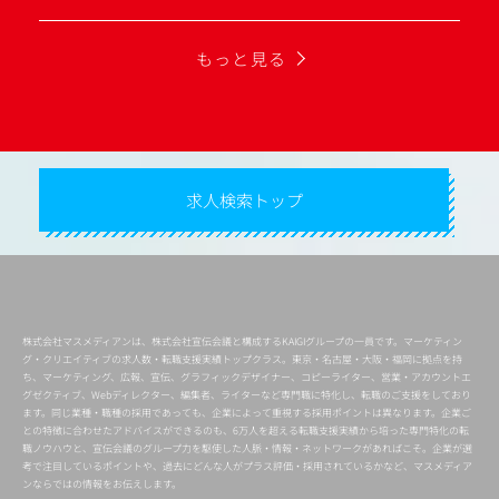
もっと見る
求人検索トップ
株式会社マスメディアンは、株式会社宣伝会議と構成するKAIGIグループの一員です。マーケティン
グ・クリエイティブの求人数・転職支援実績トップクラス。東京・名古屋・大阪・福岡に拠点を持
ち、マーケティング、広報、宣伝、グラフィックデザイナー、コピーライター、営業・アカウントエ
グゼクティブ、Webディレクター、編集者、ライターなど専門職に特化し、転職のご支援をしており
ます。同じ業種・職種の採用であっても、企業によって重視する採用ポイントは異なります。企業ご
との特徴に合わせたアドバイスができるのも、6万人を超える転職支援実績から培った専門特化の転
職ノウハウと、宣伝会議のグループ力を駆使した人脈・情報・ネットワークがあればこそ。企業が選
考で注目しているポイントや、過去にどんな人がプラス評価・採用されているかなど、マスメディア
ンならではの情報をお伝えします。