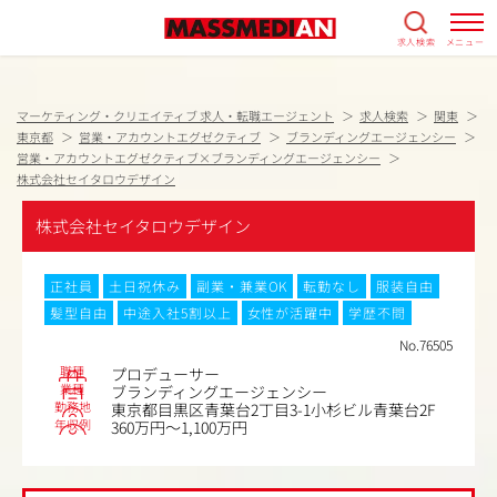
求人検索
メニュー
マーケティング・クリエイティブ 求人・転職エージェント
求人検索
関東
東京都
営業・アカウントエグゼクティブ
ブランディングエージェンシー
営業・アカウントエグゼクティブ×ブランディングエージェンシー
株式会社セイタロウデザイン
株式会社セイタロウデザイン
正社員
土日祝休み
副業・兼業OK
転勤なし
服装自由
髪型自由
中途入社5割以上
女性が活躍中
学歴不問
No.76505
職種
プロデューサー
業種
ブランディングエージェンシー
勤務地
東京都目黒区青葉台2丁目3-1小杉ビル青葉台2F
年収例
360万円～1,100万円