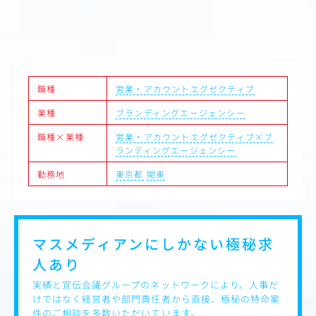
顧客のマーケティング課題を解決。10名の営業チームで約
50億の予算を動かす、成長事業の最前線を担うポジション
です。
【このポジションの醍醐味】
最大の魅力は、扱える商材の独自性とスケールです。
職種
営業・アカウントエグゼクティブ
当社が持つ自社メディアは7つ。タクシーサイネージ(都内
のビジネスパーソン・経営者層へ月間770万人にリーチ)
業種
ブランディングエージェンシー
や、登録者約70万人のカルチャーメディア「McGuffin」な
ど、性質の異なる媒体を運営しています。
職種×業種
営業・アカウントエグゼクティブ×ブ
ランディングエージェンシー
広告枠を売るのではなく、クライアントの課題に応じて最
勤務地
東京都
関東
適なメディアを組み合わせ、企画として提案が可能です。
商材単価は高く、10名ほどの営業チームで約50億規模の予
算を扱っています。
少数精鋭で大きなビジネスを動かす環境だからこそ、一人
マスメディアンにしかない
極秘求
ひとりの裁量と影響力は大きい。
成果は、インセンティブとして報酬に反映されます。
人あり
【お任せしたい業務】
実績と宣伝会議グループのネットワークにより、人事だ
7つの自社メディアを活用した、法人への企画提案営業を
けではなく経営者や部門責任者から直接、極秘の特命案
担っていただきます。
件のご相談を多数いただいています。