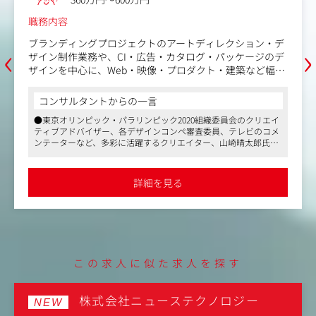
職務内容
‹
›
ブランディングプロジェクトのアートディレクション・デ
ザイン制作業務や、CI・広告・カタログ・パッケージのデ
ザインを中心に、Web・映像・プロダクト・建築など幅広
いチャネルを横断したプロジェクトの企画・コンセプト設
計・デザイン制作業務を行っていただきます。
コンサルタントからの一言
多種多様なコミュニケーションにおけるクリエイティブ制
●東京オリンピック・パラリンピック2020組織委員会のクリエイ
作を企画からフィニッシュワークまで一貫してご担当いた
ティブアドバイザー、各デザインコンペ審査委員、テレビのコメ
だきます。
ンテーターなど、多彩に活躍するクリエイター、山崎晴太郎氏が
代表を務めるブランディングエージェンシーです
担当クライアントも比較的自由です。
●クライアントのビジネスパートナーとして、企画段階から案件
ご自身の興味のある案件があれば希望は通りやすいです
に携われます。CI・広告・カタログ・パッケージ・Webサイトの
詳細を見る
デザインの他、映像・プロダクト・建築など制作物も幅広いです
し、すでに動いているプロジェクトでも、ご自身の稼働が
●長期間にわたり、企業のブランディングを行いたい方にもおす
落ち着いて興味があれば途中からジョインすることも可能
すめです
です。
また話すのが得意な方はクライアントとの打ち合わせやプ
レゼンに参加いただき、手を動かすことがお好きな方は制
この求人に似た求人を探す
作に集中していただいたり、長所に応じた働き方が可能で
す。
株式会社ニューステクノロジー
NEW