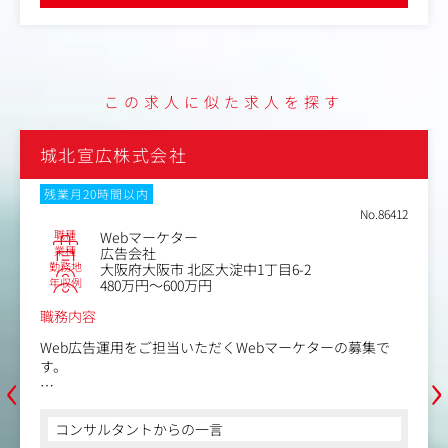
・BIツールによるデータ分析のサポート
・業務フロー構築およびレギュレーションの策定
・アシスタントの教育・育成
など
この求人に似た求人を探す
＜求人の魅力＞
・業務は多岐に渡るため、毎日の業務スケジュールは複数
ある業務の優先順位をご自身で判断しながら進めていただ
城北宣広株式会社
くことが必要となり、裁量の大きさや業務効率化へのやり
がいを感じることができます。
残業月20時間以内
・サポート業務を通じてWeb広告運用に携わるメンバーや
No.86412
チームのパフォーマンスを最大化することで、お客様の課
職種
Webマーケター
題解決に貢献する重要なポジションです。
業種
広告会社
勤務地
大阪府大阪市 北区大淀中1丁目6-2
＜取り扱いメディア例＞
年収例
480万円～600万円
Google, Yahoo, Meta（Instagram&Facebook）、LINE、Cri
職務内容
teo、RTB House、TikTok、YouTube、Twitter、Pinteres
t、SmartNews、Amazon、楽天
Web広告運用をご担当いただくWebマーケターの募集で
‹
›
す。
＜クライアント例＞
オンワード樫山様、伊藤忠商事様、アダストリア様、MAR
同社のクライアントは、長くお付き合いのある小売業界の
K STYLER株式会社様、株式会社ウサギオンライン様、株式
リーディングカンパニーをはじめ、通販、サービス業と多
コンサルタントからの一言
会社デイトナインターナショナル様など大手有名企業・ブ
岐にわたります。