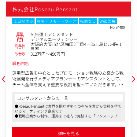
株式会社Roseau Pensant
土日祝休み
在宅・リモートワーク
転勤なし
Web面接
No.84490
職種
広告運用アシスタント
業種
デジタルエージェンシー
大阪府大阪市北区梅田2丁目4－36上島ビル4階 1
勤務地
号室
年収例
312万円～450万円
職務内容
‹
›
運用型広告を中心としたプロモーション戦略の立案から戦
術展開を行うメディアプランナーのアシスタントとして、
チーム全体を支える重要な役割を担っていただきます。
＜具体的には＞
コンサルタントからの一言
・媒体管理画面を使用した広告入稿業務
●Roseau Pensantは業界を問わず多くの有名企業から信頼を得て
・広告配信設定、スケジュール管理
いるマーケティング企業です
・クライアント向け広告レポートの作成（Excel）
●戦略立案から制作、運用まで社内で完結する「ワンストップソ
・社内外の調整および連携
リューション」が強みです
●社員の挑戦を後押しする風土と、クリエイティブな環境が魅力
※上記に加えて適性やスキルにあわせて、以下のような業
的です
詳細を見る
務にも携わっていただきたいと考えております。