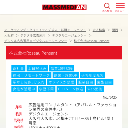
求人検索
メニュー
マーケティング・クリエイティブ 求人・転職エージェント
求人検索
関西
大阪府
デジタル広告運用
デジタルエージェンシー
デジタル広告運用×デジタルエージェンシー
株式会社Roseau Pensant
株式会社Roseau Pensant
正社員
土日祝休み
始業10時以降
在宅・リモートワーク
副業・兼業OK
研修制度充実
駅から徒歩5分以内
オフィスが禁煙
服装自由
髪型自由
女性が活躍中
学歴不問
U・Iターン歓迎
Web面接
No.76425
広告運用コンサルタント（アパレル・ファッショ
職種
ン業界の案件中心）
業種
デジタルエージェンシー
大阪府大阪市北区梅田2丁目4－36上島ビル4階 1
勤務地
号室
年収例
450万円～800万円