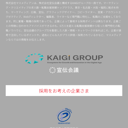
株式会社マスメディアンは、株式会社宣伝会議と構成するKAIGIグループの一員です。マーケティン
グ・クリエイティブの求人数・転職支援実績トップクラス。東京・名古屋・大阪・福岡に拠点を持
ち、マーケティング、広報、宣伝、グラフィックデザイナー、コピーライター、営業・アカウントエ
グゼクティブ、Webディレクター、編集者、ライターなど専門職に特化し、転職のご支援をしており
ます。同じ業種・職種の採用であっても、企業によって重視する採用ポイントは異なります。企業ご
との特徴に合わせたアドバイスができるのも、6万人を超える転職支援実績から培った専門特化の転
職ノウハウと、宣伝会議のグループ力を駆使した人脈・情報・ネットワークがあればこそ。企業が選
考で注目しているポイントや、過去にどんな人がプラス評価・採用されているかなど、マスメディア
ンならではの情報をお伝えします。
採用をお考えの企業さま