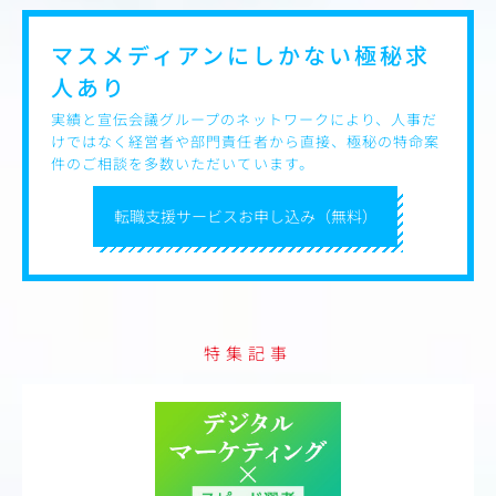
＜本ポジションの魅力＞
Web広告運用の専門性を高めつつ、データ分析や改善提案
を通じて、Webマーケティング全体のスキルを身につけら
マスメディアンにしかない
極秘求
れる環境です。
人あり
戦略設計～運用～改善まで一気通貫で担当できるため、マ
実績と宣伝会議グループのネットワークにより、人事だ
ーケターとしての市場価値を高めることができます。
けではなく経営者や部門責任者から直接、極秘の特命案
件のご相談を多数いただいています。
また、プランナーと密に連携し、企画段階から関われるチ
ャンスもあります。
転職支援サービスお申し込み（無料）
特集記事