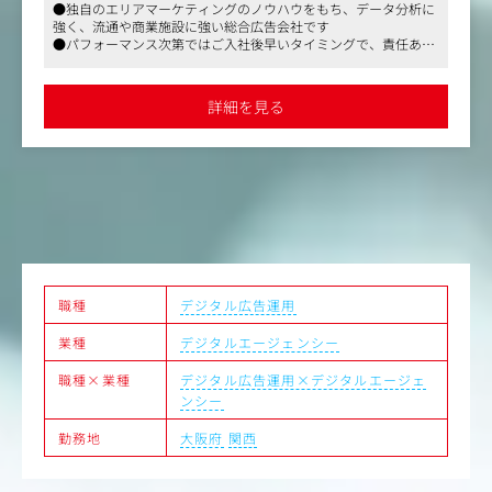
ランド多数！
●独自のエリアマーケティングのノウハウをもち、データ分析に
強く、流通や商業施設に強い総合広告会社です
それらのクライアントに対して、Web広告運用をご担当い
●パフォーマンス次第ではご入社後早いタイミングで、責任ある
ただきつつ、データ分析に基づく効果改善やプランナーと
ポジションにつくことも可能です
連携した戦略立案など、Webマーケティング戦略全体に携
●労動環境の整備には大変力を入れていて、ワークライフバラン
わっていただくポジションです。
スが整った長く働きやすい会社です
詳細を見る
＜具体的な業務内容＞
・マーケティング・広告戦略設計（KPI／ターゲット／媒
体選定）
・広告運用・集客施策実行
・データ分析による改善提案（広告／LP／導線／クリエイ
ティブ）
・レポーティングおよび提案
・プランナーと連携した施策企画
※LP分析は社内、制作は外部と連携
職種
デジタル広告運用
業種
デジタルエージェンシー
＜担当領域・媒体＞
・取扱媒体：Googleディスプレイ広告/Google検索広告/Yo
職種×業種
デジタル広告運用×デジタルエージェ
uTube広告/Yahooディスプレイ広告/Yahooリスティング広
ンシー
告/Instagram広告/LINE広告/TVer広告/SmartNews広告/Ti
kTok広告/X広告/GeoFocus（自社媒体）
勤務地
大阪府
関西
・KPI：集客数、流入数、CV数