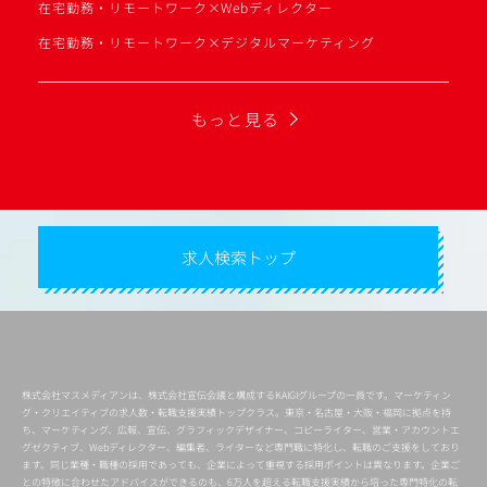
在宅勤務・リモートワーク×Webディレクター
在宅勤務・リモートワーク×デジタルマーケティング
もっと見る
求人検索トップ
株式会社マスメディアンは、株式会社宣伝会議と構成するKAIGIグループの一員です。マーケティン
グ・クリエイティブの求人数・転職支援実績トップクラス。東京・名古屋・大阪・福岡に拠点を持
ち、マーケティング、広報、宣伝、グラフィックデザイナー、コピーライター、営業・アカウントエ
グゼクティブ、Webディレクター、編集者、ライターなど専門職に特化し、転職のご支援をしており
ます。同じ業種・職種の採用であっても、企業によって重視する採用ポイントは異なります。企業ご
との特徴に合わせたアドバイスができるのも、6万人を超える転職支援実績から培った専門特化の転