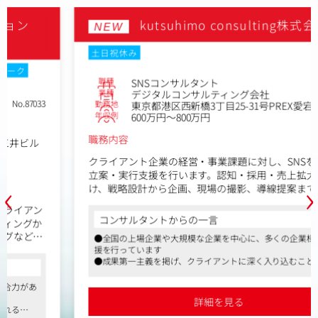
【具体的には】
kutsuhimo consulting株式会社
NEW
①PL責任
売上・利益目標を最終責任者として追っていただきます。
土日祝休み
その為にプロダクトのサービス提供価値を高めるための事
No.86878
業戦略を考え、数値計画や人員計画に落とし込み、事業戦
職種
SNSコンサルタント
略の実行を推進してください。
業種
デジタルコンサルティング会社
②事業グロース
勤務地
東京都港区西新橋3丁目25-31号PREX愛宕山4F
数値計画に基づいた各種グロース施策について、最終意思
年収例
600万円～800万円
決定を担っていただきます。具体的には、目標達成の為に
職務内容
必要なマーケティング戦略、アライアンス戦略、営業戦略
の策定・実行をお任せします。新たなマネタイズ手法の実
クライアント企業の経営・事業課題に対し、SNSを主軸に
現も可能です。
立案・実行支援を行います。認知・採用・売上拡大に向
‹
›
③各種KPI・オペレーション管理
け、戦略設計から企画、現場の撮影、導線提案まで幅広く
サービスにおけるQCD（品質・コスト・納期）管理・責任
担当していただきます。
を担っていただきます。KPI達成のためのモニタリング、
コンサルタントからの一言
オペレーションに関わる費用を適切に管理し、売上・利益
顧客の事業モデルを深く理解し、本質的な課題を特定。タ
の最大化を目指します。
●全国の上場企業や大規模な企業を中心に、多くの企業様のご支
ーゲットに刺さるコンセプト設計を行います。企画に基づ
援を行っています
④チームビルディング
いた動画撮影やクリエイターとの連携、投稿管理といった
●成果第一主義を掲げ、クライアントに深く入り込むことができ
人事計画に基づき、通じて事業戦略を実現するチームを構
現場伴走型の実行支援も担当。運用結果から、次の一手を
ます
築していただきます。具体的には、採用や教育・役割定義
先回りで提案します。「提案量×実行力」で成果を再現
●フレックス制や一部リモート可など、働きやすい環境が整って
などメンバーの成長を促し、チームとしての成果の創出を
し、企業の意思決定をリード。担当社数は8～10社程度
います
詳細を見る
してください。
で、表面的なアドバイスに留まらない深い入り込みが可能