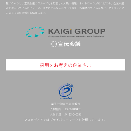
職ノウハウと、宣伝会議のグループ力を駆使した人脈・情報・ネットワークがあればこそ。企業が選
考で注目しているポイントや、過去にどんな人がプラス評価・採用されているかなど、マスメディア
ンならではの情報をお伝えします。
採用をお考えの企業さま
厚生労働大臣許可番号
人材紹介 13-ユ-040475
人材派遣 派 13-040596
マスメディアンはプライバシーマークを取得しています。