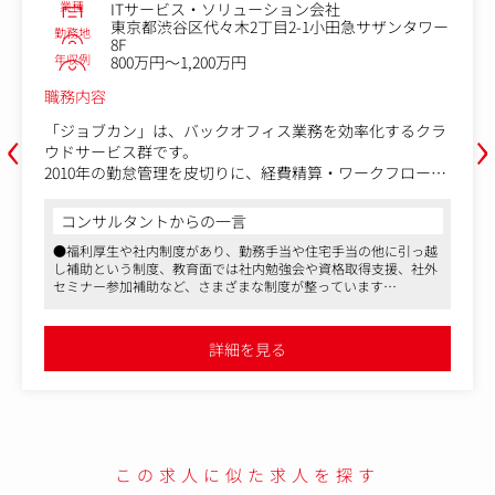
業種
ITサービス・ソリューション会社
東京都渋谷区代々木2丁目2-1小田急サザンタワー
勤務地
8F
年収例
800万円～1,200万円
職務内容
‹
›
「ジョブカン」は、バックオフィス業務を効率化するクラ
ウドサービス群です。
2010年の勤怠管理を皮切りに、経費精算・ワークフロー・
採用管理・労務HR・給与計算・会計・見積/請求書・BPO
と現在9サービスを展開しています。これまで積み重ねて
コンサルタントからの一言
きた機能・実績から今ではエンタープライズ企業をはじ
●福利厚生や社内制度があり、勤務手当や住宅手当の他に引っ越
め、様々な業界から声が掛かるまでに成長しています。
し補助という制度、教育面では社内勉強会や資格取得支援、社外
セミナー参加補助など、さまざまな制度が整っています
顧客が抱える課題は複雑かつ多岐に渡る中で、今まで以上
●「事業領域に制限はなく、さまざまな可能性を追求する」会社
にスピーディな戦略立案・実施が重要と考えております。
で、活気に溢れています
具体的には、ジョブカンが掲げる「社会のインフラ」とし
●マスメディアンからの採用実績もあるため、面接のサポートな
詳細を見る
ど手厚く行います
てのポジションを確立して非連続的な成長を実現するため
には、マーケットの目まぐるしい変化にも応えられる突出
した企画立案力が必要だと考えています。加えて、ジョブ
カンシリーズとしてプロダクト同士がもつ相乗効果や既存
アセットを最大限に活用したグロース施策を、事業責任者
と練り上げながら仮説、検証、実行、改善に取り組んでい
この求人に似た求人を探す
ただけるサービス責任者を募集しています。