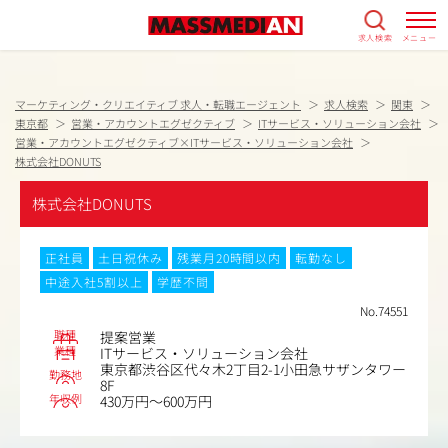
求人検索
メニュー
マーケティング・クリエイティブ 求人・転職エージェント
求人検索
関東
東京都
営業・アカウントエグゼクティブ
ITサービス・ソリューション会社
営業・アカウントエグゼクティブ×ITサービス・ソリューション会社
株式会社DONUTS
株式会社DONUTS
正社員
土日祝休み
残業月20時間以内
転勤なし
中途入社5割以上
学歴不問
No.74551
職種
提案営業
業種
ITサービス・ソリューション会社
東京都渋谷区代々木2丁目2-1小田急サザンタワー
勤務地
8F
年収例
430万円～600万円