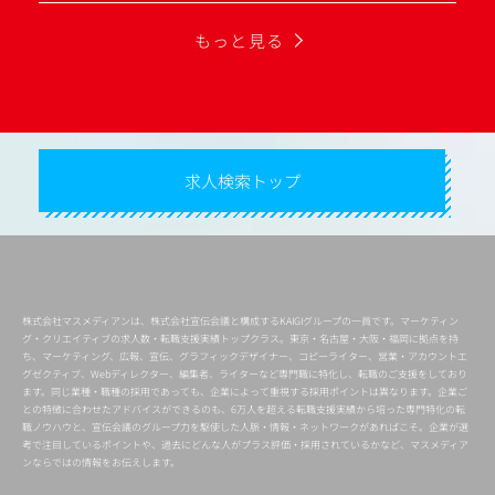
もっと見る
求人検索トップ
株式会社マスメディアンは、株式会社宣伝会議と構成するKAIGIグループの一員です。マーケティン
グ・クリエイティブの求人数・転職支援実績トップクラス。東京・名古屋・大阪・福岡に拠点を持
ち、マーケティング、広報、宣伝、グラフィックデザイナー、コピーライター、営業・アカウントエ
グゼクティブ、Webディレクター、編集者、ライターなど専門職に特化し、転職のご支援をしており
ます。同じ業種・職種の採用であっても、企業によって重視する採用ポイントは異なります。企業ご
との特徴に合わせたアドバイスができるのも、6万人を超える転職支援実績から培った専門特化の転
職ノウハウと、宣伝会議のグループ力を駆使した人脈・情報・ネットワークがあればこそ。企業が選
考で注目しているポイントや、過去にどんな人がプラス評価・採用されているかなど、マスメディア
ンならではの情報をお伝えします。