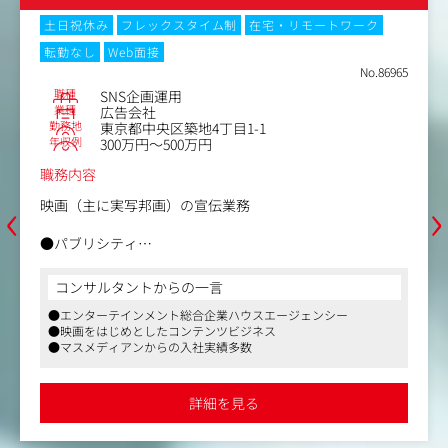
【仕事内容（変更の範囲）】無
土日祝休み
フレックスタイム制
在宅・リモートワーク
転勤なし
Web面接
No.86965
職種
SNS企画運用
業種
広告会社
勤務地
東京都中央区築地4丁目1-1
年収例
300万円～500万円
職務内容
‹
›
映画（主に実写邦画）の宣伝業務
●パブリシティ
・各メディア（テレビ・雑誌・新聞・Webなど）への売り
込み・折衝
コンサルタントからの一言
・キャストやスタッフの取材ブッキング
●エンターテインメント総合企業ハウスエージェンシー
・各メディア向けイベント（完成披露試写会、舞台挨拶な
●映画をはじめとしたコンテンツビジネス
ど）の企画・実施
●マスメディアンからの入社実績多数
●デジタルマーケティング
・Web・SNSプロモーション施策の企画立案・予算管理
詳細を見る
・公式サイト＆SNSの制作・運用管理
・Web・SNS広告の発注・管理