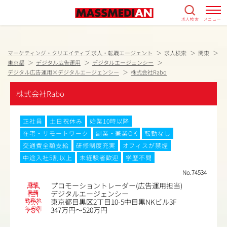
求人検索
メニュー
マーケティング・クリエイティブ 求人・転職エージェント
求人検索
関東
東京都
デジタル広告運用
デジタルエージェンシー
デジタル広告運用×デジタルエージェンシー
株式会社Rabo
株式会社Rabo
正社員
土日祝休み
始業10時以降
在宅・リモートワーク
副業・兼業OK
転勤なし
交通費全額支給
研修制度充実
オフィスが禁煙
中途入社5割以上
未経験者歓迎
学歴不問
No.74534
職種
プロモーショントレーダー(広告運用担当)
業種
デジタルエージェンシー
勤務地
東京都目黒区2丁目10-5中目黒NKビル3F
年収例
347万円～520万円