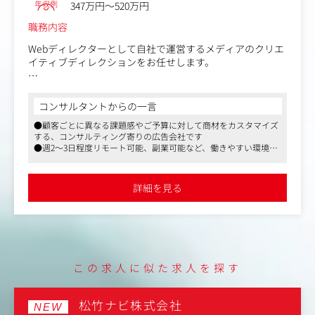
年収例
347万円～520万円
職務内容
Webディレクターとして自社で運営するメディアのクリエ
イティブディレクションをお任せします。
【具体的には】
■ディレクション業務
コンサルタントからの一言
└ 制作するWebサイトの要件定義
●顧客ごとに異なる課題感やご予算に対して商材をカスタマイズ
└ 制作スタッフとの進行管理
する、コンサルティング寄りの広告会社です
●週2～3日程度リモート可能、副業可能など、働きやすい環境で
■マーケティング業務
す
└ 自社ブログ更新
●マスメディアンからの採用実績あり。企業が選考で注目してい
└ レポート作成
るポイントや、過去にどんな人がプラス評価・採用されているか
詳細を見る
など、弊社ならではの情報をお伝えします
少人数の会社なので、自分で会社を作り上げていく意欲と
それを楽しめる方、マルチに活躍できる方をお待ちしてま
す。
15名の少人数の会社なので、上記業務以外にも仕事は多岐
この求人に似た求人を探す
に渡ります。
自分で会社を作り上げていく意欲とそれを楽しめる方、マ
ルチに活躍できる方をお待ちしてます。
松竹ナビ株式会社
NEW