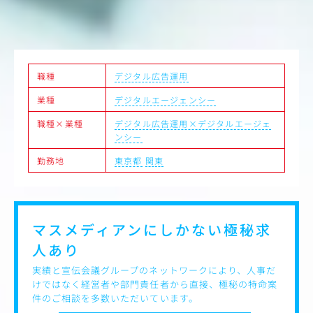
●製作宣伝
・映画撮影現場における宣伝業務
・スチール＆メイキング撮影の調整・補助
・宣材物用特写撮影の調整・補助
・マスコミおよびオフィシャルライター取材の調整・アテ
職種
デジタル広告運用
ンド
業種
デジタルエージェンシー
職種×業種
デジタル広告運用×デジタルエージェ
ンシー
勤務地
東京都
関東
マスメディアンにしかない
極秘求
人あり
実績と宣伝会議グループのネットワークにより、人事だ
けではなく経営者や部門責任者から直接、極秘の特命案
件のご相談を多数いただいています。