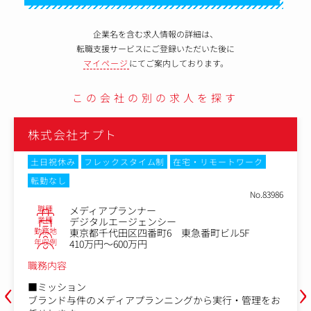
企業名を含む求人情報の詳細は、
転職支援サービスにご登録いただいた後に
マイページ
にてご案内しております。
この会社の別の求人を探す
株式会社オプト
土日祝休み
フレックスタイム制
在宅・リモートワーク
転勤なし
No.83986
職種
メディアプランナー
業種
デジタルエージェンシー
勤務地
東京都千代田区四番町6 東急番町ビル5F
年収例
410万円～600万円
職務内容
‹
›
■ミッション
ブランド与件のメディアプランニングから実行・管理をお