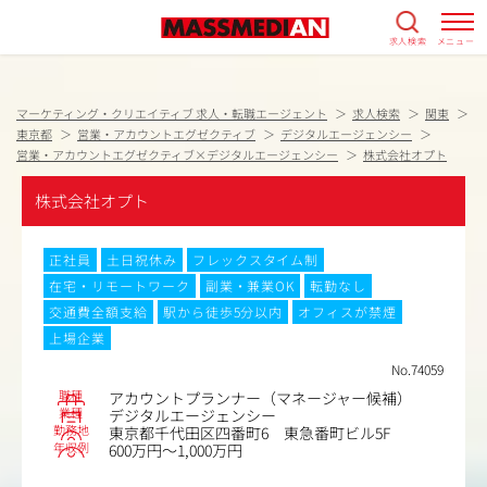
求人検索
メニュー
マーケティング・クリエイティブ 求人・転職エージェント
求人検索
関東
東京都
営業・アカウントエグゼクティブ
デジタルエージェンシー
営業・アカウントエグゼクティブ×デジタルエージェンシー
株式会社オプト
株式会社オプト
正社員
土日祝休み
フレックスタイム制
在宅・リモートワーク
副業・兼業OK
転勤なし
交通費全額支給
駅から徒歩5分以内
オフィスが禁煙
上場企業
No.74059
職種
アカウントプランナー（マネージャー候補）
業種
デジタルエージェンシー
勤務地
東京都千代田区四番町6 東急番町ビル5F
年収例
600万円～1,000万円