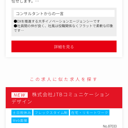
任せします。
具体的には、「KPIの設計・ターゲット設計・メディアの
プランニング・効果検証の設計」をプランニングし、自身
コンサルタントからの一言
がプランニングした内容の実行や、実行後の顧客への実績
●DXを推進する大手イノベーションエージェンシーです
報告までをご対応頂きます。
●社員間の仲が良く、社風は役職関係なくフラットで柔軟な印象
です
■担当業務
●良い意味で実力主義であり、社員のチャレンジを会社として支
・ブランド与件の提案活動
援します
・ブランド与件のメディアを中心とした施策のプランニン
詳細を見る
グ
・ブランド与件の入稿依頼 / 運用 / 実績報告（レポートや
定例含む）
この求人に似た求人を探す
株式会社JTBコミュニケーション
NEW
デザイン
土日祝休み
フレックスタイム制
在宅・リモートワーク
Web面接
No.87033