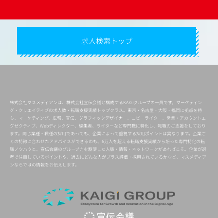
求人検索トップ
株式会社マスメディアンは、株式会社宣伝会議と構成するKAIGIグループの一員です。マーケティン
グ・クリエイティブの求人数・転職支援実績トップクラス。東京・名古屋・大阪・福岡に拠点を持
ち、マーケティング、広報、宣伝、グラフィックデザイナー、コピーライター、営業・アカウントエ
グゼクティブ、Webディレクター、編集者、ライターなど専門職に特化し、転職のご支援をしており
ます。同じ業種・職種の採用であっても、企業によって重視する採用ポイントは異なります。企業ご
との特徴に合わせたアドバイスができるのも、6万人を超える転職支援実績から培った専門特化の転
職ノウハウと、宣伝会議のグループ力を駆使した人脈・情報・ネットワークがあればこそ。企業が選
考で注目しているポイントや、過去にどんな人がプラス評価・採用されているかなど、マスメディア
ンならではの情報をお伝えします。