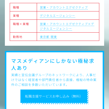
職種
営業・アカウントエグゼクティブ
【ポジションの魅力】
・観光に強みを持つJTBグループの総合広告代理店機能
業種
デジタルエージェンシー
・国内地域と関連する案件が多く、観光誘客プロモーショ
ンや地域活性事業に携わることができる
職種×業種
営業・アカウントエグゼクティブ×デ
・自社のリソースとして、イベント・HRコンサルティング
ジタルエージェンシー
など、広告プロモーションに捉われない解決手法を有して
いる
勤務地
東京都
関東
・担当クライアントだけに限らない、新規案件へのチャレ
ンジ機会多数
・フレキシブルな働き方（コアタイム無しのフレックス勤
務、リモートワーク可）
マスメディアンにしかない
極秘求
【キャリアプラン】
人あり
広告事業のプロフェッショナルを目指すという一つのスペ
シャリストキャリアや、
実績と宣伝会議グループのネットワークにより、人事だ
イベント事業領域やHR領域の営業など、将来的に幅広いキ
けではなく経営者や部門責任者から直接、極秘の特命案
ャリアパスが可能
件のご相談を多数いただいています。
（異動・出向によるキャリア形成、グループ内外において
の人事交流などもあり）
転職支援サービスお申し込み（無料）