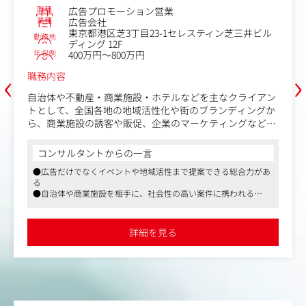
職種
広告プロモーション営業
業種
広告会社
東京都港区芝3丁目23-1セレスティン芝三井ビル
勤務地
ディング 12F
年収例
400万円～800万円
‹
›
職務内容
自治体や不動産・商業施設・ホテルなどを主なクライアン
トとして、全国各地の地域活性化や街のブランディングか
ら、商業施設の誘客や販促、企業のマーケティングなどに
携わっていただきます。
コンサルタントからの一言
営業兼プロデューサーとして、クライアントが抱えている
●広告だけでなくイベントや地域活性まで提案できる総合力があ
あらゆる課題に対して、広告・プロモーションを中心とし
る
た総合的な企画提案やプロジェクト推進を担っていただき
●自治体や商業施設を相手に、社会性の高い案件に携われる
ます。
●企画立案から実施、効果検証まで一気通貫で関われる
●フルフレックスとリモートの制度あり
主な仕事内容：
詳細を見る
・広告プロモーションの企画・実施
・マーケティングリサーチを含む戦略立案・プランニング
・デジタルプロモーションやイベントの企画・実施
・外部協力会社のアサイン・協業促進
・各種コンテンツの企画制作・進行管理
・効果検証および改善提案