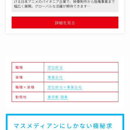
ける日本アニメのパイオニア企業で、映像制作から版権事業まで
・宣伝イベントの実施・出展
幅広く展開。グローバルな活躍が期待できます
・広告出稿、宣伝制作物、関連商品のディレクション・監
●ファンコミュニケーションを重視した宣伝業務で、イベント企
修
画やSNS運営など多岐にわたるプロモーション活動を通じて、国
・宣伝用映像などの制作
内外で影響力を発揮できるポジションです
詳細を見る
●テレワーク制度が整備され、柔軟な働き方が可能。年間休日12
・各種媒体・メディア対応
9日と充実した休暇制度で、ワークライフバランスを保ちながら
・SNS等の運営・管理
働けます
・社内外の関係者との調整
職種
宣伝担当
業種
事業会社
職種×業種
宣伝担当×事業会社
勤務地
東京都
関東
マスメディアンにしかない
極秘求