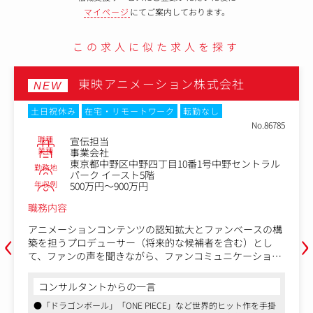
マイページ
にてご案内しております。
この求人に似た求人を探す
東映アニメーション株式会社
NEW
土日祝休み
在宅・リモートワーク
転勤なし
No.86785
職種
宣伝担当
業種
事業会社
東京都中野区中野四丁目10番1号中野セントラル
勤務地
パーク イースト5階
年収例
500万円～900万円
職務内容
‹
›
アニメーションコンテンツの認知拡大とファンベースの構
築を担うプロデューサー（将来的な候補者を含む）とし
て、ファンの声を聞きながら、ファンコミュニケーション
やファン体験の充実に繋がる施策（下記一例）を国内外で
行っていただきます。
コンサルタントからの一言
●「ドラゴンボール」「ONE PIECE」など世界的ヒット作を手掛
・プロモーションの方針策定・企画提案