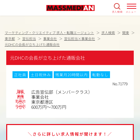
求人検索
メニュー
マーケティング・クリエイティブ 求人・転職エージェント
求人検索
関東
東京都
宣伝担当
事業会社
宣伝担当×事業会社
元DHCの会長が立ち上げた通販会社
元DHCの会長が立ち上げた通販会社
正社員
土日祝休み
残業月20時間以内
転勤なし
No.71779
職種
広告宣伝部（メンバークラス）
業種
事業会社
勤務地
東京都港区
年収例
600万円～700万円
＼さらに詳しい求人情報が聞けます！／