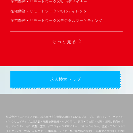
在宅勤務・リモートワーク×Webデザイナー
在宅勤務・リモートワーク×Webディレクター
在宅勤務・リモートワーク×デジタルマーケティング
もっと見る
求人検索トップ
株式会社マスメディアンは、株式会社宣伝会議と構成するKAIGIグループの一員です。マーケティン
グ・クリエイティブの求人数・転職支援実績トップクラス。東京・名古屋・大阪・福岡に拠点を持
ち、マーケティング、広報、宣伝、グラフィックデザイナー、コピーライター、営業・アカウントエ
グゼクティブ、Webディレクター、編集者、ライターなど専門職に特化し、転職のご支援をしており