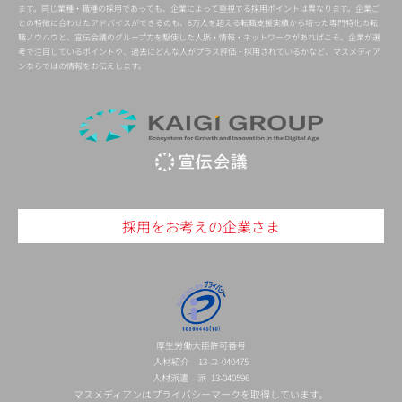
ます。同じ業種・職種の採用であっても、企業によって重視する採用ポイントは異なります。企業ご
との特徴に合わせたアドバイスができるのも、6万人を超える転職支援実績から培った専門特化の転
職ノウハウと、宣伝会議のグループ力を駆使した人脈・情報・ネットワークがあればこそ。企業が選
考で注目しているポイントや、過去にどんな人がプラス評価・採用されているかなど、マスメディア
ンならではの情報をお伝えします。
採用をお考えの企業さま
厚生労働大臣許可番号
人材紹介 13-ユ-040475
人材派遣 派 13-040596
マスメディアンはプライバシーマークを取得しています。