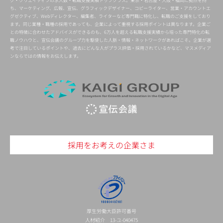
グ・クリエイティブの求人数・転職支援実績トップクラス。東京・名古屋・大阪・福岡に拠点を持
ち、マーケティング、広報、宣伝、グラフィックデザイナー、コピーライター、営業・アカウントエ
グゼクティブ、Webディレクター、編集者、ライターなど専門職に特化し、転職のご支援をしており
ます。同じ業種・職種の採用であっても、企業によって重視する採用ポイントは異なります。企業ご
との特徴に合わせたアドバイスができるのも、6万人を超える転職支援実績から培った専門特化の転
職ノウハウと、宣伝会議のグループ力を駆使した人脈・情報・ネットワークがあればこそ。企業が選
考で注目しているポイントや、過去にどんな人がプラス評価・採用されているかなど、マスメディア
ンならではの情報をお伝えします。
採用をお考えの企業さま
厚生労働大臣許可番号
人材紹介 13-ユ-040475