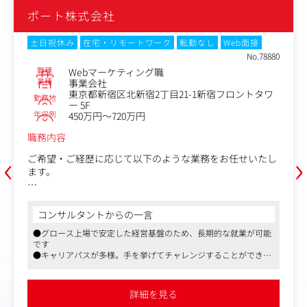
ポート株式会社
土日祝休み
在宅・リモートワーク
転勤なし
Web面接
No.78880
職種
Webマーケティング職
業種
事業会社
東京都新宿区北新宿2丁目21-1新宿フロントタワ
勤務地
ー 5F
年収例
450万円～720万円
職務内容
‹
›
ご希望・ご経歴に応じて以下のような業務をお任せいたし
ます。
・CRM（ナーチャリング・プロモーション企画の立案、実
行）
コンサルタントからの一言
・LPO / EFO（ランディングページ / フォームの企画及び
●グロース上場で安定した経営基盤のため、長期的な就業が可能
最適化）
です
・プロダクト企画およびディレクション
●キャリアパスが多様。手を挙げてチャレンジすることができる
・SEO対策（コンテンツ作成/アルゴリズム分析/仮説立案/
文化も根付いています
検証など）
●社会に貢献することで自らの成長も実感できる環境が整ってい
・Web広告の企画、導入、運用（広告運用） など
ます
詳細を見る