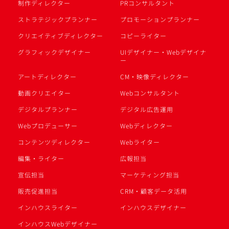
制作ディレクター
PRコンサルタント
ストラテジックプランナー
プロモーションプランナー
クリエイティブディレクター
コピーライター
グラフィックデザイナー
UIデザイナー・Webデザイナ
ー
アートディレクター
CM・映像ディレクター
動画クリエイター
Webコンサルタント
デジタルプランナー
デジタル広告運用
Webプロデューサー
Webディレクター
コンテンツディレクター
Webライター
編集・ライター
広報担当
宣伝担当
マーケティング担当
販売促進担当
CRM・顧客データ活用
インハウスライター
インハウスデザイナー
インハウスWebデザイナー