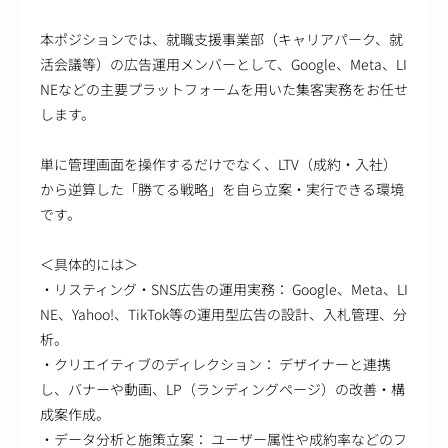
本ポジションでは、就職支援事業部（キャリアパーク、就
活会議等）の広告運用メンバーとして、Google、Meta、LI
NEなどの主要プラットフォームを用いた集客実務をお任せ
します。
単に管理画面を操作するだけでなく、LTV（成約・入社）
から逆算した「勝てる戦略」を自ら立案・実行できる環境
です。
＜具体的には＞
・リスティング・SNS広告の運用実務： Google、Meta、LI
NE、Yahoo!、TikTok等の運用型広告の設計、入札管理、分
析。
・クリエイティブのディレクション： デザイナーと連携
し、バナーや動画、LP（ランディングページ）の改善・構
成案作成。
・データ分析と施策立案： ユーザー属性や成約率などのフ