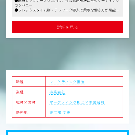
●医療ビッグデータを活用し、社会課題解決に挑むリーディング
画設計・モデレーター
カンパニー
・リサーチ結果に基づくインサイト抽出および報告書作成
●フレックスタイム制・テレワーク導入で柔軟な働き方が可能
・医療ビッグデータ（レセプトデータ等）を活用した定性
●製薬・医療機器業界向けマーケティング支援で専門性を発揮
調査のプランニング
・プロジェクトマネジメント
詳細を見る
職種
マーケティング担当
業種
事業会社
職種×業種
マーケティング担当×事業会社
勤務地
東京都
関東