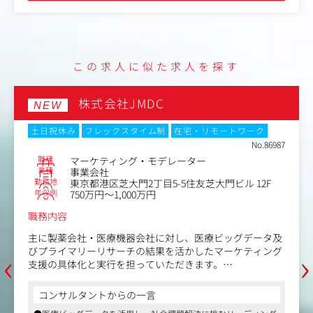
【仕事内容（変更の範囲）】無
この求人に似た求人を探す
株式会社JMDC
NEW
土日祝休み
フレックスタイム制
在宅・リモートワーク
No.86987
職種
マーケティング・モデレーター
業種
事業会社
勤務地
東京都港区芝大門2丁目5-5住友芝大門ビル 12F
年収例
750万円～1,000万円
職務内容
主に製薬会社・医療機器会社に対し、医療ビッグデータ及
‹
›
びプライマリーリサーチの結果を活かしたマーケティング
支援の具体化と実行を担っていただきます。
【具体的な業務内容】
コンサルタントからの一言
・医師・患者を対象とした定性調査（インタビュー）の企