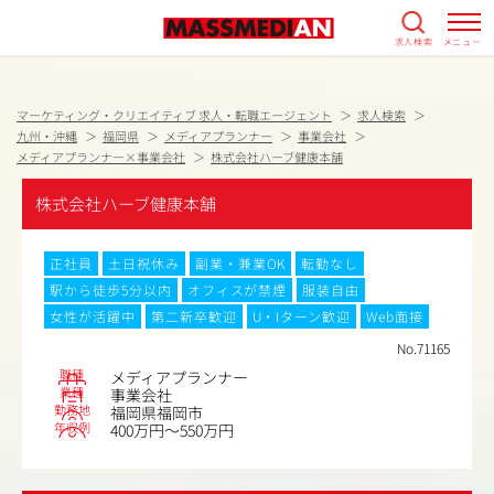
求人検索
メニュー
マーケティング・クリエイティブ 求人・転職エージェント
求人検索
九州・沖縄
福岡県
メディアプランナー
事業会社
メディアプランナー×事業会社
株式会社ハーブ健康本舗
株式会社ハーブ健康本舗
正社員
土日祝休み
副業・兼業OK
転勤なし
駅から徒歩5分以内
オフィスが禁煙
服装自由
女性が活躍中
第二新卒歓迎
U・Iターン歓迎
Web面接
No.71165
職種
メディアプランナー
業種
事業会社
勤務地
福岡県福岡市
年収例
400万円～550万円