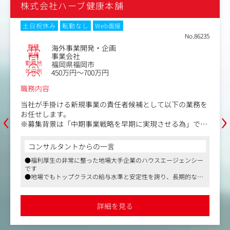
株式会社ハーブ健康本舗
土日祝休み
転勤なし
Web面接
No.86235
職種
海外事業開発・企画
業種
事業会社
勤務地
福岡県福岡市
年収例
450万円～700万円
職務内容
当社が手掛ける新規事業の責任者候補として以下の業務を
‹
›
お任せします。
※募集背景は「中期事業戦略を早期に実現させる為」で
す。
コンサルタントからの一言
■事業全体の戦略立案、実行・管理
●福利厚生の非常に整った地場大手企業のハウスエージェンシー
■販促企画とバックオフィスの業務＆人材マネジメント
です
■事業全体の収支管理（売上・利益の最大化）
●地場でもトップクラスの給与水準と安定性を誇り、長期的な視
点で働きやすい環境が魅力的です
＜この求人の魅力ポイント＞
●未経験から海外事業や新規事業の責任者候補として、代表直下
独学でマーケティングを身に着け、100億規模の事業を創
で経営スキルを磨ける環境です
詳細を見る
出した代表の直下で、幅広い経営スキルを習得可能。
スピーディなキャリアアップを実現したい方や、社歴に関