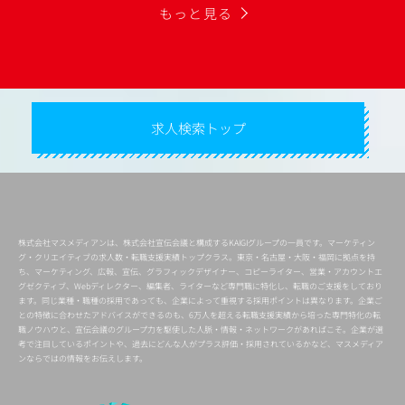
もっと見る
求人検索トップ
株式会社マスメディアンは、株式会社宣伝会議と構成するKAIGIグループの一員です。マーケティン
グ・クリエイティブの求人数・転職支援実績トップクラス。東京・名古屋・大阪・福岡に拠点を持
ち、マーケティング、広報、宣伝、グラフィックデザイナー、コピーライター、営業・アカウントエ
グゼクティブ、Webディレクター、編集者、ライターなど専門職に特化し、転職のご支援をしており
ます。同じ業種・職種の採用であっても、企業によって重視する採用ポイントは異なります。企業ご
との特徴に合わせたアドバイスができるのも、6万人を超える転職支援実績から培った専門特化の転
職ノウハウと、宣伝会議のグループ力を駆使した人脈・情報・ネットワークがあればこそ。企業が選
考で注目しているポイントや、過去にどんな人がプラス評価・採用されているかなど、マスメディア
ンならではの情報をお伝えします。