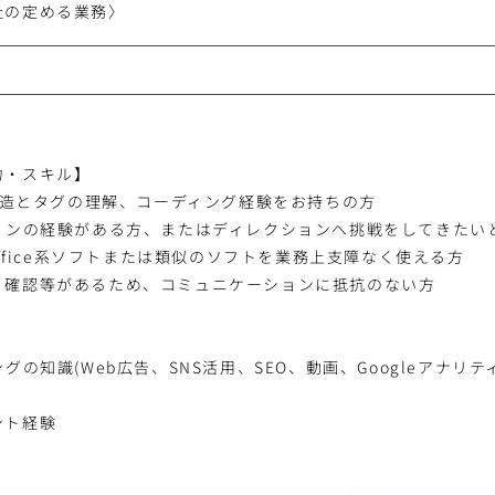
社の定める業務〉
力・スキル】
の構造とタグの理解、コーディング経験をお持ちの方
ションの経験がある方、またはディレクションへ挑戦をしてきたい
Office系ソフトまたは類似のソフトを業務上支障なく使える方
、確認等があるため、コミュニケーションに抵抗のない方
グの知識(Web広告、SNS活用、SEO、動画、Googleアナリ
ント経験