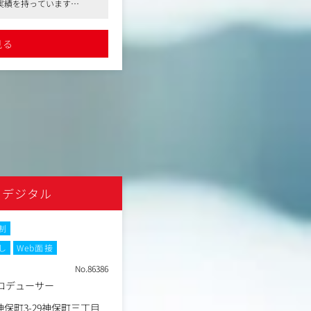
の実績を持っています
●現在はホテルやレストラン等のtoC事
て取り組んでいただく想定
〈具体的な業務内容〉
的にも働きやすい環境です
す
●Google Tag Manager（GTM）および G
●安定した経営基盤を持ち、長期的にも
（GA4）の設計
見る
詳細を見る
●タグ設定・動作検証・CRMツール（S
ディネート提案などの企画
した各種フォームの設計
手配・小道具作成などの撮
●制作・開発ディレクション
●各事業会社が行うデジタル施策（We
に付き、チームが円滑に撮
の効果計測サポート、ガイドライン策
けるディレクション支援 など
画内容に沿って、レタッチ
わる業務 など
業務】
＆デジタル
株式会社ハイサイド
制
土日祝休み
フレックスタイム制
転
し
Web面接
職種
EC販促企画
No.86386
業種
事業会社
ロデューサー
勤務地
東京都目黒区中目黒1丁目8-
年収例
320万円～480万円
保町3-29神保町三丁目