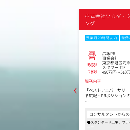
ダ・グローバルホールディ
株式会社ツカダ・
ング
転勤なし
残業月20時間以内
転勤
No.83987
職種
マーケティング担当
広報PR
業種
事業会社
区海岸1丁目16-1ニューピア竹芝サウ
東京都港区海岸
勤務地
12F
スタワー 12F
年収例
～530万円
490万円～510
‹
職務内容
ルホールディングが展開する「ベスト
「ベストアニバーサリー
のデジタルマーケティングの企画戦略
る広報・PRポジション
クション・サービサイトの運用等を担
。
〈具体的には〉
1. 広報・PR戦略の立案
からの一言
コンサルタントからの
容〉
・経営ビジョンに基づい
、ブライダル業界のリーディングカンパ
●スタンダード上場、ブラ
ティング戦略提案、実行、支援
ン戦略の設計
ニー
レクション
・新サービス・プロダク