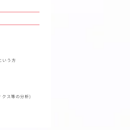
という方
ティクス等の分析)