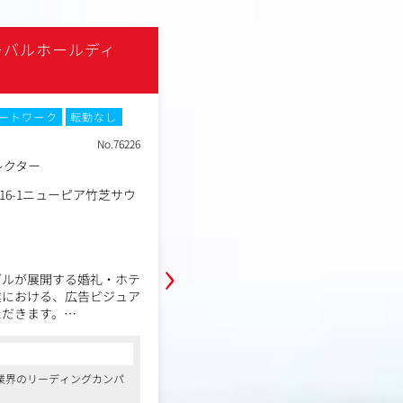
ーバルホールディ
株式会社ツカダ・グローバ
ング
ートワーク
転勤なし
残業月20時間以内
転勤なし
No.76226
職種
レクター
デジタルマーケティング担
業種
事業会社
16-1ニューピア竹芝サウ
東京都港区海岸1丁目16-
勤務地
スタワー 12F
年収例
435万円～720万円
›
職務内容
ダルが展開する婚礼・ホテ
ツカダ・グローバルホールディング
業における、広告ビジュア
ーケティングを推進する立場として
ただきます。
（GTM/GA4/CRM等）の構築・運
業会社のマーケティング支援を担っ
現場のデータ計測環境を整え、グル
コンサルタントからの一言
の企画進行・撮影ディレク
タドリブンな意思決定の文化を醸成
業界のリーディングカンパ
●スタンダード上場、ブライダル業界の
。
な成長を実現することがミッション
ニー
ィネートを創造し、広告ビ