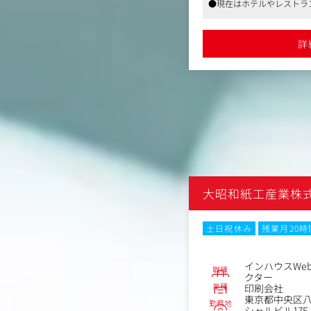
ストラン等のtoC事業を多数展開していま
●現在はホテルやレストラ
サリー各サービスサイトの運用管理
企画・運営
す
・プレスリリースの執筆
を持ち、長期的にも働きやすい環境です
●安定した経営基盤を持ち
とのリレーション構築
詳細を見る
詳
サリーについて〉
当日のおもてなしまで、ブライダルの
2. 現場実務の牽引（プ
ツをワンストップサービスでお届けで
・SNS公式アカウント
ライダルコンテンツ企業です。
ンテンツ制作のディレク
・危機管理広報（リスク
事対応
・社内広報（インナーブ
の醸成
m
大昭和紙工産業株
ックスタイム制
転勤なし
土日祝休み
残業月20
No.86138
ル運用担当
インハウスWe
職種
クター
業種
谷区幡ヶ谷１丁目２９－２THESTEP
印刷会社
東京都中央区八
勤務地
～600万円
シャルビル17F