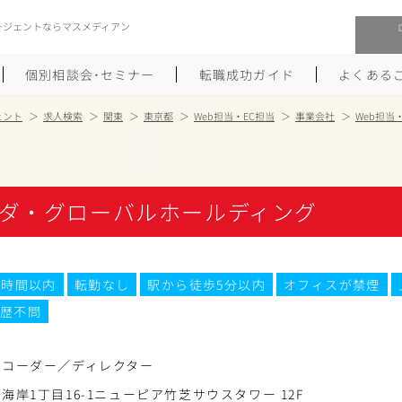
ージェントならマスメディアン
個別相談会･セミナー
転職成功ガイド
よくある
ェント
求人検索
関東
東京都
Web担当・EC担当
事業会社
Web担当
転職活動を始めるにあたり
メーカー・事業会社への転職
履歴書のつくり方
大手広告会社への転職
ダ・グローバルホールディング
職務経歴書のつくり方
エグゼクティブ転職
ポートフォリオのつくり方
しゅふクリ･ママクリ転職
0時間以内
転勤なし
駅から徒歩5分以内
オフィスが禁煙
歴不問
面接対策
年収アップ転職
未経験から広告業界への転職
Uターン･Iターン転職
スコーダー／ディレクター
海岸1丁目16-1ニューピア竹芝サウスタワー 12F