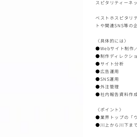
スピタリティーネ
ベストホスピタリテ
トや関連SNS等の
〈具体的には〉
●Webサイト制作
●制作ディレクシ
●サイト分析
●広告運用
●SNS運用
●外注管理
●社内報告資料作成
〈ポイント〉
●業界トップの「
●川上から川下ま