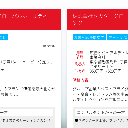
グローバルホールディ
株式会社ツカダ・グロ
ング
なし
残業月20時間以内
在宅・リモ
No.85607
職種
広告ビジュアルディ
業種
事業会社
1丁目16-1ニューピア竹芝サウ
東京都港区海岸1丁目
勤務地
スタワー 12F
年収例
万円
350万円～520万円
職務内容
」のブランド価値を最大化させ
グループ企業のベストブライ
の募集です。
ル・宴会・レストラン等の事
ルディレクションをご担当い
と実行
〈具体的には〉
一言
コンサルタントからの一言
た中長期的なコミュニケーショ
同社のウェディング広告写真
イダル業界のリーディングカンパ
●スタンダード上場、ブライダル
ションを行っていただきます
ニー
トのローンチ、PRイベントの
自社の強みを理解したコーデ