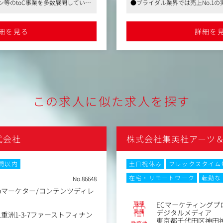
ン等のtoC事業を多数展開していま
●ブライダル業界では売上No.1
ジュアル強化など裁量を持っ
●安定した経営基盤を持ち、長期
、メディアリストの構築、記者
です。
、長期的にも働きやすい環境です
細を見る
詳細を
●撮影企画提案及び打合せ
レイング）
●コンセプト・シーン・コー
運用・インフルエンサーおよびコ
●スケジュール管理・モデル
ション
影準備
マネジメント）体制の構築と有
●ディレクター・カメラマン
影できるようにサポート
ランディング）による組織文化
●データ納品までの進行（企
この求人に似た求人を探す
ャーに共有）
●そのほか制作物の作成にまつ
【変更の範囲：会社の定める
式会社
株式会社集英社アーツ
時間以内
土日祝休み
フレックスタイム
在宅・リモートワーク
転勤な
No.86648
bマーケター/コンテンツディレ
職種
ECマーケティングプ
業種
デジタルメディア
重洲1-3-7ファーストフィナン
東京都千代田区神田神