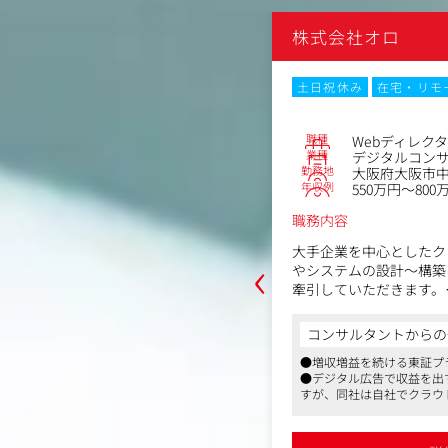
株式会社オロ
・リモートワーク
Web面接
土日祝休み
在宅・リモ
No.83218
職種
トセールス
Webディレク
業種
コンサルティング会社
デジタルコン
勤務地
黒区伏見町4-4-1日生伏見町ビル本館7
大阪府大阪市中央
年収例
550万円～800
～570万円
職務内容
‹
大手企業を中心としたク
、日本全国でビジネスを展開する有名
やシステムの設計～構築
ライアントのデジタルマーケティング
牽引していただきます。
ています。
クライアントのビジネス
や保険業など、様々な業界のクライア
技術を選定し、最上流か
コンサルタントからの
ティング課題に対し、デジタルテクノ
「司令塔」となるポジシ
からの一言
提案～実行をご担当いただきます。
●増収増益を続ける東証プ
て、広告/Web業界での就業経験は問いま
●デジタル広告で収益を出
リリースして終わりでは
すが、同社は自社でクラウ
「論理的思考力」を最大の武器とす
ジョン率最適化を見据え
ン・味の素・京セラなどナショナルクラ
の半数はクリエイターやエ
の『戦略パートナー』です。
グ活動の基盤となるよう
豊富です
す
るのではなく、ヒアリングした内容や
ていただきます。
金経営・東証プライム上場・従業員は340
●ニーズの高いCRM領域