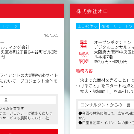
株式会社オロ
ートワーク
土日祝休み
在宅・リモートワ
No.71605
職種
ター
オープンポジション
業種
サルティング会社
デジタルコンサルテ
区谷町2丁目6-4 谷町ビル3階
大阪府大阪市中央区伏
勤務地
万円
ル本館7階
年収例
352万円～409万円
職務内容
ライアントの大規模Webサイト
「決まった商材を売ること」
において、プロジェクト全体を
つけること」をスタート地点
上拡大・認知向上」を牽引し
課題に対し、最適なWeb手法と
らプロジェクトを成功へ導く
一言
クライアントの事業成長のた
ョンです。
コンサルタントからの一言
ていない課題の抽出、わかっ
ライム企業です
すエージェンシーは数多くありま
●今回の募集に際して、広告/We
課題に対して適切にアプロー
なく、その後の運用やコンバー
ドサービスも展開しており、社員
せん
ポジションです。
、クライアントのマーケティン
ンジニアという構成になっていま
●日産自動車・イオン・味の素・
なサイト構築・改善をリードし
イアントとの実績が豊富です
（具体的な業務内容）
を軸としたデジタルマーケティング
●創業以来黒字無借金経営・東証プ