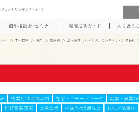
ージェントならマスメディアン
個別相談会･セミナー
転職成功ガイド
よくある
ェント
求人検索
関東
東京都
法人営業
デジタルコンサルティング会社
転職活動を始めるにあたり
メーカー・事業会社への転職
履歴書のつくり方
大手広告会社への転職
職務経歴書のつくり方
エグゼクティブ転職
ポートフォリオのつくり方
しゅふクリ･ママクリ転職
み
残業月20時間以内
在宅・リモートワーク
副業・兼業O
研修制度充実
上場企業
中途入社5割以上
女性が活躍中
面接対策
年収アップ転職
未経験から広告業界への転職
Uターン･Iターン転職