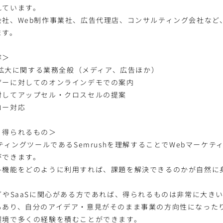
れています。
会社、Web制作事業社、広告代理店、コンサルティング会社など
ます。
容＞
認知拡大に関する業務全般（メディア、広告ほか）
ザーに対してのオンラインデモでの案内
対してアップセル・クロスセルの提案
ロー対応
・得られるもの＞
ケティングツールであるSemrushを理解することでWebマーケ
ができます。
各機能をどのように利用すれば、課題を解決できるのかが自然に
グやSaaSに関心がある方であれば、得られるものは非常に大き
もあり、自分のアイデア・意見がそのまま事業の方向性になった
環境で多くの経験を積むことができます。