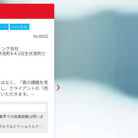
株式会社オロ
ーク
Web面接
土日祝休み
No.85322
職種
オープンポジション
業種
ィング会社
デジタルコンサルティング
勤務地
見町4-4-1日生伏見町ビ
東京都目黒区目黒3丁目9-
年収例
400万円～720万円
職務内容
›
ご志向性やスキルに応じて、同社か
ではなく、「真の課題を見
をご提案します。
とし、クライアントの「売
ていただきます。
【ご提案する可能性のあるポジショ
・フィールドセールス
コンサルタントからの一言
めにクライアントも気づい
「ZAC」の新規クライアントへの提
ていても解決できていない
●東証プライムに上場しており、創業以来
といったフィールドセールスに携わ
b業界での就業経験は問いま
のデジタルエージェンシー。安定した経
チし、案件を創出していく
信頼関係を築いた上での受注を目指
●社員のみなさんはお人柄の良い方が多く
・カスタマーサクセス
京セラなどナショナルクラ
しての成長を促すなど、社員を大切にす
既存顧客（ZAC/ZAC Enterpris
添い、定着・浸透、利活用促進のた
ライム上場・従業員は340