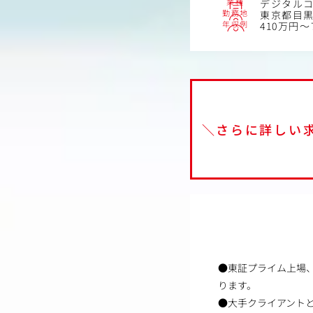
業種
デジタル
勤務地
東京都目黒
年収例
410万円～
＼さらに詳しい
●東証プライム上場
ります。
●大手クライアントと