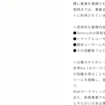
標に事業を展開さ
現時点では、事業
トに利用されてい
＜具体的な業務内
●Semrushの
●トライアルユー
●既存ユーザーに
●その他顧客フォ
＜仕事のやりがい
世界No.1のマー
の知識を得ること
ツールを理解し、
で、
Webマーケティン
また、新規事業で
とやりがいがある