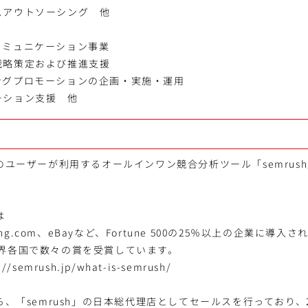
スアウトソーシング 他
コミュニケーション事業
戦略策定および推進支援
ングプロモーションの企画・実施・運用
ーション支援 他
上のユーザーが利用するオールインワン競合分析ツール「semrus
。
は
oking.com、eBayなど、Fortune 500の25％以上の企業に導
世界各国で数々の賞を受賞しています。
/semrush.jp/what-is-semrush/
ら、「semrush」の日本総代理店としてセールスを行っており、2