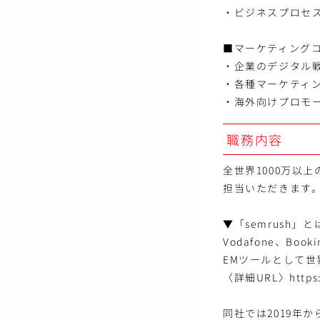
・ビジネスプロセ
■マーケティング
・企業のデジタル
・各種マーケティ
・海外向けプロモ
職務内容
全世界1000万以
担当いただきます
▼「semrush」と
Vodafone、Bo
EMツールとして
〈詳細URL〉https:/
同社では2019年か