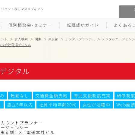
ージェントならマスメディアン
個別相談会･セミナー
転職成功ガイド
よくある
ェント
求人検索
関東
東京都
デジタルプランナー
デジタルエージェンシ
株式会社電通デジタル
転職活動を始めるにあたり
メーカー・事業会社への転職
履歴書のつくり方
大手広告会社への転職
デジタル
職務経歴書のつくり方
エグゼクティブ転職
ポートフォリオのつくり方
しゅふクリ･ママクリ転職
み
転勤なし
交通費全額支給
育児支援制度充実
研修制
内
設立5年以内
社員平均年齢20代
女性が活躍中
Web面
面接対策
年収アップ転職
未経験から広告業界への転職
Uターン･Iターン転職
アカウントプランナー
エージェンシー
東新橋1-8-1電通本社ビル