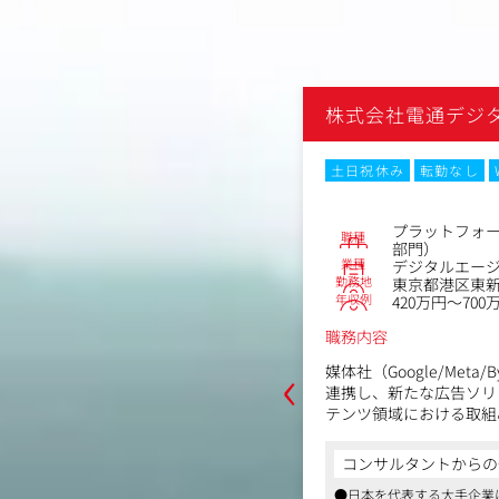
デジタル
株式会社電通デジ
なし
土日祝休み
転勤なし
No.85584
サルタント
プラットフォー
職種
エージェンシー
部門）
業種
区東新橋1-8-1電通本社ビル
デジタルエー
勤務地
1,000万円
東京都港区東新橋
年収例
420万円～700
職務内容
‹
媒体社（Google/Meta/B
ジタルマーケティングパートナーとし
連携し、新たな広告ソリ
場で、システム企画・提案の超上流か
テンツ領域における取組
貫して支援しており、クライアントの
プ全体とプラットフォー
ディア（WEB／ECサイト、アプ
からの一言
目指すプロジェクトの立
システムの提案・設計・構築・サポート
コンサルタントからの
手企業はもちろんのこと、外資企業から
などにおけるITコンサルティング業務
国内外クライアントのデジタル戦略を上
●日本を代表する大手企業
＜具体的には＞