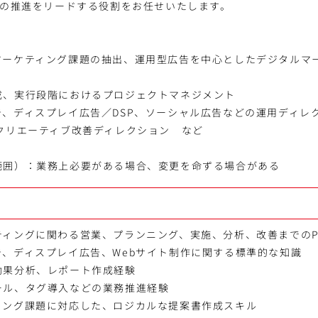
Aの推進をリードする役割をお任せいたします。
マーケティング課題の抽出、運用型広告を中心としたデジタルマ
成、実行段階におけるプロジェクトマネジメント
告、ディスプレイ広告／DSP、ソーシャル広告などの運用ディレ
クリエーティブ改善ディレクション など
範囲）：業務上必要がある場合、変更を命ずる場合がある
ィングに関わる営業、プランニング、実施、分析、改善までのP
告、ディスプレイ広告、Webサイト制作に関する標準的な知識
効果分析、レポート作成経験
ール、タグ導入などの業務推進経験
ィング課題に対応した、ロジカルな提案書作成スキル