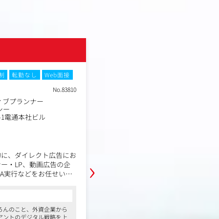
株式会社電通デジタル
制
転勤なし
Web面接
土日祝休み
フレックスタイム制
転
No.83810
職種
ィブプランナー
顧客体験デザインコンサル
業種
シー
デジタルエージェンシー
勤務地
-1電通本社ビル
東京都港区東新橋1-8-1電
年収例
600万円～1,500万円
職務内容
的に、ダイレクト広告にお
ユーザー視点に基づいたCX（顧客体
›
ー・LP、動画広告の企
るコンサルタントを募集します。
CA実行などをお任せいた
ペルソナ設計からカスタマージャーニー
てAIを活用したプランニ
施策との連動、UI改善提案まで、C
す。
立案から実行までをリードしていた
コンサルタントからの一言
ろんのこと、外資企業から
●日本を代表する大手企業はもちろんの
・ペルソナ設計・カスタマージャー
アントのデジタル戦略を上
の引き合いも多く、国内外クライアント