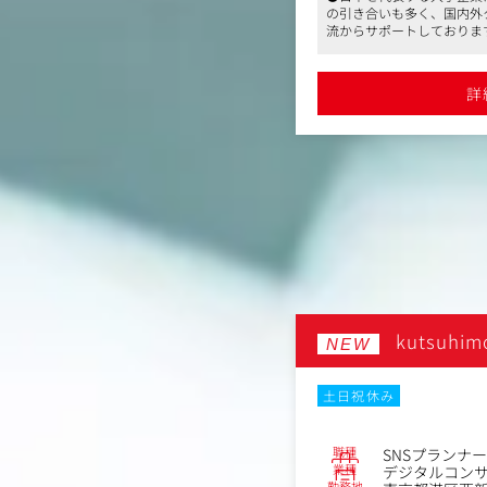
だきます。
おります
の引き合いも多く、国内外
・広告主のマーケティン
広告業界はもちろん、コンサル、Sier、事
流からサポートしておりま
告プロダクトの販売
門など、さまざまな業界出身者で構成さ
●さまざまなポジションで
・媒体社と協力した新規
ア構築におけるデジタルエクスペリエ
社者も多く、互いを認め合う文化も浸透
実績がある企業です。ご不
詳細を見る
の開発
CMS/EC/CRM etc)の導入＆運用
詳
ョンで、マスメディアンから多数の採用
・コンテンツ制作領域に
でのITソリューションの企画・提案・
。ご不明点などあればご相談ください
・コンテンツ領域におけ
めとしたSI業務
範囲にわたる連携を行いDX推進のた
＜入社後のイメージ＞
テーションとプロジェクトマネジメン
■入社直後
既存メンバーの指導の下
ス選定支援、既存システム（ツール）
クライアントに対する提
応を行う。
ロジェクトにおけるPM/PMO業務支援
動、各種プラットフォーマーとの協業
■半年～1年後
ど
クライアントのキャンペ
各広告プロダクトの販売
＞
会社
kutsuhi
NEW
務等。
規模案件メイン
データやコンテンツなど
当たり2～3案件担当（担当作業、規模
広告プロダクトの開発・
月20時間以内
フレックスタイム制
土日祝休み
ーク
Web面接
 医療関係者向けマーケティングのデ
職種
SNSプランナー
No.86600
業種
デジタルコン
 CRM領域とEC・D2C領域のデー
デジタル
勤務地