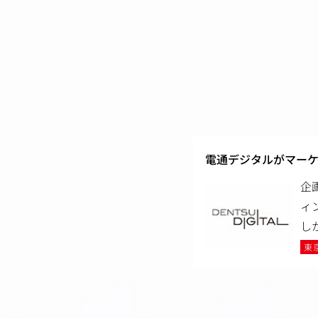
電通デジタルがマー
企
ィ
し
東