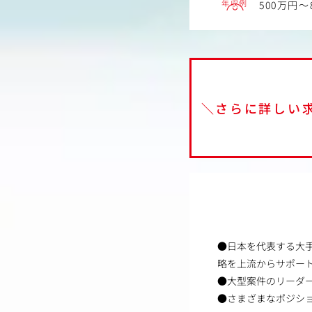
年収例
500万円～
＼さらに詳しい
●日本を代表する大
略を上流からサポー
●大型案件のリーダ
●さまざまなポジシ