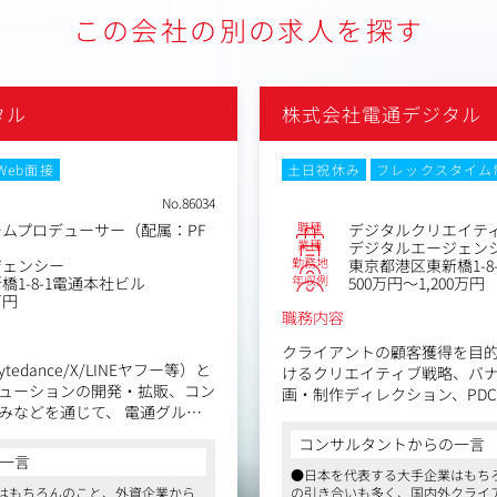
この会社の別の求人を探す
タル
株式会社電通デジタル
Web面接
土日祝休み
フレックスタイム
No.86034
職種
ムプロデューサー（配属：PF
デジタルクリエイテ
業種
デジタルエージェン
勤務地
ジェンシー
東京都港区東新橋1-8
年収例
1-8-1電通本社ビル
500万円～1,200万円
万円
職務内容
クライアントの顧客獲得を目
ytedance/X/LINEヤフー等）と
けるクリエイティブ戦略、バナ
ューションの開発・拡販、コン
画・制作ディレクション、PD
みなどを通じて、 電通グルー
します。さらには、案件によっ
マーの双方のビジネス最大化を
ングにも携わっていただきま
コンサルタントからの一言
案・推進をお願いします。
一言
●日本を代表する大手企業はもち
＜具体的には＞
はもちろんのこと、外資企業から
の引き合いも多く、国内外クライ