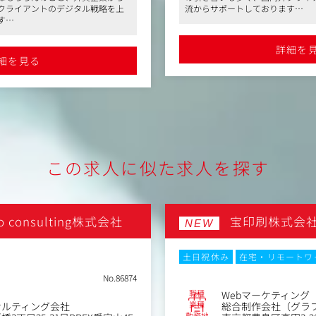
・クライアントに向き合い、
クライアントのデジタル戦略を上
流からサポートしております
グ施策全体の目的を把握した広
を担う
す
●リモート可、フレックスタイム
・電通デジタル内や電通グル
、マスメディアンから多数の採用
ソリューションや広告メニュー
ソースをフル活用
明点などあればご相談ください
詳細を
・さまざまな専門スタッフで
細を見る
おける新たな価値創出
推進（品質・スケジュール・
る新たな価値基準の開発
・必要に応じてWeb解析、LP
いただきます
業務内容（変更の範囲）：業
、各媒体の特長を理解しつつ、
を命ずる場合がある
案活動や媒体社とのフロント対
この求人に似た求人を探す
ーン全体の目的を考慮しつつ、
、それに伴う媒体社との折衷業
mo consulting株式会社
宝印刷株式会
NEW
特定領域における中長期的な
体制構築・推進を行う。
土日祝休み
在宅・リモートワ
No.86874
職種
Webマーケティング
業種
サルティング会社
総合制作会社（グラフ
勤務地