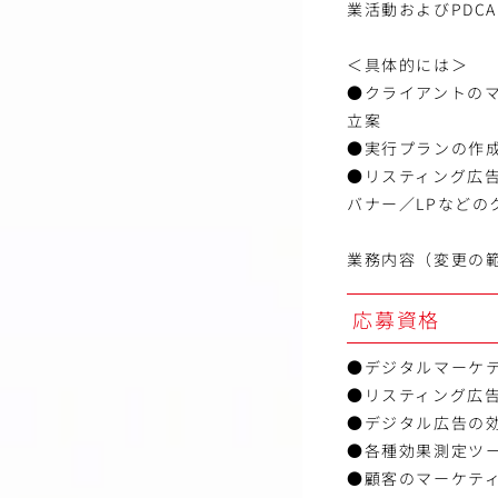
業活動およびPDC
＜具体的には＞
●クライアントの
立案
●実行プランの作
●リスティング広
バナー／LPなどの
業務内容（変更の
応募資格
●デジタルマーケテ
●リスティング広
●デジタル広告の
●各種効果測定ツ
●顧客のマーケテ