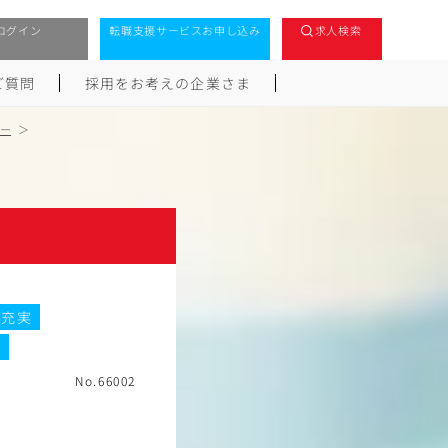
ログイン
転職支援サービスお申し込み
求人検索
ご質問
採用をお考えの企業さま
ー
度充実
接
No.66002