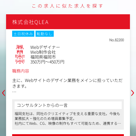
※各種Webサイトの制作はもちろん、メディアミックス型
この求人に似た求人を探す
の提案実績も多数。
枠に縛られない、幅広いご提案が可能です。
※今回の募集背景は、お客様から多くの案件をいただいて
株式会社QLEA
いることからの、増員募集です。
土日祝休み
転勤なし
No.82200
職種
Webデザイナー
業種
Web制作会社
勤務地
福岡県福岡市
年収例
350万円～450万円
職務内容
主に、Webサイトのデザイン業務をメインに担っていただ
‹
›
きます。
具体的には、不動産（マンションの物件サイトやデベロッ
パー自社サイト等）が多く、それ以外の病院、IT、ホテ
コンサルタントからの一言
ル、社団法人関連等もあります。
福岡支社は、同社のクリエイティブを支える重要な支社。今後も
業務拡大・強化のため増員募集予定。
社内にはWebコーダーも在籍しておりますので、デザイン
社内にてWeb、CG、映像の制作もすべて可能なため、連携するこ
が中心で携わっていただける環境です。
とでお客様にクオリティの高いクリエイティブを提供できる環境
希望に応じて、コーディング領域や映像の領域にも踏み込
です。