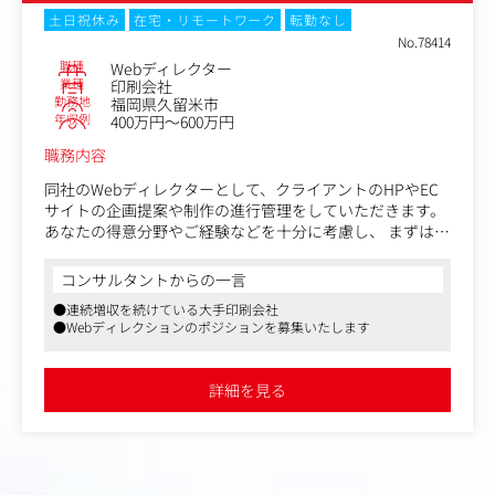
土日祝休み
在宅・リモートワーク
転勤なし
No.78414
職種
Webディレクター
業種
印刷会社
勤務地
福岡県久留米市
年収例
400万円～600万円
職務内容
同社のWebディレクターとして、クライアントのHPやEC
サイトの企画提案や制作の進行管理をしていただきます。
あなたの得意分野やご経験などを十分に考慮し、 まずは以
下のような各種制作およびディレクション業務をお任せし
ます。
コンサルタントからの一言
●連続増収を続けている大手印刷会社
クライアントは、卸売・スーパー・食品メーカー・化粧品
●Webディレクションのポジションを募集いたします
メーカーなどをはじめとした中小企業が中心です。 担当営
業から情報の共有を受けたのち、お客様のご要望をヒアリ
ング。 サイトのコンセプト企画書の作成～ご提案、金額か
詳細を見る
ら納期まで、一括してご提案を実施します。
※大まかな作業量を見積もり、無理のない納期をクライア
ントに提案していますので、 ご自身で業務をコントロール
し、効率的に働くことが可能です。