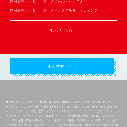
在宅勤務・リモートワーク×Webディレクター
在宅勤務・リモートワーク×デジタルマーケティング
もっと見る
求人検索トップ
株式会社マスメディアンは、株式会社宣伝会議と構成するKAIGIグループの一員です。マーケティン
グ・クリエイティブの求人数・転職支援実績トップクラス。東京・名古屋・大阪・福岡に拠点を持
ち、マーケティング、広報、宣伝、グラフィックデザイナー、コピーライター、営業・アカウントエ
グゼクティブ、Webディレクター、編集者、ライターなど専門職に特化し、転職のご支援をしており
ます。同じ業種・職種の採用であっても、企業によって重視する採用ポイントは異なります。企業ご
との特徴に合わせたアドバイスができるのも、6万人を超える転職支援実績から培った専門特化の転