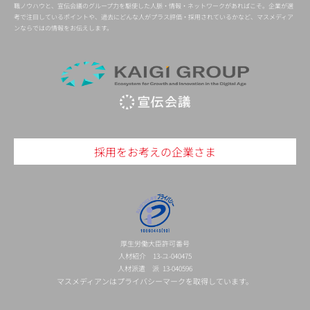
職ノウハウと、宣伝会議のグループ力を駆使した人脈・情報・ネットワークがあればこそ。企業が選
考で注目しているポイントや、過去にどんな人がプラス評価・採用されているかなど、マスメディア
ンならではの情報をお伝えします。
採用をお考えの企業さま
厚生労働大臣許可番号
人材紹介 13-ユ-040475
人材派遣 派 13-040596
マスメディアンはプライバシーマークを取得しています。