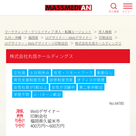
求人検索
メニュー
マーケティング・クリエイティブ 求人・転職エージェント
求人検索
九州・沖縄
福岡県
UIデザイナー・Webデザイナー
印刷会社
UIデザイナー・Webデザイナー×印刷会社
株式会社丸信ホールディングス
株式会社丸信ホールディングス
正社員
土日祝休み
在宅・リモートワーク
転勤なし
育児支援制度充実
研修制度充実
オフィスが禁煙
女性社員が5割以上
女性が活躍中
第二新卒歓迎
学歴不問
U・Iターン歓迎
No.64785
職種
Webデザイナー
業種
印刷会社
勤務地
福岡県久留米市
年収例
400万円～600万円