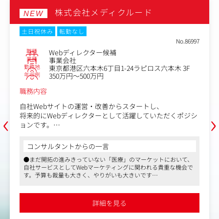
員の良きお手本となっていただくことも期待しています。
また、有力アートディレクターの仕事を間近で垣間見なが
株式会社メディクルード
NEW
ら腕を磨き実績を積み上げていただくことで将来的にご自
身にもアートディレクターのキャリアパスが拓けていま
土日祝休み
転勤なし
す。
No.86997
職種
Webディレクター候補
業種
事業会社
勤務地
東京都港区六本木6丁目1-24ラピロス六本木 3F
年収例
350万円～500万円
職務内容
自社Webサイトの運営・改善からスタートし、
‹
›
将来的にWebディレクターとして活躍していただくポジシ
ョンです。
経験の有無よりも、自ら考え学ぶ意欲を重視し、若手を着
実に育成する採用枠です。
コンサルタントからの一言
入社後は、既存HPの制作・更新業務やコンテンツ企画か
●まだ開拓の進みきっていない「医療」のマーケットにおいて、
らお任せします。
自社サービスとしてWebマーケティングに関われる貴重な機会で
経験やスキルに応じた業務からスタートし、Web制作の実
す。予算も裁量も大きく、やりがいも大きいです
務を通じて着実にスキルを積み重ねながら、
●オフィスは最寄駅より徒歩1分。完全分煙されたキレイなオフ
将来的にはデータ分析やSEO・AIO（AI最適化）対策、AB
ィスです。福利厚生サービスを使い、同ビル内にあるスポーツジ
テストなどを取り入れたディレクション業務へと幅を広げ
ムで汗を流してから出社される方もいらっしゃいます。オフィス
詳細を見る
界隈はランチどころや飲み食いどころも豊富です
ていけます。
●変化の激しい美容業界においても設立20年を超えて会社も安定