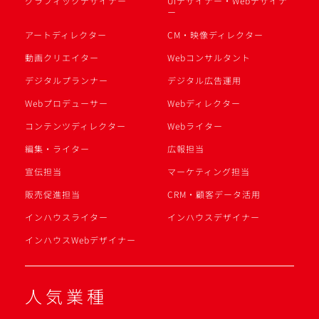
グラフィックデザイナー
UIデザイナー・Webデザイナ
ー
アートディレクター
CM・映像ディレクター
動画クリエイター
Webコンサルタント
デジタルプランナー
デジタル広告運用
Webプロデューサー
Webディレクター
コンテンツディレクター
Webライター
編集・ライター
広報担当
宣伝担当
マーケティング担当
販売促進担当
CRM・顧客データ活用
インハウスライター
インハウスデザイナー
インハウスWebデザイナー
人気業種