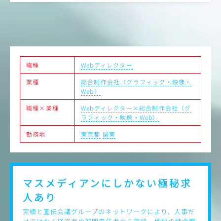
しており、長期的に働ける環境です。同社の注力する分野など
【具体的には】
は、今後更にマーケットが拡大していくことが予想され、将来性
・Webサイトの新規制作・運用・管理
も高いです
・データ解析・効果検証：Google Analytics等のツールを
●出産・子育て両立支援も充実しており、最大3年間と標準より
も長い育児休暇や、復帰後の時短も推奨。育休取得社員の復帰率
用いた解析、年間数億円規模のWeb広告（リスティング・
も高く、ライフステージの変化に合わせて無理なく働ける環境が
DSP等）の効果検証
整っています
・施策の企画・提案：検証結果をもとにした、サイト最適
化のための次の施策立案
職種
Webディレクター
・UI・UXの改善：現場へのヒアリング（ユーザーの声や使
業種
総合制作会社（グラフィック・映像・
い勝手の回収）に基づいた、最適なサイト設計
Web）
データ分析だけでなく、クリニックの「現場の声」を大切
職種×業種
Webディレクター×総合制作会社（グ
にしながら、
ラフィック・映像・Web）
集客に直結するサイト改善を行えるのがこの仕事の面白さ
です。
勤務地
東京都
関東
【入社後の流れ・教育体制】
いち早くWebディレクターとして一人立ちできるよう、先
輩が並走しながら実践教育（OJT）を行います。あなたの
スキルに合わせて、できるところからお任せしていきま
マスメディアンにしかない
極秘求
す。
人あり
【ステップアップのイメージ】
実績と宣伝会議グループのネットワークにより、人事だ
Step 1：まずはWeb制作からスタート