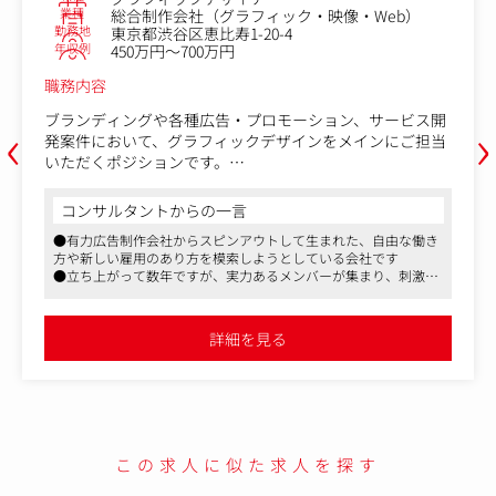
業種
総合制作会社（グラフィック・映像・Web）
勤務地
東京都渋谷区恵比寿1-20-4
年収例
450万円～700万円
職務内容
‹
›
ブランディングや各種広告・プロモーション、サービス開
発案件において、グラフィックデザインをメインにご担当
いただくポジションです。
屋外広告や新聞広告、雑誌広告、ポスター、パッケージ、
ロゴ、CDジャケットなど、オフライン領域で幅広いアウト
コンサルタントからの一言
プットを手掛けていただく可能性があります。
●有力広告制作会社からスピンアウトして生まれた、自由な働き
方や新しい雇用のあり方を模索しようとしている会社です
ファブリカが大切にしているのは「クライアントが求めて
●立ち上がって数年ですが、実力あるメンバーが集まり、刺激の
いることに対してベストを尽くす」こと。
ある仕事に溢れています
密なコミュニケーションを大切にし、チーム全体がデザイ
●今の会社がハードワーク過ぎて将来が見えないデザイナーさ
ンと真剣に向き合い、常にクオリティの高いクリエイティ
ん、グラフィック領域で幅広く面白いシゴトを手掛けたいクリエ
詳細を見る
イターさんには特にチェックしていただきたい求人です
ブを提供することを心がけています。
メンバーの意見を取り入れ、新しい発想も大切にすること
でデザインの幅を広げ業界のトップランナーであり続ける
ことを目指しています。
この求人に似た求人を探す
今回の採用では上記のクリエイティブ業務に加えて若手社