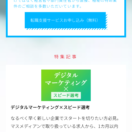
けではなく経営者や部門責任者から直接、極秘の特命案
ページ構成の企画、HTML・CSSコーディング、
件のご相談を多数いただいています。
デザイン、LP（ランディングページ）の設計など、
クリエイティブの基礎を実践します。
転職支援サービスお申し込み（無料）
Step 2：マーケティングの視点を養う
アクセス状況の確認・分析、SEO・AIO対策、オウンドメ
ディアの運用、
リスティング広告やアフィリエイトの活用、AIツールの実
践活用などを通じて、
「集客に繋がるWebの動かし方」を学びます。
特集記事
Step 3：プロのWebディレクターへ
分析データや「クリニックの現場の声」をもとに、
新たな企画やサイト改善を提案。医師や社内部署との調
整、
プロジェクト全体の管理など、本格的なディレクション業
務へと幅を広げます。
デジタルマーケティング×スピード選考
なるべく早く新しい企業でスタートを切りたい方必見。
マスメディアンで取り扱っている求人から、1カ月以内