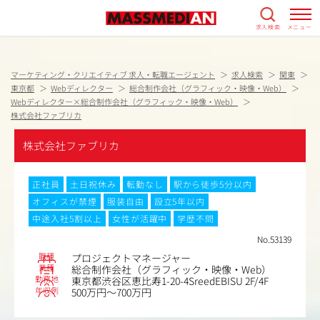
求人検索
メニュー
マーケティング・クリエイティブ 求人・転職エージェント
求人検索
関東
東京都
Webディレクター
総合制作会社（グラフィック・映像・Web）
Webディレクター×総合制作会社（グラフィック・映像・Web）
株式会社ファブリカ
株式会社ファブリカ
正社員
土日祝休み
転勤なし
駅から徒歩5分以内
オフィスが禁煙
服装自由
設立5年以内
中途入社5割以上
女性が活躍中
学歴不問
No.53139
職種
プロジェクトマネージャー
業種
総合制作会社（グラフィック・映像・Web）
勤務地
東京都渋谷区恵比寿1-20-4SreedEBISU 2F/4F
年収例
500万円～700万円