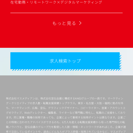
在宅勤務・リモートワーク×デジタルマーケティング
もっと見る
求人検索トップ
株式会社マスメディアンは、株式会社宣伝会議と構成するKAIGIグループの一員です。マーケティン
グ・クリエイティブの求人数・転職支援実績トップクラス。東京・名古屋・大阪・福岡に拠点を持
ち、マーケティング、広報、宣伝、グラフィックデザイナー、コピーライター、営業・アカウントエ
グゼクティブ、Webディレクター、編集者、ライターなど専門職に特化し、転職のご支援をしており
ます。同じ業種・職種の採用であっても、企業によって重視する採用ポイントは異なります。企業ご
との特徴に合わせたアドバイスができるのも、6万人を超える転職支援実績から培った専門特化の転
職ノウハウと、宣伝会議のグループ力を駆使した人脈・情報・ネットワークがあればこそ。企業が選
考で注目しているポイントや、過去にどんな人がプラス評価・採用されているかなど、マスメディア