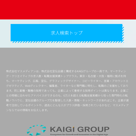
求人検索トップ
株式会社マスメディアンは、株式会社宣伝会議と構成するKAIGIグループの一員です。マーケティン
グ・クリエイティブの求人数・転職支援実績トップクラス。東京・名古屋・大阪・福岡に拠点を持
ち、マーケティング、広報、宣伝、グラフィックデザイナー、コピーライター、営業・アカウントエ
グゼクティブ、Webディレクター、編集者、ライターなど専門職に特化し、転職のご支援をしており
ます。同じ業種・職種の採用であっても、企業によって重視する採用ポイントは異なります。企業ご
との特徴に合わせたアドバイスができるのも、6万人を超える転職支援実績から培った専門特化の転
職ノウハウと、宣伝会議のグループ力を駆使した人脈・情報・ネットワークがあればこそ。企業が選
考で注目しているポイントや、過去にどんな人がプラス評価・採用されているかなど、マスメディア
ンならではの情報をお伝えします。