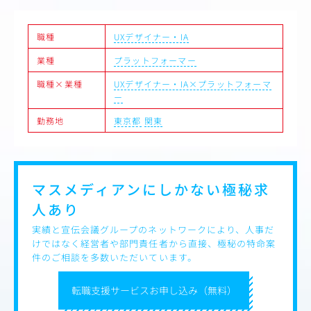
職種
UXデザイナー・IA
業種
プラットフォーマー
職種×業種
UXデザイナー・IA×プラットフォーマ
ー
勤務地
東京都
関東
マスメディアンにしかない
極秘求
人あり
実績と宣伝会議グループのネットワークにより、人事だ
けではなく経営者や部門責任者から直接、極秘の特命案
件のご相談を多数いただいています。
転職支援サービスお申し込み（無料）