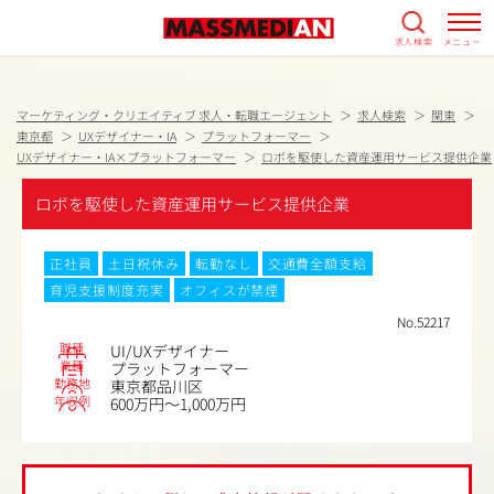
求人検索
メニュー
マーケティング・クリエイティブ 求人・転職エージェント
求人検索
関東
東京都
UXデザイナー・IA
プラットフォーマー
UXデザイナー・IA×プラットフォーマー
ロボを駆使した資産運用サービス提供企業
ロボを駆使した資産運用サービス提供企業
正社員
土日祝休み
転勤なし
交通費全額支給
育児支援制度充実
オフィスが禁煙
No.52217
職種
UI/UXデザイナー
業種
プラットフォーマー
勤務地
東京都品川区
年収例
600万円～1,000万円