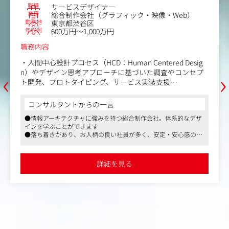
職種
サービスデザイナー
業種
総合制作会社（グラフィック・映像・Web）
勤務地
東京都渋谷区
年収例
600万円～1,000万円
職務内容
・人間中心設計プロセス（HCD：Human Centered Desig
‹
›
n）やデザイン思考アプローチに基づいた調査やコンセプ
ト開発、プロトタイピング、サービス実装支援
・事業開発、サービス改善のためのプロジェクト設計とフ
ァシリテーション
コンサルタントからの一言
・組織のサービス提供プロセス改善のためのガバナンスや
●情報アーキテクチャに強みを持つ総合制作会社。体系的なデザ
マインドセット開発
インを学ぶことができます
・アプリやWebサービスの企画から実装までのディレクシ
●落ち着きがあり、お人柄の良い社員が多く、安定・安心感のあ
ョン
る社風が特徴です
●リモート可、残業時間少なめと働きやすい環境です
詳細を見る