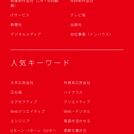
映像制作会社（CM・Web動
Web制作会社
画）
ITサービス
テレビ局
新聞社
出版社
デジタルメディア
自社事業（インハウス）
人気キーワード
大手広告会社
外資系広告会社
正社員
ハイクラス
エグゼクティブ
クリエイティブ
Webクリエイティブ
Web・デジタル
エンジニア
英語が活かせる
Uターン・Iターン（UIター
柔軟な働き方