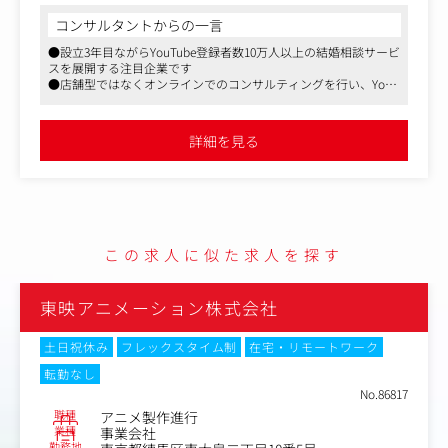
急拡大させています。
コンサルタントからの一言
●設立3年目ながらYouTube登録者数10万人以上の結婚相談サービ
現在、さらなる認知拡大に向けて新規チャンネルの立ち上
スを展開する注目企業です
げや投稿本数の増加を進めていますが、コンテンツの量が
●店舗型ではなくオンラインでのコンサルティングを行い、YouT
増えても「信頼性とクオリティ」は妥協できません。
ubeやSNSで集客を行っています
誤字脱字や細部の表現がブランドの信頼性そして視聴者の
●フルリモート可、副業可、服装・髪型自由の働きやすい環境で
人生を左右するからこそ、公開前の動画を徹底的にチェッ
す
詳細を見る
クし、動画のクオリティを担保する動画制作アシスタント
を募集します。
〈具体的な業務〉
●動画の品質チェック・修正（メイン業務）
・公開前動画におけるテロップの誤字脱字、日本語の違和
この求人に似た求人を探す
感、表記揺れの徹底的なチェックと修正
・結婚相談所としてのブランドイメージに合わせた表現ト
ーン（言葉遣いや演出のニュアンス）の調整・統一
東映アニメーション株式会社
・概要欄の制作、各種リンクの確認
・動画アップロード、予約投稿の管理
土日祝休み
フレックスタイム制
在宅・リモートワーク
・公開前動画コンテンツ全体の品質チェック（音声、映像
転勤なし
の乱れ、、BGMの音量バランス等）
No.86817
・制作チームへのフィードバック・ディレクション
職種
アニメ製作進行
業種
事業会社
●外部・内部の動画編集者に対し、具体的な修正指示や改
勤務地