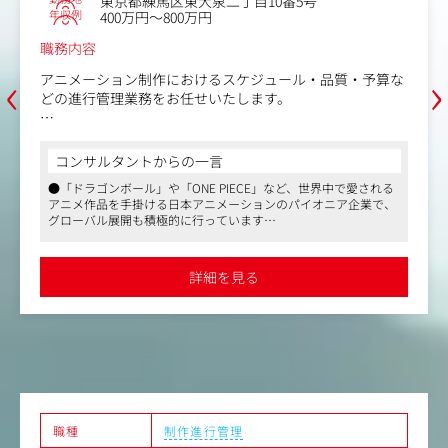
東京都練馬区東大泉二丁目10番5号
善提案の伝達
年収例
400万円～800万円
・編集者のスキル向上に繋がるポジティブかつ的確なフィ
ードバック
職務内容
・品質基準（レギュレーション）の策定・運用
‹
›
アニメーション制作におけるスケジュール・品質・予算な
どの進行管理業務をお任せいたします。
●新規YouTubeチャンネル立ち上げに伴う、コンテンツ品
質基準（編集ルール、禁止表現、トーン＆マナー）の策定
＜具体的な業務内容＞
・マニュアルのアップデートおよびチーム内への周知・徹
■制作スケジュールの進行管理業務：
底
コンサルタントからの一言
・各工程のスケジュール作成、進捗管理
●「ドラゴンボール」や「ONE PIECE」など、世界中で愛される
・スケジュール通りに進行できるよう、各部門や協力会社
〈ポジションの魅力〉
アニメ作品を手掛ける日本アニメーションのパイオニア企業で、
と連携・調整をする
●「ヒット動画」を生み出す一連のプロセスに深く関わる
グローバル展開も積極的に行っています
■品質管理業務：
ことができる
●アニメーション制作の美術セクションに特化した進行管理業務
・各工程での制作物の品質チェック
を担当。作品の世界観を支える重要なポジションで、スケジュー
どれだけ魅力的な動画も、クオリティが低ければ視聴者は
・問題が生じた場合の修正・改善対応
ルや品質、予算管理を通じて制作を支援します
離脱してしまいます。あなたのチェックと改善提案を経
詳細を見る
●フレックスタイム制や月8～12回の在宅勤務が可能で、柔軟な
■予算管理業務：
て、動画が正しく見てほしい人に見られるように磨き上げ
働き方を実現。年間休日129日とワークライフバランスも充実し
・制作予算の管理
られ、数万人～数十万人に届くヒット動画へと成長してい
ています
・予算内に収まるようにコストを調整し、適宜見直しや追
くプロセスをチームの中心で実感できます。
加の相談を行う
■海外出張、研修を想定（期間は要相談）
主な出張先はTOEI ANIMATION PHILS., INC.（フィリピン）
職種
制作進行管理