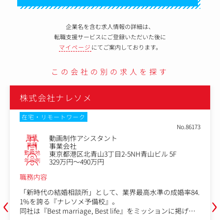
企業名を含む求人情報の詳細は、
転職支援サービスにご登録いただいた後に
マイページ
にてご案内しております。
この会社の別の求人を探す
株式会社ナレソメ
在宅・リモートワーク
No.86173
職種
動画制作アシスタント
業種
事業会社
勤務地
東京都港区北青山3丁目2-5NH青山ビル 5F
年収例
329万円～490万円
職務内容
‹
›
「新時代の結婚相談所」として、業界最高水準の成婚率84.
1%を誇る『ナレソメ予備校』。
同社は『Best marriage, Best life』をミッションに掲げ、
会員様の「結婚後の50年続く幸せ」の実現に向け、事業を