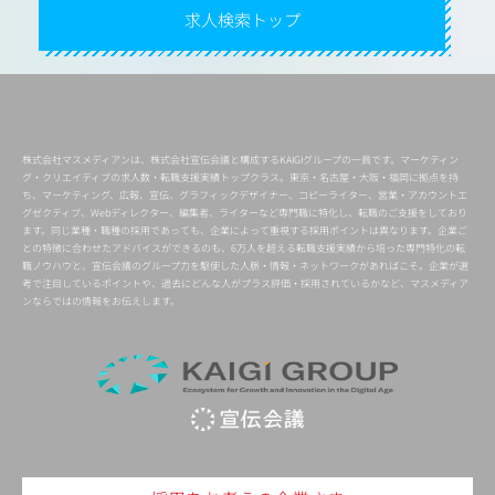
求人検索トップ
株式会社マスメディアンは、株式会社宣伝会議と構成するKAIGIグループの一員です。マーケティン
グ・クリエイティブの求人数・転職支援実績トップクラス。東京・名古屋・大阪・福岡に拠点を持
ち、マーケティング、広報、宣伝、グラフィックデザイナー、コピーライター、営業・アカウントエ
グゼクティブ、Webディレクター、編集者、ライターなど専門職に特化し、転職のご支援をしており
ます。同じ業種・職種の採用であっても、企業によって重視する採用ポイントは異なります。企業ご
との特徴に合わせたアドバイスができるのも、6万人を超える転職支援実績から培った専門特化の転
職ノウハウと、宣伝会議のグループ力を駆使した人脈・情報・ネットワークがあればこそ。企業が選
考で注目しているポイントや、過去にどんな人がプラス評価・採用されているかなど、マスメディア
ンならではの情報をお伝えします。