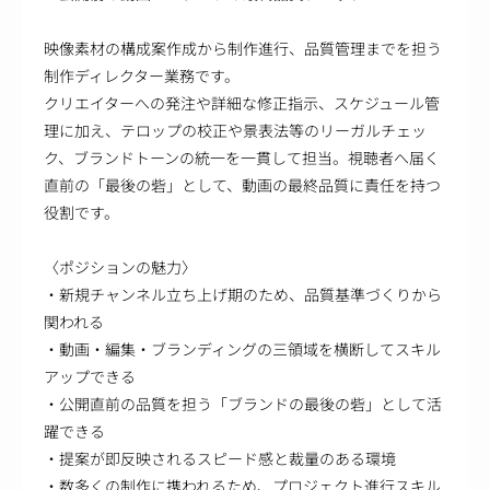
映像素材の構成案作成から制作進行、品質管理までを担う
制作ディレクター業務です。
クリエイターへの発注や詳細な修正指示、スケジュール管
理に加え、テロップの校正や景表法等のリーガルチェッ
ク、ブランドトーンの統一を一貫して担当。視聴者へ届く
直前の「最後の砦」として、動画の最終品質に責任を持つ
役割です。
〈ポジションの魅力〉
・新規チャンネル立ち上げ期のため、品質基準づくりから
関われる
・動画・編集・ブランディングの三領域を横断してスキル
アップできる
・公開直前の品質を担う「ブランドの最後の砦」として活
躍できる
・提案が即反映されるスピード感と裁量のある環境
・数多くの制作に携われるため、プロジェクト進行スキル