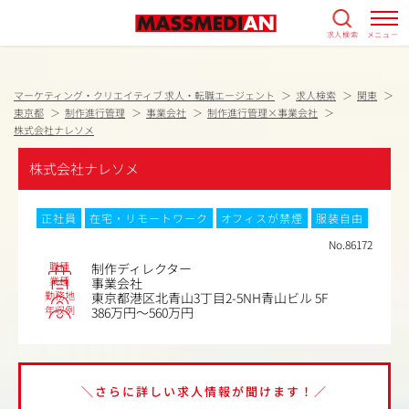
求人検索
メニュー
マーケティング・クリエイティブ 求人・転職エージェント
求人検索
関東
東京都
制作進行管理
事業会社
制作進行管理×事業会社
株式会社ナレソメ
株式会社ナレソメ
正社員
在宅・リモートワーク
オフィスが禁煙
服装自由
No.86172
職種
制作ディレクター
業種
事業会社
勤務地
東京都港区北青山3丁目2-5NH青山ビル 5F
年収例
386万円～560万円
＼さらに詳しい求人情報が聞けます！／