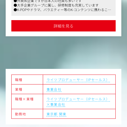
●社員の人柄に定評
大を
【仕事内容】
●ナショナルクライアントと直接取引
プラ
・クライアント訪問、ヒアリング、プレゼン、営業との連
と
●予算の大きい案件に携われる
す。
携
ても
・コミュニケーション戦略の設計
詳細を見る
・戦略に基づいたアクティベーション企画プランニング・
企画書作成および提案
・版権元およびクライアントとの折衝
管
・社内外のクリエイターへのクリエイティブディレクショ
ン、品質管理
・プロジェクト施策の制作進行、予算管理
企
・施策の効果分析・改善提案
実行
職種
ライツプロデューサー（IPセールス）
業種
事業会社
職種×業種
ライツプロデューサー（IPセールス）
×事業会社
勤務地
東京都
関東