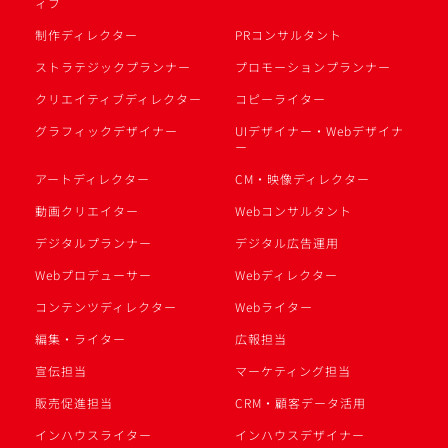
ィブ
制作ディレクター
PRコンサルタント
ストラテジックプランナー
プロモーションプランナー
クリエイティブディレクター
コピーライター
グラフィックデザイナー
UIデザイナー・Webデザイナ
ー
アートディレクター
CM・映像ディレクター
動画クリエイター
Webコンサルタント
デジタルプランナー
デジタル広告運用
Webプロデューサー
Webディレクター
コンテンツディレクター
Webライター
編集・ライター
広報担当
宣伝担当
マーケティング担当
販売促進担当
CRM・顧客データ活用
インハウスライター
インハウスデザイナー