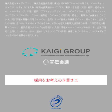
株式会社マスメディアンは、株式会社宣伝会議と構成するKAIGIグループの一員です。マーケティン
グ・クリエイティブの求人数・転職支援実績トップクラス。東京・名古屋・大阪・福岡に拠点を持
ち、マーケティング、広報、宣伝、グラフィックデザイナー、コピーライター、営業・アカウントエ
グゼクティブ、Webディレクター、編集者、ライターなど専門職に特化し、転職のご支援をしており
ます。同じ業種・職種の採用であっても、企業によって重視する採用ポイントは異なります。企業ご
との特徴に合わせたアドバイスができるのも、6万人を超える転職支援実績から培った専門特化の転
職ノウハウと、宣伝会議のグループ力を駆使した人脈・情報・ネットワークがあればこそ。企業が選
考で注目しているポイントや、過去にどんな人がプラス評価・採用されているかなど、マスメディア
ンならではの情報をお伝えします。
採用をお考えの企業さま