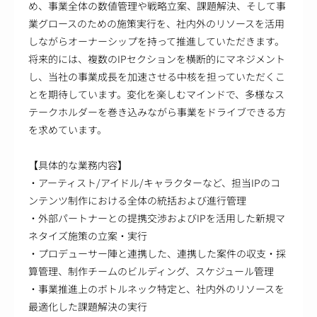
め、事業全体の数値管理や戦略立案、課題解決、そして事
業グロースのための施策実行を、社内外のリソースを活用
しながらオーナーシップを持って推進していただきます。
将来的には、複数のIPセクションを横断的にマネジメント
し、当社の事業成長を加速させる中核を担っていただくこ
とを期待しています。変化を楽しむマインドで、多様なス
テークホルダーを巻き込みながら事業をドライブできる方
を求めています。
【具体的な業務内容】
・アーティスト/アイドル/キャラクターなど、担当IPのコ
ンテンツ制作における全体の統括および進行管理
・外部パートナーとの提携交渉およびIPを活用した新規マ
ネタイズ施策の立案・実行
・プロデューサー陣と連携した、連携した案件の収支・採
算管理、制作チームのビルディング、スケジュール管理
・事業推進上のボトルネック特定と、社内外のリソースを
最適化した課題解決の実行