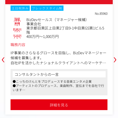
土日祝休み
フレックスタイム制
No.85969
プロダクションプロデューサー（マネージャー候
職種
補）
業種
事業会社
東京都目黒区上目黒2丁目9-1中目黒GS第1ビル5
勤務地
階
年収例
400万円～1,000万円
職務内容
‹
›
音楽・アニメ・キャラクターなどのIP価値を最大化するた
め、制作・プロダクション機能の新規立ち上げに伴い、Pr
oductionチームのマネージャー候補を募集します。
経営/事業部とのコミュニケーションをとりながら、各専
門クリエイティブを束ねてアウトプットまで導き統合的に
コンサルタントからの一言
デザインしていただきます。
●こっちのけんとをプロデュースする音楽エンタメ企業
●アーティストのプロデュース、楽曲制作、宣伝までを自社で行
【具体的な業務内容】
います
・グッズ・MV・イベント等の各プロジェクトにおけるス
●日本発のコンテンツを、世界中に届ける仲間を探しています
ケジュール、予算、品質のトータルコントロール
・制作現場（撮影・製造・興行）におけるディレクション
詳細を見る
および進行管理の実行徹底
・外部協力会社やクリエイターの選定、発注、納品管理を