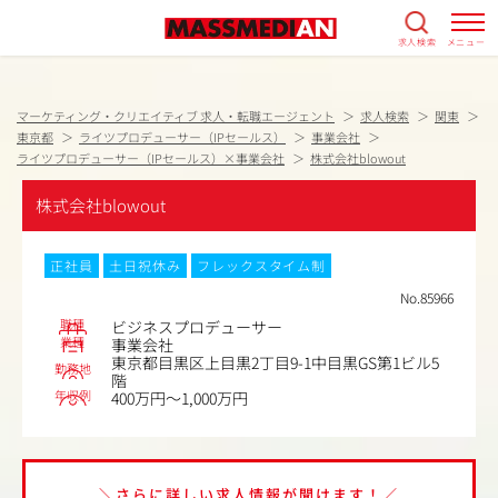
求人検索
メニュー
マーケティング・クリエイティブ 求人・転職エージェント
求人検索
関東
東京都
ライツプロデューサー（IPセールス）
事業会社
ライツプロデューサー（IPセールス）×事業会社
株式会社blowout
株式会社blowout
正社員
土日祝休み
フレックスタイム制
No.85966
職種
ビジネスプロデューサー
業種
事業会社
東京都目黒区上目黒2丁目9-1中目黒GS第1ビル5
勤務地
階
年収例
400万円～1,000万円
＼さらに詳しい求人情報が聞けます！／