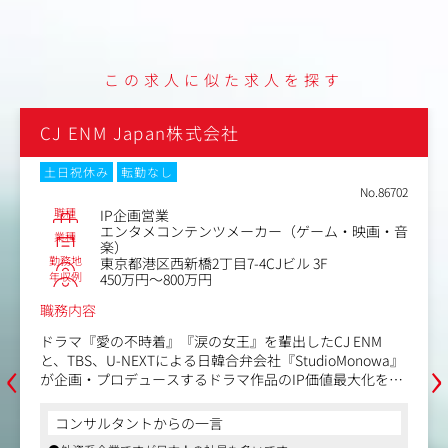
含むリソースマネジメント
・香盤表や進行表、見積管理表など、プロジェクト推進に
不可欠なドキュメントの作成・整備
・属人的な制作フローを排し、内製化組織としての再現性
この求人に似た求人を探す
ある制作体制の設計・構築
・プロデューサーの企画意図を深く理解し、現場レベルで
の最適な表現手法への落とし込み
株式会社クリーク・アンド・リバー社
・制作過程で発生する予期せぬトラブルやボトルネックの
特定および現場での即時解決
土日祝休み
在宅・リモートワーク
・映像・物販・興行を横断した、各アウトプット間のクオ
6702
No.8659
リティ・トーンのマナー管理
職種
プロデューサー
業種
・音
クリエイティブエージェンシー
【ポジションの魅力】
勤務地
東京都港区新橋4丁目1-1新虎通りCORE
・分断されがちな幅広い制作領域を横断して経験すること
年収例
500万円～800万円
で、フルスタックな制作力が身につく
職務内容
・既存のフローに従うだけでなく、制作のルールや組織の
形そのものを自らデザインできる
大手クライアントのアクティベーション施策のプランニン
・「何でも形にできるスペシャリスト」として、特定のジ
グからディレクションまでご担当いただきます。
‹
›
ャンルに縛られない代替不可能なキャリア構築
a』
なかでもクライアントからご相談いただくことの多い「IP
を目
を活用したプロモーション提案」に注力していくべく、IP
ン
領域におけるプロデューススキルをもってチームをけん引
コンサルタントからの一言
観や
いただきます。
●東証一部上場企業
まら