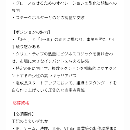
・グロースさせるためのオペレーションの型化と組織への
展開
・ステークホルダーとのとの調整や交渉
【ポジションの魅力】
・「0→1」と「1→10」の両面に携わり、事業を勝たせる
手触り感がある
・クリエイティブの熱量にビジネスロジックを掛け合わ
せ、市場に大きなインパクトを与える快感
・特定のIPに閉じず、複数セクションを横断的にマネジメ
ントする希少性の高いキャリアパス
・急成長スタートアップにおいて、組織のスタンダードを
自ら作り上げていく圧倒的な当事者意識
応募資格
【必須要件】
下記のうちいずれか
・IP、ゲーム、映像、音楽、VTuber事業等の制作現場また