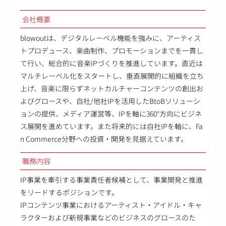
会社概要
blowoutは、デジタルレーベル機能を強みに、アーティス
トプロデュース、楽曲制作、プロモーションまでを一貫し
て行い、総合的に音楽IPづくりを推進しています。直近は
マルチレーベル化をスタートし、垂直展開的に組織を立ち
上げ、音楽に限らずネットカルチャーコンテンツの創出お
よびグロースや、自社/他社IPを活用したBtoBソリューシ
ョンの提供、メディア運営等、IPを軸に360°方向にビジネ
ス展開を進めています。また将来的には自社IPを軸に、Fa
n Commerce分野への投資・開発を見据えています。
職務内容
IP事業を牽引する事業責任者候補として、事業開発と推進
をリードするポジションです。
IPコンテンツ事業におけるアーティスト・アイドル・キャ
ラクターおよび新規事業などのビジネスのグロースのた