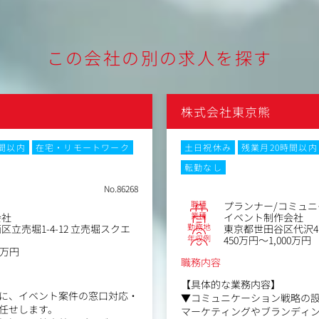
この会社の別の求人を探す
株式会社東京熊
時間以内
在宅・リモートワーク
土日祝休み
残業月20時間以内
転勤なし
No.86268
職種
プランナー/コミュ
業種
会社
イベント制作会社
勤務地
立売堀1-4-12 立売堀スクエ
東京都世田谷区代沢4丁
年収例
450万円～1,000万円
0万円
職務内容
【具体的な業務内容】
に、イベント案件の窓口対応・
▼コミュニケーション戦略の
任せします。
マーケティングやブランディン