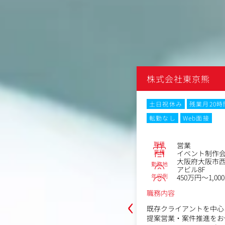
熊
株式会社東京熊
月20時間以内
在宅・リモートワーク
土日祝休み
残業月20
転勤なし
Web面接
No.85861
職種
ーサー
営業
業種
制作会社
イベント制作
谷区代沢4丁目27-102階
大阪府大阪市西区
勤務地
1,000万円
アビル8F
年収例
450万円～1,00
‹
職務内容
示会、プロモーションイベント、セミ
既存クライアントを中心
ンイベントなど、各種イベントの企
提案営業・案件推進をお
体を統括するプロデューサー業務をお