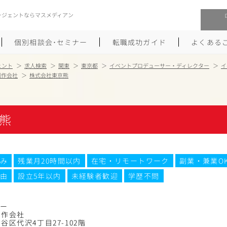
ージェントならマスメディアン
個別相談会･セミナー
転職成功ガイド
よくある
ェント
求人検索
関東
東京都
イベントプロデューサー・ディレクター
イ
制作会社
株式会社東京熊
転職活動を始めるにあたり
メーカー・事業会社への転職
履歴書のつくり方
大手広告会社への転職
熊
職務経歴書のつくり方
エグゼクティブ転職
ポートフォリオのつくり方
しゅふクリ･ママクリ転職
み
残業月20時間以内
在宅・リモートワーク
副業・兼業O
由
設立5年以内
未経験者歓迎
学歴不問
面接対策
年収アップ転職
未経験から広告業界への転職
Uターン･Iターン転職
ター
制作会社
谷区代沢4丁目27-102階