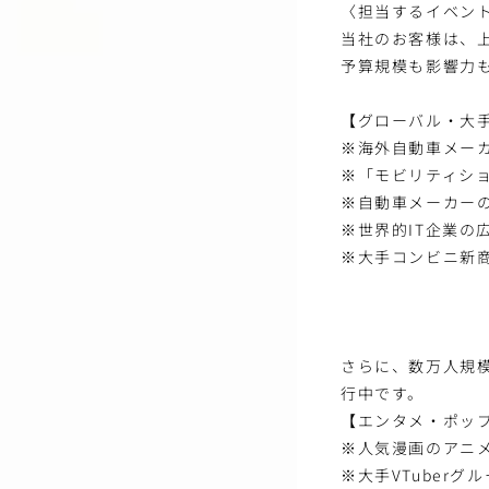
〈担当するイベン
当社のお客様は、
予算規模も影響力
【グローバル・大
※海外自動車メー
※「モビリティシ
※自動車メーカー
※世界的IT企業の
※大手コンビニ新
et
さらに、数万人規
行中です。
【エンタメ・ポッ
※人気漫画のアニメ
※大手VTuber