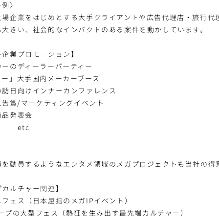
ト例〉
上場企業をはじめとする大手クライアントや広告代理店・旅行代
も大きい、社会的なインパクトのある案件を動かしています。
手企業プロモーション】
カーのディーラーパーティー
ョー」大手国内メーカーブース
の訪日向けインナーカンファレンス
広告賞/マーケティングイベント
商品発表会
c
模を動員するようなエンタメ領域のメガプロジェクトも当社の得
プカルチャー関連】
フェス（日本屈指のメガIPイベント）
グループの大型フェス（熱狂を生み出す最先端カルチャー）