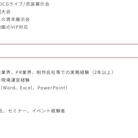
DCGライブ/衣装展示会
国大会
スの周年展示会
画のVIP対応
業界、PR業界、制作会社等での実務経験（2年以上）
は現場運営経験
ord、Excel、PowerPoint）
示会、セミナー、イベント経験者
者