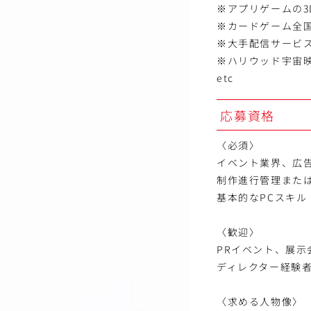
※アプリゲームの3
※カードゲーム全
※大手配信サービ
※ハリウッド宇宙映
etc
応募資格
〈必須〉
イベント業界、広告
制作進行管理また
基本的なPCスキル（W
〈歓迎〉
PRイベント、展
ディレクター経験
〈求める人物像〉