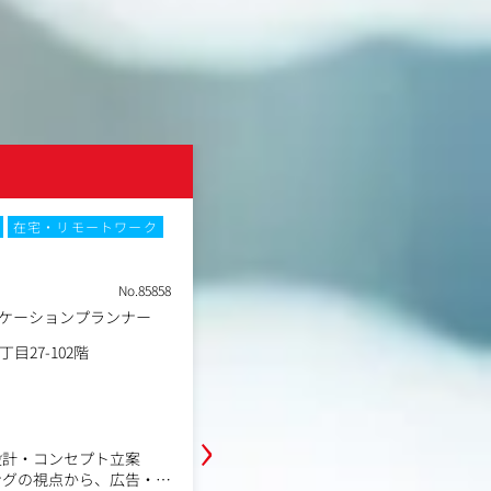
株式会社東京熊
在宅・リモートワーク
土日祝休み
残業月20時間以内
在
転勤なし
No.85858
職種
ニケーションプランナー
営業
業種
イベント制作会社
勤務地
目27-102階
東京都世田谷区代沢4丁目27-
年収例
450万円～1,000万円
職務内容
›
既存クライアントを中心に、イベン
設計・コンセプト立案
提案営業・案件推進をお任せします
グの視点から、広告・P
クライアントのニーズを把握し、社